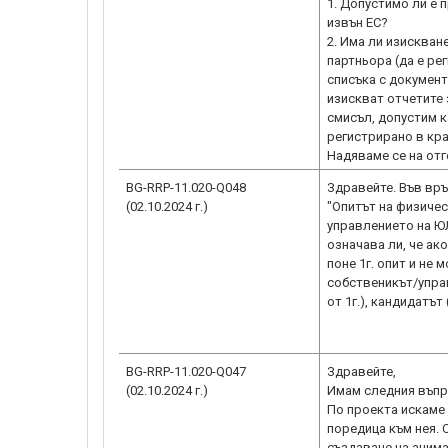
1. Допустимо ли е 
извън ЕС?
2. Има ли изискван
партньора (да е рег
списъка с документ
изискват отчетите 
смисъл, допустим к
регистрирано в края
BG-RRP-11.020-Q048
Здравейте. Във връ
(02.10.2024 г.)
"Опитът на физичес
управлението на ЮЛ
означава ли, че ак
поне 1г. опит и не 
собственикът/управ
от 1г.), кандидатъ
BG-RRP-11.020-Q047
Здравейте,
(02.10.2024 г.)
Имам следния въпр
По проекта искаме
поредица към нея. 
създаване на аним