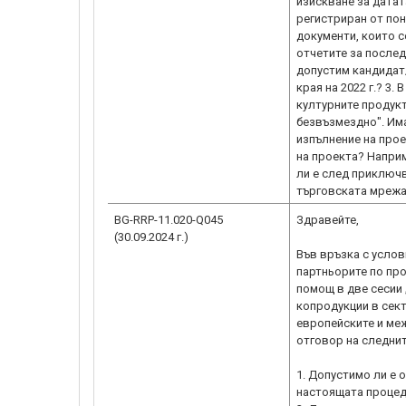
изискване за датат
регистриран от поне
документи, които с
отчетите за послед
допустим кандидат/
края на 2022 г.? 3.
културните продукт
безвъзмездно". Има
изпълнение на прое
на проекта? Наприм
ли е след приключв
търговската мрежа
BG-RRP-11.020-Q045
Здравейте,
(30.09.2024 г.)
Във връзка с услов
партньорите по про
помощ в две сесии 
копродукции в сект
европейските и меж
отговор на следнит
1. Допустимо ли е 
настоящата проце