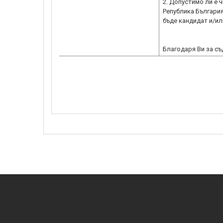
2. Допустимо ли е 
Република България
бъде кандидат и/и
Благодаря Ви за съ