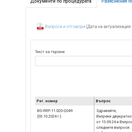
Документи по процедурата
Разяснения п
Въпроси и отговори
(Дата на актуализация: 0
Текст за търсене:
Рег. номер
Въпрос
BG-RRP-11.020-Q049
Здравейте,
(03.10.2024 г.)
Въпреки двукратно
от 13.09.24 и Въпро
следните въпроси: