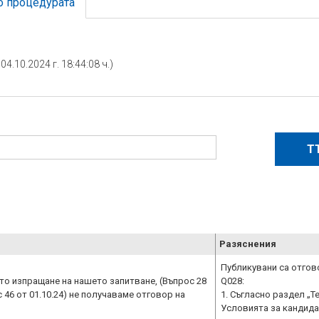
о процедурата
4.10.2024 г. 18:44:08 ч.)
Разяснения
Публикувани са отгово
то изпращане на нашето запитване, (Въпрос 28
Q028:
с 46 от 01.10.24) не получаваме отговор на
1. Съгласно раздел „Т
Условията за кандида