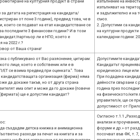
промотиране на културния продукт в страни
изпълнение на инвест
изпълняват на терито
е за датата на регистрация на кандидата/
и задължително и на 
истриран от поне 3 години), предвид това, че в
съюз.
и, които се подават на етап кандидатстване се
2. Допустими са канд
за последните 3 финансови години? И в този
на културни продукти
андидат/партньор ли е НПО, което е
календарни години: 202
 на 2022 г.?
зка с публикувано от Вас разяснение, цитирам:
Допустимите кандидати
кото лице, което е собственик или е в
Кандидатът преценява
/ЕТ се взима предвид при оценката.". Това
юридическо лице или 
о кандидатстващата организация (фирма) няма
При подадена кандид
може да докаже такъв, но от друга страна
дейности свързани с 
ителят има опит и може да го докаже (повече
година през последнит
т (фирмата) ще е допустим кандидат?
на физическото/ките л
управител/и, ще се пр
допустимост от Прило
Съгласно т.1.1 „Разхо
ос:
анализи и проучвания
 да създадем детска книжка и анимационна
форуми и др.» от разд
Съответно разходи за печат на книгата и за
посочват във ФК, т. 7
ацията ще бъдат извършени от подизпълнители
привличане на специа