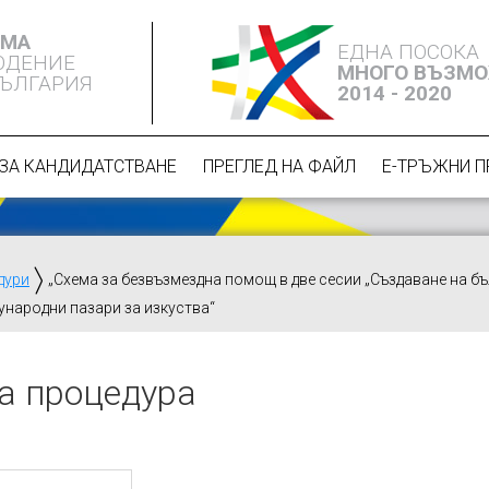
ЕМА
ЕДНА ПОСОКА
ЮДЕНИЕ
МНОГО ВЪЗМ
БЪЛГАРИЯ
2014 - 2020
ЗА КАНДИДАТСТВАНЕ
ПРЕГЛЕД НА ФАЙЛ
Е-ТРЪЖНИ 
дури
„Схема за безвъзмездна помощ в две сесии „Създаване на бъ
ународни пазари за изкуства“
а процедура