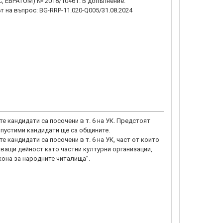
ЕС, ЕВРАТОМ) № 2018/1046 г. В допълнение:
 на въпрос: BG-RRP-11.020-Q005/31.08.2024
е кандидати са посочени в т. 6 на УК. Предстоят
опустими кандидати ще са общините.
е кандидати са посочени в т. 6 на УК, част от които
яващи дейност като частни културни организации,
кона за народните читалища”.