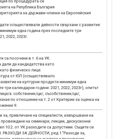
иция по процедурата се
рията на Република България
територията на държави-членки на Европейския
идати осъществявали дейности свързани с развитие
 минимум една година през последните три
1, 2022, 2023г.
 са посочени в т. 6 на УК.
 дали да кандидатства като
като физическо лице.
атура от ЮЛ (осъществявало
развитие на културни продукти минимум една
е три календарни години: 2021, 2022, 2023г), опитът
ице/а: собственик/ци/, съсобственик/ци/,
изнае по отношение на т. 2 от Критерии за оценка на
жение 9.
ди за, привличане на специалисти, извършване на
, провеждане на семинари, лекции, дискусионни
ел 10.2. от УК разходите са допустими. Същите се
, I. РАЗХОДИ ЗА ДЕЙНОСТИ, ред 1.“Разходи за,
листи, извършване на анализи и проучвания,