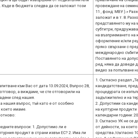
. Къде в бюджета следва да се заложат този
провеждане на семинар
11 , фонд: МВУ ).» Раз
заложат и в т. 8. Раз
представянето му на 
субтитри, придружава
на възприемането на 
оформление и/или ред
пряко свързани с пре
международно събитие 
Поставянето на допус
ред, няма да доведе 
видео за попълване н
1. Съгласно раздел „
питване към Вас от дата 13.09.2024, Въпрос 28,
кандидатстване, пред
отговор, а виждаме, че сте отговорили на
процедурата се изпъл
адени след нашия.
задължително и на те
а нашия въпрос, тъй като е от особено
2. Допустими са канд
, които имаме.
на културни продукти
 отново:
календарни години: 202
3. Съгласно УК не се 
едните въпроси: 1. Допустимо ли е
от дейности, за коит
турния продукт в страни извън ЕС? 2. Има ли
средства /съгласно 10