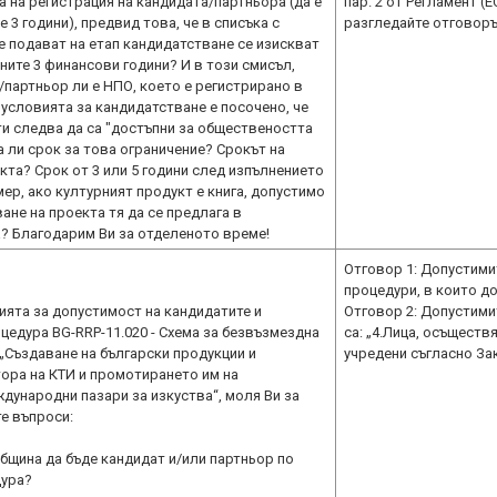
а на регистрация на кандидата/партньора (да е
пар. 2 от Регламент (
 3 години), предвид това, че в списъка с
разгледайте отговорът
е подават на етап кандидатстване се изискват
ните 3 финансови години? И в този смисъл,
партньор ли е НПО, което е регистрирано в
 В условията за кандидатстване е посочено, че
и следва да са "достъпни за обществеността
 ли срок за това ограничение? Срокът на
кта? Срок от 3 или 5 години след изпълнението
ер, ако културният продукт е книга, допустимо
ане на проекта тя да се предлага в
? Благодарим Ви за отделеното време!
Отговор 1: Допустимит
процедури, в които д
ията за допустимост на кандидатите и
Отговор 2: Допустимит
цедура BG-RRP-11.020 - Схема за безвъзмездна
са: „4.Лица, осъществ
„Създаване на български продукции и
учредени съгласно За
ора на КТИ и промотирането им на
дународни пазари за изкуства“, моля Ви за
е въпроси:
община да бъде кандидат и/или партньор по
дура?