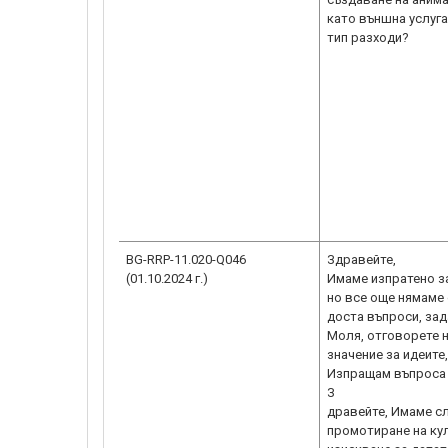
като външна услуга
тип разходи?
BG-RRP-11.020-Q046
Здравейте,
(01.10.2024 г.)
Имаме изпратено за
но все още нямаме 
доста въпроси, зад
Моля, отговорете н
значение за идеите
Изпращам въпроса
З
дравейте, Имаме сл
промотиране на кул