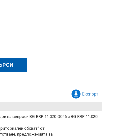
Експорт
ри на въпроси BG-RRP-11.020-Q046 и BG-RRP-11.020-
ериториален обхват“ от
тстване, предложенията за