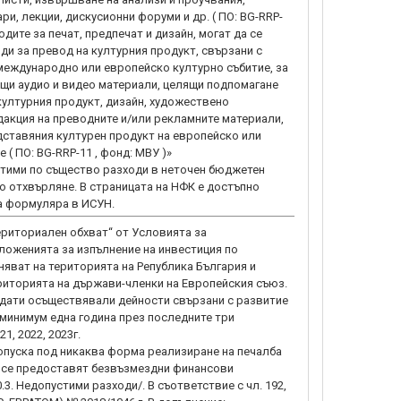
и, лекции, дискусионни форуми и др. ( ПО: BG-RRP-
ходите за печат, предпечат и дизайн, могат да се
ходи за превод на културния продукт, свързани с
международно или европейско културно събитие, за
щи аудио и видео материали, целящи подпомагане
културния продукт, дизайн, художествено
акция на преводните и/или рекламните материали,
дставяния културен продукт на европейско или
( ПО: BG-RRP-11 , фонд: МВУ )»
тими по същество разходи в неточен бюджетен
до отхвърляне. В страницата на НФК е достъпно
а формуляра в ИСУН.
Териториален обхват“ от Условията за
ложенията за изпълнение на инвестиция по
няват на територията на Република България и
риторията на държави-членки на Европейския съюз.
идати осъществявали дейности свързани с развитие
 минимум една година през последните три
1, 2022, 2023г.
допуска под никаква форма реализиране на печалба
о се предоставят безвъзмездни финансови
.3. Недопустими разходи/. В съответствие с чл. 192,