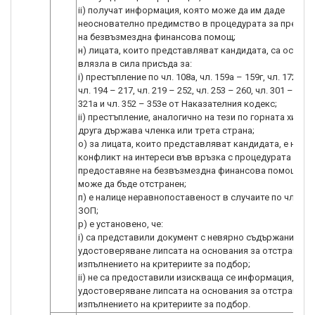
ii) получат информация, която може да им даде
неоснователно предимство в процедурата за предос
на безвъзмездна финансова помощ;
н) лицата, които представляват кандидата, са осъжда
влязла в сила присъда за:
i) престъпление по чл. 108а, чл. 159а – 159г, чл. 172, чл.
чл. 194 – 217, чл. 219 – 252, чл. 253 – 260, чл. 301 – 307, 
321а и чл. 352 – 353е от Наказателния кодекс;
ii) престъпление, аналогично на тези по горната хипоте
друга държава членка или трета страна;
o) за лицата, които представляват кандидата, е нали
конфликт на интереси във връзка с процедурата за
предоставяне на безвъзмездна финансова помощ, ко
може да бъде отстранен;
п) е налице неравнопоставеност в случаите по чл. 44, а
ЗОП;
р) е установено, че:
i) са представили документ с невярно съдържание, св
удостоверяване липсата на основания за отстранява
изпълнението на критериите за подбор;
ii) не са предоставили изискваща се информация, свъ
удостоверяване липсата на основания за отстранява
изпълнението на критериите за подбор.