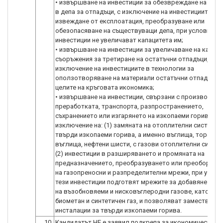
• извършване на инвестиции за обезвреждане на отп
в депа за отпадъци, с изключение на инвестициите за
извеждане от експлоатация, преобразуване или
обезопасяване на съществуващи депа, при условие че
инвестиции не увеличават капацитета им;
• извършване на инвестиции за увеличаване на капаци
съоръжения за третиране на остатъчни отпадъци, с
изключение на инвестициите в технологии за
оползотворяване на материали остатъчни отпадъци 
целите на кръговата икономика;
• извършване на инвестиции, свързани с производств
преработката, транспорта, разпространението,
съхранението или изгарянето на изкопаеми горива, с
изключение на: (1) замяната на отоплителни системи 
твърди изкопаеми горива, а именно въглища, торф, ли
въглища, нефтени шисти, с газови отоплителни систем
(2) инвестиции в разширяването и промяната на
предназначението, преобразуването или преоборудв
на газопреносни и разпределителни мрежи, при услов
тези инвестиции подготвят мрежите за добавяне в си
на възобновяеми и нисковъглеродни газове, като во
биометан и синтетичен газ, и позволяват заместванет
инсталации за твърди изкопаеми горива.
10.
Кандидатът НЕ е заявил подкрепа за икономическа де