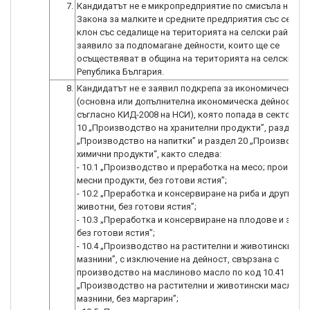
7.
Кандидатът не е микропредприятие по смисъла на чл. 
Закона за малките и средните предприятия със седал
клон със седалище на територията на селски район и 
заявило за подпомагане дейности, които ще се
осъществяват в община на територията на селските р
Република България.
8.
Кандидатът не е заявил подкрепа за икономическа д
(основна или допълнителна икономическа дейност за 2
съгласно КИД-2008 на НСИ), която попада в сектор С 
10 „Производство на хранителни продукти”, раздел 1
„Производство на напитки” и раздел 20 „Производст
химични продукти“, както следва:
- 10.1 „Производство и преработка на месо; производ
месни продукти, без готови ястия”;
- 10.2 „Преработка и консервиране на риба и други во
животни, без готови ястия”;
- 10.3 „Преработка и консервиране на плодове и зелен
без готови ястия”;
- 10.4 „Производство на растителни и животински мас
мазнини”, с изключение на дейност, свързана с
производство на маслиново масло по код 10.41
„Производство на растителни и животински масла и
мазнини, без маргарин”;