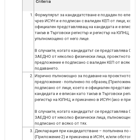
Criteria
1.
Формулярът за кандидатстване е подаден по електро
чрез ИСУН и е подписан с валиден КЕП от лице, което 
официален представляващ на кандидата и е вписан к
такъв в Търговски регистър и регистър на ЮЛНЦ, или 
упълномощено от него лице.
В случаите, когато кандидатът се представлява САМ
ЗАЕДНО от няколко физически лица, проектното
предложение е подписано с валиден КЕП от всяко от 
подаването.
2.
Изрично пълномощно за подаване на проектното
предложение - попълнено по образец (Приложение 1),
подписано от лице, което е официален представлява
кандидата и е вписан като такъв в Търговски регистър
регистър на ЮЛНЦ, и прикачено в ИСУН (ако е прилож
В случаите, когато кандидатът се представлява САМ
ЗАЕДНО от няколко физически лица, пълномощното е
подписано от всяко от тях.
3.
Декларация при кандидатстване – попълнена по обра
(Приложение 2) и прикачена в ИСУН, и/или обстоятел