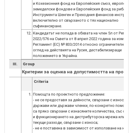
и Кохезионния фонд на Европейския съюз, европейск
земеделски фондове и Европейския фонд за рибарст
Инструмента Шенген и Преходния финансов инструмен
включително от свързаното с тях национално
съфинансиране.
12.
Кандидатът не попада в обхвата на член 5л от Регламе
2022/576 на Съвета от 8 април 2022 година за изменен
Регламент (ЕС) № 833/2014 относно ограничителни ме
оглед на действията на Русия, дестабилизиращи
положението в Украйна.
III.
Group
Критерии за оценка на допустимостта на проекта
Criteria
1.
Помощта по проектното предложение:
- не се предоставя за дейности, свързани с износ за т
държави или държави членки, по-конкретно помощите
са пряко свързани с изнасяните количества, със създ
и функционирането на дистрибуторска мрежа или с др
текущи разходи, свързани с износа;
- не е поставена в зависимост от използване на наци