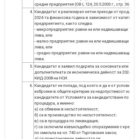
средни предприятия (ОВ L 124, 20.5.2003 г., стр. 36).
4.
Кандидатът е реализирал нетни приходи от продажби
2024-та финансова година в зависимост от категория
предприятието, както следва:
- микропредприятие: равни на или надвишаващи 100 0
лева, или
- малко предприятие: равни на или надвишаващи 300 
лева, или
- средно предприятие: равни на или надвишаващи 1 00
лева.
5.
Кандидатът е заявил подкрепа за основната или за
допълнителната си икономическа дейност за 2024 г. с
КИД-2008 на НСИ.
6.
Кандидатът не попада, под което и да е от условията,
изброени в общите критерии за недопустимост на
кандидатите от Условията за кандидатстване по нас
процедура, а именно:
a) са обявени в несъстоятелност;
б) са в производство по несъстоятелност;
в) са в процедура по ликвидация;
г) са сключили извънсъдебно споразумение с кредито
по смисъла на чл. 740 от Търговския закон;
д) са преустановили дейността си;