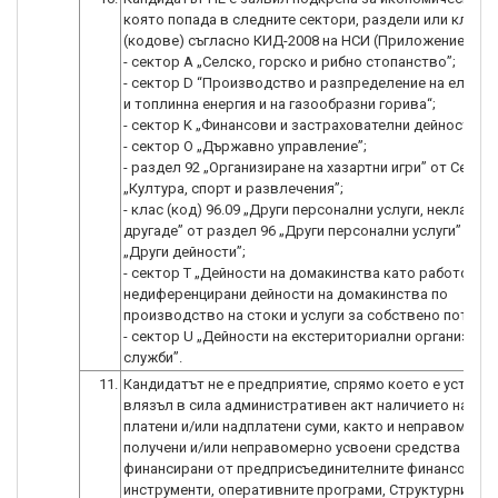
която попада в следните сектори, раздели или класо
(кодове) съгласно КИД-2008 на НСИ (Приложение 11):
- сектор А „Селско, горско и рибно стопанство”;
- сектор D “Производство и разпределение на елект
и топлинна енергия и на газообразни горива“;
- сектор K „Финансови и застрахователни дейности”;
- сектор О „Държавно управление”;
- раздел 92 „Организиране на хазартни игри” от Секто
„Култура, спорт и развлечения”;
- клас (код) 96.09 „Други персонални услуги, некласи
другаде” от раздел 96 „Други персонални услуги” в Се
„Други дейности”;
- сектор Т „Дейности на домакинства като работодат
недиференцирани дейности на домакинства по
производство на стоки и услуги за собствено потребл
- сектор U „Дейности на екстериториални организации
служби”.
11.
Кандидатът не е предприятие, спрямо което е установ
влязъл в сила административен акт наличието на не
платени и/или надплатени суми, както и неправомерн
получени и/или неправомерно усвоени средства по п
финансирани от предприсъединителните финансови
инструменти, оперативните програми, Структурните 