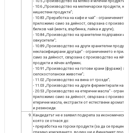
- 10.5 „Производство на мляко и млечни продукти”;
- 10.6 „Производство на мелничарски продукти, нишес
нишестени продукти”;
- 10.83 „Преработка на кафе и чай” - ограничението е
приложимо само за дейност, свързана с производств
билков чай (мента, върбинка, лайка и други);
- 10.84 „Производство на хранителни подправки и
овкусители“;
- 10.89 „Производство на други хранителни продукти,
некласифицирани другаде“ - ограничението е прилож
само за дейност, свързана с производство на яйчни
продукти и яйчен албумин;
- 10.91 „Производство на готови храни (фуражи) за
селскостопански животни”;
- 11.02 „Производство на вина от грозде”;
- 11.03 „Производство на други ферментирали напитки
- 20.53 „Производство на етерични масла“ - ограничен
приложимо само за дейност, свързана с производств
етерични масла, екстракти от естествени ароматни п
и резиноиди.
9.
Кандидатът не е заявил подкрепа за икономическа де
която се отнася до:
• преработка на горски продукти (за да се прецени дал
спазено изискването, водещ ще е финалният продукт,