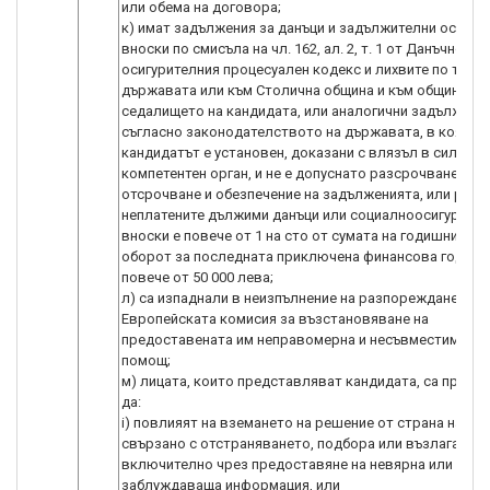
или обема на договора;
к) имат задължения за данъци и задължителни осигур
вноски по смисъла на чл. 162, ал. 2, т. 1 от Данъчно-
осигурителния процесуален кодекс и лихвите по тях, 
държавата или към Столична община и към общината 
седалището на кандидата, или аналогични задължени
съгласно законодателството на държавата, в която
кандидатът е установен, доказани с влязъл в сила акт
компетентен орган, и не е допуснато разсрочване,
отсрочване и обезпечение на задълженията, или разм
неплатените дължими данъци или социалноосигурите
вноски е повече от 1 на сто от сумата на годишния об
оборот за последната приключена финансова година,
повече от 50 000 лева;
л) са изпаднали в неизпълнение на разпореждане на
Европейската комисия за възстановяване на
предоставената им неправомерна и несъвместима д
помощ;
м) лицата, които представляват кандидата, са прави
да:
i) повлияят на вземането на решение от страна на УО,
свързано с отстраняването, подбора или възлагането
включително чрез предоставяне на невярна или
заблуждаваща информация, или