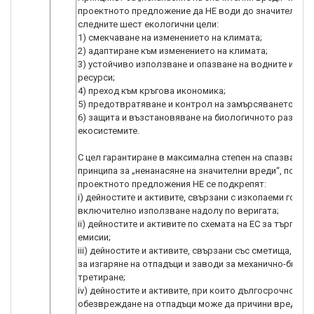
проектното предложение да НЕ води до значителни в
следните шест екологични цели:
1) смекчаване на изменението на климата;
2) адаптиране към изменението на климата;
3) устойчиво използване и опазване на водните и мор
ресурси;
4) преход към кръгова икономика;
5) предотвратяване и контрол на замърсяването;
6) защита и възстановяване на биологичното разнооб
екосистемите.
С цел гарантиране в максимална степен на спазването
принципа за „ненанасяне на значителни вреди“, по
проектното предложения НЕ се подкрепят:
i) дейностите и активите, свързани с изкопаеми горива
включително използване надолу по веригата;
ii) дейностите и активите по схемата на ЕС за търговия
емисии;
iii) дейностите и активите, свързани със сметища, инс
за изгаряне на отпадъци и заводи за механично-биоло
третиране;
iv) дейностите и активите, при които дългосрочното
обезвреждане на отпадъци може да причини вреда на