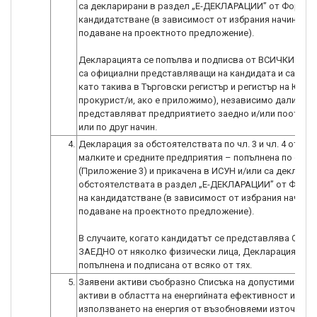
са декларирани в раздел „E-ДЕКЛАРАЦИИ” от Формул
кандидатстване (в зависимост от избрания начин на
подаване на проектното предложение).
Декларацията се попълва и подписва от ВСИЧКИ лица
са официални представляващи на кандидата и са впи
като такива в Търговски регистър и регистър на ЮЛНЦ
прокурист/и, ако е приложимо), независимо дали
представляват предприятието заедно и/или поотделн
или по друг начин.
4.
Декларация за обстоятелствата по чл. 3 и чл. 4 от Зак
малките и средните предприятия – попълнена по обра
(Приложение 3) и прикачена в ИСУН и/или са деклари
обстоятелствата в раздел „E-ДЕКЛАРАЦИИ” от Форм
на кандидатстване (в зависимост от избрания начин н
подаване на проектното предложение).
В случаите, когато кандидатът се представлява САМ
ЗАЕДНО от няколко физически лица, Декларацията е
попълнена и подписана от всяко от тях.
5.
Заявени активи съобразно Списъка на допустимите ка
активи в областта на енергийната ефективност и
използването на енергия от възобновяеми източници