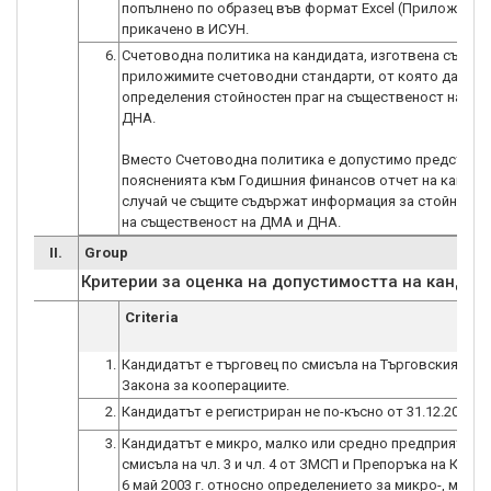
попълнено по образец във формат Excel (Приложение 4
прикачено в ИСУН.
6.
Счетоводна политика на кандидата, изготвена съглас
приложимите счетоводни стандарти, от която да е ви
определения стойностен праг на същественост на ДМ
ДНА.
Вместо Счетоводна политика е допустимо представя
поясненията към Годишния финансов отчет на кандида
случай че същите съдържат информация за стойностн
на същественост на ДМА и ДНА.
II.
Group
Критерии за оценка на допустимостта на кандид
Criteria
1.
Кандидатът е търговец по смисъла на Търговския зак
Закона за кооперациите.
2.
Кандидатът е регистриран не по-късно от 31.12.2022 г.
3.
Кандидатът е микро, малко или средно предприятие 
смисъла на чл. 3 и чл. 4 от ЗМСП и Препоръка на Коми
6 май 2003 г. относно определението за микро-, малки