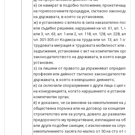
е) се намират в подобно положение, произтичащо от 
на горепосочените процедури, съгласно законодател
на държавата, в която са установени;
ж) е установено с влязло в сила наказателно постан
или съдебно решение, нарушение на чл. 61, ал. 1, чл. 62,
или 3, чл. 63, ал. 1 или 2, чл. 118, чл. 128, чл. 228, ал. 3, ч
чл. 301-305 от Кодекса на труда или чл. 13, ал. 1 от За
трудовата миграция и трудовата мобилност или анал
задължения, установени с акт на компетентен орган, 
законодателството на държавата, в която кандидатъ
установен;
з) са лишени от правото да упражняват определена
професия или дейност съгласно законодателството 
държавата, в която е извършено деянието;
и) са сключили споразумение с други лица с цел нару
на конкуренцията, когато нарушението е установено с
компетентен орган;
й) е доказано, че са виновни за неизпълнение на дого
обществена поръчка или на договор за концесия за
строителство или за услуга, довело до разваляне ил
предсрочното му прекратяване, изплащане на обезще
или други подобни санкции, с изключение на случаите,
неизпълнението засяга по-малко от 50 на сто от стой