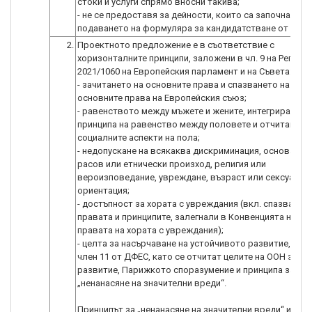
стоки и услуги спрямо вносни такива;
- не се предоставя за дейности, които са започнати п
подаването на формуляра за кандидатстване от канд
2.
Проектното предложение е в съответствие с
хоризонталните принципи, заложени в чл. 9 на Регламе
2021/1060 на Европейския парламент и на Съвета:
- зачитането на основните права и спазването на Харт
основните права на Европейския съюз;
- равенството между мъжете и жените, интегрирането
принципа на равенство между половете и отчитането
социалните аспекти на пола;
- недопускане на всякаква дискриминация, основана н
расов или етнически произход, религия или
вероизповедание, увреждане, възраст или сексуална
ориентация;
- достъпност за хората с увреждания (вкл. спазване н
правата и принципите, залегнали в Конвенцията на ОО
правата на хората с увреждания);
- целта за насърчаване на устойчивото развитие, пос
член 11 от ДФЕС, като се отчитат целите на ООН за у
развитие, Парижкото споразумение и принципа за
„ненанасяне на значителни вреди“.
Принципът за „ненанасяне на значителни вреди“ изиск