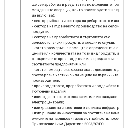
ще се изработва в резултат на подкрепените проекти,
междинните операции, които производствения проце
да включва);
• сектор риболов и сектора на рибарството и аквакул
• сектора на първичното производство на селскосто
продукти;
• сектора на преработката и търговията със
селскостопански продукти, в следните случаи:
- когато размерът на помощта е определен въз основ
цените или количествата на този вид продукти, изкуп
от първичните производители или предлагани на паза
съответните предприятия; или
- когато помощта е свързана със задължението да бъ
прехвърлена частично или изцяло на първичните
производители;
• производството, преработката и продажбата на тю
тютюневи изделия;
• извеждането от експлоатация или изграждането на
електроцентрали;
• извършване на инвестиции в летищна инфраструкту
• извършване на инвестиции за постигане на намалява
емисиите на парникови газове от дейности, посочени 
Приложение I към Директива 2003/87/ЕО;