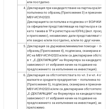
4.
Декларация при кандидатстване на партньора/ите –
попълнена по образец (Приложение 3) и прикачена в И
МВУ-ИСУН2020.
Декларацията се попълва и подписва от ВСИЧКИ лица
са официални представляващи на партньора и са впи
като такива в ТР и регистърa на ЮЛНЦ (вкл. прокурист
е приложимо), независимо дали представляват парт
ите заедно и/или поотделно, и/или по друг начин.
5.
Декларация за държавни/минимални помощи – попъл
образец (Приложение 4), подписана, сканирана и прик
ИС на МВУ-ИСУН2020 и/или са декларирани обстояте
в т. „E-ДЕКЛАРАЦИИ“ на Формуляра за кандидатстване
зависимост от избрания начин на подаване на
предложението за изпълнение на инвестиция).
6.
Декларация за обстоятелствата по чл. 3 и чл. 4 от Зак
малките и средните предприятия – попълнена по обра
(Приложение 5), подписана, сканирана и прикачена в 
МВУ-ИСУН2020 и/или са декларирани обстоятелствата
„E-ДЕКЛАРАЦИИ“ на Формуляра за кандидатстване (в
зависимост от избрания начин на подаване на
предложението за изпълнение на инвестиция), ако е
приложимо.