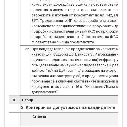
комплексен доклад/и за оценка на съответствието на
проектната документация с основните изисквания къ
строежите, изготвен от консултант по чл. 142, ал. 6, т.
ЗУТ. Представените ИП да са разработени в съответс
извършеното прединвестиционно проучване и да съд
подробни количествени сметки (КС) по приложимите 
подробна количествено-стойностна сметка (КСС) в п
съответствие с КС на проектантите.
35.
При кандидатстване с предложение за изпълнение на
инвестиции, съдържащо Дейност 3 „Изграждане на
научноизследователска (иновативна) инфраструктур
осъществяване на научно-изследователска и развой
дейност“ и/или Дейност 4 „Изграждане на екологична
вътрешна инфраструктура“, в прединвестиционното
проучване са включени съответните изискуеми инфо
и документи, съгласно т. 16 от УК, секция „Техническа
документация“.
II.
Group
Criteria