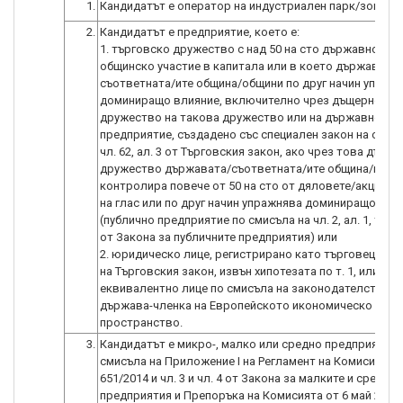
1.
Кандидатът е оператор на индустриален парк/зона.
2.
Кандидатът е предприятие, което е:
1. търговско дружество с над 50 на сто държавно или
общинско участие в капитала или в което държавата 
съответната/ите община/общини по друг начин упраж
доминиращо влияние, включително чрез дъщерно
дружество на такова дружество или на държавно
предприятие, създадено със специален закон на осно
чл. 62, ал. 3 от Търговския закон, ако чрез това дъще
дружество държавата/съответната/ите община/и
контролира повече от 50 на сто от дяловете/акциите 
на глас или по друг начин упражнява доминиращо вли
(публично предприятие по смисъла на чл. 2, ал. 1, т. 1 и
от Закона за публичните предприятия) или
2. юридическо лице, регистрирано като търговец по 
на Търговския закон, извън хипотезата по т. 1, или
еквивалентно лице по смисъла на законодателството
държава-членка на Европейското икономическо
пространство.
3.
Кандидатът е микро-, малко или средно предприятие 
смисъла на Приложение I на Регламент на Комисията (
651/2014 и чл. 3 и чл. 4 от Закона за малките и среднит
предприятия и Препоръка на Комисията от 6 май 2003 