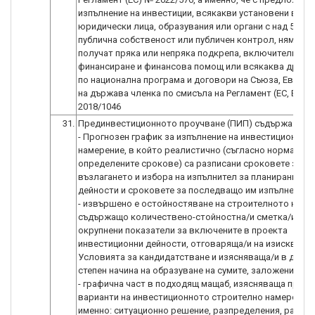
изпълнение на инвестиции, всякакви установени в Рус
юридически лица, образувания или органи с над 50 %
публична собственост или публичен контрол, няма да
получат пряка или непряка подкрепа, включително
финансиране и финансова помощ или всякаква друга 
по национална програма и договори на Съюза, Еврато
на държава членка по смисъла на Регламент (ЕС, Евра
2018/1046
31.
Прединвестиционното проучване (ПИП) съдържа:
- Прогнозен график за изпълнение на инвестиционнот
намерение, в който реалистично (съгласно норматив
определените срокове) са разписани сроковете за
възлагането и избора на изпълнител за планираните
дейности и сроковете за последващо им изпълнение;
- извършено е остойностяване на строителното наме
съдържащо количествено-стойностна/и сметка/и (КСС
окрупнени показатели за включените в проекта
инвестиционни дейности, отговаряща/и на изисквания
Условията за кандидатстване и изясняваща/и в дост
степен начина на образуване на сумите, заложени в б
- графична част в подходящ мащаб, изясняваща предл
варианти на инвестиционното строително намерение,
именно: ситуационно решение, разпределения, разрез