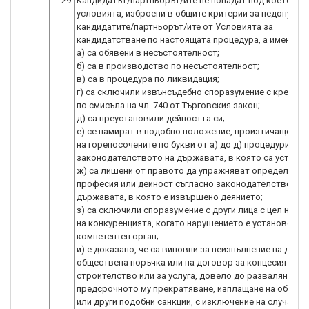
29.
Кандидатът/партньорът/ите не попадат под което и да
условията, изброени в общите критерии за недопусти
кандидатите/партньорът/ите от Условията за
кандидатстване по настоящата процедура, а именно:
a) са обявени в несъстоятелност;
б) са в производство по несъстоятелност;
в) са в процедура по ликвидация;
г) са сключили извънсъдебно споразумение с кредито
по смисъла на чл. 740 от Търговския закон;
д) са преустановили дейността си;
е) се намират в подобно положение, произтичащо от 
на горепосочените по букви от а) до д) процедури, съ
законодателството на държавата, в която са установ
ж) са лишени от правото да упражняват определена
професия или дейност съгласно законодателството 
държавата, в която е извършено деянието;
з) са сключили споразумение с други лица с цел нару
на конкуренцията, когато нарушението е установено с
компетентен орган;
и) е доказано, че са виновни за неизпълнение на дого
обществена поръчка или на договор за концесия за
строителство или за услуга, довело до разваляне ил
предсрочното му прекратяване, изплащане на обезще
или други подобни санкции, с изключение на случаите,