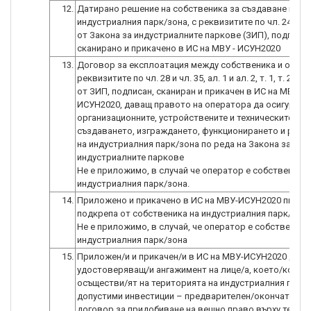
12.
Датирано решение на собственика за създаване на
индустриалния парк/зона, с реквизитите по чл. 24, ал. 1
от Закона за индустриалните паркове (ЗИП), подписан
сканирано и прикачено в ИС на МВУ - ИСУН2020
13.
Договор за експлоатация между собственика и опера
реквизитите по чл. 28 и чл. 35, ал. 1 и ал. 2, т. 1, т. 2, т. 3 
от ЗИП, подписан, сканиран и прикачен в ИС на МВУ -
ИСУН2020, даващ правото на оператора да осигурява
организационните, устройствените и техническите усл
създаването, изграждането, функционирането и разв
на индустриалния парк/зона по реда на Закона за
индустриалните паркове
Не е приложимо, в случай че оператор е собственикът
14.
Приложено и прикачено в ИС на МВУ-ИСУН2020 писмо
подкрепа от собственика на индустриалния парк/зон
Не е приложимо, в случай, че оператор е собственикъ
15.
Приложен/и и прикачен/и в ИС на МВУ-ИСУН2020 доку
удостоверяващ/и ангажимент на лице/а, което/които
осъществи/ят на територията на индустриалния парк
допустими инвестиции – предварителен/окончателен
договор за придобиване на вещно право върху терен 