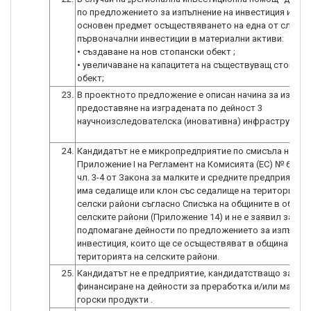
по предложението за изпълнение на инвестиция имат 
основен предмет осъществяването на една от следни
първоначални инвестиции в материални активи:
• създаване на нов стопански обект ;
• увеличаване на капацитета на съществуващ стопанс
23.
В проектното предложение е описан начина за използ
предоставяне на изградената по дейност 3
научноизследователска (иновативна) инфраструктур
24.
Кандидатът не е микропредприятие по смисъла на
Приложение I на Регламент на Комисията (ЕС) № 651/20
чл. 3-4 от Закона за малките и средните предприятия,
има седалище или клон със седалище на територията 
селски райони съгласно Списъка на общините в обхват
селските райони (Приложение 14) и не е заявил за
подпомагане дейности по предложението за изпълнен
инвестиция, които ще се осъществяват в община на
територията на селските райони.
25.
Кандидатът не е предприятие, кандидатстващо за
финансиране на дейности за преработка и/или маркет
горски продукти .