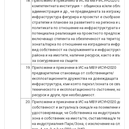
18.
Приложено и прикачено в ИС на МВУ-ИСУН2020 стано
компетентната институция – общинска и/или областн
администрация и др., че предвидената за изграждане
инфраструктура фигурира и проектът е съобразен със
стратегии и планове за развитието на региона и целит
политиката по отношение на инфраструктурата и отн
потенциална реализация на проектното предложение,
включващо степента на обезпеченост на територията
зоната/парка по отношение на изградената инфрастр
вид собственост на съоръженията и инфраструктурат
района и на имотите, налични ресурси, както и възмо
за осигуряване на същите.
19.
Приложени и прикачени в ИС на МВУ-ИСУН2020
предварителни становища от собствениците/
експлоатационните дружества на довеждащата
инфраструктура, към която паркът/зоната се свързва,
техническото и експлоатационното състояние, налич
ресурси и други, при необходимост.
20.
Приложени и прикачени в ИС на МВУ-ИСУН2020 докуме
собственост и актуална/а скица/и на поземлени имот/
удостоверяващи, че Собственика на индустриалния п
зона е собственик на имота/те, съставляващ/и терит
на индустриалния Парк/Зона, с изключение на случаит