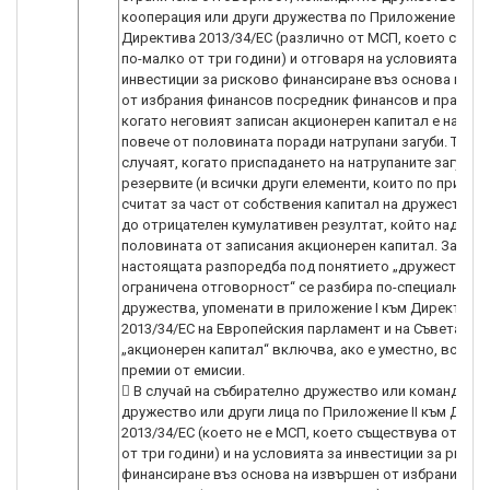
кооперация или други дружества по Приложение I към
Директива 2013/34/ЕС (различно от МСП, което съще
по-малко от три години) и отговаря на условията за
инвестиции за рисково финансиране въз основа на и
от избрания финансов посредник финансов и правен а
когато неговият записан акционерен капитал е намал
повече от половината поради натрупани загуби. Такъв
случаят, когато приспадането на натрупаните загуби о
резервите (и всички други елементи, които по принцип
считат за част от собствения капитал на дружествот
до отрицателен кумулативен резултат, който надвиш
половината от записания акционерен капитал. За цели
настоящата разпоредба под понятието „дружество с
ограничена отговорност“ се разбира по-специално в
дружества, упоменати в приложение I към Директива
2013/34/ЕС на Европейския парламент и на Съвета, а
„акционерен капитал“ включва, ако е уместно, всякак
премии от емисии.
 В случай на събирателно дружество или командитн
дружество или други лица по Приложение II към Дире
2013/34/ЕС (което не е МСП, което съществува от по-
от три години) и на условията за инвестиции за риско
финансиране въз основа на извършен от избрания фи