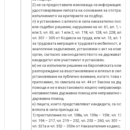
2) не са предоставили изискваща се информация, свъ
удостоверяване липсата на основания за отстранява
изпълнението на критериите за подбор;
л) е установено с влязло в сила наказателно постан
или съдебно решение, нарушение на чл. 61, ал. 1, чл. 62,
или 3, чл. 63, ал. 1 или 2, чл. 118, чл. 128, чл. 228, ал. 3, ч
чл. 301 – 305 от Кодекса на труда, или чл. 13, ал. 1 от 
за трудовата миграция и трудовата мобилност, или
аналогични задължения, установени с акт на компете
орган, съгласно законодателството на държавата, в 
кандидатът или участникът е установен;
м) не са изпълнили решение на Европейската комисия
разпореждане за възстановяване и влязъл в сила акт
установяване на публично вземане, когато това е
приложимо, по смисъла на чл. 44 от Закона за държав
помощи и не е възстановило изцяло неправомерна и
несъвместима държавна помощ или неправилно изпо
държавна помощ;
н) лицата, които представляват кандидата, са осъжда
влязла в сила присъда за:
1) престъпление по чл. 108а, чл. 159а – 159г, чл. 172, чл
чл. 194 – 217, чл. 219 – 252, чл. 253 – 260, чл. 301 – 307, 
чл. 321а и чл. 352 – 353е от Наказателния кодекс;