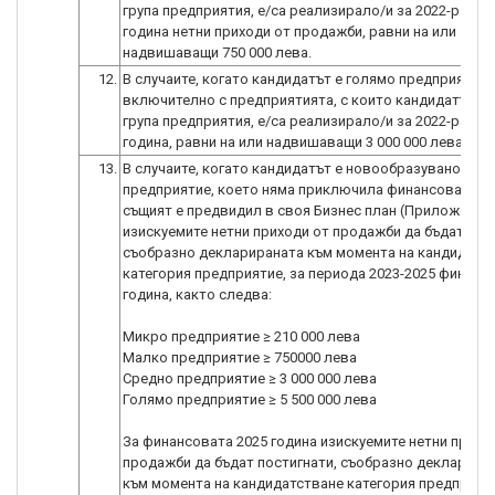
група предприятия, е/са реализирало/и за 2022-ра фи
година нетни приходи от продажби, равни на или
надвишаващи 750 000 лева.
12.
В случаите, когато кандидатът е голямо предприятие,
включително с предприятията, с които кандидатът о
група предприятия, е/са реализирало/и за 2022-ра фи
година, равни на или надвишаващи 3 000 000 лева.
13.
В случаите, когато кандидатът е новообразувано
предприятие, което няма приключила финансова годи
същият е предвидил в своя Бизнес план (Приложение 
изискуемите нетни приходи от продажби да бъдат пос
съобразно декларираната към момента на кандидатс
категория предприятие, за периода 2023-2025 финанс
година, както следва:
Микро предприятие ≥ 210 000 лева
Малко предприятие ≥ 750000 лева
Средно предприятие ≥ 3 000 000 лева
Голямо предприятие ≥ 5 500 000 лева
За финансовата 2025 година изискуемите нетни прихо
продажби да бъдат постигнати, съобразно декларира
към момента на кандидатстване категория предприят