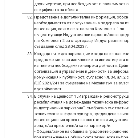
други чертежи, при необходимост в зависимост от ви
32.
Представена е допълнителна информация, обоснова
необходимостта от получаване на подкрепа за изпълн
инвестиция, която се отнася за Компонент 1 за
съществуващи Индустриални паркове/зони преди 28.0
г. и Компонент 2 за стартиращи Индустриални паркове
създадени след 28.04.2023 г.
33.
Кандидатът е декларирал, че в хода на изпълнение на
предложението за изпълнение на инвестицията ще бъ
изпълнени необходимите непреки дейности: Дейности
организация и управление и Дейности за информация,
комуникация и публичност, съгласно чл. 34, ал. 2 от Р
(ЕС) 2021/241 за създаване на Механизъм за възстано
и устойчивост.
34.
В случай на Дейност 1 „Изграждане, реконструкция и/
рехабилитация на довеждаща техническа инфраструк
индустриалния парк/зона“, съобразно съответния еле
техническата инфраструктура, предвидена за изпълне
инвестиционния проект за съответния индустриален 
зона, е/са привлечен/и като партньор/и:
• Община/район на община в градовете с районно деле
при изграждане на общинската техническа инфрастру