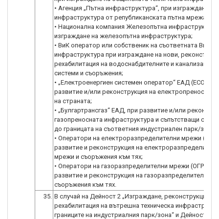
• Агенция „Пътна инфраструктура“, при изграждане на
инфраструктура от републиканската пътна мрежа;
• Национална компания Железопътна инфраструктура,
изграждане на железопътна инфраструктура;
• ВиК оператор или собственик на съответната ВиК
инфраструктура при изграждане на нови, реконструкц
рехабилитация на водоснабдителните и канализацион
системи и съоръжения;
• „Електроенергиен системен оператор“ ЕАД (ЕСО ЕАД
развитие и/или реконструкция на електропреноснат
на страната;
• „Булгартрансгаз“ ЕАД, при развитие и/или реконстру
газопреносната инфраструктура и съпътстващи съор
до границата на съответния индустриален парк/зона;
• Оператори на електроразпределителни мрежи (ОЕРМ
развитие и реконструкция на електроразпределител
мрежи и съоръжения към тях;
• Оператори на газоразпределителни мрежи (ОГРМ), п
развитие и реконструкция на газоразпределителни м
35.
В случай на Дейност 2 „Изграждане, реконструкция и/
рехабилитация на вътрешна техническа инфраструкту
границите на индустриалния парк/зона“ и Дейност 3