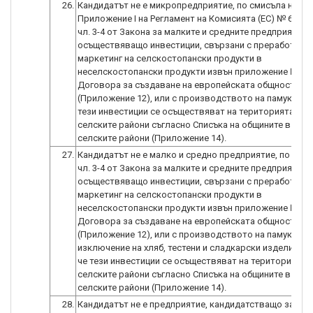
26.
Кандидатът не е микропредприятие, по смисъла на
Приложение I на Регламент на Комисията (ЕС) № 651/20
чл. 3-4 от Закона за малките и средните предприятия,
осъществяващо инвестиции, свързани с преработка и
маркетинг на селскостопански продукти в
неселскостопански продукти извън приложение № I о
Договора за създаване на европейската общност
(Приложение 12), или с производството на памук, в с
тези инвестиции се осъществяват на територията на
селските райони съгласно Списъка на общините в обхв
селските райони (Приложение 14).
27.
Кандидатът не е малко и средно предприятие, по смис
чл. 3-4 от Закона за малките и средните предприятия,
осъществяващо инвестиции, свързани с преработка и
маркетинг на селскостопански продукти в
неселскостопански продукти извън приложение № I о
Договора за създаване на европейската общност
(Приложение 12), или с производството на памук, с
изключение на хляб, тестени и сладкарски изделия, в 
че тези инвестиции се осъществяват на територията 
селските райони съгласно Списъка на общините в обхв
селските райони (Приложение 14).
28.
Кандидатът не е предприятие, кандидатстващо за