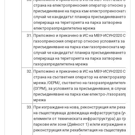
страна на електропреносния оператор относно услов
присъединяване на парка към електропреносната мре
случай че кандидатът планира присъединяването на
оперираща на територията на парка затворена
електроразпределителна мрежа
31.
Приложено и прикачено в ИС на МВУ-ИСУН2020 Стано
газоопреносния оператор относно условията за
присъединяване на парка към газопреносната мрежа, 
случай че кандидатът планира присъединяването на
оперираща на територията на парка затворена
газоразпределителна мрежа
32.
Приложено и прикачено в ИС на МВУ-ИСУН2020 Стано
страна на съответния оператор на електроразпреде
мрежа /ОЕРМ/, съответно на газоразпределителна м
(ОГРМ), за условията за присъединяване, в случай на
присъединяване на парка към електро-/газоразпреде
мрежа
33.
При изграждане на нова, реконструкция или рехабили
на съществуваща довеждаща инфраструктура (участъ
елементи от техническата инфраструктура) до границ
паркове или зони (Дейност 1) и/или изграждане на но
реконструкция или рехабилитация на съществуваща