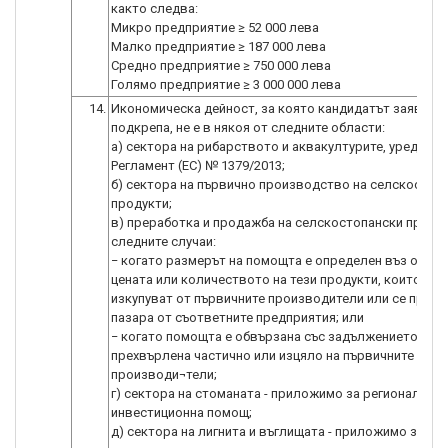
както следва:
Микро предприятие ≥ 52 000 лева
Малко предприятие ≥ 187 000 лева
Средно предприятие ≥ 750 000 лева
14.
Икономическа дейност, за която кандидатът заявява
подкрепа, не е в някоя от следните области:
а) сектора на рибарството и аквакултурите, уредени 
Регламент (ЕС) № 1379/2013;
б) сектора на първично производство на селскостоп
продукти;
в) преработка и продажба на селскостопански продук
следните случаи:
− когато размерът на помощта е определен въз основ
цената или количеството на тези продукти, които се
изкупуват от първичните производители или се предл
пазара от съответните предприятия; или
− когато помощта е обвързана със задължението да б
прехвърлена частично или изцяло на първичните
производи¬тели;
г) сектора на стоманата - приложимо за регионална
инвестиционна помощ;
д) сектора на лигнита и въглищата - приложимо за