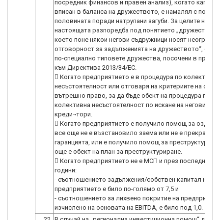
посредник финансов и правен анализ), когато капитал
вписан в баланса на дружеството, е намалял с повече
половината поради натрупани загуби. За целите на
настоящата разпоредба под понятието „дружество, п
което поне някои негови съдружници носят неогранич
отговорност за задълженията на дружеството“, се р
по-специално типовете дружества, посочени в прилож
към Директива 2013/34/ЕС.
 Когато предприятието е в процедура по колективна
несъстоятелност или отговаря на критериите на свое
вътрешно право, за да бъде обект на процедура по
колективна несъстоятелност по искане на неговите
креди¬тори.
 Когато предприятието е получило помощ за оздрав
все още не е възстановило заема или не е прекратил
гаранцията, или е получило помощ за преструктуриран
още е обект на план за преструктуриране.
 Когато предприятието не е МСП и през последните 
години:
- съотношението задължения/собствен капитал на
предприятието е било по-голямо от 7,5 и
- съотношението за лихвено покритие на предприятие
22.
В случай на „регионална инвестиционна помощ“ дейно