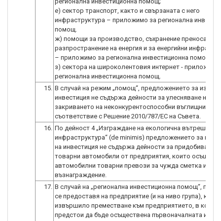
регионална инвестиционна помощ;
е) сектор транспорт, както и свързаната с него
инфраструктура – приложимо за регионална инвести
помощ.
ж) помощи за производство, съхранение преноса и
разпространение на енергия и за енергийни инфрастр
– приложимо за регионална инвестиционна помощ.
з) сектора на широколентовия интернет - приложимо
15.
В случай на режим „помощ“, предложението за изпълн
инвестиция не съдържа дейности за улесняване на
закриването на неконкурентоспособни въглищни мини
съответствие с Решение 2010/787/ЕС на Съвета.
16.
По дейност 4 „Изграждане на екологична вътрешна
инфраструктура“ (de minimis) предложението за изпъ
на инвестиция не съдържа дейности за придобиването
товарни автомобили от предприятия, които осъщест
автомобилни товарни превози за чужда сметка или с
възнаграждение.
17.
В случай на „регионална инвестиционна помощ“, помо
се предоставя на предприятие (и на ниво група), което
извършило преместване към предприятието, в което
предстои да бъде осъществена първоначалната инве