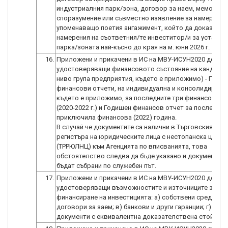
индустриалния парк/зона, договор за наем, меморанд
споразумение или съвместно изявление за намерение
упоменаващо поетия ангажимент, който да доказва с
намерения на съответния/те инвеститор/и за установ
парка/зоната най-късно до края на м. юни 2026 г.
16.
Приложени и прикачени в ИС на МВУ-ИСУН2020 докуме
удостоверяващи финансовото състояние на кандидат
ниво група предприятия, където е приложимо) - Годи
финансови отчети, на индивидуална и консолидирана 
където е приложимо, за последните три финансови г
(2020-2022 г.) и Годишен финансов отчет за последнат
приключила финансова (2022) година.
В случай че документите са налични в Търговския рег
регистъра на юридическите лица с нестопанска цел
(ТРРЮЛНЦ) към Агенцията по вписванията, това
обстоятелство следва да бъде указано и документите
бъдат събрани по служебен път.
17.
Приложени и прикачени в ИС на МВУ-ИСУН2020 докуме
удостоверяващи възможностите и източниците за
финансиране на инвестицията: а) собствени средства;
договори за заем; в) банкови и други гаранции; г) друг
документи с еквивалентна доказателствена стойност