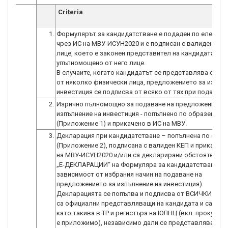
Criteria
1.
Формулярът за кандидатстване е подаден по електро
чрез ИС на МВУ-ИСУН2020 и е подписан с валиден КЕП
лице, което е законен представител на кандидата, или
упълномощено от него лице.
В случаите, когато кандидатът се представлява само
от няколко физически лица, предложението за изпълн
инвестиция се подписва от всяко от тях при подаване
2.
Изрично пълномощно за подаване на предложението 
изпълнение на инвестиция - попълнено по образец
(Приложение 1) и прикачено в ИС на МВУ.
3.
Декларация при кандидатстване – попълнена по обра
(Приложение 2), подписана с валиден КЕП и прикачена
на МВУ-ИСУН2020 и/или са декларирани обстоятелства
„E-ДЕКЛАРАЦИИ“ на Формуляра за кандидатстване (в
зависимост от избрания начин на подаване на
предложението за изпълнение на инвестиция).
Декларацията се попълва и подписва от ВСИЧКИ лица
са официални представляващи на кандидата и са впи
като такива в ТР и регистърa на ЮЛНЦ (вкл. прокурист
е приложимо), независимо дали се представляват за