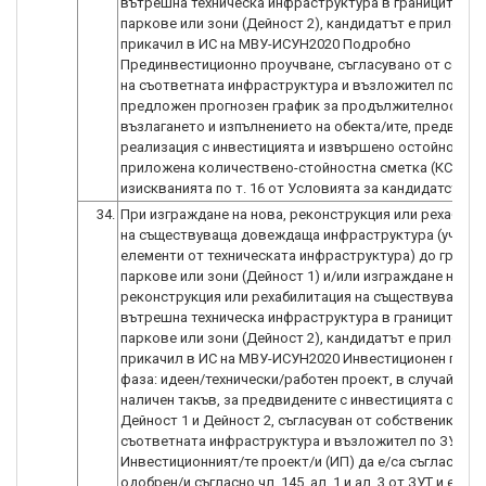
вътрешна техническа инфраструктура в границите на
паркове или зони (Дейност 2), кандидатът е приложил
прикачил в ИС на МВУ-ИСУН2020 Подробно
Прединвестиционно проучване, съгласувано от собст
на съответната инфраструктура и възложител по ЗОП,
предложен прогнозен график за продължителност на
възлагането и изпълнението на обекта/ите, предвиден
реализация с инвестицията и извършено остойностяв
приложена количествено-стойностна сметка (КСС), с
изискванията по т. 16 от Условията за кандидатстван
34.
При изграждане на нова, реконструкция или рехабили
на съществуваща довеждаща инфраструктура (участъ
елементи от техническата инфраструктура) до границ
паркове или зони (Дейност 1) и/или изграждане на но
реконструкция или рехабилитация на съществуваща
вътрешна техническа инфраструктура в границите на
паркове или зони (Дейност 2), кандидатът е приложил
прикачил в ИС на МВУ-ИСУН2020 Инвестиционен прое
фаза: идеен/технически/работен проект, в случай че е
наличен такъв, за предвидените с инвестицията обект
Дейност 1 и Дейност 2, съгласуван от собственика на
съответната инфраструктура и възложител по ЗУТ.
Инвестиционният/те проект/и (ИП) да е/са съгласуван
одобрен/и съгласно чл. 145, ал. 1 и ал. 3 от ЗУТ и е пр