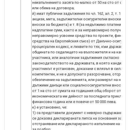
неизпълнението засяга по-малко от 50 на сто от стой
или обема на договора;
й) имат публични задължения по чл. 162, ал. 2, т. 1 (за 
акцизи, мита, задължителни осигурителни вноски и др
вноски за бюджета) и т. 8 (за недължимо платени и
надплатени суми, както и за неправомерно получени 
неправомерно усвоени средства по проекти, финанси
средства на Европейския съюз) от Данъчно-осигурит
процесуален кодекс, и лихвите по тях, към държавата
общината по седалището на възложителя и на кандид
участника, или аналогични задължения съгласно
законодателството на държавата, в която кандидатъ
участникът е установен, доказани с влязъл в сила акт
компетентен, и не е допуснато разсрочване, отсрочва
обезпечение на задълженията, или размерът на непла
дължими данъци или социалноосигурителни вноски е 
от 1 на сто от сумата на годишния общ оборот от
икономическата им дейност за последната приключе
финансова година или е повече от 50 000 лева;
к) е установено, че:
1) са представили документ с невярно съдържание, с
се доказва декларираната липса на основания за
отстраняване или декларираното изпълнение на крит
за подбор;