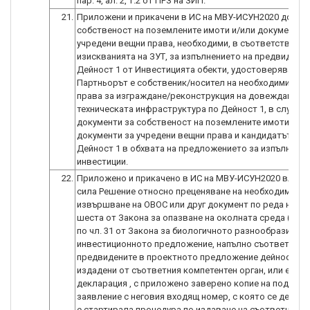
пар. 4, ал. 2, т.2 от ПРЗ на ЗИП.
21.
Приложени и прикачени в ИС на МВУ-ИСУН2020 докуме
собственост на поземлените имоти и/или документи 
учредени вещни права, необходими, в съответствие с
изискванията на ЗУТ, за изпълнението на предвиденит
Дейност 1 от Инвестицията обекти, удостоверяващи, 
Партньорът е собственик/носител на необходимите в
права за изграждане/реконструкция на довеждащата
техническата инфраструктура по Дейност 1, в случай 
документи за собственост на поземлените имоти и/и
документи за учредени вещни права и кандидатът е 
Дейност 1 в обхвата на предложението за изпълнение
инвестиции.
22.
Приложено и прикачено в ИС на МВУ-ИСУН2020 влязл
сила Решение относно преценяване на необходимостт
извършване на ОВОС или друг документ по реда на гл
шеста от Закона за опазване на околната среда (ЗОО
по чл. 31 от Закона за биологичното разнообразие (ЗБ
инвестиционното предложение, напълно съответства
предвидените в проектното предложение дейности,
издадени от съответния компетентен орган, или е пр
декларация , с приложено заверено копие на подаден
заявление с неговия входящ номер, с която се деклар
е стартирала процедура по издаване на съответния