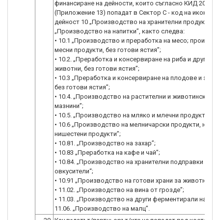
финансиране на дейности, които съгласно КИД 2008
(Приложение 13) попадат в Сектор С - код на икономи
дейност 10 „Производство на хранителни продукти” и
„Производство на напитки”, както следва:
• 10.1 „Производство и преработка на месо; произво
месни продукти, без готови ястия”;
• 10.2. „Преработка и консервиране на риба и други во
животни, без готови ястия”;
• 10.3 „Преработка и консервиране на плодове и зелен
без готови ястия”;
• 10.4. „Производство на растителни и животински ма
мазнини”;
• 10.5. „Производство на мляко и млечни продукти”;
• 10.6 „Производство на мелничарски продукти, нишес
нишестени продукти”;
• 10.81. „Производство на захар”;
• 10.83 „Преработка на кафе и чай”;
• 10.84. „Производство на хранителни подправки и
овкусители“;
• 10.91 „Производство на готови храни за животни”;
• 11.02. „Производство на вина от грозде”;
• 11.03. „Производство на други ферментирали напитк