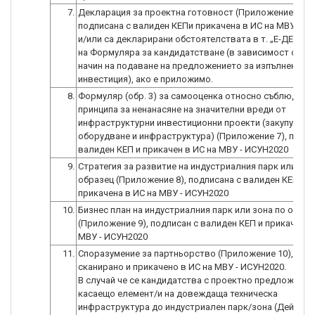
7.
Декларация за проектна готовност (Приложение 6),
подписана с валиден КЕПи прикачена в ИС на МВУ - И
и/или са декларирани обстоятелствата в т. „E-ДЕКЛ
на Формуляра за кандидатстване (в зависимост от и
начин на подаване на предложението за изпълнение н
инвестиция), ако е приложимо.
8.
Формуляр (обр. 3) за самооценка относно съблюдава
принципа за ненанасяне на значителни вреди от
инфраструктурни инвестиционни проекти (закупуване
оборудване и инфраструктура) (Приложение 7), подпи
валиден КЕП и прикачен в ИС на МВУ - ИСУН2020
9.
Стратегия за развитие на индустриалния парк или зон
образец (Приложение 8), подписана с валиден КЕП и
прикачена в ИС на МВУ - ИСУН2020
10.
Бизнес план на индустриалния парк или зона по образ
(Приложение 9), подписан с валиден КЕП и прикачен в
МВУ - ИСУН2020
11.
Споразумение за партньорство (Приложение 10), под
сканирано и прикачено в ИС на МВУ - ИСУН2020.
В случай че се кандидатства с проектно предложение
касаещо елемент/и на довеждаща техническа