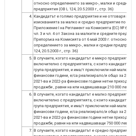
относно определението за микро-, малки и средни
предприятия (ОВ L 124, 20.5.2003 г., стр. 36)
4.
Кандидатът е голямо предприятие и не отговаря на
изискванията за малко и средно предприятие по смис
Приложение I на Регламент на Комисията (ЕС) № 651/20
чл. 3 и чл. 4 от Закона за малките и средните предприя
Препоръка на Комисията от 6 май 2003 г. относно
определението за микро-, малки и средни предприяти
124, 20.5.2003 г., стр. 36)
5.
В случаите, когато кандидатът е микро предприятие,
включително с предприятията, с които кандидатът о
група предприятия, и има/т приключили най-малко тр
финансови години, е/са реализирало/и общо за 2020 -
2021-ва и 2022-ра финансови години нетни приходи от
продажби , равни на или надвишаващи 210 000 лева.
6.
В случаите, когато кандидатът е малко предприятие,
включително с предприятията, с които кандидатът о
група предприятия, и има/т приключили най-малко тр
финансови години, е/са реализирало/и общо за 2020 -
2021-ва и 2022-ра финансови години нетни приходи от
продажби, равни на или надвишаващи 750 000 лева.
7.
В случаите, когато кандидатът е средно предприятие,