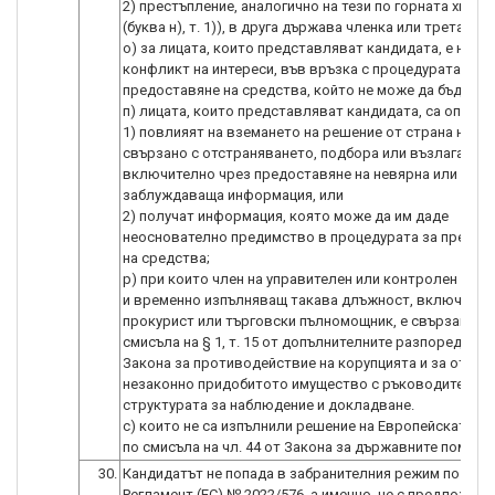
2) престъпление, аналогично на тези по горната хипот
(буква н), т. 1)), в друга държава членка или трета стр
о) за лицата, които представляват кандидата, е нали
конфликт на интереси, във връзка с процедурата за
предоставяне на средства, който не може да бъде от
п) лицата, които представляват кандидата, са опитал
1) повлияят на вземането на решение от страна на СН
свързано с отстраняването, подбора или възлагането
включително чрез предоставяне на невярна или
заблуждаваща информация, или
2) получат информация, която може да им даде
неоснователно предимство в процедурата за предос
на средства;
р) при които член на управителен или контролен орга
и временно изпълняващ такава длъжност, включител
прокурист или търговски пълномощник, е свързано ли
смисъла на § 1, т. 15 от допълнителните разпоредби н
Закона за противодействие на корупцията и за отнем
незаконно придобитото имущество с ръководителя н
структурата за наблюдение и докладване.
с) които не са изпълнили решение на Европейската к
30.
Кандидатът не попада в забранителния режим по член
Регламент (ЕС) № 2022/576, а именно, че с предложени