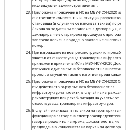
индивидуален административен акт.
23.
Приложени и прикачени в ИС на МВУ-ИСУН2020 издаде
съответните компетентни институции разрешителни/
становища (в случай че се изискват такива) по реда н
Закона за водите или е приложена декларация , с коя
декларира, че е стартирала процедура с приложено
заверено копие на подадено заявление с неговия вх
номер.
24.
При изграждане на нов, реконструкция или рехабилит
участък от съществуваща транспортна инфраструктур
приложен и прикачен в ИС на МВУ-ИСУН2020 Доклад 
извършен одит за пътна безопасност на инвестицион
проект, в случай че такъв е изготвен преди кандидатс
25.
Приложена и прикачена в ИС на МВУ-ИСУН2020 Оценка
въздействието върху пътната безопасност за
инфраструктурни проекти, в случай на изграждане на 
реконструкция или рехабилитация на участък от
съществуваща транспортна инфраструктура.
26.
В случай че кандидатът планира на територията на па
функционира затворена електроразпределителна и/и
газоразпределителна мрежа, доказателства, че такав
предвидена в концепцията на парка или договора за