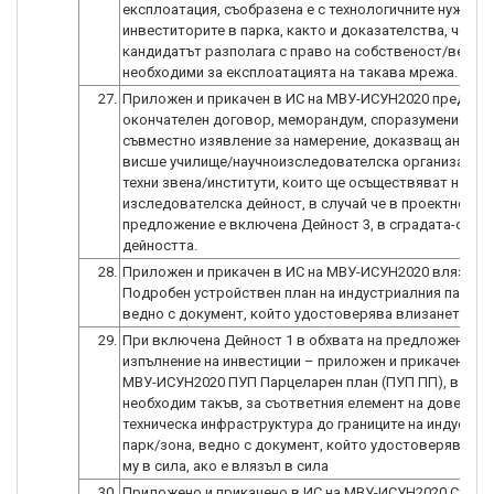
експлоатация, съобразена е с технологичните нужди н
инвеститорите в парка, както и доказателства, че
кандидатът разполага с право на собственост/вещни 
необходими за експлоатацията на такава мрежа.
27.
Приложен и прикачен в ИС на МВУ-ИСУН2020 предвар
окончателен договор, меморандум, споразумение или
съвместно изявление за намерение, доказващ ангажи
висше училище/научноизследователска организация 
техни звена/институти, които ще осъществяват научн
изследователска дейност, в случай че в проектното
предложение е включена Дейност 3, в сградата-обект
дейността.
28.
Приложен и прикачен в ИС на МВУ-ИСУН2020 влязъл в
Подробен устройствен план на индустриалния парк/з
ведно с документ, който удостоверява влизането му 
29.
При включена Дейност 1 в обхвата на предложението
изпълнение на инвестиции – приложен и прикачен в И
МВУ-ИСУН2020 ПУП Парцеларен план (ПУП ПП), в случа
необходим такъв, за съответния елемент на довежда
техническа инфраструктура до границите на индустри
парк/зона, ведно с документ, който удостоверява вл
му в сила, ако е влязъл в сила
30.
Приложено и прикачено в ИС на МВУ-ИСУН2020 Стано