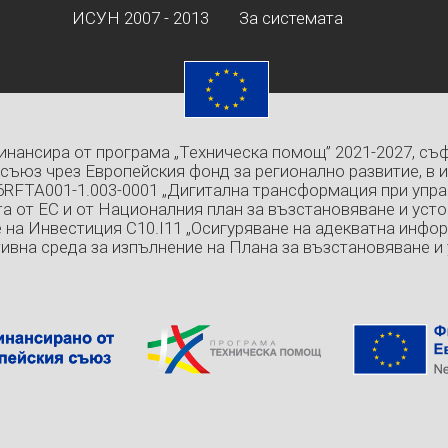
ИСУН 2007 - 2013
За системата
инансира от програма „Техническа помощ” 2021-2027, съ
съюз чрез Европейския фонд за регионално развитие, в 
6RFTA001-1.003-0001 „Дигитална трансформация при упра
а от ЕС и от Националния план за възстановяване и усто
 на Инвестиция C10.I11 „Осигуряване на адекватна инфо
ивна среда за изпълнение на Плана за възстановяване и 