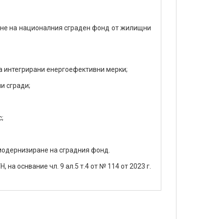
I
ане на националния сграден фонд от жилищни
а интегрирани енергоефективни мерки;
и сгради;
;
 модернизиране на сградния фонд.
на оснвание чл. 9 ал.5 т.4 от № 114 от 2023 г.