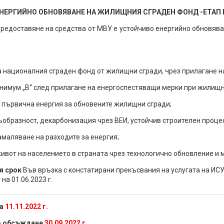
 ЕНЕРГИЙНО ОБНОВЯВАНЕ НА ЖИЛИЩНИЯ СГРАДЕН ФОНД -ЕТАП 
предоставяне на средства от МВУ е устойчиво енергийно обновяв
а националния сграден фонд от жилищни сгради, чрез прилагане н
инимум „B“ след прилагане на енергоспестяващи мерки при жилищн
 първична енергия за обновените жилищни сгради;
ъобразност, декарбонизация чрез ВЕИ, устойчив строителен процес
амаляване на разходите за енергия;
живот на населението в страната чрез технологично обновление и
я срок
Във връзка с констатирани прекъсвания на услугата на ИСУН, 
на 01.06.2023 г.
а
11.11.2022 г.
но обсъждане
30.09.2022 г.