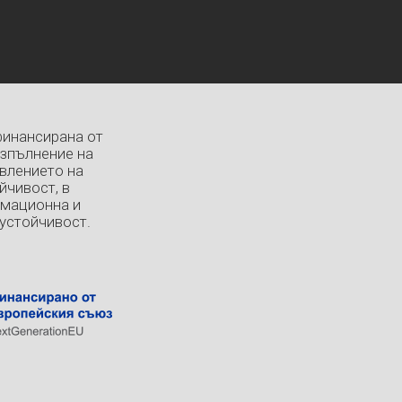
финансирана от
изпълнение на
влението на
йчивост, в
рмационна и
устойчивост.