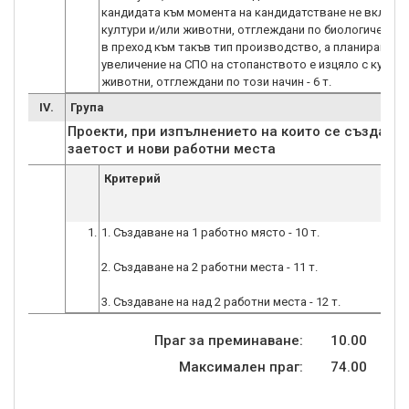
кандидата към момента на кандидатстване не включ
култури и/или животни, отглеждани по биологичен на
в преход към такъв тип производство, а планираното
увеличение на СПО на стопанството е изцяло с култур
животни, отглеждани по този начин - 6 т.
IV.
Група
Проекти, при изпълнението на които се създават
заетост и нови работни места
Критерий
1.
1. Създаване на 1 работно място - 10 т.
2. Създаване на 2 работни места - 11 т.
3. Създаване на над 2 работни места - 12 т.
Праг за преминаване:
10.00
Максимален праг:
74.00