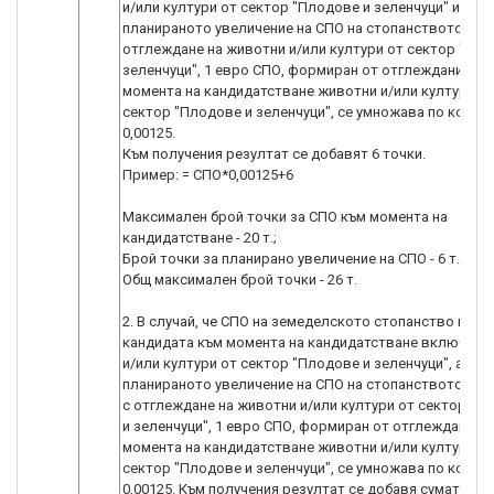
и/или култури от сектор "Плодове и зеленчуци" и
планираното увеличение на СПО на стопанството е из
отглеждане на животни и/или култури от сектор "Пло
зеленчуци", 1 евро СПО, формиран от отглежданите к
момента на кандидатстване животни и/или култури о
сектор "Плодове и зеленчуци", се умножава по коефи
0,00125.
Към получения резултат се добавят 6 точки.
Пример: = СПО*0,00125+6
Максимален брой точки за СПО към момента на
кандидатстване - 20 т.;
Брой точки за планирано увеличение на СПО - 6 т.;
Общ максимален брой точки - 26 т.
2. В случай, че СПО на земеделското стопанство на
кандидата към момента на кандидатстване включва 
и/или култури от сектор "Плодове и зеленчуци", а
планираното увеличение на СПО на стопанството не е
с отглеждане на животни и/или култури от сектор "П
и зеленчуци", 1 евро СПО, формиран от отглежданите
момента на кандидатстване животни и/или култури о
сектор "Плодове и зеленчуци", се умножава по коефи
0,00125. Към получения резултат се добавя сумата, п