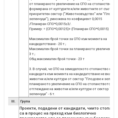
от планираното увеличение на СПО на стопанството,
формирана от културите и/или животните от съответ
приоритетен сектор ("Животновъдство" или "Плодов
зеленчуци"), умножена по коефициент 0,0015
/Планиран СПО*0,0015≤3/.
Пример: = (СПО*0,00125)+ (Планиран СПО*0,0015)
Максимален брой точки за СПО към момента на
кандидатстване - 20 т.;
Максимален брой точки за планираното увеличение на
3 т.;
Общ максимален брой точки - 23 т
3. В случай, че СПО на земеделското стопанство на
кандидата към момента на кандидатстване не включ
животни и/или култури от сектор "Плодове и зеленчуц
планираното увеличение на СПО на стопанството е из
отглеждане на животни и/или култури от сектор "Пло
зеленчуци" - 6 т.
III.
Група
Проекти, подадени от кандидати, чиито стопанс
са в процес на преход към биологично