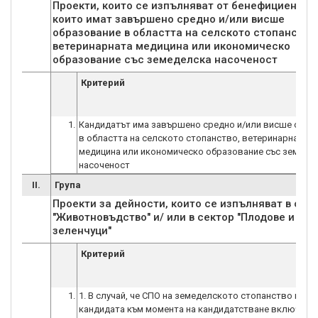
Проекти, които се изпълняват от бенефициенти,
които имат завършено средно и/или висше
образование в областта на селското стопанство,
ветеринарната медицина или икономическо
образование със земеделска насоченост
Критерий
1.
Кандидатът има завършено средно и/или висше обра
в областта на селското стопанство, ветеринарната
медицина или икономическо образование със земеде
насоченост
II.
Група
Проекти за дейности, които се изпълняват в сек
"Животновъдство" и/ или в сектор "Плодове и
зеленчуци"
Критерий
1.
1. В случай, че СПО на земеделското стопанство на
кандидата към момента на кандидатстване включва 