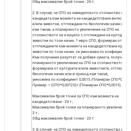
Общ максимален брой точки - 26 т.
2. В случай, че СПО на земеделското стопанство на
кандидата към момента на кандидатстване включва 
и/или животни, отглеждани по биологичен начин или 
към такъв, а планираното увеличение на СПО на
стопанството не е изцяло с отглеждане на култури и/
животни по този начин, 1 евро СПО, формиран от
отглежданите към момента на кандидатстване култур
животни по този начин, се умножава по коефициент 0,
Към получения резултат се добавя сумата, получена о
планираното увеличение на СПО на стопанството,
формирана от културите и/или животните, отглеждан
биологичен начин или в преход към такъв,
умножена по коефициент 0,0015 /Планиран СПО*0,0015
Пример: = (СПО*0,00125)+ (Планиран СПО*0,0015)
Максимален брой точки за СПО към момента на
кандидатстване - 20 т.;
Максимален брой точки за планираното увеличение на
3 т.;
Общ максимален брой точки - 23 т.
3. В случай, че СПО на земеделското стопанство на