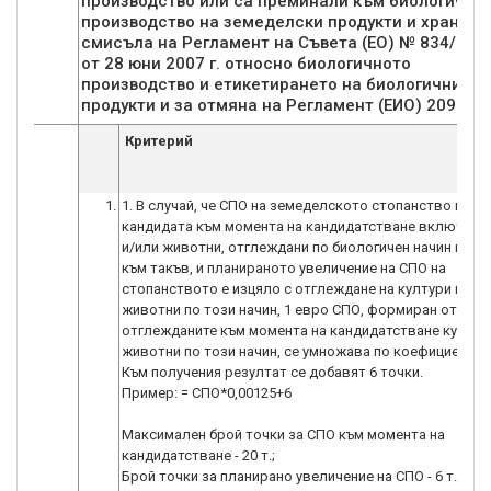
производство или са преминали към биологично
производство на земеделски продукти и храни п
смисъла на Регламент на Съвета (ЕО) № 834/200
от 28 юни 2007 г. относно биологичното
производство и етикетирането на биологични
продукти и за отмяна на Регламент (ЕИО) 2092/9
Критерий
1.
1. В случай, че СПО на земеделското стопанство на
кандидата към момента на кандидатстване включва 
и/или животни, отглеждани по биологичен начин или 
към такъв, и планираното увеличение на СПО на
стопанството е изцяло с отглеждане на култури и/ил
животни по този начин, 1 евро СПО, формиран от
отглежданите към момента на кандидатстване култур
животни по този начин, се умножава по коефициент 0,
Към получения резултат се добавят 6 точки.
Пример: = СПО*0,00125+6
Максимален брой точки за СПО към момента на
кандидатстване - 20 т.;
Брой точки за планирано увеличение на СПО - 6 т.;