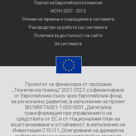
Портал на Европейската комисия
ИСУН 2007 - 2013
Речник на термини и съкращения в системата
Ръководство за работа със системата
Политика за достъпност на сайта
За системата
Проектът се финансира от програма
„Техническа помощ” 2021-2027, съфинансирана
от Европейския съюз чрез Европейския фонд
за регионално развитие, в изпълнение на проект
BG16RFTA001-1.003-0001 „Дигитална
трансформация при управлението на
средствата от ЕС и от Националния план за
възстановяване и устойчивост, в изпълнение на
Инвестиция C10.I11 „Осигуряване на адекватна