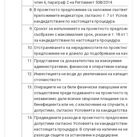
член 6, параграф 2 на Регламент 508/2014.
8.
В проектното предложение са заложени съответно
приложимите индикатори, съгласно т. 7 от Условията 
кандидатстване по настоящата процедура.
9.
Срокът за изпълнението на проектното предложение 
съобразен с максималния срок, указан в т. 18 от Усло
за кандидатстване по настоящата процедура.
10.
Отстраняването на нередовностите по проектното
предложение не е довело до подобряване на качеств
11.
Представени са доказателства за изискуемия
административен, финансов и оперативен капацитет.
12.
Инвестицията не води до увеличаване на капацитета 
стопанството.
13.
Операциите не са били физически зъвършени или изц
осъществени преди подаването на проектното предл
независимо дали всички свързани плащания са напра
бенефициента или не, с изключение на случаите, в кои
допустимо, съгласно Условията за кандидатстване.
14.
Предвидените разходи в проектното предложение са
допустими съгласно Условията за кандидатстване по
настоящата процедура. В случай на наличие на недоп
разходи същите са установени и редуцирани.