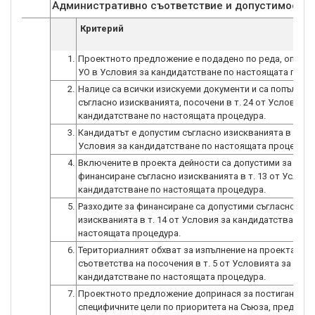
Административно съответствие и допустимост
Критерий
1.
Проектното предложение е подадено по реда, опреде
УО в Условия за кандидатстване по настоящата проц
2.
Налице са всички изискуеми документи и са попълнен
съгласно изискванията, посочени в т. 24 от Условията
кандидатстване по настоящата процедура.
3.
Кандидатът е допустим съгласно изискванията в т. 11
Условия за кандидатстване по настоящата процедура
4.
Включените в проекта дейности са допустими за
финансиране съгласно изискванията в т. 13 от Услови
кандидатстване по настоящата процедура.
5.
Разходите за финансиране са допустими съгласно
изискванията в т. 14 от Условия за кандидатстване п
настоящата процедура.
6.
Териториалният обхват за изпълнение на проекта
съответства на посочения в т. 5 от Условията за
кандидатстване по настоящата процедура.
7.
Проектното предложение допринася за постигане на
специфичните цели по приоритета на Съюза, предвиде