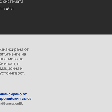
с системата
а сайта
финансирана от
изпълнение на
влението на
йчивост, в
рмационна и
устойчивост.