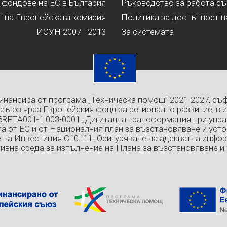
 фондове на ЕС в България
Ръководство за работа съ
л на Европейската комисия
Политика за достъпност н
ИСУН 2007 - 2013
За системата
инансира от програма „Техническа помощ” 2021-2027, съ
съюз чрез Европейския фонд за регионално развитие, в 
6RFTA001-1.003-0001 „Дигитална трансформация при упра
а от ЕС и от Националния план за възстановяване и усто
 на Инвестиция C10.I11 „Осигуряване на адекватна инфо
ивна среда за изпълнение на Плана за възстановяване и 