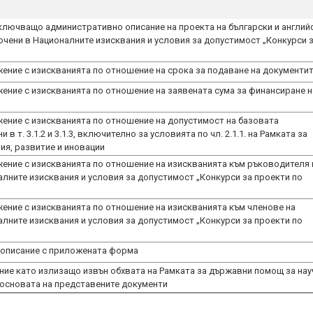
ключващо административно описание на проекта на български и англий
сочени в Националните изисквания и условия за допустимост „Конкурси 
ение с изискванията по отношение на срока за подаване на документи
ение с изискванията по отношение на заявената сума за финансиране н
ение с изискванията по отношение на допустимост на базовата
в т. 3.1.2 и 3.1.3, включително за условията по чл. 2.1.1. на Рамката за
ия, развитие и иновации
ение с изискванията по отношение на изискванията към ръководителя 
алните изисквания и условия за допустимост „Конкурси за проекти по
ение с изискванията по отношение на изискванията към членове на
алните изисквания и условия за допустимост „Конкурси за проекти по
 описание с приложената форма
ие като излизащо извън обхвата на Рамката за държавни помощ за нау
 основата на представените документи