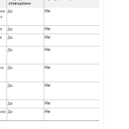
отхвърляне
Не
ски
Да
за
Не
те
Да
Не
а
Да
Не
Да
Не
на
Да
Не
Да
Не
Да
Не
чни
Да