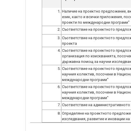
1.
Наличие на проектно предложение, в
език, както и всички приложения, по
проекти по международни програми"
2.
Съответствие на проектното предлож
3.
Съответствие на проектното предлож
проекта
4.
Съответствие на проектното предлож
организация по изискванията, посочени 
държавна помощ за научни изследван
5.
Съответствие на проектното предлож
научния колектив, посочени в Национ
международни програми"
6.
Съответствие на проектното предлож
научния колектив, посочени в Национ
международни програми"
7.
Съответствие на административното
8.
Определяне на проектното предложен
изследвания, развитие и иновации на