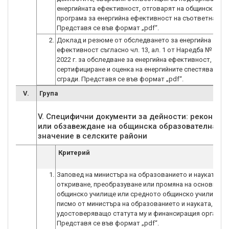
енергийната ефективност, отговарят на общинската
програма за енергийна ефективност на съответната о
Представя се във формат „pdf“.
2.
Доклад и резюме от обследването за енергийна
ефективност съгласно чл. 13, ал. 1 от Наредба № Е-РД-
2022 г. за обследване за енергийна ефективност,
сертифициране и оценка на енергийните спестявания 
сгради. Представя се във формат „pdf“.
V.
Група
V. Специфични документи за дейности: реконстру
или обзавеждане на общинска образователна ин
Критерий
1.
Заповед на министъра на образованието и науката за
откриване, преобразуване или промяна на основното
общинско училище или средното общинско училище и
писмо от министъра на образованието и науката,
удостоверяващо статута му и финансиращия орган.
Представя се във формат „pdf“.