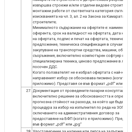
извършва строежи и/или отделни видове строителни
монтажни работи от съответната категория съгласно
изискванията на чл. 3, ал. 2 на Закона за Камарата на
строителите;
Минималното съдържание на офертите е: наименовани
оферента, срок на валидност на офертата, дата на и
на офертата, подпис и печат на офертата, техническо
предложение, техническа спецификация в случаите на
закупуване на транспортни средства, машини, оборуд
съоръжения, включително компютърен софтуер и
специализирана техника, ценово предложение в лево
посочен ДДС.
Когато ползвателят не е избрал офертата с най-ниска
направеният избор се обосновава писмено.(когато е
27.
Документация от проведените пазарни консултации,
включително решение за обосноваността и определя
прогнозна стойност на разхода, за който ще бъде пр
процедура за избор на изпълнител по реда на ЗОП сл
сключването на административния договор за
предоставяне на БФП (когато е приложимо). Предста
във формат „pdf“ или „jpg“
28.
Удостоверение за наличие или липса на задължения п