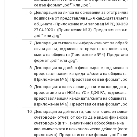
се във формат „pdf“ или „jpg“.
6.
Декларация за липса на основания за отстраняване,
подписана от представляващия кандидата/кмета на
общината - Приложение към заповед № РД 09-359 от
27.04.2020 г. (Приложение № 3). Представя се във фо
„pdf“ или „jpg“.
7.
Декларация съгласие и информираност за обработван
лични данни, подписана от представляващия кандида
кмета на общината (Приложение № 4). Представя се в
формат „pdf“ или „jpg“.
8.
Декларация за двойно финансиране, подписана от
представляващия кандидата/кмета на общината
(Приложение № 5). Представя се във формат „pdf“ или
9.
Декларацията за съгласие данните на кандидата да б
предоставени от НСИ на УО и ДФЗ-РА, подписана от
представляващия кандидата/кмета на общината
(Приложение № 6). Представя се във формат „pdf“ или
10.
Декларация за дейността, както и годишен финансов
счетоводен отчет, от който да е видно финансово-
счетоводно (в т.ч. аналитично) обособяване на
икономическата и неикономическа дейност (когато е
приложимо). Представя се във формат „pdf“ или „jpg“