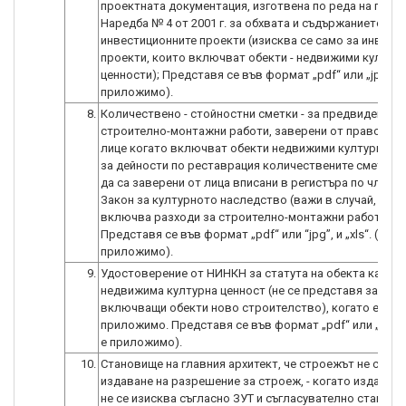
проектната документация, изготвена по реда на глава
Наредба № 4 от 2001 г. за обхвата и съдържанието на
инвестиционните проекти (изисква се само за инвест
проекти, които включват обекти - недвижими култур
ценности); Представя се във формат „pdf“ или „jpg”. (
приложимо).
8.
Количествено - стойностни сметки - за предвидените
строително-монтажни работи, заверени от правоспо
лице когато включват обекти недвижими културни цен
за дейности по реставрация количествените сметки 
да са заверени от лица вписани в регистъра по чл.165
Закон за културното наследство (важи в случай, че п
включва разходи за строително-монтажни работи).
Представя се във формат „pdf“ или “jpg”, и „xls“. (кога
приложимо).
9.
Удостоверение от НИНКН за статута на обекта като
недвижима културна ценност (не се представя за дей
включващи обекти ново строителство), когато е
приложимо. Представя се във формат „pdf“ или „jpg”.
е приложимо).
10.
Становище на главния архитект, че строежът не се ну
издаване на разрешение за строеж, - когато издаване
не се изисква съгласно ЗУТ и съгласувателно станови