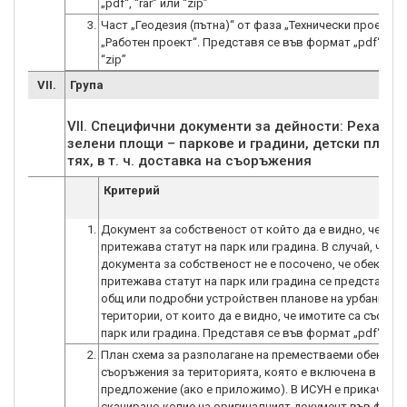
„pdf“, “rar” или “zip”
3.
Част „Геодезия (пътна)“ от фаза „Технически проект“ 
„Работен проект“. Представя се във формат „pdf“, “rar
“zip”
VII.
Група
VII. Специфични документи за дейности: Рехаби
зелени площи – паркове и градини, детски площ
Критерий
1.
Документ за собственост от който да е видно, че обе
притежава статут на парк или градина. В случай, че в
документа за собственост не е посочено, че обекта
притежава статут на парк или градина се представя 
общ или подробни устройствен планове на урбанизир
територии, от които да е видно, че имотите са със ста
парк или градина. Представя се във формат „pdf“.
2.
План схема за разполагане на преместваеми обекти и
съоръжения за територията, която е включена в про
предложение (ако е приложимо). В ИСУН e прикачено
сканирано копие на оригиналният документ във форм