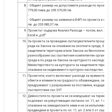
8.
- Общият размер на допустимите разходи по проекта е
779,00 лева до 293 370,00 лв.
-
- Общият размер на заявената БФП по проекта е от 9 7
9.
Проектът съдържа Анализ Разходи – ползи, вкл. във
Excel и „pdf”
10.
За проекта са проведени съгласувателните процедури
реда на Закона за опазване на околната среда, Закон
защитените територии и/или Закона за биологичното
разнообразие със съответния компетентен орган по 
среда и по реда на Закона за културното наследство 
Министерството на културата за защитените територ
опазване на недвижимото културно наследство.
11.
Проектите, които включват разходи за преместваем
обекти и елементи на градското обзавеждане, се
придружават с разрешение за поставяне, издадено в
съответствие със ЗУТ.
12.
Дейностите по проекта не се извършват на терени, к
подлежат на рекултивация съгласно чл. 11, ал. 1 от За
опазване на земеделските земи и не се изпълняват ме
предвидени в проекта по чл. 11, ал. 2 или 3 от същия з