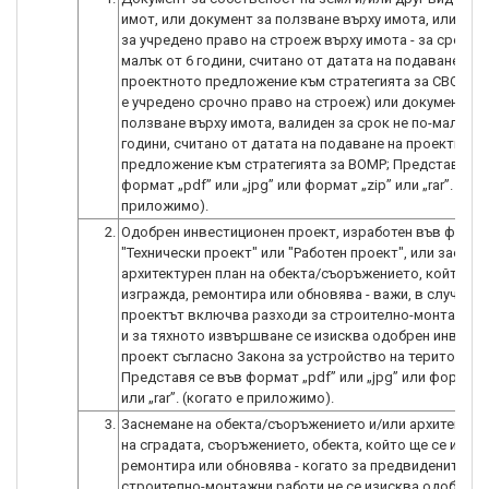
имот, или документ за ползване върху имота, или док
за учредено право на строеж върху имота - за срок не
малък от 6 години, считано от датата на подаване на
проектното предложение към стратегията за СВОМР (
е учредено срочно право на строеж) или документ за
ползване върху имота, валиден за срок не по-малък о
години, считано от датата на подаване на проектното
предложение към стратегията за ВОМР; Представя се
формат „pdf” или „jpg” или формат „zip” или „rar”. (ког
приложимо).
2.
Одобрен инвестиционен проект, изработен във фаза
"Технически проект" или "Работен проект", или заснем
архитектурен план на обекта/съоръжението, който ще
изгражда, ремонтира или обновява - важи, в случай ч
проектът включва разходи за строително-монтажни 
и за тяхното извършване се изисква одобрен инвест
проект съгласно Закона за устройство на територият
Представя се във формат „pdf” или „jpg” или формат „
или „rar”. (когато е приложимо).
3.
Заснемане на обекта/съоръжението и/или архитектур
на сградата, съоръжението, обекта, който ще се изгр
ремонтира или обновява - когато за предвидените
строително-монтажни работи не се изисква одобрен