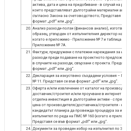
актива, дата и цена на придобиване - в случай на разх
които представляват дълготрайни материални актив
съгласно Закона за счетоводството; Представя се в
формат „pdf“ или „jpg“.
20.
Анализ разходи-ползи (финансов анализ), изготвен п
образец, утвърден от изпълнителния директор на ДФЗ
когато е приложимо - Приложение № 7 и таблица
Приложение № 7А.
21.
Фактури, придружени с платежни нареждания за изв
разходи преди подаване на проектното предложение
в случаите на разходи, свързани с проекта. Представя
формат „pdf“ или „jpg“.
22.
Декларация за изкуствено създадени условия – При
№ 11. Представя се във формат „pdf“ или „jpg“.
23.
Оферта и/или извлечение от каталог на производител
доставчик/строител и/или проучване в интернет за в
отделна инвестиция в дълготрайни активи - с предло
цена от производителя/доставчика/строителя - кога
кандидатът планира да провежда процедура за избор
изпълнител по реда на ПМС № 160 (когато е приложим
Представя се във формат „pdf“ или „jpg“.
24.
Документи за проведен избор на изпълнител по Закон