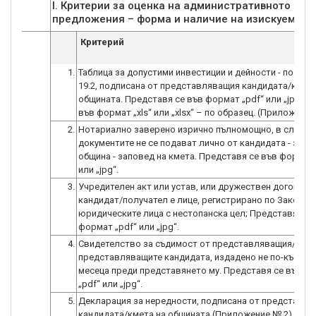
I. Критерии за оценка на административното съо
предложения – форма и наличие на изискуеми д
Критерий
1.
Таблица за допустими инвестиции и дейности - по под
19.2, подписана от представляващия кандидата/кмета
общината. Представя се във формат „pdf“ или „jpg“, к
във формат „xls“ или „xlsx“ – по образец. (Приложение
2.
Нотариално заверено изрично пълномощно, в случай 
документите не се подават лично от кандидата - за к
община - заповед на кмета. Представя се във формат 
или „jpg“.
3.
Учредителен акт или устав, или дружествен договор,
кандидат/получател е лице, регистрирано по Закона з
юридическите лица с нестопанска цел; Представя се 
формат „pdf“ или „jpg“.
4.
Свидетелство за съдимост от представляващия/
представляващите кандидата, издадено не по-късно о
месеца преди представянето му. Представя се във ф
„pdf“ или „jpg“.
5.
Декларация за нередности, подписана от представл
кандидата/кмета на общината (Приложение № 2). Пре