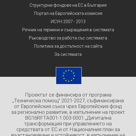
Структурни фондове на ЕС в България
Портал на Европейската комисия
ИСУН 2007 - 2013
Речник на термини и съкращения в системата
Ръководство за работа със системата
Политика за достъпност на сайта
За системата
Проектът се финансира от програма
„Техническа помощ” 2021-2027, съфинансирана
от Европейския съюз чрез Европейския фонд
за регионално развитие, в изпълнение на проект
BG16RFTA001-1.003-0001 „Дигитална
трансформация при управлението на
средствата от ЕС и от Националния план за
възстановяване и устойчивост, в изпълнение на