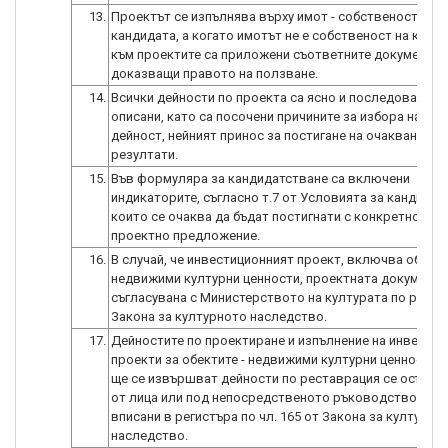
13.
Проектът се изпълнява върху имот - собственост на
кандидата, а когато имотът не е собственост на канди
към проектите са приложени съответните документи,
доказващи правото на ползване.
14.
Всички дейности по проекта са ясно и последователн
описани, като са посочени причините за избора на вся
дейност, нейният принос за постигане на очакваните
резултати.
15.
Във формуляра за кандидатстване са включени
индикаторите, съгласно т.7 от Условията за кандидат
които се очаква да бъдат постигнати с конкретното
проектно предложение.
16.
В случай, че инвестиционният проект, включва обект
недвижими културни ценности, проектната документа
съгласувана с Министерството на културата по реда 
Закона за културното наследство.
17.
Дейностите по проектиране и изпълнение на инвестиц
проекти за обектите - недвижими културни ценности, 
ще се извършват дейности по реставрация се осъще
от лица или под непосредственото ръководство на л
вписани в регистъра по чл. 165 от Закона за културно
наследство.