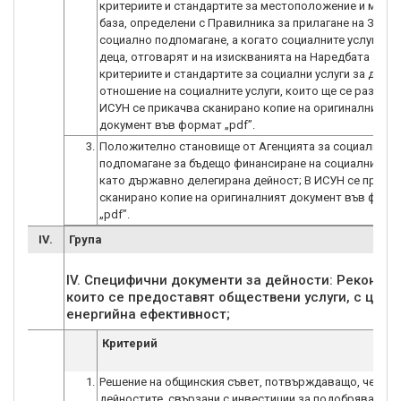
критериите и стандартите за местоположение и мате
база, определени с Правилника за прилагане на Закон
социално подпомагане, а когато социалните услуги са
деца, отговарят и на изискванията на Наредбата за
критериите и стандартите за социални услуги за деца,
отношение на социалните услуги, които ще се разкрия
ИСУН се прикачва сканирано копие на оригиналният
документ във формат „pdf”.
3.
Положително становище от Агенцията за социално
подпомагане за бъдещо финансиране на социалните у
като държавно делегирана дейност; В ИСУН се прика
сканирано копие на оригиналният документ във форм
„pdf”.
IV.
Група
IV. Специфични документи за дейности: Реконстр
които се предоставят обществени услуги, с цел 
Критерий
1.
Решение на общинския съвет, потвърждаващо, че
дейностите, свързани с инвестиции за подобряването