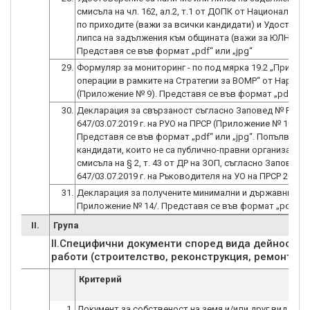
смисъла на чл. 162, ал.2, т.1 от ДОПК от Национална а
по приходите (важи за всички кандидати) и Удостовер
липса на задължения към общината (важи за ЮЛНЦ).
Представя се във формат „pdf“ или „jpg“
29.
Формуляр за мониторинг - по под мярка 19.2 „Прилага
операции в рамките на Стратегии за ВОМР“ от Наредба
(Приложение № 9). Представя се във формат „pdf“ или
30.
Декларация за свързаност съгласно Заповед № РД 09
647/03.07.2019 г. на РУО на ПРСР (Приложение № 10).
Представя се във формат „pdf“ или „jpg“. Попълва са
кандидати, които не са публично-правни организации 
смисъла на § 2, т. 43 от ДР на ЗОП, съгласно Заповед 
31.
Декларация за получените минимални и държавни пом
Приложение № 14/. Представя се във формат „pdf“ или
II.
Група
II.Специфични документи според вида дейност -
работи (строителство, реконструкция, ремонт, р
Критерий
1.
Документ за собственост на земя и/или друг вид нед