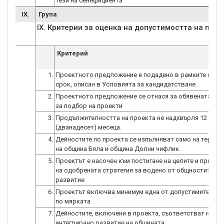
тези на бенефициента
IX.
Група
IX. Критерии за оценка на допустимостта на прое
Критерий
1.
Проектното предложение е подадено в рамките на кр
срок, описан в Условията за кандидатстване.
2.
Проектното предложение се отнася за обявената пр
за подбор на проекти
3.
Продължителността на проекта не надхвърля 12
(дванадесет) месеца.
4.
Дейностите по проекта се изпълняват само на терито
на община Бяла и община Долни чифлик.
5.
Проектът е насочен към постигане на целите и приори
на одобрената стратегия за водено от общностите м
развитие
6.
Проектът включва минимум една от допустимите дей
по мярката
7.
Дейностите, включени в проекта, съответстват на Пл
интегрирано развитие на общината