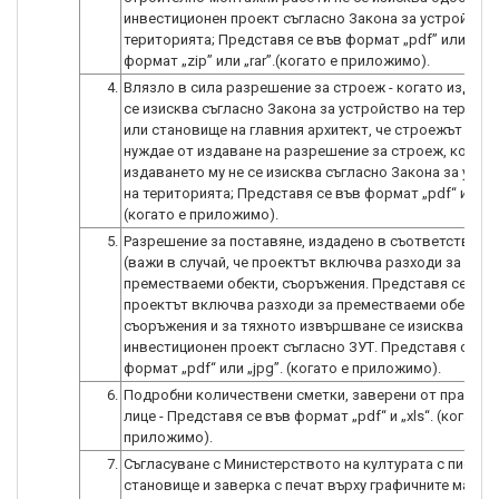
инвестиционен проект съгласно Закона за устройство
територията; Представя се във формат „pdf” или „jpg
формат „zip” или „rar”.(когато е приложимо).
4.
Влязло в сила разрешение за строеж - когато издава
се изисква съгласно Закона за устройство на територ
или становище на главния архитект, че строежът не с
нуждае от издаване на разрешение за строеж, когато
издаването му не се изисква съгласно Закона за уст
на територията; Представя се във формат „pdf“ или „j
(когато е приложимо).
5.
Разрешение за поставяне, издадено в съответствие с
(важи в случай, че проектът включва разходи за
преместваеми обекти, съоръжения. Представя се в сл
проектът включва разходи за преместваеми обекти ,
съоръжения и за тяхното извършване се изисква одо
инвестиционен проект съгласно ЗУТ. Представя се въ
формат „pdf“ или „jpg”. (когато е приложимо).
6.
Подробни количествени сметки, заверени от правос
лице - Представя се във формат „pdf“ и „xls“. (когато е
приложимо).
7.
Съгласуване с Министерството на културата с писмен
становище и заверка с печат върху графичните матер