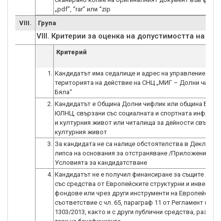
„pdf”, “rar” или “zip
VIII.
Група
VIII. Критерии за оценка на допустимостта на ка
Критерий
1.
Кандидатът има седалище и адрес на управление на
територията на действие на СНЦ „МИГ – Долни чифли
Бяла“
2.
Кандидатът е Община Долни чифлик или община Бяла 
ЮЛНЦ, свързани със социалната и спортната инфраст
и културния живот или читалища за дейности свързан
културния живот
3.
За кандидата не са налице обстоятелства в Декларац
липса на основания за отстраняване /Приложение 3 к
Условията за кандидатстване
4.
Кандидатът не е получил финансиране за същите дейн
със средства от Европейските структурни и инвестиц
фондове или чрез други инструменти на Европейския
съответствие с чл. 65, параграф 11 от Регламент (ЕС)
1303/2013, както и с други публични средства, различ