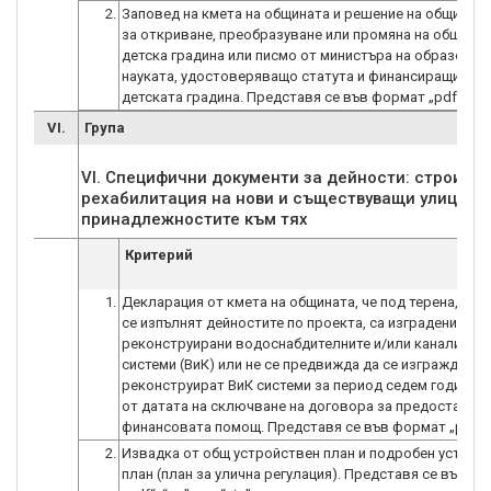
2.
Заповед на кмета на общината и решение на общински
за откриване, преобразуване или промяна на общинс
детска градина или писмо от министъра на образован
науката, удостоверяващо статута и финансиращия ор
детската градина. Представя се във формат „pdf“.
VI.
Група
VI. Специфични документи за дейности: строител
рехабилитация на нови и съществуващи улици и 
Критерий
1.
Декларация от кмета на общината, че под терена, в к
се изпълнят дейностите по проекта, са изградени или
реконструирани водоснабдителните и/или канализац
системи (ВиК) или не се предвижда да се изграждат и
реконструират ВиК системи за период седем години с
от датата на сключване на договора за предоставяне
финансовата помощ. Представя се във формат „pdf“.
2.
Извадка от общ устройствен план и подробен устрой
план (план за улична регулация). Представя се във ф