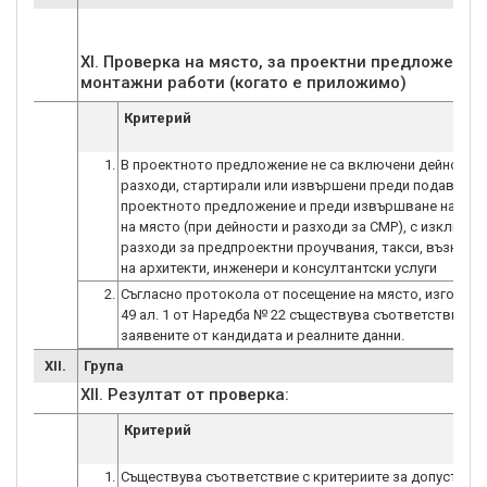
XI. Проверка на място, за проектни предложени
Критерий
1.
В проектното предложение не са включени дейности 
разходи, стартирали или извършени преди подаване 
проектното предложение и преди извършване на про
на място (при дейности и разходи за СМР), с изключен
разходи за предпроектни проучвания, такси, възнагр
на архитекти, инженери и консултантски услуги
2.
Съгласно протокола от посещение на място, изготвен 
49 ал. 1 от Наредба № 22 съществува съответствие м
заявените от кандидата и реалните данни.
XII.
Група
XII. Резултат от проверка:
Критерий
1.
Съществува съответствие с критериите за допустимо