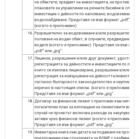
че обектите, предмет на инвестицията, не противореч
плановете за управление на речните басейни в случаи
инвестиции с дейности по напояване, водовземане,
водоснабдяване. Представя се във формат „pdf“ или „
(когато е приложимо)
16.
Разрешително за водовземане и/или разрешително з
ползване на воден обект, в случаите, предвидени в З
водите (когато е приложимо). Представя се във фор
„pdf“ или „jpg“.
17.
Лицензи, разрешения и/или друг документ, удостове
регистрацията за дейностите и инвестициите по проек
които се изисква лицензиране, разрешение и/или
регистрация за извършване на дейността/инвестиция
съгласно българското законодателство и неупоменат
изрично в настоящия списък. (когато е приложимо)
Представя се във формат „pdf“ или „jpg“.
18.
Договор за финансов лизинг с приложен към него
погасителен план за изплащане на лизинговите вноски
случай че проектът включва разходи за закупуване н
активи чрез финансов лизинг (когато е приложимо).
Представя се във формат „pdf“ или „jpg“.
19.
Инвентарна книга към датата на подаване на проектн
предложение към стратегията за ВОМР с разбивка по 