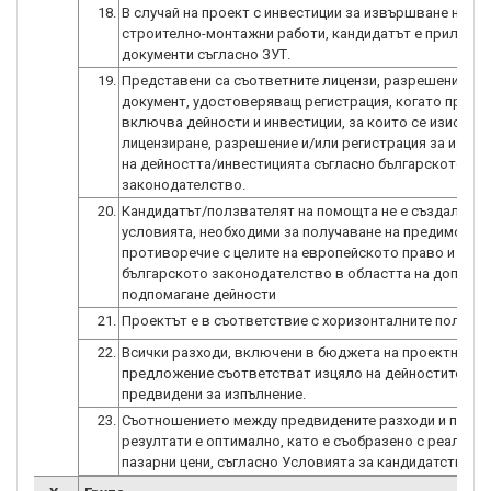
18.
В случай на проект с инвестиции за извършване на
строително-монтажни работи, кандидатът е приложи
документи съгласно ЗУТ.
19.
Представени са съответните лицензи, разрешения и/
документ, удостоверяващ регистрация, когато проек
включва дейности и инвестиции, за които се изисква
лицензиране, разрешение и/или регистрация за извъ
на дейността/инвестицията съгласно българското
законодателство.
20.
Кандидатът/ползвателят на помощта не е създал изк
условията, необходими за получаване на предимство,
противоречие с целите на европейското право и
българското законодателство в областта на допусти
подпомагане дейности
21.
Проектът е в съответствие с хоризонталните политик
22.
Всички разходи, включени в бюджета на проектното
предложение съответстват изцяло на дейностите,
предвидени за изпълнение.
23.
Съотношението между предвидените разходи и плани
резултати е оптимално, като е съобразено с реалните
пазарни цени, съгласно Условията за кандидатстване.