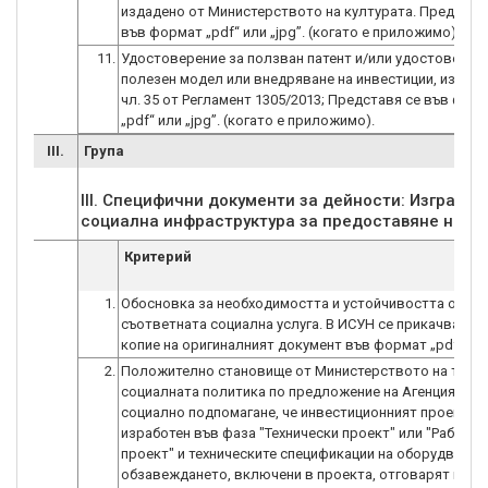
издадено от Министерството на културата. Представ
във формат „pdf“ или „jpg”. (когато е приложимо).
11.
Удостоверение за ползван патент и/или удостоверен
полезен модел или внедряване на инвестиции, изпълн
чл. 35 от Регламент 1305/2013; Представя се във фор
„pdf“ или „jpg”. (когато е приложимо).
III.
Група
III. Специфични документи за дейности: Изгражд
Критерий
1.
Обосновка за необходимостта и устойчивостта от
съответната социална услуга. В ИСУН се прикачва ск
копие на оригиналният документ във формат „pdf”.
2.
Положително становище от Министерството на труда
социалната политика по предложение на Агенцията з
социално подпомагане, че инвестиционният проект,
изработен във фаза "Технически проект" или "Работен
проект" и техническите спецификации на оборудванет
обзавеждането, включени в проекта, отговарят на