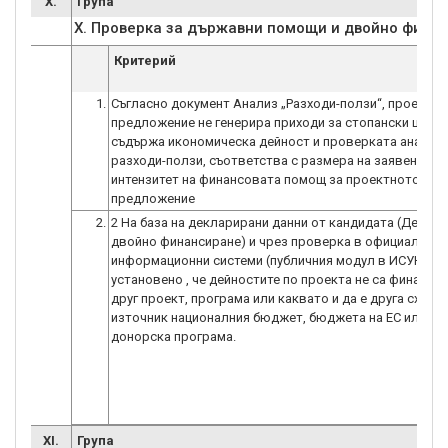
X.
Група
X. Проверка за държавни помощи и двойно фина
Критерий
1.
Съгласно документ Анализ „Разходи-ползи“, проектн
предложение не генерира приходи за стопански цели 
съдържа икономическа дейност и проверката анализ
разходи-ползи, съответства с размера на заявения
интензитет на финансовата помощ за проектното
предложение
2.
2 На база на декларирани данни от кандидата (Деклар
двойно финансиране) и чрез проверка в официални
информационни системи (публичния модул в ИСУН) се
установено , че дейностите по проекта не са финанси
друг проект, програма или каквато и да е друга схема 
източник националния бюджет, бюджета на ЕС или др
донорска програма.
XI.
Група