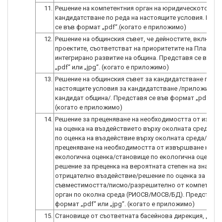
11.
Решение на компетентния орган на юридическото лиц
кандидатстване по реда на настоящите условия. Пре
се във формат „pdf“.(когато е приложимо)
12.
Решение на общинския съвет, че дейностите, включен
проектите, съответстват на приоритетите на Плана за
интегрирано развитие на община. Представя се във 
„pdf“ или „jpg“. (когато е приложимо)
13.
Решение на общинския съвет за кандидатстване по ре
настоящите условия за кандидатстване /приложимо 
кандидат община/. Представя се във формат „pdf“ или 
(когато е приложимо)
14.
Решение за преценяване на необходимостта от извъ
на оценка на въздействието върху околната среда/р
по оценка на въздействие върху околната среда/реше
преценяване на необходимостта от извършване на
екологична оценка/становище по екологична оценка/
решение за преценка на вероятната степен на значит
отрицателно въздействие/решение по оценка за
съвместимостта/писмо/разрешително от компетентн
орган по околна среда (РИОСВ/МОСВ/БД). Представя 
формат „pdf“ или „jpg“. (когато е приложимо)
15.
Становище от съответната басейнова дирекция, дока