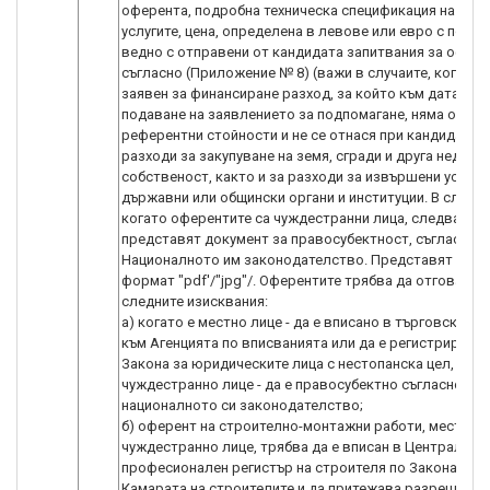
оферента, подробна техническа спецификация на акти
услугите, цена, определена в левове или евро с посо
ведно с отправени от кандидата запитвания за оферт
съгласно (Приложение № 8) (важи в случаите, когато 
заявен за финансиране разход, за който към датата н
подаване на заявлението за подпомагане, няма опре
референтни стойности и не се отнася при кандидатст
разходи за закупуване на земя, сгради и друга недви
собственост, както и за разходи за извършени услуги
държавни или общински органи и институции. В случаи
когато оферентите са чуждестранни лица, следва да
представят документ за правосубектност, съгласно
Националното им законодателство. Представят се в
формат "pdf'/"jpg"/. Оферентите трябва да отговарят
следните изисквания:
а) когато е местно лице - да е вписано в търговския р
към Агенцията по вписванията или да е регистрирано 
Закона за юридическите лица с нестопанска цел, а ког
чуждестранно лице - да е правосубектно съгласно
националното си законодателство;
б) оферент на строително-монтажни работи, местно 
чуждестранно лице, трябва да е вписан в Централния
професионален регистър на строителя по Закона за
Камарата на строителите и да притежава разрешение