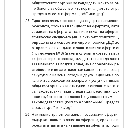
обществените поръчки за кандидати, които са възло
по Закона за обществените поръчки (когато е прилож
Представя се във формат „pdf“ или „jpg“.
25.
Една независима оферта – да съдържа наименованиет
оферента, срока на валидност на офертата, датата на
издаване на офертата, подпис и печат на оферента, п
техническа спецификация на активите/услугите, цена,
определена в левове или евро с посочен ДДС ведно 
отправени от кандидата запитвания за оферти съгла
(Приложение № 8) (важи в случаите когато за всеки з
за финансиране разход, към датата на подаване на
заявлението за подпомагане, има определени рефере
стойности и не се отнася при кандидатстване за разх
закупуване на земя, сгради и друга недвижима собств
както и за разходи за извършени услуги от държавни 
общински органи и институции. В случаите, когато оф
са чуждестранни лица, следва да представят докумен
правосубектност, съгласно Националното им
законодателство. (когато е приложимо) Представя с
формат „pdf“ или „jpg“.
26.
Най-малко три съпоставими независими оферти -кои
съдържат наименование на оферента, срока на валид
офертата, датата на издаване на офертата, подпис и п