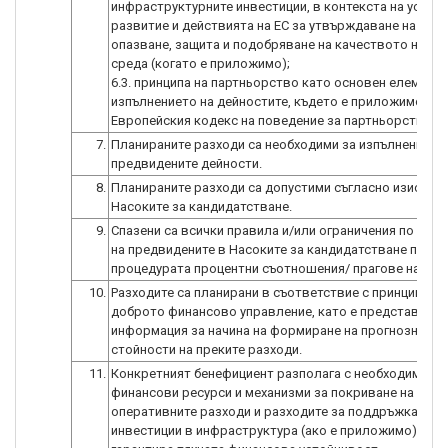
инфраструктурните инвестиции, в контекста на устой
развитие и действията на ЕС за утвърждаване на целт
опазване, защита и подобряване на качеството на ок
среда (когато е приложимо);
6.3. принципа на партньорство като основен елемент 
изпълнението на дейностите, където е приложимо, съ
Европейския кодекс на поведение за партньорство.
7.
Планираните разходи са необходими за изпълнението
предвидените дейности.
8.
Планираните разходи са допустими съгласно изискван
Насоките за кандидатстване.
9.
Спазени са всички правила и/или ограничения по отн
на предвидените в Насоките за кандидатстване по
процедурата процентни съотношения/ прагове на раз
10.
Разходите са планирани в съответствие с принципа на
доброто финансово управление, като е представена
информация за начина на формиране на прогнозните
стойности на преките разходи.
11.
Конкретният бенефициент разполага с необходимите
финансови ресурси и механизми за покриване на
оперативните разходи и разходите за поддръжка на
инвестиции в инфраструктура (ако е приложимо), за 