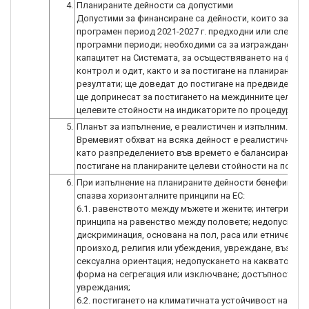
4.
Планираните дейности са допустими
Допустими за финансиране са дейности, които засяга
програмен период 2021-2027 г. предходни или следва
програмни периоди; необходими са за изграждането н
капацитет на Системата, за осъществяването на функ
контрол и одит, както и за постигане на планираните
резултати; ще доведат до постигане на предвидените 
ще допринесат за постигането на междинните цели и
целевите стойности на индикаторите по процедурата.
5.
Планът за изпълнение, е реалистичен и изпълним.
Времевият обхват на всяка дейност е реалистично пл
като разпределението във времето е балансирано с 
постигане на планираните целеви стойности на показа
6.
При изпълнение на планираните дейности бенефициен
спазва хоризонталните принципи на ЕС:
6.1. равенството между мъжете и жените; интегриране
принципа на равенство между половете; недопускане
дискриминация, основана на пол, раса или етнически
произход, религия или убеждения, увреждане, възрас
сексуална ориентация; недопускането на каквато и да
форма на сегрегация или изключване; достъпност за 
увреждания;
6.2. постигането на климатичната устойчивост на