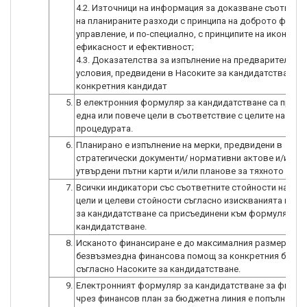
4.2. Източници на информация за доказване съответс
на планираните разходи с принципа на доброто фина
управление, и по-специално, с принципите на икономи
ефикасност и ефективност;
4.3. Доказателства за изпълнение на предварителнит
условия, предвидени в Насоките за кандидатстване з
конкретния кандидат
5.
В електронния формуляр за кандидатстване са пред
една или повече цели в съответствие с целите на
процедурата.
6.
Планирано е изпълнение на мерки, предвидени в
стратегически документи/ нормативни актове и/или в
утвърдени пътни карти и/или планове за тяхното изпъ
7.
Всички индикатори със съответните стойности на ме
цели и целеви стойности съгласно изискванията на Н
за кандидатстване са присъединени към формуляра з
кандидатстване.
8.
Исканото финансиране е до максималния размер на
безвъзмездна финансова помощ за конкретния бенеф
съгласно Насоките за кандидатстване.
9.
Електронният формуляр за кандидатстване за финан
чрез финансов план за бюджетна линия е попълнен к