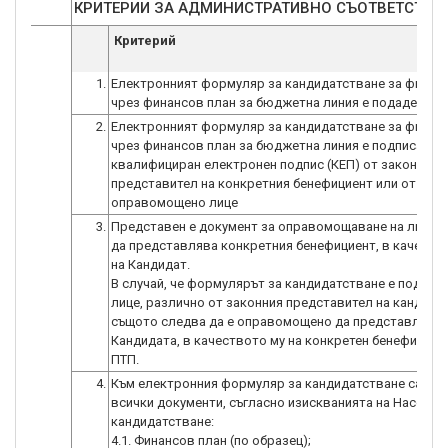
КРИТЕРИИ ЗА АДМИНИСТРАТИВНО СЪОТВЕТСТВИ
Критерий
1.
Електронният формуляр за кандидатстване за финан
чрез финансов план за бюджетна линия е подаден в с
2.
Електронният формуляр за кандидатстване за финан
чрез финансов план за бюджетна линия е подписан с 
квалифициран електронен подпис (КЕП) от законния
представител на конкретния бенефициент или от
оправомощено лице
3.
Представен е документ за оправомощаване на лицето
да представлява конкретния бенефициент, в качеств
на Кандидат.
В случай, че формулярът за кандидатстване е подписа
лице, различно от законния представител на кандидат
същото следва да е оправомощено да представлява
Кандидата, в качеството му на конкретен бенефициен
ПТП.
4.
Към електронния формуляр за кандидатстване са при
всички документи, съгласно изискванията на Насокит
кандидатстване:
4.1. Финансов план (по образец);