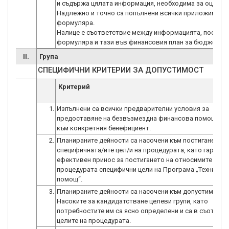
и съдържа цялата информация, необходима за оценкат
Надлежно и точно са попълнени всички приложими по
формуляра.
Налице е съответствие между информацията, посочен
формуляра и тази във финансовия план за бюджетна 
II.
Група
СПЕЦИФИЧНИ КРИТЕРИИ ЗА ДОПУСТИМОСТ
Критерий
1.
Изпълнени са всички предварителни условия за
предоставяне на безвъзмездна финансова помощ, от
към конкретния бенефициент.
2.
Планираните дейности са насочени към постигането н
специфичната/ите цел/и на процедурата, като гарант
ефективен принос за постигането на относимите към
процедурата специфични цели на Програма „Техничес
помощ“.
3.
Планираните дейности са насочени към допустими съ
Насоките за кандидатстване целеви групи, като
потребностите им са ясно определени и са в съответс
целите на процедурата.