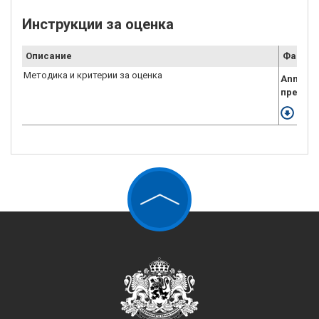
Инструкции за оценка
Описание
Файл
Методика и критерии за оценка
Annex_V
предло
Свал