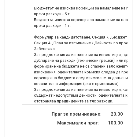
Бюджетът не изисква корекции за намаление на план
преки разходи - 5 т.
Бюджетът изисква корекция за намаление на планира
преки разходи - 1 т.
Формуляр за кандидатстване, Секция 7. „Бюджет (в ле
Секция 4. „План за изпълнение / Дейности по проекта“.
Забележка:
За предложения за изпълнение на инвестиция, при ко
дублиране на разходи (технически грешки), или при
формиране на бюджета не са спазени заложените
изисквания, оценителната комисия следва да предло
корекция на бюджета след изискване на допълнителн
пояснителна информация (ако е приложимо).
За предложения за изпълнение на инвестиция, които
съдържат недопустими дейности, оценителната коми
отстранява предвидените за тях разходи.
Праг за преминаване:
20.00
Максимален праг:
100.00