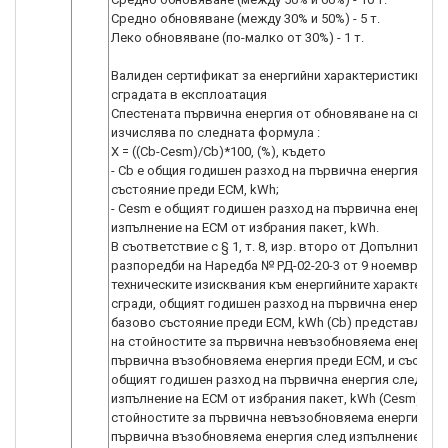
Средно обновяване (между 30% и 50%) - 5 т.
Леко обновяване (по-малко от 30%) - 1 т.
Валиден сертификат за енергийни характеристики на
сградата в експлоатация
Спестената първична енергия от обновяване на сграда
изчислява по следната формула :
Х = ((Сb-Сesm)/Сb)*100, (%), където
- Сb e общия годишен разход на първична енергия при
състояние преди ЕСМ, kWh;
- Сesm e общият годишен разход на първична енергия
изпълнение на ЕСМ от избрания пакет, kWh.
В съответствие с § 1, т. 8, изр. второ от Допълнителн
разпоредби на Наредба № РД-02-20-3 от 9 ноември 2022
техническите изисквания към енергийните характерис
сгради, общият годишен разход на първична енергия 
базово състояние преди ЕСМ, kWh (Сb) представлява
на стойностите за първична невъзобновяема енергия 
първична възобновяема енергия преди ЕСМ, и съотве
общият годишен разход на първична енергия след
изпълнение на ЕСМ от избрания пакет, kWh (Сesm) е с
стойностите за първична невъзобновяема енергия и
първична възобновяема енергия след изпълнение на 