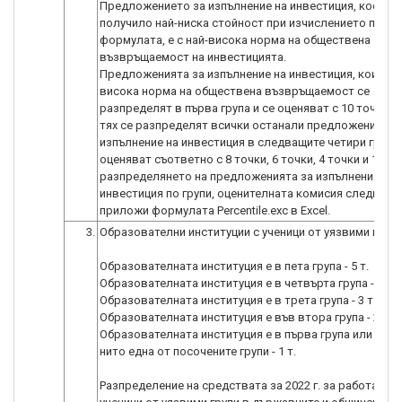
Предложението за изпълнение на инвестиция, което е
получило най-ниска стойност при изчислението по
формулата, е с най-висока норма на обществена
възвръщаемост на инвестицията.
Предложенията за изпълнение на инвестиция, които са
висока норма на обществена възвръщаемост се
разпределят в първа група и се оценяват с 10 точки. 
тях се разпределят всички останали предложения за
изпълнение на инвестиция в следващите четири групи 
оценяват съответно с 8 точки, 6 точки, 4 точки и 1 точ
разпределянето на предложенията за изпълнение на
инвестиция по групи, оценителната комисия следва да
приложи формулата Percentile.exc в Excel.
3.
Образователни институции с ученици от уязвими групи
Образователната институция е в пета група - 5 т.
Образователната институция е в четвърта група - 4 т.
Образователната институция е в трета група - 3 т.
Образователната институция е във втора група - 2 т.
Образователната институция е в първа група или не п
нито една от посочените групи - 1 т.
Разпределение на средствата за 2022 г. за работа с де