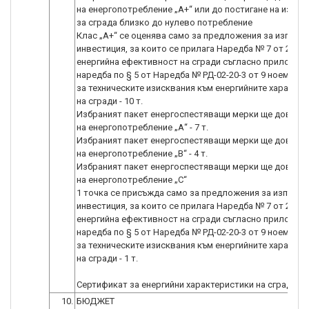
на енергопотребление „A+“ или до постигане на изиск
за сграда близко до нулево потребление
Клас „А+“ се оценява само за предложения за изпълне
инвестиция, за които се прилага Наредба № 7 от 2004 г
енергийна ефективност на сгради съгласно приложим
наредба по § 5 от Наредба № РД-02-20-3 от 9 ноември 2
за техническите изисквания към енергийните характе
на сгради - 10 т.
Избраният пакет енергоспестяващи мерки ще доведе 
на енергопотребление „А“ - 7 т.
Избраният пакет енергоспестяващи мерки ще доведе 
на енергопотребление „В“ - 4 т.
Избраният пакет енергоспестяващи мерки ще доведе 
на енергопотребление „С“
1 точка се присъжда само за предложения за изпълне
инвестиция, за които се прилага Наредба № 7 от 2004 г
енергийна ефективност на сгради съгласно приложим
наредба по § 5 от Наредба № РД-02-20-3 от 9 ноември 2
за техническите изисквания към енергийните характе
на сгради - 1 т.
Сертификат за енергийни характеристики на сградата.
10.
БЮДЖЕТ