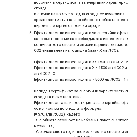
посочени в сертификата за енергийни характеристики
сграда.
В случай на повече от една сграда се изчислява
средноаритметичната стойност от общата спестена
първична енергия от всички сгради
6.
Ефективност на инвестицията за енергийна ефективн
като съотношение на необходимата инвестиция в лев
количеството спестени емисии парникови газове в т
CO2 еквивалент на годишна база - X лв./tCO2
Ефективност на инвестицията Х≤ 1500 лв./tCO2 - 5 т.
Ефективност на инвестицията Х > 1500 лв./tCO2 и Х≤ 5
лв./tCO2 - 3 т.
Ефективност на инвестицията > 5000 лв./tCO2 - 1 т.
Валиден сертификат за енергийни характеристики на
сградата в експлоатация
Ефективността на инвестицията за енергийна ефекти
се изчислява по следната формула:
I= S/C, (лв./tСО2), където
- S e общата стойност на избрания пакет енергоспест
мерки, лв.;
- С е очакваното годишно количество спестени емиси