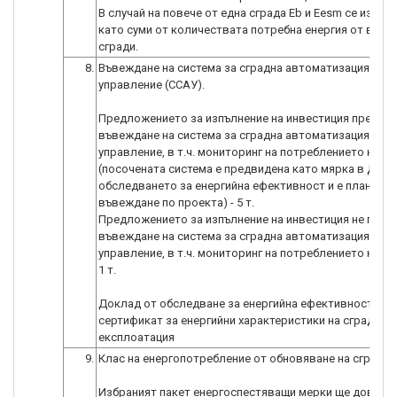
В случай на повече от една сграда Eb и Eesm се изчис
като суми от количествата потребна енергия от всич
сгради.
8.
Въвеждане на система за сградна автоматизация и
управление (ССАУ).
Предложението за изпълнение на инвестиция предви
въвеждане на система за сградна автоматизация и
управление, в т.ч. мониторинг на потреблението на ен
(посочената система е предвидена като мярка в Докл
обследването за енергийна ефективност и е планиран
въвеждане по проекта) - 5 т.
Предложението за изпълнение на инвестиция не пре
въвеждане на система за сградна автоматизация и
управление, в т.ч. мониторинг на потреблението на ене
1 т.
Доклад от обследване за енергийна ефективност и в
сертификат за енергийни характеристики на сградата 
експлоатация
9.
Клас на енергопотребление от обновяване на сградат
Избраният пакет енергоспестяващи мерки ще доведе 