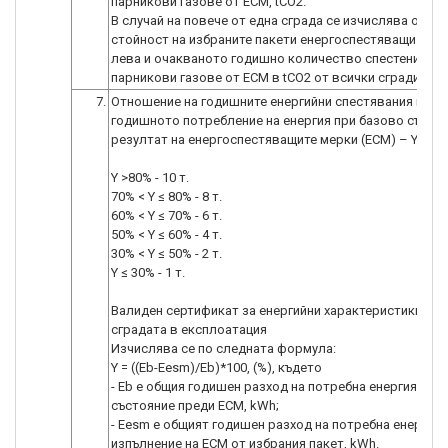
парникови газове от ЕСМ, tCO2.
В случай на повече от една сграда се изчислява обща
стойност на избраните пакети енергоспестяващи мерк
лева и очакваното годишно количество спестени еми
парникови газове от ЕСМ в tCO2 от всички сгради
7.
Отношение на годишните енергийни спестявания към
годишното потребление на енергия при базово състо
резултат на енергоспестяващите мерки (ЕСМ) – Y, %
Y >80% - 10 т.
70% < Y ≤ 80% - 8 т.
60% < Y ≤ 70% - 6 т.
50% < Y ≤ 60% - 4 т.
30% < Y ≤ 50% - 2 т.
Y ≤ 30% - 1 т.
Валиден сертификат за енергийни характеристики на
сградата в експлоатация
Изчислява се по следната формула:
Y = ((Eb-Eesm)/Eb)*100, (%), където
- Eb e общия годишен разход на потребна енергия при
състояние преди ЕСМ, kWh;
- Eesm e общият годишен разход на потребна енергия 
изпълнение на ЕСМ от избрания пакет, kWh.