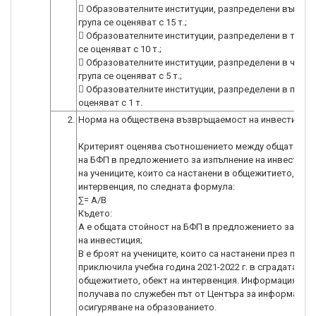
 Образователните институции, разпределени във вт
група се оценяват с 15 т.;
 Образователните институции, разпределени в трета
се оценяват с 10 т.;
 Образователните институции, разпределени в четвъ
група се оценяват с 5 т.;
 Образователните институции, разпределени в пета г
оценяват с 1 т.
2.
Норма на обществена възвръщаемост на инвестицият
Критерият оценява съотношението между общата ст
на БФП в предложението за изпълнение на инвестиция
на учениците, които са настанени в общежитието, обек
интервенция, по следната формула:
∑= A/B
Където:
А е общата стойност на БФП в предложението за изп
на инвестиция;
В е броят на учениците, които са настанени през посл
приключила учебна година 2021-2022 г. в сградата на
общежитието, обект на интервенция. Информацията с
получава по служебен път от Центъра за информацио
осигуряване на образованието.