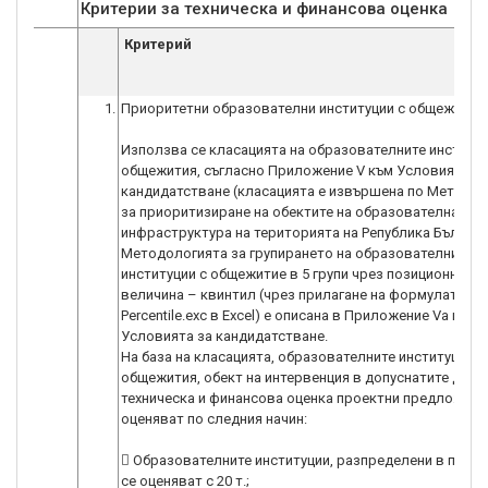
Критерии за техническа и финансова оценка
Критерий
1.
Приоритетни образователни институции с общежитие
Използва се класацията на образователните институц
общежития, съгласно Приложение V към Условията за
кандидатстване (класацията е извършена по Методо
за приоритизиране на обектите на образователната
инфраструктура на територията на Република Българи
Методологията за групирането на образователните
институции с общежитие в 5 групи чрез позиционна ср
величина – квинтил (чрез прилагане на формулата
Percentile.exc в Excel) е описана в Приложение Vа към
Условията за кандидатстване.
На база на класацията, образователните институции с
общежития, обект на интервенция в допуснатите до
техническа и финансова оценка проектни предложения
оценяват по следния начин:
 Образователните институции, разпределени в първа
се оценяват с 20 т.;