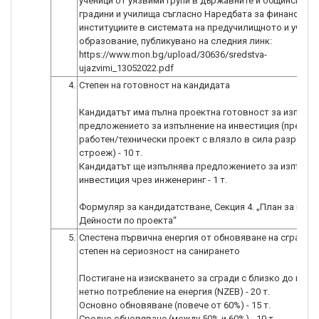
ученици от уязвими групи в държавните и общински де
градини и училища съгласно Наредбата за финансиран
институциите в системата на предучилищното и учил
образование, публикувано на следния линк:
https://www.mon.bg/upload/30636/sredstva-
ujazvimi_13052022.pdf
4.
Степен на готовност на кандидата
Кандидатът има пълна проектна готовност за изпълне
предложението за изпълнение на инвестиция (предст
работен/технически проект с влязло в сила разрешен
строеж) - 10 т.
Кандидатът ще изпълнява предложението за изпълнен
инвестиция чрез инженеринг - 1 т.
Формуляр за кандидатстване, Секция 4. „План за изпъ
Дейности по проекта“
5.
Спестена първична енергия от обновяване на сградат
степен на сериозност на санирането
Постигане на изискването за сгради с близко до нуле
нетно потребление на енергия (NZEB) - 20 т.
Основно обновяване (повече от 60%) - 15 т.
Средно обновяване (между 50% и 60%) - 10 т.