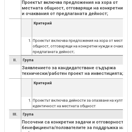
Проектът включва предложения на хора от
местната общност, отговарящи на конкретни ну
и очаквания от предлаганата дейност;
Критерий
1.
Проектът включва предложения на хора от местната
общност, отговарящи на конкретни нужди и очаквания
предлаганата дейност;
II.
Група
Заявлението за кандидатстване съдържа
технически/работен проект на инвестицията;
Критерий
1.
Проектът включва дейности за опазване на културна
идентичност на местната общност
III.
Група
Посочени са конкретни задачи и отговорности н
бенефициента/ползвателите за поддръжка на