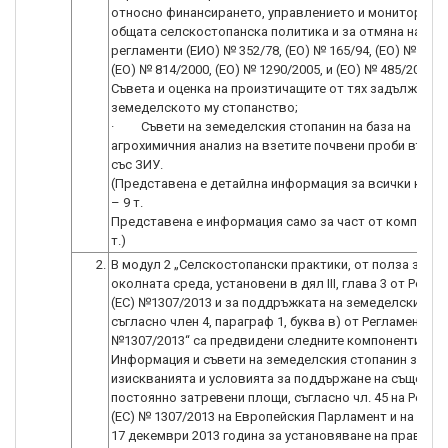
относно финансирането, управлението и мониторинга
общата селскостопанска политика и за отмяна на
регламенти (ЕИО) № 352/78, (EО) № 165/94, (EО) № 2799
(EО) № 814/2000, (EО) № 1290/2005, и (EО) № 485/2008 н
Съвета и оценка на произтичащите от тях задължения
земеделското му стопанство;
· Съвети на земеделския стопанин на база на
агрохимичния анализ на взетите почвени проби във в
със ЗИУ.
(Представена е детайлна информация за всички комп
– 9 т.
Представена е информация само за част от компонент
т.)
2.
В модул 2 „Селскостопански практики, от полза за кл
околната среда, установени в дял ІІІ, глава 3 от Регла
(ЕС) №1307/2013 и за поддръжката на земеделските 
съгласно член 4, параграф 1, буква в) от Регламент (ЕС
№1307/2013“ са предвидени следните компоненти: 
Информация и съвети на земеделския стопанин за
изискванията и условията за поддържане на съществ
постоянно затревени площи, съгласно чл. 45 на Регла
(ЕС) № 1307/2013 на Европейския Парламент и на Съве
17 декември 2013 година за установяване на правила 