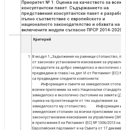
Приоритет № 1: Оценка на качеството за всеки в
консултантски пакет. Съдържанието на
представения консултантски пакет е разработен
пълно съответствие с европейското и
националното законодателство и обхвата на
включените модули съгласно ПРСР 2014-2020 г.
Критерий
1.
В модул 1 „Задължения на равнище стопанство, прои
от законово установените изисквания за управление 
стандартите за добро земеделско и екологично състо
предвидени в глава І на дял VІ от Регламент (ЕС) № 13
са предвидени следните компоненти:
· Информация и съвети на земеделския стопанин з
всички приложими за него Национални стандарти за 
земеделско и екологично състояние на земята (ДЗЕС)
оценка на произтичащите от тях задължения за
земеделското му стопанство; · Информация и съве
земеделския стопанин за всички приложими за него
законоустановени изисквания за управление (ЗИУ) и
в приложение II на Регламент (ЕС) № 1306/2013 на
Европейския парламент и на Съвета от 17 декември 20