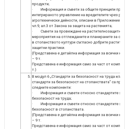
продукти;
· Информация и съвети за общите принципи при
интегрираното управление на вредителите чрез разл
агротехнически дейности, описани в Приложение № 1 
чл.9, ал.3 от Закона за защита на растенията;
· Съвети за провеждане на растителнозащитни
мероприятия на отглежданите и планираните за отгл
в стопанството култури съгласно добрите растително
защитни практики.
(Представена е детайлна информация за всички комп
– 9 т.
Представена е информация само за част от компонент
т.)
5.
В модул 6 „Стандарти за безопасност на труда и/или
стандарти за безопасност на стопанствата“ са предв
следните компоненти:
· Информация и съвети относно стандартите за
безопасност на труда;
· Информация и съвети относно стандартите за
безопасност в стопанствата.
(Представена е детайлна информация за всички комп
– 9 т.
Представена е информация само за част от компонент