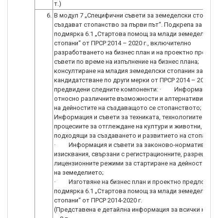
т.)
6.
В модул 7 „Специфични съвети за земеделски стопани
създават стопанство за първи път“. Подкрепа за учас
подмярка 6.1 „Стартова помощ за млади земеделски
стопани“ от ПРСР 2014 – 2020 г., включително
разработването на бизнес план и на проектно предло
съвети по време на изпълнение на бизнес плана;
консултиране на младия земеделски стопанин за
кандидатстване по други мерки от ПРСР 2014 – 2020 г.
предвидени следните компоненти: · Информация и
относно различните възможности и алтернативи за р
на дейностите на създаващото се стопанството; ·
Информация и съвети за техниката, технологиите и
процесиите за отглеждане на култури и животни, коит
подходящи за създаването и развитието на стопанст
· Информация и съвети за законово-нормативните
изисквания, свързани с регистрационните, разрешите
лицензионните режими за стартиране на дейност в об
на земеделието;
· Изготвяне на бизнес план и проектно предложен
подмярка 6.1 „Стартова помощ за млади земеделски
стопани“ от ПРСР 2014-2020 г.
(Представена е детайлна информация за всички комп