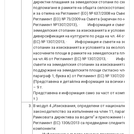
директни плащания за земеделски стопани по схеми з
подпомагане в рамките на общата селскостопанска п
и за отмяна на Регламент (ЕО) № 637/2008 на Съвета и
Регламент (ЕО) № 73/2009 на Съвета (наричан по-ната
Регламент №1307/2013); · Информация и съвети на
земеделския стопанин за изискванията и условията з
диверсификация на културите по реда на чл. 44 от Ре
(ЕС) № 1307/2013; · Информация и съвети на земед
стопанин за изискванията и условията за екологично
насочените площи в рамките на земеделската площ, п
на чл.46 от Регламент (ЕС) № 1307/2013; · Информа
съвети на земеделския стопанин за изискванията за
поддържане на земеделските площи съгласно член 4,
параграф 1, буква в) от Регламент (ЕС) № 1307/2013 г.
(Представена е детайлна информация за всички комп
– 9 т.
Представена е информация само за част от компонент
т.)
3.
В модул 4 „Изисквания, определени от националното
законодателство за изпълнение на член 11, параграф 
Рамковата директива за водите“ и приложение I от
Регламент (ЕС) 1306/2013 са предвидени следните
компоненти: