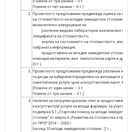
(Повече от три начина – 3 т.
Повече от пет начина – 6 т.)
2.
Проектното предложение предвижда оценка на съст
на стопанството на младия земеделски стопанин,
включително извършване на:
· различни видове лабораторни анализи въз основ
спецификата на стопанството;
· анализ на състоянието на стопанството, въз осн
събраната информация;
· предоставяне на младия земеделски стопанин н
помощни материали, вкл. технологични карти и др.
(5 т.)
3.
Проектното предложение предвижда различни начин
подходи за набиране/определяне на желаещите да по
съветнически услуги чрез консултантския пакет А2Б.
(Повече от един начин – 3 т.
Повече от три начина – 3 т.)
4.
Наличие на натрупан/доказан опит в предоставяне на
консултантски услуги на млади фермери, за участие п
подмярка 6.1 „Стартова помощ за млади земеделски
стопани“ от мярка 6 „Развитие на стопанства и предп
от ПРСР 2014 – 2020 г.
(за над 10 млади земеделски стопани - 2 т.;