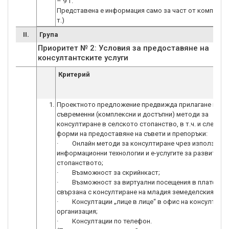
– 9 т.
Представена е информация само за част от компонент
т.)
II.
Група
Приоритет № 2: Условия за предоставяне на
консултантските услуги
Критерий
1.
Проектното предложение предвижда прилагане на
съвременни (комплексни и достъпни) методи за
консултиране в селското стопанство, в т.ч. и следнит
форми на предоставяне на съвети и препоръки:
· Онлайн методи за консултиране чрез използване
информационни технологии и е-услугите за развитие н
стопанството;
· Възможност за скрийнкаст;
· Възможност за виртуални посещения в платформ
свързана с консултиране на младия земеделския стоп
· Консултации „лице в лице“ в офис на консултант
организация;
· Консултации по телефон.