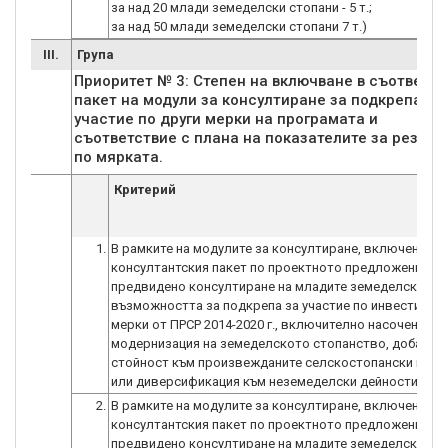
за над 20 млади земеделски стопани - 5 т.;
за над 50 млади земеделски стопани 7 т.)
III.
Група
Приоритет № 3: Степен на включване в съответн
пакет на модули за консултиране за подкрепа за
участие по други мерки на програмата и
съответствие с плана на показателите за резулт
по мярката.
Критерий
1.
В рамките на модулите за консултиране, включени в
консултантския пакет по проектното предложение, е
предвидено консултиране на младите земеделски сто
възможността за подкрепа за участие по инвестицио
мерки от ПРСР 2014-2020 г., включително насочени къ
модернизация на земеделското стопанство, добавяне
стойност към произвежданите селскостопански проду
или диверсификация към неземеделски дейности (6 т.)
2.
В рамките на модулите за консултиране, включени в
консултантския пакет по проектното предложение, е
предвидено консултиране на младите земеделски сто