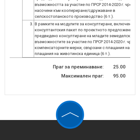
възможността за участие по ПРСР 2014-2020 г. чрез ме
насочени към коопериране/сдружаване в
селскостопанското производство (6 т.).
3.
В рамките на модулите за консултиране, включени в
консултантския пакет по проектното предложение, е
предвидено консултиране на младите земеделски сто
възможностите за участие по ПРСР 2014-2020 г. чрез
компенсаторните мерки, свързани с плащания на площ
плащания на животинска единица (6 т.).
Праг за преминаване:
25.00
Максимален праг:
95.00