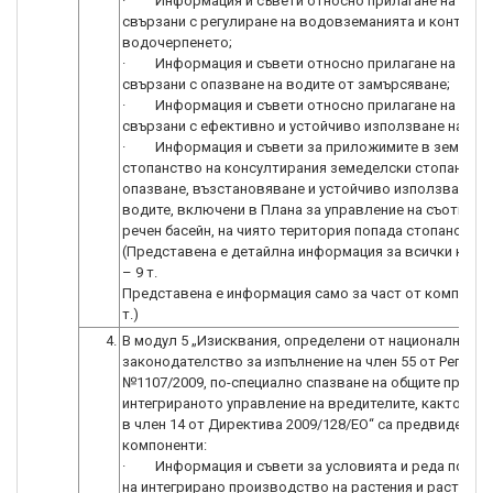
· Информация и съвети относно прилагане на мерк
свързани с регулиране на водовземанията и контрол 
водочерпенето;
· Информация и съвети относно прилагане на мерк
свързани с опазване на водите от замърсяване;
· Информация и съвети относно прилагане на мерк
свързани с ефективно и устойчиво използване на вод
· Информация и съвети за приложимите в земедел
стопанство на консултирания земеделски стопанин м
опазване, възстановяване и устойчиво използване на
водите, включени в Плана за управление на съответн
речен басейн, на чиято територия попада стопанствот
(Представена е детайлна информация за всички комп
– 9 т.
Представена е информация само за част от компонент
т.)
4.
В модул 5 „Изисквания, определени от националното
законодателство за изпълнение на член 55 от Реглам
№1107/2009, по-специално спазване на общите принци
интегрираното управление на вредителите, както е п
в член 14 от Директива 2009/128/ЕО“ са предвидени с
компоненти:
· Информация и съвети за условията и реда по при
на интегрирано производство на растения и растител