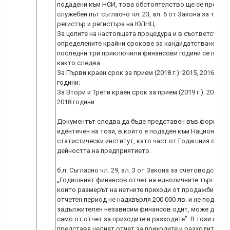
подадени към НСИ, това обстоятелство ще се провер
служебен път съгласно чл. 23, ал. 6 от Закона за търг
регистър и регистъра на ЮЛНЦ.
За целите на настоящата процедура и в съответствие 
определените крайни срокове за кандидатстване за
последни три приключили финансови години се прием
както следва:
За Първи краен срок за прием (2018 г.): 2015, 2016 и 20
години;
За Втори и Трети краен срок за прием (2019 г.): 2016, 2
2018 години
Документът следва да бъде представен във формат
идентичен на този, в който е подаден към Национални
статистически институт, като част от Годишния отчет
дейността на предприятието.
б.л. Съгласно чл. 29, ал. 3 от Закона за счетоводствот
„Годишният финансов отчет на едноличните търговци,
които размерът на нетните приходи от продажби за т
отчетен период не надхвърля 200 000 лв. и не подлежи
задължителен независим финансов одит, може да се 
само от отчет за приходите и разходите”. В този случа
представя целият отчет за приходите и разходите къ