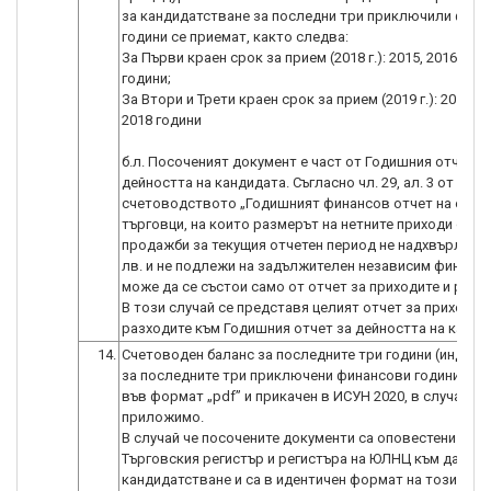
за кандидатстване за последни три приключили фин
години се приемат, както следва:
За Първи краен срок за прием (2018 г.): 2015, 2016 и 20
години;
За Втори и Трети краен срок за прием (2019 г.): 2016, 2
2018 години
б.л. Посоченият документ е част от Годишния отчет з
дейността на кандидата. Съгласно чл. 29, ал. 3 от Зако
счетоводството „Годишният финансов отчет на едно
търговци, на които размерът на нетните приходи от
продажби за текущия отчетен период не надхвърля 20
лв. и не подлежи на задължителен независим финансо
може да се състои само от отчет за приходите и разхо
В този случай се представя целият отчет за приходит
разходите към Годишния отчет за дейността на канди
14.
Счетоводен баланс за последните три години (индиви
за последните три приключени финансови години - ск
във формат „pdf” и прикачен в ИСУН 2020, в случай че
приложимо.
В случай че посочените документи са оповестени в
Търговския регистър и регистъра на ЮЛНЦ към датата
кандидатстване и са в идентичен формат на този, в к