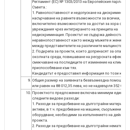
Регламент (ЕС) № 1303/2013 на Европейския парламент
Съвета.:
1. Равнопоставеност и недопускане на дискриминация
насърчаване на равните възможности за всички,
включително възможностите за достъп за хора с
увреждания чрез интегрирането на принципа на
недискриминация. Проектът не съдържа дейности во
неравнопоставеност както между мъжете и жените, т
между представителите на различните малцинствени 
2. Подкрепа за проекти, които допринасят за опазван
околната среда, повишаване на ресурсната ефективн
смекчаване на последиците от изменение на климата 
приспособяване към тях.
Кандидатът е предоставил информация по този крите
9.
Общия размер на заявената безвъзмездна помощ е по
или равен на 88 012,35 лева, но не надхвърля 352 049,
10.
Проектното предложение включва минимум един от
следните видове разходи:
1. Разходи за придобиване на дълготрайни материалн
активи, в т.ч. придобиване на машини, съоръжения и
оборудване, необходими за изпълнението на дейности
проекта.
2. Разходи за придобиване на дълготрайни нематериа