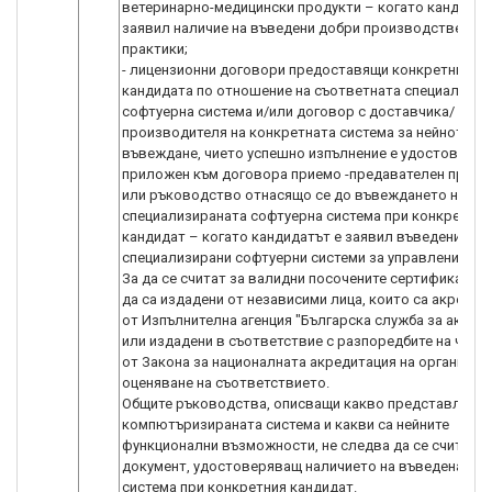
ветеринарно-медицински продукти – когато кандидат
заявил наличие на въведени добри производствени
практики;
- лицензионни договори предоставящи конкретни пра
кандидата по отношение на съответната специализир
софтуерна система и/или договор с доставчика/
производителя на конкретната система за нейното
въвеждане, чието успешно изпълнение е удостоверен
приложен към договора приемо -предавателен прото
или ръководство отнасящо се до въвеждането на
специализираната софтуерна система при конкретния
кандидат – когато кандидатът е заявил въведени
специализирани софтуерни системи за управление.
За да се считат за валидни посочените сертификати 
да са издадени от независими лица, които са акредит
от Изпълнителна агенция "Българска служба за акред
или издадени в съответствие с разпоредбите на чл. 5а,
от Закона за националната акредитация на органи за
оценяване на съответствието.
Общите ръководства, описващи какво представлява
компютъризираната система и какви са нейните
функционални възможности, не следва да се считат з
документ, удостоверяващ наличието на въведена так
система при конкретния кандидат.