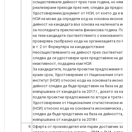
осъществявали дейност през тази година, но нямат
реализирани приходи през нея, следва да предоставя
Удостоверение/документ от НСИ, от което да е видно
НСИ не може да определи код на основна икономичес
дейност на кандидата въз основа на наличната инфо
за последната приключила финансова година. По от
на тези кандидати съответствието с изискването се
проверява съобразно кода на организацията по КИД,
в т. 2 от Формуляра за кандидатстване
Неосъществяването на дейност през съответната го
следва да се удостовери чрез представяне на деклар
неактивност, подадена към НСИ.
За кандидатите, подали проектни предложения по пъ
краен срок, Удостоверение от Националния статисти
институт (НСИ) относно кода на основната икономич
дейност следва да бъде представен на база на дейнос
извършвана от кандидата за 2017 г., докато за кандид
подали проектни предложения по втори и трети краен
Удостоверение от Националния статистически инстит
(НСИ) относно кода на основната икономическа дейн
следва да бъде представен на база на дейността,
извършвана от кандидата за 2018 г.
9.
Оферта от производител или първи доставчик за вся