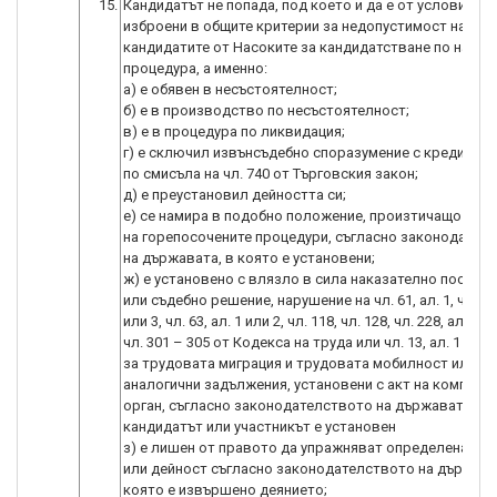
15.
Кандидатът не попада, под което и да е от условията,
изброени в общите критерии за недопустимост на
кандидатите от Насоките за кандидатстване по наст
процедура, а именно:
a) е обявен в несъстоятелност;
б) е в производство по несъстоятелност;
в) е в процедура по ликвидация;
г) е сключил извънсъдебно споразумение с кредитори
по смисъла на чл. 740 от Търговския закон;
д) е преустановил дейността си;
е) се намира в подобно положение, произтичащо от с
на горепосочените процедури, съгласно законодател
на държавата, в която е установени;
ж) е установено с влязло в сила наказателно постан
или съдебно решение, нарушение на чл. 61, ал. 1, чл. 62,
или 3, чл. 63, ал. 1 или 2, чл. 118, чл. 128, чл. 228, ал. 3, ч
чл. 301 – 305 от Кодекса на труда или чл. 13, ал. 1 от 
за трудовата миграция и трудовата мобилност или
аналогични задължения, установени с акт на компете
орган, съгласно законодателството на държавата, в 
кандидатът или участникът е установен
з) е лишен от правото да упражняват определена пр
или дейност съгласно законодателството на държава
която е извършено деянието;