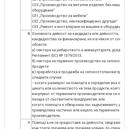
С25 „Производство на метални изделия, без машини и
оборудване“
С31 „Производство на мебели“
С32 „Производство, некласифицирано другаде“
С33 „Ремонт и инсталиране на машини и оборудване“.
8.
Основната дейност на кандидата или дейността, за к
кандидатства за финансиране, не е в някоя от следни
области:
а) сектора на рибарството и аквакултурите, уредени 
Регламент (ЕС) № 1379/2013;
б) сектора на първично производство на селскостоп
продукти
в) преработка и продажба на селскостопански продук
следните случаи:
− когато размерът на помощта е определен въз основ
цената или количеството на тези продукти, които се
изкупуват от първичните производители или се предл
пазара от съответните предприятия; или
когато помощта е обвързана със задължението да бъ
прехвърлена частично или изцяло на първичните
производители;
9.
Помощта не се предоставя за дейности, свързани с и
към трети държави или държави членки, по-специалн