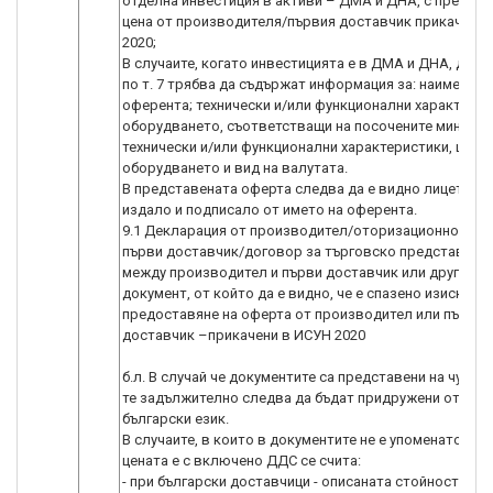
отделна инвестиция в активи – ДМА и ДНА, с предло
цена от производителя/първия доставчик прикачени 
2020;
В случаите, когато инвестицията е в ДМА и ДНА, доку
по т. 7 трябва да съдържат информация за: наименова
оферента; технически и/или функционални характерис
оборудването, съответстващи на посочените минима
технически и/или функционални характеристики, цена 
оборудването и вид на валутата.
В представената оферта следва да е видно лицето, к
издало и подписало от името на оферента.
9.1 Декларация от производител/оторизационно пис
първи доставчик/договор за търговско представите
между производител и първи доставчик или друг отн
документ, от който да е видно, че е спазено изискван
предоставяне на оферта от производител или първи
доставчик –прикачени в ИСУН 2020
б.л. В случай че документите са представени на чужд е
те задължително следва да бъдат придружени от пре
български език.
В случаите, в които в документите не е упоменато дал
цената е с включено ДДС се счита:
- при български доставчици - описаната стойност в о