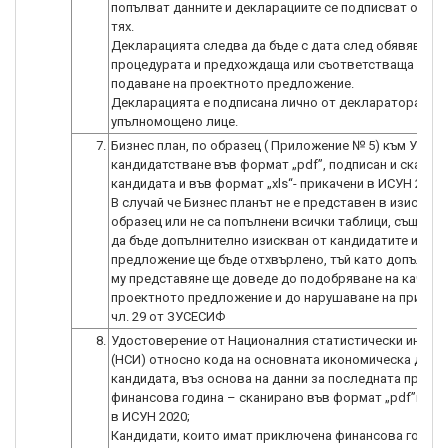
попълват данните и декларациите се подписват от вс
тях.
Декларацията следва да бъде с дата след обявяване 
процедурата и предхождаща или съответстваща на да
подаване на проектното предложение.
Декларацията е подписана лично от декларатора, а н
упълномощено лице.
7.
Бизнес план, по образец ( Приложение № 5) към Услов
кандидатстване във формат „pdf”, подписан и сканир
кандидата и във формат „xls“- прикачени в ИСУН 2020;
В случай че Бизнес планът не е представен в изискуе
образец или не са попълнени всички таблици, същият 
да бъде допълнително изискван от кандидатите и про
предложение ще бъде отхвърлено, тъй като допълнит
му представяне ще доведе до подобряване на качест
проектното предложение и до нарушаване на принцип
чл. 29 от ЗУСЕСИФ
8.
Удостоверение от Националния статистически инстит
(НСИ) относно кода на основната икономическа дейн
кандидата, въз основа на данни за последната прикл
финансова година – сканирано във формат „pdf”и пр
в ИСУН 2020;
Кандидати, които имат приключена финансова година