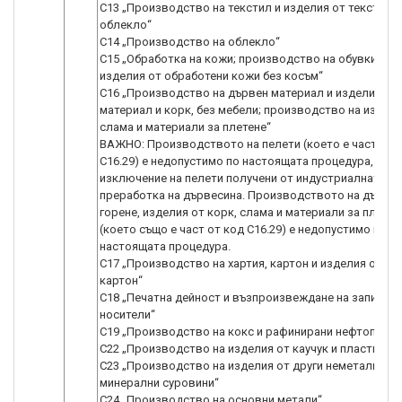
С13 „Производство на текстил и изделия от текстил, 
облекло“
С14 „Производство на облекло“
С15 „Обработка на кожи; производство на обувки и др
изделия от обработени кожи без косъм“
С16 „Производство на дървен материал и изделия от
материал и корк, без мебели; производство на издели
слама и материали за плетене“
ВАЖНО: Производството на пелети (което е част от 
С16.29) е недопустимо по настоящата процедура, с
изключение на пелети получени от индустриалната
преработка на дървесина. Производството на дърва 
горене, изделия от корк, слама и материали за плетен
(което също е част от код С16.29) е недопустимо по
настоящата процедура.
С17 „Производство на хартия, картон и изделия от хар
картон“
С18 „Печатна дейност и възпроизвеждане на записани
носители“
С19 „Производство на кокс и рафинирани нефтопроду
С22 „Производство на изделия от каучук и пластмаси
С23 „Производство на изделия от други неметални
минерални суровини“
С24 „Производство на основни метали“