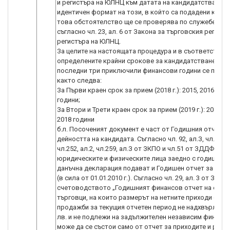
и регистъра на ЮЛНЦ към датата на кандидатстване и 
идентичен формат на този, в който са подадени към Н
това обстоятелство ще се проверява по служебен пъ
съгласно чл. 23, ал. 6 от Закона за търговския регистъ
регистъра на ЮЛНЦ.
За целите на настоящата процедура и в съответствие 
определените крайни срокове за кандидатстване за
последни три приключили финансови години се прием
както следва:
За Първи краен срок за прием (2018 г.): 2015, 2016 и 20
години;
За Втори и Трети краен срок за прием (2019 г.): 2016, 2
2018 години
б.л. Посоченият документ е част от Годишния отчет з
дейността на кандидата. Съгласно чл. 92, ал.З, чл.219, 
чл.252, ал.2, чл.259, ал.З от ЗКПО и чл.51 от ЗДДФЛ,
юридическите и физическите лица заедно с годишнат
данъчна декларация подават и Годишен отчет за дей
(в сила от 01.01.2010 г.). Съгласно чл. 29, ал. 3 от Закон
счетоводството „Годишният финансов отчет на едно
търговци, на които размерът на нетните приходи от
продажби за текущия отчетен период не надхвърля 20
лв. и не подлежи на задължителен независим финансо
може да се състои само от отчет за приходите и разхо