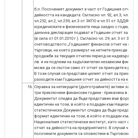
б.л. Посоченият документ е част от Годишния отчет з
дейността на кандидата. Съгласно чл. 92, ал.З, чл.219, 
чл.252, ал.2, чл.259, ал.З от ЗКПО и чл.51 от ЗДДФЛ,
юридическите и физическите лица заедно с годишнат
данъчна декларация подават и Годишен отчет за дей
(в сила от 01.01.2010 г.). Съгласно чл. 29, ал. 3 от Закон
счетоводството „Годишният финансов отчет на едно
търговци, на които размерът на нетните приходи от
продажби за текущия отчетен период не надхвърля 20
лв. и не подлежи на задължителен независим финансо
може да се състои само от отчет за приходите и разхо
В този случай се представя целият отчет за приходит
разходите към Годишния отчет за дейността на кандид
16.
Справка за нетекущите (дълготрайните) активи за по
три приключени финансови години - прикачена в ИСУН
Документът следва да бъде представен във формат
идентичен на този, в който е подаден към Национални
статистически Документът следва да бъде представе
формат идентичен на този, в който е подаден към
Националния статистически институт, като част от Г
отчет за дейността на предприятието. В случай че
посочените документи са оповестени в Търговския ре