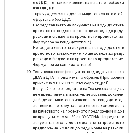
е с ДДС, т.е. при изчисление на цената е необходимо д
извади ДДС.
- при чуждестранни доставчици - описаната стойност 
офертата е без ДДС.
Непредставянето на документа не води до отхвърлян
проектното предложение, но ще доведе до редуциран
разходи в бюджета на проектното предложение (т. 5 
Формуляра за кандидатстване)
Непредставянето на документа не води до отхвърлян
проектното предложение, но ще доведе до редуциран
разходи в бюджета на проектното предложение (т. 5 
Формуляра за кандидатстване)
10.
Техническа спецификация на предвидените за закупув
ДМА и ДНА – попълнена по образец (Приложение № 6)
прикачена в ИСУН 2020 във формат „pdf”.
В случай, че не е представена Техническа спецификаци
не е представена в изискуемия образец, документът 
да бъде допълнително изискван от кандидатите, тъй к
допълнителното му представяне ще доведе до подоб
на качеството на проектното предложение и до нару
на принципите по чл. 29 от ЗУСЕСИФ. Непредставянето
документа не води до отхвърляне на проектното
предложение, но води до редуциране на разходи в б