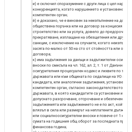
и) е сключил споразумение с други лица с цел наруша
конкуренцията, когато нарушението е установено с ак
компетентен орган;
й) е доказано, че е виновен за неизпълнение на догов
обществена поръчка или на договор за концесия за
строителство или за услуга, довело до предсрочното
прекратяване, изплащане на обезщетения или други п
санкции, с изключение на случаите, когато неизпълне
засяга по-малко от 50 на сто от стойността или обема
договора;
к) има задължения за данъци и задължителни осигури
вноски по смисъла на чл. 162, ал. 2, т. 1 от Данъчно-
осигурителния процесуален кодекс и лихвите по тях, 
държавата или към общината по седалище на УО и на
кандидата, или аналогични задължения, установени с 
компетентен орган, съгласно законодателството на
държавата, в която кандидатите са установени и не е
допуснато разсрочване, отсрочване и обезпечение на
задълженията или задължението не е по акт, който не
влязъл в сила или размерът на неплатените дължими 
или социалноосигурителни вноски е повече от 1 на ст
сумата на годишния общ оборот за последната прик
финансова година;