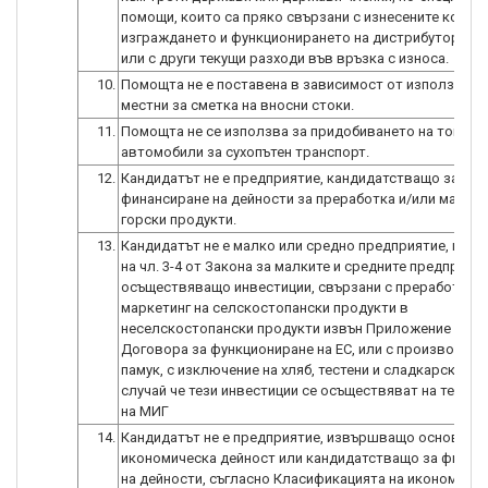
помощи, които са пряко свързани с изнесените количе
изграждането и функционирането на дистрибуторска
или с други текущи разходи във връзка с износа.
10.
Помощта не е поставена в зависимост от използване
местни за сметка на вносни стоки.
11.
Помощта не се използва за придобиването на товарн
автомобили за сухопътен транспорт.
12.
Кандидатът не е предприятие, кандидатстващо за
финансиране на дейности за преработка и/или маркет
горски продукти.
13.
Кандидатът не е малко или средно предприятие, по с
на чл. 3-4 от Закона за малките и средните предприяти
осъществяващо инвестиции, свързани с преработка и
маркетинг на селскостопански продукти в
неселскостопански продукти извън Приложение № I о
Договора за функциониране на ЕС, или с производств
памук, с изключение на хляб, тестени и сладкарски из
случай че тези инвестиции се осъществяват на терит
на МИГ
14.
Кандидатът не е предприятие, извършващо основната
икономическа дейност или кандидатстващо за финан
на дейности, съгласно Класификацията на икономиче