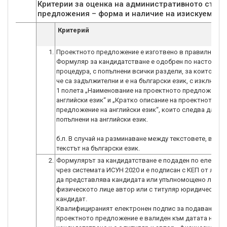
Критерии за оценка на административното съотв
предложения – форма и наличие на изискуеми д
Критерий
1.
Проектното предложение е изготвено в правилния
Формуляр за кандидатстване е одобрен по настояща
процедура, с попълнени всички раздели, за които е ук
че са задължителни и е на български език, с изключени
1 полета „Наименование на проектното предложение 
английски език“ и „Кратко описание на проектното
предложение на английски език“, които следва да са
попълнени на английски език.
б.л. В случай на разминаване между текстовете, воде
текстът на български език.
2.
Формулярът за кандидатстване е подаден по електро
чрез системата ИСУН 2020 и е подписан с КЕП от лице
да представлява кандидата или упълномощено лице с
физическото лице автор или с титуляр юридическото
кандидат.
Квалифицираният електронен подпис за подаване на
проектното предложение е валиден към датата на