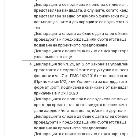
Декларацията се подписва и попълва от лице с право
представлява кандидата. В случаите, когато кандидат
представлява заедно от няколко физически лица, се
попълват данните и декларациите се подписват от вс
тях
Декларацията следва да бъде с дата след обявяване 
процедурата и предхождаща или съответстваща на да
подаване на проектното предложение.
Декларацията е подписана лично от декларатора, а н
4.
Декларация по чл. 25, ал. 2 от Закона за управление н
средствата от европейските структурни и инвестици
фондове и чл. 7 от ПМС 162/2016 г – попълнена по об
(Приложение №2) към Условията за кандидатстване -
формат „pdf”, подписана и сканирана от кандидата и
прикачена в ИСУН 2020
Декларацията се попълва и се подписва от всички лиц
право да представляват кандидата (независимо от т
дали заедно и/или поотделно, и/или по друг начин).
Декларацията следва да бъде с дата след обявяване 
процедурата и предхождаща или съответстваща на да
подаване на проектното предложение.
Декларацията е подписана лично от декларатора, а н