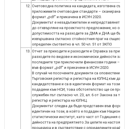
12.
Счетоводна политика на кандидата, изготвена съглас
приложимите счетоводни стандарти – сканирана във
формат „pdf” и прикачена в ИСУН 2020.
Документът е незадължителен и непредставянето му 
до отхвърляне на проектното предложение, но оценк
допустимостта на разходите за ДМА и ДНА ще бъде
извършвана съгласно стойностния праг на съществен
определен съответно в чл. 50 чл. 51 от ЗКПО
13.
Отчет за приходите и разходите и Справка за приходи
разходите по видове и икономически дейности за
последните три приключили финансови години – ска
във формат „pdf” и прикачени в ИСУН 2020.
В случай че посочените документи са оповестени в
Търговския регистър и регистъра на ЮЛНЦ към датата
кандидатстване и са в идентичен формат на този, в к
подадени към НСИ, това обстоятелство ще се провер
служебен път съгласно чл. 23, ал. 6 от Закона за търг
регистър и регистъра на ЮЛНЦ.
Документът следва да бъде представен във формат
идентичен на този, в който е подаден към Национални
статистически институт, като част от Годишния отчет
дейността на предприятието.За целите на настоящата
процедура и в съответствие с определените крайни 