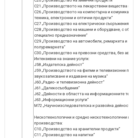
С20 „Производство на химични продукти“
C21 „Производството на лекарствени вещества и про
C26 „Производството на компютърна и комуникацион
техника, електронни и оптични продукти“
С27 „Производство на електрически съоръжения“
С28 „Производство на машини и оборудване, с общо и
специално предназначение“
С29 „Производство на автомобили, ремаркета и
полуремаркета“
С30 „Производство на превозни средства, без автом
Интензивни на знание услуги:
J58 „Издателска дейност“
J59 „Производството на филми и телевизионни преда
звукозаписване и издаване на музика“
J60 „Радио- и телевизионна дейност“
J61 „Далекосъобщения“
J62 „Дейности в областта на информационните технол
J63 „Информационни услуги“
М72 „Научноизследователска и развойна дейност“
Нискотехнологични и средно нискотехнологични про
производства:
С10 „Производство на хранителни продукти“
С11 „Производство на напитки“