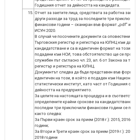
Годишния отчет за дейността на кандидата.
15.
Отчет за заетите лица, средствата за работна заплат
други разходи за труд за последните три приключени
финансови години – сканиран във формат „pdf” и при
ИСУН 2020.
В случай че посочените документи са оповестени в
Търговския регистър и регистъра на ЮЛНЦ към датата
кандидатстване и са в идентичен формат на този, в к
подадени към НСИ, това обстоятелство ще се провер
служебен път съгласно чл. 23, ал. 6 от Закона за търг
регистър и регистъра на ЮЛНЦ.
Документът следва да бъде представен във формат
идентичен на този, в който е подаден към Национални
статистически институт, като част от Годишния отчет
дейността на предприятието.
За целите на настоящата процедура и в съответствие 
определените крайни срокове за кандидатстване за
последни три приключили финансови години се прием
както следва:
За Първи краен срок за прием (2018 г.): 2015, 2016 и 20
години;
За Втори и Трети краен срок за прием (2019 г.): 2016, 2
2018 години