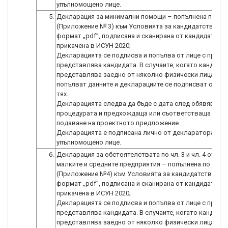
5.
Декларация за минимални помощи – попълнена по об
(Приложение № 3) към Условията за кандидатстване 
формат „pdf”, подписана и сканирана от кандидата и
прикачена в ИСУН 2020;
Декларацията се подписва и попълва от лице с право
представлява кандидата. В случаите, когато кандидат
представлява заедно от няколко физически лица, се
попълват данните и декларациите се подписват от вс
тях.
Декларацията следва да бъде с дата след обявяване 
процедурата и предхождаща или съответстваща на да
подаване на проектното предложение.
Декларацията е подписана лично от декларатора, а н
упълномощено лице.
6.
Декларация за обстоятелствата по чл. 3 и чл. 4 от Зак
малките и средните предприятия – попълнена по обра
(Приложение №4) към Условията за кандидатстване –
формат „pdf”, подписана и сканирана от кандидата и
прикачена в ИСУН 2020;
Декларацията се подписва и попълва от лице с право
представлява кандидата. В случаите, когато кандидат
представлява заедно от няколко физически лица, се