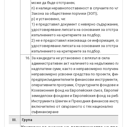
може да бъде отстранен;
п) е налице неравнопоставеност в случаите по чл. 44, а
Закона за обществени поръчки (ЗОП);
р) е установено, че:
1) е представил документ с невярно съдържание, свъ
удостоверяване липсата на основания за отстранява
изпълнението на критериите за подбор;
2) не е предоставил изискваща се информация, свърз
удостоверяване липсата на основания за отстранява
изпълнението на критериите за подбор.
16.
За кандидата не установено с влязъл в сила
административен акт наличието на недължимо платен
надплатени суми, както и неправомерно получени и/и
неправомерно усвоени средства по проекти, финанси
предприсъединителните финансови инструменти,
оперативните програми, Структурните фондове и
Кохезионния фонд на Европейския съюз, Европейскит
земеделски фондове и Европейския фонд за рибарст
Инструмента Шенген и Преходния финансов инструмен
включително от свързаното с тях национално
съфинансиране
III.
Група