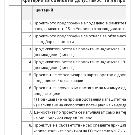
Критерии за оценка на допустимостта на проект
Критерий
1.
Проектното предложение е подадено в рамките на кр
срок, описан в т. 25 на Условията за кандидатстване.
2.
Проектното предложение се отнася за обявената пр
за подбор на проекти
3.
Продължителността на проекта не надхвърля 18
(осемнадесет ) месеца
4.
Продължителността на проекта не надхвърля 18
(осемнадесет ) месеца
5.
Проектът не се реализира в партньорство с други
предприятия/ организации.
6.
Проектът е насочен към постигане на минимум една о
следните цели:
1) Повишаване на производствения капацитет на кан
2) Засилване на експортния потенциал на кандидата.
7.
Дейностите по проекта се изпълняват само на терито
на МИГ Балчик-Генерал Тошево.
8.
Проектът е в съответствие със следните принципи на
хоризонталните политики на ЕС съгласно чл. 7 и чл. 8 