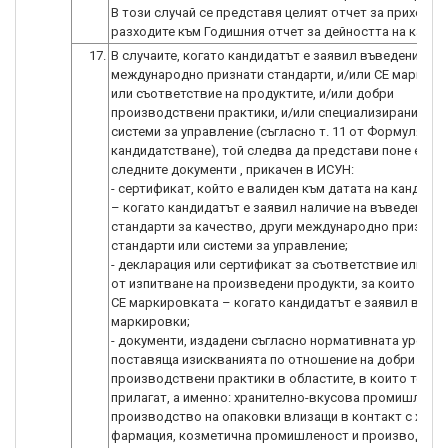
В този случай се представя целият отчет за приходит
разходите към Годишния отчет за дейността на канди
17.
В случаите, когато кандидатът е заявил въведени
международно признати стандарти, и/или СЕ маркиров
или съответствие на продуктите, и/или добри
производствени практики, и/или специализирани соф
системи за управление (съгласно т. 11 от Формуляра 
кандидатстване), той следва да представи поне един 
следните документи , прикачен в ИСУН:
- сертификат, който е валиден към датата на кандида
– когато кандидатът е заявил наличие на въведени
стандарти за качество, други международно признат
стандарти или системи за управление;
- декларация или сертификат за съответствие или пр
от изпитване на произведени продукти, за които е въ
CE маркировката – когато кандидатът е заявил въвед
маркировки;
- документи, издадени съгласно нормативната уредба,
поставяща изискванията по отношение на добри
производствени практики в областите, в които те се
прилагат, а именно: хранително-вкусова промишленос
производство на опаковки влизащи в контакт с храни
фармация, козметична промишленост и производств