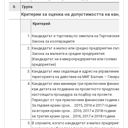
II.
Група
Критерии за оценка на допустимостта на кандид
Критерий
1.
Кандидатът е търговец по смисъла на Търговския зак
Закона за кооперациите
2.
Кандидатът е малко или средно предприятие съгласн
Закона за малките и средни предприятия
(Кандидатът не е микропредприятие или голямо
предприятие)
3.
Кандидатът има седалище и адрес на управление на
територията на действие на МИГ Балчик – Генерал Т
4.
Кандидатът има минимум три приключени финансови 
към датата на подаване на проектното предложение 
настоящата процедура за подбор на проекти.
Периодът от три приключени финансови години е:
За първия краен срок…. 2015, 2016 и 2017 години
за втория краен срок….2016, 2017 и 2018 години
за третия краен срок… 2016, 2017 и 2018 години
5.
В случаите, когато кандидатът е малко предприятие е