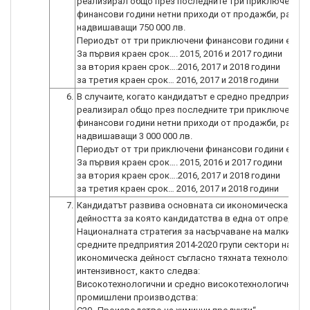
реализирал общо през последните три приключени
финансови години нетни приходи от продажби, равни 
надвишаващи 750 000 лв.
Периодът от три приключени финансови години е:
За първия краен срок…. 2015, 2016 и 2017 години
за втория краен срок….2016, 2017 и 2018 години
за третия краен срок… 2016, 2017 и 2018 години
6.
В случаите, когато кандидатът е средно предприятие 
реализирал общо през последните три приключени
финансови години нетни приходи от продажби, равни 
надвишаващи 3 000 000 лв.
Периодът от три приключени финансови години е:
За първия краен срок…. 2015, 2016 и 2017 години
за втория краен срок….2016, 2017 и 2018 години
за третия краен срок… 2016, 2017 и 2018 години
7.
Кандидатът развива основната си икономическа дейн
дейността за която кандидатства в една от определе
Националната стратегия за насърчаване на малките и
средните предприятия 2014-2020 групи сектори на
икономическа дейност съгласно тяхната технологичн
интензивност, както следва:
Високотехнологични и средно високотехнологични
промишлени производства: