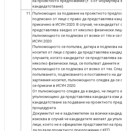
на проектното предложение (т. 5 от Формуляра за
11.
Пълномощно за подаване на проектното предложение
подписано от лице с право да представлява кандидат
прикачено в ИСУН 2020. В случай, че кандидатът се
представлява заедно от няколко физически лица,
пълномощното се подписва от всеки от тях и се прика
ИСУН 2020
Пълномощното се попълва, датира и подписва на хар
носител от лице с право да представлява кандидата. 
случаите, когато кандидатът се представлява заедно
няколко физически лица, се попълват данните и
пълномощното се подписва от всяко от тях. След
попълването, подписването и поставянето на дата на
хартиения носител, пълномощното следва да се скани
се прикачи в ИСУН 2020.
От пълномощното следва да е видно, че лицето е
упълномощено да представлява кандидата към датат
кандидатстване за подаване на проектното предложе
процедурата.
Документът не е задължителен за всички кандидати, а
изисква в случай че кандидатите желаят да упълном
лице, което не е официален представител на предпри
да подаде проектното предложение с КЕП.