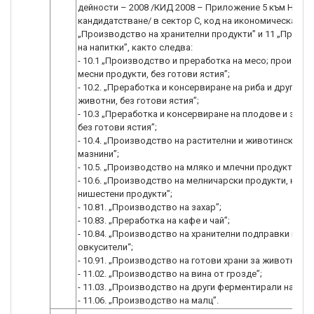
дейности – 2008 /КИД 2008 – Приложение 5 към Насок
кандидатстване/ в сектор С, код на икономическа дей
„Производство на хранителни продукти” и 11 „Произ
на напитки”, както следва:
- 10.1 „Производство и преработка на месо; производ
месни продукти, без готови ястия”;
- 10.2. „Преработка и консервиране на риба и други во
животни, без готови ястия”;
- 10.3 „Преработка и консервиране на плодове и зелен
без готови ястия”;
- 10.4. „Производство на растителни и животински ма
мазнини”;
- 10.5. „Производство на мляко и млечни продукти”;
- 10.6. „Производство на мелничарски продукти, нише
нишестени продукти”;
- 10.81. „Производство на захар”;
- 10.83. „Преработка на кафе и чай”;
- 10.84. „Производство на хранителни подправки и
овкусители“;
- 10.91. „Производство на готови храни за животни”;
- 11.02. „Производство на вина от грозде”;
- 11.03. „Производство на други ферментирали напитк
- 11.06. „Производство на малц”.