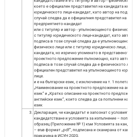
кандидатстване и е с титуляр и автор - физическото л
което е официален представител на кандидата или с 
юридическото лице-кандидат, като автор на подписа 
случай следва да е официалния представител на
предприятието-кандидат
или с титуляр и автор - упълномощеното физическо л
с титуляр юридическото лице-кандидат, като автор н
подписа в този случай следва да е упълномощеното
физическо лице или с титуляр юридическо лице, разл
кандидата, но изрично упоменато в представеното к
проектното предложение пълномощно, като автор на
подписа в този случай следва да е физическото лице-
официален представител на упълномощеното юридич
лице.
и е на български език, с изключение на т. 1 полета
„Наименование на проектното предложение на англи
език“ и „Кратко описание на проектното предложение
английски език“, които следва да са попълнени на анг
3.
Декларация, че кандидатът е запознат с условията за
кандидатстване и условията за изпълнение – попълне
образец (Приложение № 1) към Условията за кандида
– във формат „pdf”, подписана и сканирана от кандид
прикачена в ИСУН 2020;