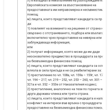
л) е изпаднал в неизпълнение на разпореждане на
Европейската комисия за възстановяване на
предоставената им неправомерна и несъвместима д
помощ;
м) лицата, които представляват кандидата са правил
да:
1) повлияят на вземането на решение от страна на М
свързано с отстраняването, подбора или възлагането
включително чрез предоставяне на невярна или
заблуждаваща информация,
или
2) получат информация, която може да им даде
неоснователно предимство в процедурата за предос
на безвъзмездна финансова помощ.
н) лицата, които представляват кандидата са осъжда
влязла в сила присъда и не са реабилитирани за:
1) престъпление по чл. 108а, чл. 159а – 159г, чл. 172, чл
чл. 194 – 217, чл. 219 – 252, чл. 253 – 260, чл. 301 – 307, 
321а и чл. 352 – 353е от Наказателния кодекс;
2) престъпление, аналогично на тези по горната хипоте
друга държава членка или трета страна.
o) лицата, които представляват кандидата е налице
конфликт на интереси във връзка с процедурата за
предоставяне на безвъзмездна финансова помощ, ко