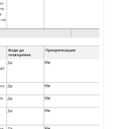
но
те
я
к на
Води до
Приоритизация
отхвърляне
Не
Да
 до
Не
 по
Да
Не
те
Да
Не
Да
Не
на
Да