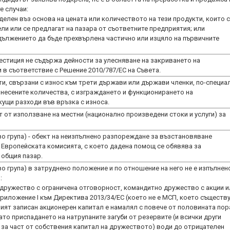
е случаи:
делен въз основа на цената или количеството на тези продукти, които 
ли или се предлагат на пазара от съответните предприятия; или
дължението да бъде прехвърлена частично или изцяло на първичните
стиция не съдържа дейности за улесняване на закриването на
в съответствие с Решение 2010/787/ЕС на Съвета.
и, свързани с износ към трети държави или държави членки, по-специа
знесените количества, с изграждането и функционирането на
кущи разходи във връзка с износа.
 от използване на местни (национално произведени стоки и услуги) за
во група) - обект на неизпълнено разпореждане за възстановяване
 Европейската комисията, с което дадена помощ се обявява за
 общия пазар.
во група) в затруднено положение и по отношение на него не е изпълнен
:
 дружество с ограничена отговорност, командитно дружество с акции и
риложение I към Директива 2013/34/ЕС (което не е МСП, което съществ
овият записан акционерен капитал е намалял с повече от половината по
гато приспадането на натрупаните загуби от резервите (и всички други
т за част от собствения капитал на дружеството) води до отрицателен