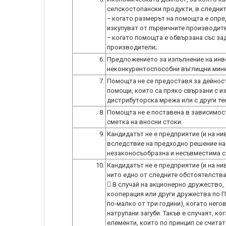
селскостопански продукти, в следнит
− когато размерът на помощта е опре
изкупуват от първичните производите
− когато помощта е обвързана със за
производители;
6.
Предложението за изпълнение на инве
неконкурентоспособни въглищни мини 
7.
Помощта не се предоставя за дейност
помощи, които са пряко свързани с и
дистрибуторска мрежа или с други те
8.
Помощта не е поставена в зависимост
сметка на вносни стоки.
9.
Кандидатът не е предприятие (и на ни
вследствие на предходно решение на
незаконосъобразна и несъвместима с
10.
Кандидатът не е предприятие (и на ни
нито едно от следните обстоятелства
 В случай на акционерно дружество,
кооперация или други дружества по П
по-малко от три години), когато нег
натрупани загуби. Такъв е случаят, ко
елементи, които по принцип се счита