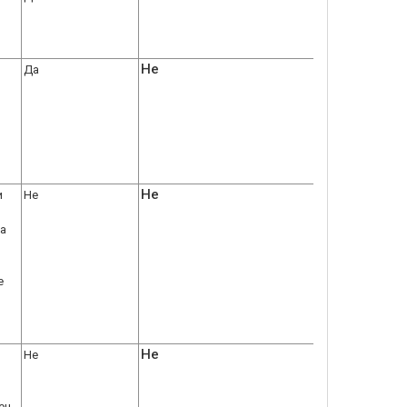
Не
Да
Не
и
Не
за
е
Не
Не
ен