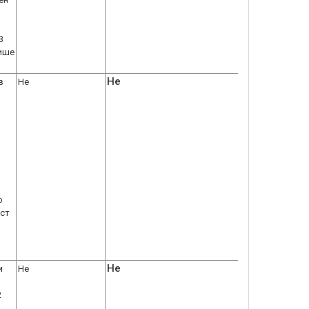
В
пише
Не
в
Не
о
ост
Не
и
Не
2