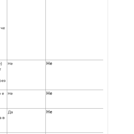
 че
Не
е)
Не
т
рез
Не
 е
Не
Не
Да
а в