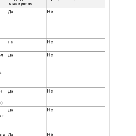
отхвърляне
Не
Да
Не
Не
Не
ел
Да
а
Не
УН
Да
).
Не
Да
 т.
Не
ата
Да