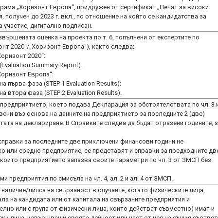
грама „Хоризонт Европа“, придружен от сертификат „Печат за високи
 получен до 2023 г. вкл., по отношение на който се кандидатства за
 участие, дигитално подписан.
вършената оценка на проекта по т. 6, попълнени от експертите по
онт 2020“/„Хоризонт Европа“), както следва:
Хоризонт 2020“:
Evaluation Summary Report).
Хоризонт Европа“:
 първа фаза (STEP 1 Evaluation Results);
 втора фаза (STEP 2 Evaluation Results).
предприятието, което подава Декларация за обстоятелствата по чл. 3 
твени въз основа на данните на предприятието за последните 2 (две)
ата на деклариране. В Справките следва да бъдат отразени годините, 
 справки за последните две приключени финансови години не
о или средно предприятие, се представят и справки за предходните дв
които предприятието запазва своите параметри по чл. 3 от ЗМСП без
и предприятия по смисъла на чл. 4, ал. 2 и ал. 4 от ЗМСП.
 наличие/липса на свързаност в случаите, когато физическите лица,
ла на кандидата или от капитала на свързаните предприятия и
лно или с група от физически лица, които действат съвместно) имат и
ски лица, извършващи своята дейност или част от нея на същия съответ