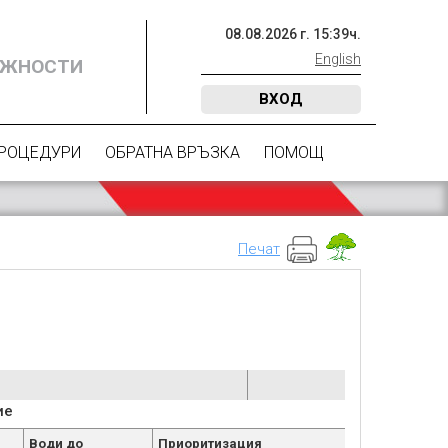
08
.
08
.
2026
г.
15
:
39
ч.
English
ОЖНОСТИ
ВХОД
ПРОЦЕДУРИ
ОБРАТНА ВРЪЗКА
ПОМОЩ
Печат
ие
Води до
Приоритизация