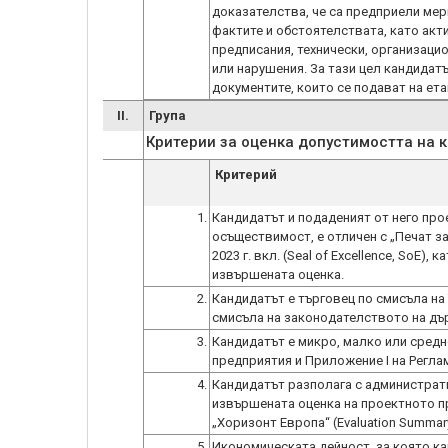
доказателства, че са предприели мер
фактите и обстоятелствата, като акт
предписания, технически, организаци
или нарушения. За тази цел кандидатът
документите, които се подават на ета
II.
Група
Критерии за оценка допустимостта на 
Критерий
1.
Кандидатът и подаденият от него про
осъществимост, е отличен с „Печат з
2023 г. вкл. (Seal of Excellence, SoE)
извършената оценка.
2.
Кандидатът е търговец по смисъла на
смисъла на законодателството на дъ
3.
Кандидатът е микро, малко или средно
предприятия и Приложение I на Реглам
4.
Кандидатът разполага с администрати
извършената оценка на проектното пр
„Хоризонт Европа“ (Evaluation Summary
5.
Икономическата дейност, за която ка