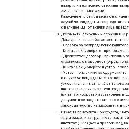
пазар или вертикално свързани пазари
ЗМСП (ако е приложимо).
Разяснението се подписва с валиден 
случай че кандидатът се представляв
с валиден КЕП от всички лица, предс
10.
Документи, относими и отразяващи ра
Декларацията за обстоятелствата по ч
- Справка за разпределение капитал
- Книга за акционерите - приложимо з
- Дружествен договор - приложимо з
ограничена отговорност (учредителен
- Книга за акционерите и устав - при
- Устав - приложимо за сдруженията.
В случай че кандидатът е в отношения
условията на чл. 23, ал. 6 от Закона
настоящата точка и за тези предприя
и/или партньорство и установени в дъ
документи се представят като еквив
законодателство на държавата, в коя
11.
Отчет за приходите и разходите, Счет
други разходи за труд, във формат и
институт (НСИ) (ако е приложимо), з
(две) приключени/последователни фи