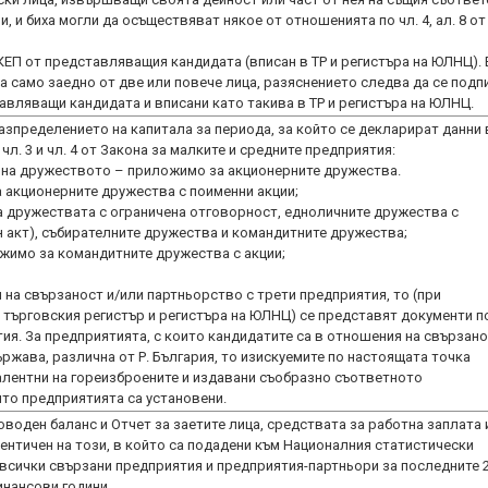
, и биха могли да осъществяват някое от отношенията по чл. 4, ал. 8 от
КЕП от представляващия кандидата (вписан в ТР и регистъра на ЮЛНЦ). 
а само заедно от две или повече лица, разяснението следва да се под
тавляващи кандидата и вписани като такива в ТР и регистъра на ЮЛНЦ.
зпределението на капитала за периода, за който се декларират данни 
л. 3 и чл. 4 от Закона за малките и средните предприятия:
а на дружеството – приложимо за акционерните дружества.
а акционерните дружества с поименни акции;
а дружествата с ограничена отговорност, едноличните дружества с
 акт), събирателните дружества и командитните дружества;
ложимо за командитните дружества с акции;
 на свързаност и/или партньорство с трети предприятия, то (при
 за търговския регистър и регистъра на ЮЛНЦ) се представят документи п
тия. За предприятията, с които кандидатите са в отношения на свързан
ржава, различна от Р. България, то изискуемите по настоящата точка
алентни на гореизброените и издавани съобразно съответното
то предприятията са установени.
оводен баланс и Отчет за заетите лица, средствата за работна заплата 
дентичен на този, в който са подадени към Националния статистически
а всички свързани предприятия и предприятия-партньори за последните 
нансови години.