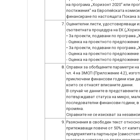
на програма „Хоризонт 2020“ или про
постижения“ на Европейската комисия,
финансиране по настоящата Покана за
7.
Оценителни листи, удостоверяващи из
съответната процедура на ЕК („Хориз
• За проекти, подавани по програма „
- Оценка на проектното предложение (
• За проекти, подавани по програма „
- Оценка на проектното предложение на
- Оценка на проектното предложение на
8.
Справки за обобщените параметри на 
чл. 4 на ЗМСП (Приложение 4.2), изго
приключени финансови години към дат
които се отнасят вписаните данни.
В случай че данните в представените
потвърждават статуса на микро, малк
последователни финансови години, в 
промяна.
Справките не се изискват за независим
9.
Разяснения в свободен текст относно
притежаващи повече от 50% от капита
предприятията партньори (самостояте
участие в капитала на трети юридиче