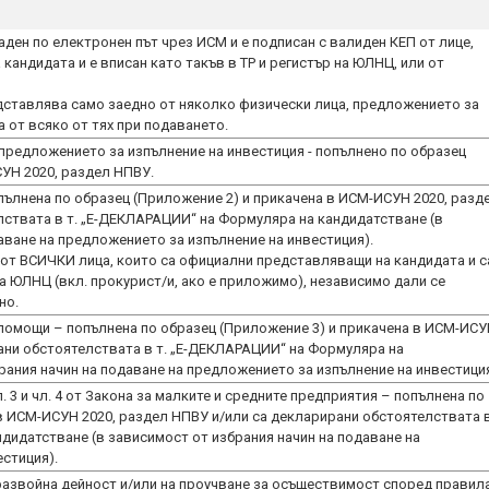
ден по електронен път чрез ИСМ и е подписан с валиден КЕП от лице,
кандидата и е вписан като такъв в ТР и регистър на ЮЛНЦ, или от
едставлява само заедно от няколко физически лица, предложението за
 от всяко от тях при подаването.
предложението за изпълнение на инвестиция - попълнено по образец
УН 2020, раздел НПВУ.
ълнена по образец (Приложение 2) и прикачена в ИСМ-ИСУН 2020, разд
лствата в т. „E-ДЕКЛАРАЦИИ“ на Формуляра на кандидатстване (в
аване на предложението за изпълнение на инвестиция).
 от ВСИЧКИ лица, които са официални представляващи на кандидата и с
на ЮЛНЦ (вкл. прокурист/и, ако е приложимо), независимо дали се
но.
омощи – попълнена по образец (Приложение 3) и прикачена в ИСМ-ИС
ани обстоятелствата в т. „E-ДЕКЛАРАЦИИ“ на Формуляра на
рания начин на подаване на предложението за изпълнение на инвестиция
 3 и чл. 4 от Закона за малките и средните предприятия – попълнена по
в ИСМ-ИСУН 2020, раздел НПВУ и/или са декларирани обстоятелствата в
дидатстване (в зависимост от избрания начин на подаване на
стиция).
развойна дейност и/или на проучване за осъществимост според правил