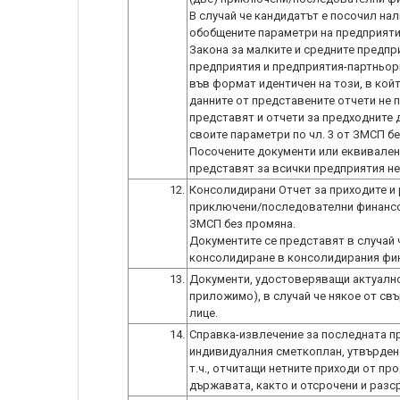
В случай че кандидатът е посочил на
обобщените параметри на предприятие
Закона за малките и средните предпр
предприятия и предприятия-партньор
във формат идентичен на този, в койт
данните от представените отчети не 
представят и отчети за предходните 
своите параметри по чл. 3 от ЗМСП б
Посочените документи или еквивалент
12.
Консолидирани Отчет за приходите и 
приключени/последователни финансов
ЗМСП без промяна.
Документите се представят в случай
13.
Документи, удостоверяващи актуално
приложимо), в случай че някое от св
лице.
14.
Справка-извлечение за последната п
индивидуалния сметкоплан, утвърден
т.ч., отчитащи нетните приходи от п
държавата, както и отсрочени и разс