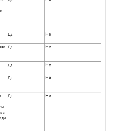
се
Не
Да
Не
лно
Да
Не
Да
Не
Да
Не
о
Да
ли
ува
ради