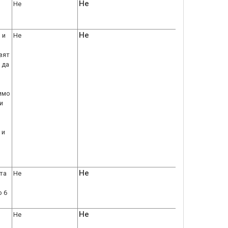
Не
Не
Не
 и
Не
вят
 да
жимо
и
 и
Не
та
Не
о 6
Не
Не