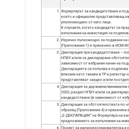
1.
Формулярът за кандидатстване е пода
което е официален представляващ на 
упълномощено от него лице.
В случаите, когато кандидатът се пр
изпълнение на инвестиция се подписва
2.
Изрично пълномощно за подаване на 
(Приложение 1) и прикачено в ИСМ-ИС
3.
Декларация при кандидатстване – поп
НПВУ и/или са декларирани обстояте
зависимост от избрания начин на под
Декларацията се попълва и подписва
вписани като такива в ТР и регистър 
представляват заедно и/или поотдел
4.
Декларация за държавни/минимални п
2020, раздел НПВУ и/или са декларир
кандидатстване (в зависимост от изб
5.
Декларация за обстоятелствата по чл.
образец (Приложение 4) и прикачена 
„E-ДЕКЛАРАЦИИ“ на Формуляра на кан
предложението за изпълнение на инве
6.
Проект за научноизследователска и 