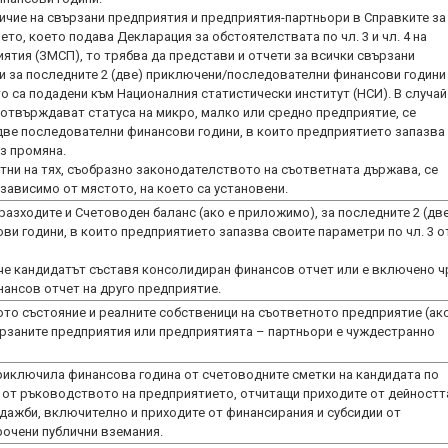
личие на свързани предприятия и предприятия-партньори в Справките за
то, което подава Декларация за обстоятелствата по чл. 3 и чл. 4 на
иятия (ЗМСП), то трябва да представи и отчети за всички свързани
и за последните 2 (две) приключени/последователни финансови години
о са подадени към Националния статистически институт (НСИ). В случай
потвърждават статуса на микро, малко или средно предприятие, се
две последователни финансови години, в които предприятието запазва
ез промяна.
ни на тях, съобразно законодателството на съответната държава, се
разходите и Счетоводен баланс (ако е приложимо), за последните 2 (дв
и години, в които предприятието запазва своите параметри по чл. 3 о
 че кандидатът съставя консолидиран финансов отчет или е включено ч
то състояние и реалните собственици на съответното предприятие (ако
ързаните предприятия или предприятията – партньори е чуждестранно
риключила финансова година от счетоводните сметки на кандидата по
 от ръководството на предприятието, отчитащи приходите от дейностт
родажби, включително и приходите от финансирания и субсидии от
рочени публични вземания.