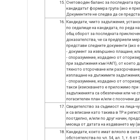
15.
Счетоводен баланс за последната пр
кандидатът формира група (ако е пр
Документите не следва да се представ
16.
Кандидати, чиито задължения, устан
по седалище на кандидата, по реда на ч
общ оборот за последната приключена
доказателства, че са предприели мер
представи следните документи (ако 
- документ за извършено плащане, ил
- споразумение, издадено от оторизи
при задължения към НАП), от което д
тяхното отсрочване или разсрочване,
изплащане на дължимите задължения
- споразумение, издадено от оторизира
такси (изискването е приложимо при 
задълженията са обезпечени или че с
погасителен план и/или с посочени д
17.
Свидетелство за съдимост на лица-ч
и са вписани като такива в ТР и рег
поотделно, и/или по друг начин, предс
месеца от датата на издаването му (
18.
Кандидати, които имат влязло в сила
обстоятелства по чл. 54, ал. 1, т. 6 