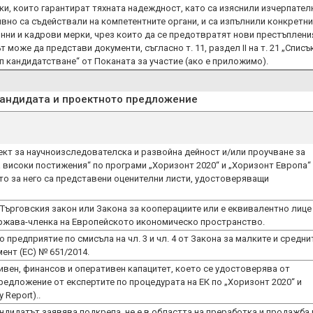
ки, които гарантират тяхната надеждност, като са изяснили изчерпател
ивно са съдействали на компетентните органи, и са изпълнили конкретни
онни и кадрови мерки, чрез които да се предотвратят нови престъплени
 може да представи документи, съгласно т. 11, раздел II на т. 21 „Списъ
п кандидатстване“ от Поканата за участие (ако е приложимо).
кандидата и проектното предложение
ект за научноизследователска и развойна дейност и/или проучване за
а високи постижения“ по програми „Хоризонт 2020“ и „Хоризонт Европа“
, като за него са представени оценителни листи, удостоверяващи
 Търговския закон или Закона за кооперациите или е еквивалентно лице
ржава-членка на Европейското икономическо пространство.
 предприятие по смисъла на чл. 3 и чл. 4 от Закона за малките и средни
ент (ЕС) № 651/2014.
вен, финансов и оперативен капацитет, което се удостоверява от
едложение от експертите по процедурата на ЕК по „Хоризонт 2020“ и
 Report)..
ндидатът заявява подкрепа, не е в областта на преработка и продажба 