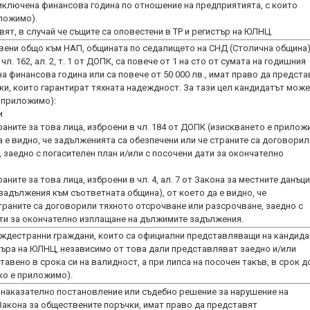
иключена финансова година по отношение на предприятията, с които
иложимо).
ят, в случай че същите са оповестени в ТР и регистър на ЮЛНЦ.
овени общо към НАП, общината по седалището на СНД (Столична община)
л. 162, ал. 2, т. 1 от ДОПК, са повече от 1 на сто от сумата на годишния
 финансова година или са повече от 50 000 лв., имат право да предста
ки, които гарантират тяхната надеждност. За тази цел кандидатът може
е приложимо):
и
раните за това лица, изброени в чл. 184 от ДОПК (изискването е прило
а е видно, че задълженията са обезпечени или че страните са договорил
 заедно с погасителен план и/или с посочени дати за окончателно
;
ните за това лица, изброени в чл. 4, ал. 7 от Закона за местните данъци
задължения към съответната община), от което да е видно, че
траните са договорили тяхното отсрочване или разсрочване, заедно с
ати за окончателно изплащане на дължимите задължения.
уждестранни граждани, които са официални представляващи на кандида
истъра на ЮЛНЦ, независимо от това дали представляват заедно и/или
тавено в срока си на валидност, а при липса на посочен такъв, в срок д
ако е приложимо).
 наказателно постановление или съдебно решение за нарушение на
от Закона за обществените поръчки, имат право да представят