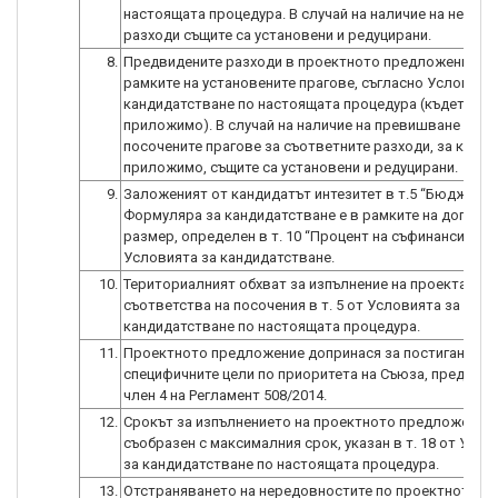
настоящата процедура. В случай на наличие на недоп
разходи същите са установени и редуцирани.
8.
Предвидените разходи в проектното предложение са
рамките на установените прагове, съгласно Условият
кандидатстване по настоящата процедура (където е
приложимо). В случай на наличие на превишване на
посочените прагове за съответните разходи, за които
приложимо, същите са установени и редуцирани.
9.
Заложеният от кандидатът интезитет в т.5 “Бюджет” 
Формуляра за кандидатстване е в рамките на допуст
размер, определен в т. 10 “Процент на съфинансиране
Условията за кандидатстване.
10.
Териториалният обхват за изпълнение на проекта
съответства на посочения в т. 5 от Условията за
кандидатстване по настоящата процедура.
11.
Проектното предложение допринася за постигане на
специфичните цели по приоритета на Съюза, предвиде
член 4 на Регламент 508/2014.
12.
Срокът за изпълнението на проектното предложение 
съобразен с максималния срок, указан в т. 18 от Усло
за кандидатстване по настоящата процедура.
13.
Отстраняването на нередовностите по проектното