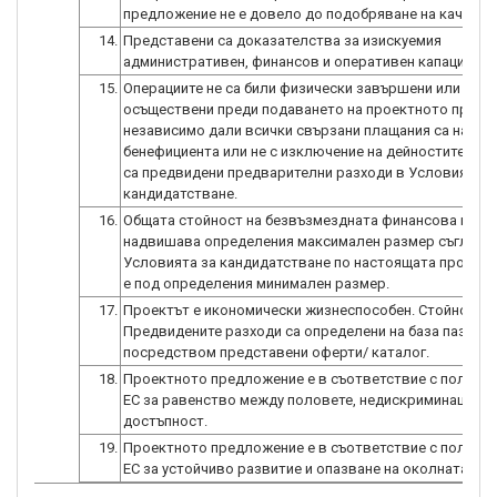
предложение не е довело до подобряване на качеств
14.
Представени са доказателства за изискуемия
административен, финансов и оперативен капацитет.
15.
Операциите не са били физически завършени или изц
осъществени преди подаването на проектното предл
независимо дали всички свързани плащания са напра
бенефициента или не с изключение на дейностите, за 
са предвидени предварителни разходи в Условията з
кандидатстване.
16.
Общата стойност на безвъзмездната финансова помо
надвишава определения максимален размер съгласн
Условията за кандидатстване по настоящата процеду
е под определения минимален размер.
17.
Проектът е икономически жизнеспособен. Стойността
Предвидените разходи са определени на база пазарни
посредством представени оферти/ каталог.
18.
Проектното предложение е в съответствие с политик
ЕС за равенство между половете, недискриминация и
достъпност.
19.
Проектното предложение е в съответствие с политик
ЕС за устойчиво развитие и опазване на околната сре