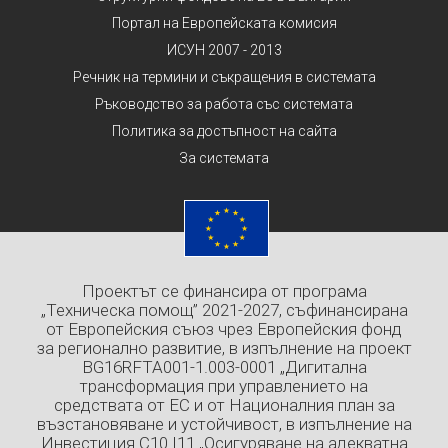
Портал на Европейската комисия
ИСУН 2007 - 2013
Речник на термини и съкращения в системата
Ръководство за работа със системата
Политика за достъпност на сайта
За системата
Проектът се финансира от програма
„Техническа помощ” 2021-2027, съфинансирана
от Европейския съюз чрез Европейския фонд
за регионално развитие, в изпълнение на проект
BG16RFTA001-1.003-0001 „Дигитална
трансформация при управлението на
средствата от ЕС и от Националния план за
възстановяване и устойчивост, в изпълнение на
Инвестиция C10.I11 „Осигуряване на адекватна