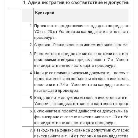
Критерий
1.
Проектното предложение е подадено по реда, опреде
УО в т. 23 от Условия за кандидатстване по настояща
процедура.
2.
Справка - Реализиране на инвестиционния проект
3.
В проектното предложение са заложени съответно
приложимите индикатори, съгласно т. 7 от Условията 
кандидатстване по настоящата процедура.
4.
Налице са всички изискуеми документи – посочени ка
задължителни и са попълнени съгласно изискванията,
посочени в т. 24 от Условията за кандидатстване по
настоящата процедура.
5.
Кандидатът е допустим съгласно изискванията в т. 11
Условия за кандидатстване по настоящата процедура
6.
Включените в проекта дейности са допустими за
финансиране съгласно изискванията в т. 13 от Услови
кандидатстване по настоящата процедура.
7.
Разходите за финансиране са допустими съгласно
изискванията в т. 14 от Условия за кандидатстване п