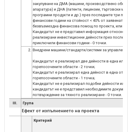
закупуване на ДМА (машини, производствено оборуд
апаратура) и ДНА (патенти, лицензии, търговски марки
програмни продукти и др.) през последните три прик
финансови години на стойност < 40% от заявената
безвъзмездна финансова помощ по проекта, или
Кандидатът не е представил информация относно
реализирани инвестиционни дейности през последнит
приключили финансови години - 0 точки.
2.
Внедрени машини/стандарти/системи за управление
Кандидатът е реализирал две дейности в една или по
горепосочените области - 2 точки;
Кандидатът е реализирал една дейност в една от
горепосочените области - 1 точка;
Кандидатът не е реализирал подобни дейности или
кандидатът не е представил необходимите документи
потвърждение за тяхното реализиране - 0 точки.
III.
Група
Ефект от изпълнението на проекта
Критерий