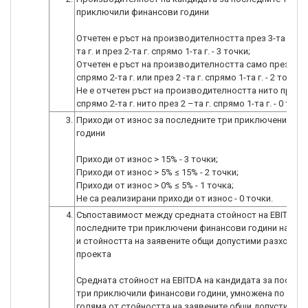
приключили финансови години
Отчетен е ръст на производителността през 3-та г. сп
та г. и през 2-та г. спрямо 1-та г. - 3 точки;
Отчетен е ръст на производителността само през 3-та 
спрямо 2-та г. или през 2 -та г. спрямо 1-та г. - 2 точки;
Не е отчетен ръст на производителността нито през 3-
спрямо 2-та г. нито през 2 –та г. спрямо 1-та г. - 0 точк
3.
Приходи от износ за последните три приключени фин
години
Приходи от износ > 15% - 3 точки;
Приходи от износ > 5% ≤ 15% - 2 точки;
Приходи от износ > 0% ≤ 5% - 1 точка;
Не са реализирани приходи от износ - 0 точки.
4.
Съпоставимост между средната стойност на EBITDA з
последните три приключени финансови години на кан
и стойността на заявените общи допустими разходи п
проекта
Средната стойност на EBITDA на кандидата за послед
три приключили финансови години, умножена по 5 е п
голяма от стойността на заявените общи допустими 