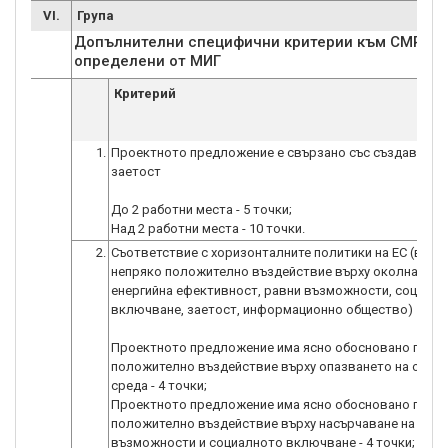
VI.
Група
Допълнителни специфични критерии към СМР
определени от МИГ
Критерий
1.
Проектното предложение е свързано със създаване 
заетост
До 2 работни места - 5 точки;
Над 2 работни места - 10 точки.
2.
Съответствие с хоризонталните политики на ЕС (вкл. 
непряко положително въздействие върху околната ср
енергийна ефективност, равни възможности, социалн
включване, заетост, информационно общество)
Проектното предложение има ясно обосновано пряк
положително въздействие върху опазването на окол
среда - 4 точки;
Проектното предложение има ясно обосновано пряк
положително въздействие върху насърчаване на равн
възможности и социалното включване - 4 точки;