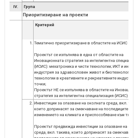
IV.
Група
Приоритизиране на проекти
Критерий
1.
Тематично приоритизиране в областите на ИСИС
Проектът се изпълнява в една от областите на
Иновационната стратегия за интелигентна специализа
(ИСИС): мехатроника и чисти технологии; ИКТ и инфор
индустрия за здравословен живот и биотехнологии; 
технологии в креативните и рекреативните индустрии 
точки;
Проектът НЕ се изпълнява в областите на Иновацион
стратегия за интелигентна специализация (ИСИС) - 0 т
2.
Инвестиции за опазване на околната среда, вкл. таки
които допринасят за смекчаване на последиците от
изменението на климата и приспособяване към тях
Проектът предвижда инвестиции за опазване на окол
среда, вкл. такива, които допринасят за смекчаване 