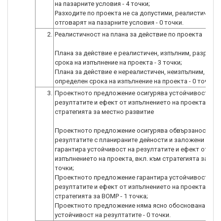
на пазарните условия - 4 точки;
Разходите по проекта не са допустими, реалистични и
отговарят на пазарните условия - 0 точки.
2.
Реалистичност на плана за действие по проекта
Плана за действие е реалистичен, изпълним, разработ
срока на изпълнение на проекта - 3 точки;
Плана за действие е нереалистичен, неизпълним, не е
определен срока на изпълнение на проекта - 0 точки.
3.
Проектното предложение осигурява устойчивост на
резултатите и ефект от изпълнението на проекта, вкл
стратегията за местно развитие
Проектното предложение осигурява обвързаност на
резултатите с планираните дейности и заложени цели
гарантира устойчивост на резултатите и ефект от
изпълнението на проекта, вкл. към стратегията за ВОМ
точки;
Проектното предложение гарантира устойчивост на
резултатите и ефект от изпълнението на проекта, вкл
стратегията за ВОМР - 1 точка;
Проектното предложение няма ясно обоснована
устойчивост на резултатите - 0 точки.