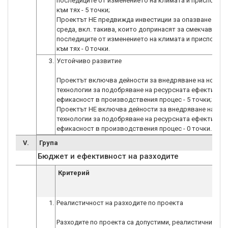
последиците от изменението на климата и приспособ
към тях - 5 точки;
Проектът НЕ предвижда инвестиции за опазване на о
среда, вкл. такива, които допринасят за смекчаване 
последиците от изменението на климата и приспособ
към тях - 0 точки.
3.
Устойчиво развитие
Проектът включва дейности за внедряване на нови
технологии за подобряване на ресурсната ефективнос
ефикасност в производствения процес - 5 точки;
Проектът НЕ включва дейности за внедряване на нов
технологии за подобряване на ресурсната ефективнос
ефикасност в производствения процес - 0 точки.
V.
Група
Бюджет и ефективност на разходите
Критерий
1.
Реалистичност на разходите по проекта
Разходите по проекта са допустими, реалистични и о