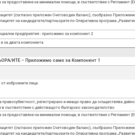
 за предоставяне на минимални помощи, в съответствие с Регламент (Е
пацитет (съгласно приложен Счетоводен баланс), съобразно Приложени
пацитет на кандидатите/партньорите по Оперативна програма „Развити
социални предприятия - приложимо за компонент 2
 и за двата компонента
РА/ИТЕ – Приложимо само за Компонент 1
 от изброените лица:
на правосубектност, регистрирано и имащо право да осъществява дейно
ия в съответствие с действащото българско законодателство
 за предоставяне на минимални помощи, в съответствие с Регламент (Е
пацитет (съгласно приложен Счетоводен баланс), съобразно Приложени
пацитет на кандидатите/партньорите по Оперативна програма „Развити