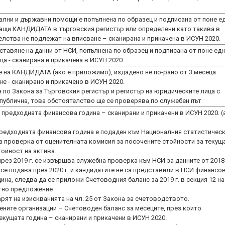
мални и държавни помощи е попълнена по образец и подписана от поне е
ващи КАНДИДАТА в търговския регистър или определени като такива в
елства не подлежат на вписване – сканирана и прикачена в ИСУН 2020.
ставяне на данни от НСИ, попълнена по образец и подписана от поне ед
 - сканирана и прикачена в ИСУН 2020.
 на КАНДИДАТА (ако е приложимо), издадено не по-рано от 3 месеца
е - сканирано и прикачено в ИСУН 2020.
н по Закона за Търговския регистър и регистър на юридическите лица с
предходната финансова година – сканирани и прикачени в ИСУН 2020. (
предходната финансова година е подаден към Националния статистичес
а проверка от оценителната комисия за посочените стойности за текущ
тойност на актива.
ез 2019 г. се извършва служебна проверка към НСИ за данните от 2018 
се подава през 2020 г. и кандидатите не са представили в НСИ финансо
на, следва да се приложи Счетоводния баланс за 2019 г. в секция 12 на
ктно предложение
рят на изискванията на чл. 25 от Закона за счетоводството.
ните организации – Счетоводен баланс за месеците, през които
екущата година – сканирани и прикачени в ИСУН 2020.