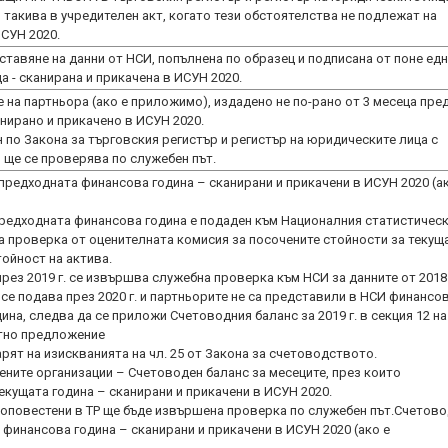
 такива в учредителен акт, когато тези обстоятелства не подлежат на
ИСУН 2020.
ставяне на данни от НСИ, попълнена по образец и подписана от поне ед
- сканирана и прикачена в ИСУН 2020.
 на партньора (ако е приложимо), издадено не по-рано от 3 месеца пре
анирано и прикачено в ИСУН 2020.
н по Закона за търговския регистър и регистър на юридическите лица с
редходната финансова година – сканирани и прикачени в ИСУН 2020 (ак
предходната финансова година е подаден към Националния статистичес
а проверка от оценителната комисия за посочените стойности за текущ
тойност на актива.
ез 2019 г. се извършва служебна проверка към НСИ за данните от 2018 
се подава през 2020 г. и партньорите не са представили в НСИ финансо
на, следва да се приложи Счетоводния баланс за 2019 г. в секция 12 на
ктно предложение
рят на изискванията на чл. 25 от Закона за счетоводството.
ните организации – Счетоводен баланс за месеците, през които
екущата година – сканирани и прикачени в ИСУН 2020.
а оповестени в ТР ще бъде извършена проверка по служебен път.Счетов
финансова година – сканирани и прикачени в ИСУН 2020 (ако е