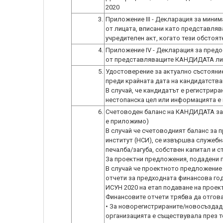
3.
Приложение ІII - Декларация за мини
от лицата, вписани като представля
учредителен акт, когато тези обстоят
4.
Приложение IV - Декларация за предо
от представляващите КАНДИДАТА лица
5.
Удостоверение за актуално състояние
преди крайната дата на кандидатстван
В случай, че кандидатът е регистрира
6.
Счетоводен баланс на КАНДИДАТА за 
е приложимо)
В случай че счетоводният баланс за 
институт (НСИ), се извършва служебн
печалба/загуба, собствен капитал и с
За проектни предложения, подадени пр
В случай че проектното предложение 
отчети за предходната финансова годи
ИСУН 2020 на етап подаване на прое
Финансовите отчети трябва да отгова
• За новорегистрираните/новосъздаде
организацията е съществувала през т