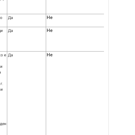
Не
но
Да
Не
ди
Да
Не
о е
Да
ки
а
г.
ви
оден