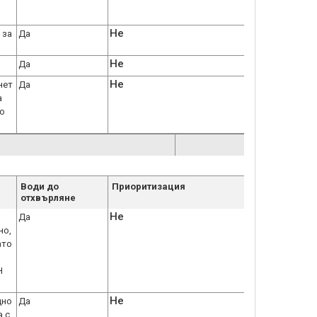
Не
 за
Да
Не
Да
Не
нет
Да
а
мо
Води до
Приоритизация
отхвърляне
Не
Да
но,
ато
Н
Не
дно
Да
а с