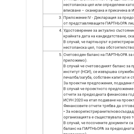
нестопанска цел или определени като
вписване – сканирана и прикачена в 
3.
Приложение IV - Декларация за предо
от представляващите ПАРТНЬОРА лица 
4.
Удостоверение за актуално състояние
крайната дата на кандидатстване, ск
В случай, че партньорът е регистрира
5.
Счетоводен баланс на ПАРТНЬОРА за п
приложимо).
В случай че счетоводният баланс за 
институт (НСИ), се извършва служебн
печалба/загуба, собствен капитал и с
За проектни предложения, подадени пр
В случай че проектното предложение 
отчети за предходната финансова годи
ИСУН 2020 на етап подаване на прое
Финансовите отчети трябва да отгова
• За новорегистрираните/новосъздаде
организацията е съществувала през т
В случай, че посочените документи с
баланс на ПАРТНЬОРА за предходната 