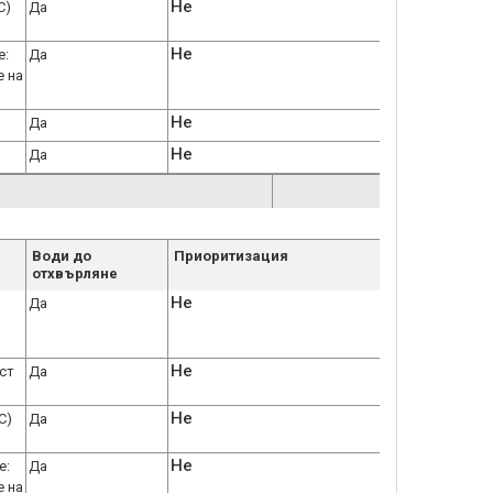
Не
С)
Да
Не
е:
Да
е на
Не
Да
Не
Да
Води до
Приоритизация
отхвърляне
Не
Да
Не
ст
Да
Не
С)
Да
Не
е:
Да
е на