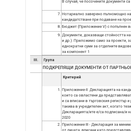
В случай, че посочените документи с
7.
Нотариално заверено пълномощно на
кандидатстване при подаване на прое
8.
Бюджет (Приложение V) с попълнен в
9.
Документи, доказващи стойността на
и др.). Приложимо само за проекти, з
еднократни суми за отделните видове р
за компонент 1
III.
Група
ПОДКРЕПЯЩИ ДОКУМЕНТИ ОТ ПАРТНЬОРИТ
Критерий
1.
Приложение-ІІ: Декларацията на канд
които са овластени да представлява
и са вписани в търговския регистър и
такива в учредителен акт, когато тез
Декларацията/ите е/са подписана/и на
2.
Приложение III - Декларация за мини
от лицата, вписани като представляв