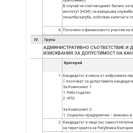
приложимо).
В случай че счетоводният баланс за 
институт (НСИ), се извършва служебн
печалба/загуба, собствен капитал и с
6.
Посочено е финансовото участие на 
IV.
Група
АДМИНИСТРАТИВНО СЪОТВЕТСТВИЕ И 
Критерий
1.
Кандидатът е някое от изброените лиц
 посочват се допустимите кандидати
За Компонент 1:
1. Работодател
2. НПО
За Компонент 2:
2.
Кандидатът е лице със самостоятелн
на територията на Република Българ