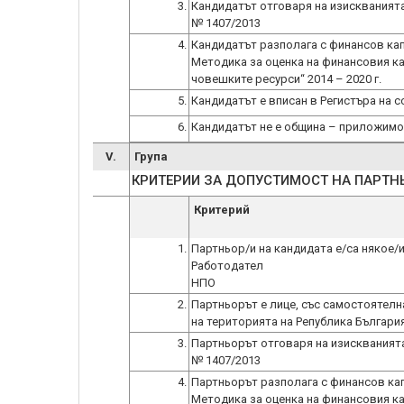
3.
Кандидатът отговаря на изискванията
№ 1407/2013
4.
Кандидатът разполага с финансов ка
Методика за оценка на финансовия ка
човешките ресурси“ 2014 – 2020 г.
5.
Кандидатът е вписан в Регистъра на 
6.
Кандидатът не е община – приложимо
V.
Група
КРИТЕРИИ ЗА ДОПУСТИМОСТ НА ПАРТНЬО
Критерий
1.
Партньор/и на кандидата е/са някое/и
Работодател
2.
Партньорът е лице, със самостоятел
на територията на Република Българ
3.
Партньорът отговаря на изискванията
№ 1407/2013
4.
Партньорът разполага с финансов ка
Методика за оценка на финансовия ка