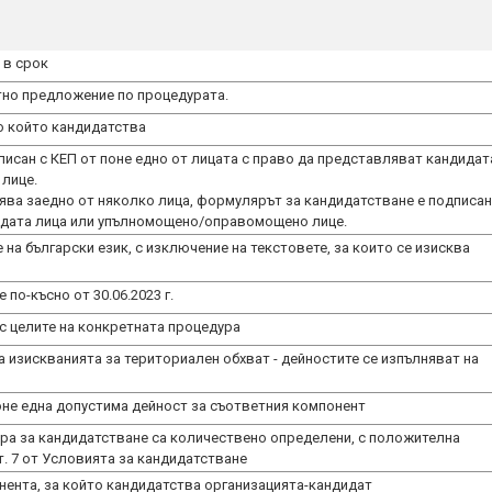
 в срок
тно предложение по процедурата.
о който кандидатства
исан с КЕП от поне едно от лицата с право да представляват кандидат
лице.
лява заедно от няколко лица, формулярът за кандидатстване е подписан
на български език, с изключение на текстовете, за които се изисква
по-късно от 30.06.2023 г.
 с целите на конкретната процедура
изискванията за териториален обхват - дейностите се изпълняват на
е една допустима дейност за съответния компонент
а за кандидатстване са количествено определени, с положителна
т. 7 от Условията за кандидатстване
нента, за който кандидатства организацията-кандидат