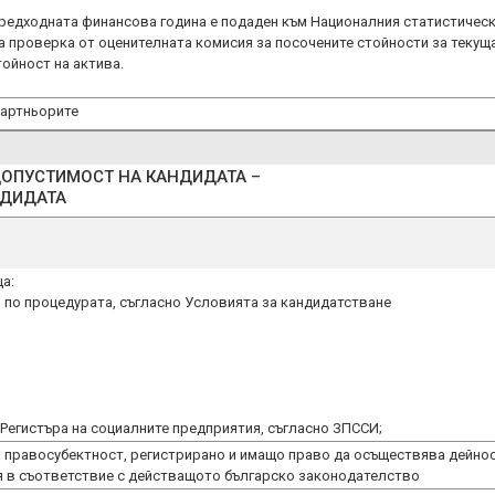
предходната финансова година е подаден към Националния статистичес
а проверка от оценителната комисия за посочените стойности за текущ
тойност на актива.
партньорите
ДОПУСТИМОСТ НА КАНДИДАТА –
а:
 по процедурата, съгласно Условията за кандидатстване
а правосубектност, регистрирано и имащо право да осъществява дейно
ия в съответствие с действащото българско законодателство