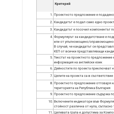
Критерий
1.
Проектното предложение е подадено
2.
Кандидатът е подал само едно проек
3.
Кандидатът е посочил компонентът п
4.
Формулярът за кандидатстване е подп
или от упълномощено/оправомощено 
В случай, че кандидатът се представ
5.
Текстът на проектното предложение е 
информация на английски език
6.
Дейностите по проекта приключват не 
7.
Целите на проекта са в съответствие
8.
Проектното предложение отговаря на 
територията на Република България
9.
Проектното предложение съдържа пон
10.
Включените индикатори във Формуляр
стойност различна от нула, съгласно 
11.
Целевата група е допустима за Компо