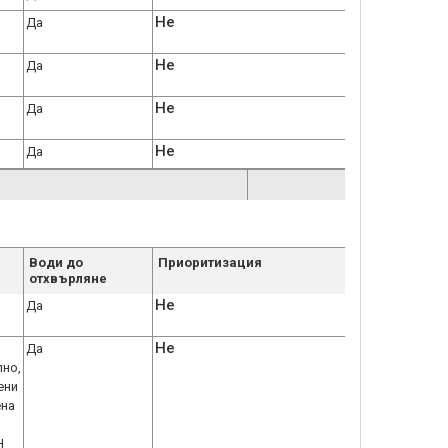
Не
Да
Не
Да
Не
Да
Не
Да
Води до
Приоритизация
отхвърляне
Не
Да
Не
Да
лно,
ени
ена
Н