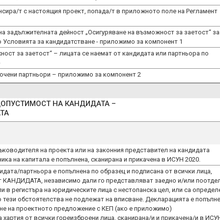
нсира/т с настоящия проект, попада/т в приложното поле на Регламент
а задължителната дейност „Осигуряване на възможност за заетост“ за
о Условията за кандидатстване - приложимо за компонент 1
ност за заетост“ – лицата се наемат от кандидата или партньора по
-
ючени партньори – приложимо за компонент 2
ДОПУСТИМОСТ НА КАНДИДАТА –
ъководителя на проекта или на законния представител на кандидата
ника на капитала е попълнена, сканирана и прикачена в ИСУН 2020.
идата/партньора е попълнена по образец и подписана от всички лица,
т КАНДИДАТА, независимо дали гo представляват заедно и/или поотде
ли в регистъра на юридическите лица с нестопанска цел, или са определ
то тези обстоятелства не подлежат на вписване. Декларацията е попълн
не на проектното предложение с КЕП (ако е приложимо)
 хартия от всички гореизброени лица, сканирана/и и прикачена/и в ИСУ