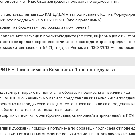
а оповестени в ТР ще бъде извършена проверка по служебен път.
 лице, представляващо КАНДИДАТА за подписване с КЕП на Формуляра
ктното предложение в ИСУН 2020 - (ако е приложимо).
ариант на бюджета - приложимо за компонент 1
 заложените разходи в проeктобюджета (оферти, информация от интер
а които се прилага опростено отчитане на разходите чрез определяне н
азходи, съгласно чл. 67, (1), т. (в) от Регламент 1303/2013. – Приложи
Е – Приложимо за Компонент 1 по процедурата
идата/партньора/ е попълнена по образец и подписана от всички лица,
т ПАРТНЬОРА, независимо дали гo представляват заедно и/или поотдел
 регистър на юридическите лица с нестопанска цел, или са определени к
и обстоятелства не подлежат на вписване.
 хартия от всички гореизброени лица, сканирана/и и прикачена/и в ИСУ
мални и държавни помощи е попълнена по образец и подписана от поне е
ащи ПАРТНЬОРА в търговския регистър и регистър на юридическите лиц