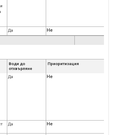
ки
а
Не
Да
Води до
Приоритизация
отхвърляне
Не
Да
Не
ст
Да