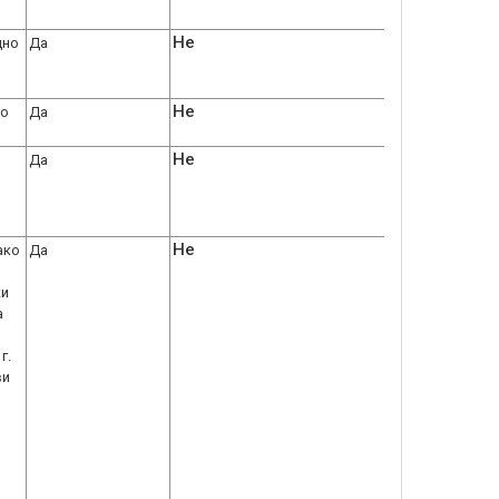
Не
дно
Да
Не
но
Да
Не
Да
Не
ако
Да
ки
а
г.
ви