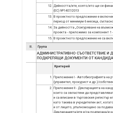
12.
Дейността/ите, която/ито ще се фина
(ЕС) №1407/2013
13.
В проектното предложение е включен
период от минимум 6 месеца, съгласн
14.
За дейността „Осигуряване на възмож
проекта - приложимо за компонент 1 
15.
В проектното предложение не са вкл
II.
Група
АДМИНИСТРАТИВНО СЪОТВЕТСТВИЕ И 
Критерий
1.
Приложение І - Автобиографията на р
(управител, прокурист и др.)/собстве
2.
Приложение ІІ - Декларацията на канд
които са овластени да представлява
и са вписани в търговския регистър и
като такива в учредителен акт, кога
и от лицето, упълномощено за подава
Декларацията/ите е/са подписана/и на