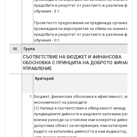
придобити в резултат от участието в различни форма
обучения - 3 т.
Проектното предложение не предвижда организиране
провеждане на мероприятия за обмен на знания и опи
придобити в резултат от участието в различни форма
обучения - 0 т.
III.
Група
СЪОТВЕТСТВИЕ НА БЮДЖЕТ И ФИНАНСОВА
ОБОСНОВКА С ПРИНЦИПА НА ДОБРОТО ФИНАНС
УПРАВЛЕНИЕ
Критерий
1.
Бюджет, финансова обосновка и ефективност, ефика
икономичност на разходите
(1) Налице е съответствие и обвързаност между
предвидените дейности и видовете заложени разходи
всички разходи са отнесени към конкретна дейност, 
допустима област на интервенция, към категорията ре
където се изпълнява дейността и към индикатор, за ч