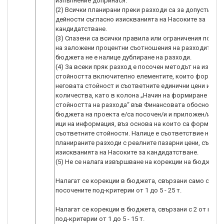
изпълнение допринася.
(2) Всички планирани преки разходи са за допустими
дейности съгласно изискванията на Насоките за
кандидатстване.
(3) Спазени са всички правила или ограничения по от
на заложени процентни съотношения на разходите и в
бюджета не е налице дублиране на разходи.
(4) За всеки пряк разход е посочен методът на изчисл
стойността включително елементите, които формира
неговата стойност и съответните единични цени и
количества, като в колона „Начин на формиране на
стойността на разхода“ във Финансовата обосновка 
бюджета на проекта е/са посочен/и и приложен/и изт
ици на информация, въз основа на които са формиран
съответните стойности. Налице е съответствие на
планираните разходи с реалните пазарни цени, съглас
изискванията на Насоките за кандидатстване.
(5) Не се налага извършване на корекции на бюджета - 
Налагат се корекции в бюджета, свързани само с 1 от
посочените под-критерии от 1 до 5 - 25 т.
Налагат се корекции в бюджета, свързани с 2 от посо
под-критерии от 1 до 5 - 15 т.