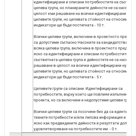
идентифицирани и описани потребностите на съответ
целева група, но планираните дейности не са насочени
цялост към решаване на всички идентифицирани нужд
целевите групи, но целевата стойност на относимите
индикатори ще бъде постигната - 10 т.
Всички целеви групи, включени в проектното предло
са допустими съгласно Насоките за кандидатстване. Н
всяка целева група, включена в проектното предлож
ясно са идентифицирани и описани потребностите на
съответната целева група и дейностите не са насочен
решаване в цялост на всички идентифицирани нужди 
целевите групи, но целевата стойност на относимите
индикатори ще бъде постигната - 5 т.
Целевите групи са описани. Идентифицирани са
потребностите, върху които ще повлияе изпълнението
проекта, но са включени и недопустими целеви групи - 
Всички целеви групи са посочени без да са идентифиц
техните потребности и/или липсва информация и не с
ясно как предвидените дейности и резултати доприна
удовлетворяване на потребностите им. - 0 т.