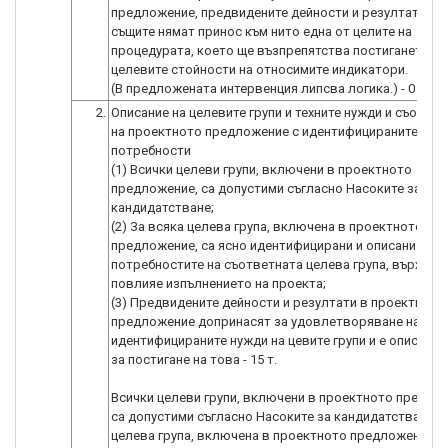
предложение, предвидените дейности и резултати, ка
същите нямат принос към нито една от целите на
процедурата, което ще възпрепятства постигането на
целевите стойности на относимите индикатори.
2.
Описание на целевите групи и техните нужди и съотве
на проектното предложение с идентифицираните нуж
потребности
(1) Всички целеви групи, включени в проектното
предложение, са допустими съгласно Насоките за
кандидатстване;
(2) За всяка целева група, включена в проектното
предложение, са ясно идентифицирани и описани
потребностите на съответната целева група, върху ко
повлияе изпълнението на проекта;
(3) Предвидените дейности и резултати в проектното
предложение допринасят за удовлетворяване на
идентифицираните нужди на цевите групи и е описан н
за постигане на това - 15 т.
Всички целеви групи, включени в проектното предло
са допустими съгласно Насоките за кандидатстване. З
целева група, включена в проектното предложение я