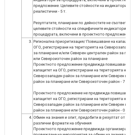
предложение. Целевите стойности на индикаторите с
реалистични - 5 т.
Резултатите, планирани по дейностите не съответства
целевите стойности на специфичните индикатори за
3.
Регионална приоритизация/ Повишаване на капацитет
ОГО, регистрирани на територията на Северозападен
за планиране и/или Северен централен район за плани
или Североизточен район за планиране
Проектното предложение предвижда повишаване на
капацитет на ОГО, регистрирани на територията на
Северозападен район за планиране или Северен цент
район за планиране или Североизточен район - 7 т.
Проектното предложение не предвижда повишаване 
капацитет на ОГО, регистрирани на територията на
Северозападен район за планиране или Северен цент
4.
Обмен на знания и опит, придобити в резултат от учас
различни формати на обучения
Проектното предложение предвижда организиране и
провеждане на мероприятия за обмен на знания и опи