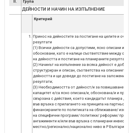
II.
Група
ДЕЙНОСТИ И НАЧИН НА ИЗПЪЛНЕНИЕ
Критерий
1.
Принос на дейностите за постигане на целите и очакв
резултати
(1) Всички дейности са допустими, ясно описани и
обосновани, като е налице съответствие между опис
на дейността и постигане на планираните резултати;
(2) Начинът на изпълнение за всяка дейност е добре
структуриран и описан, съответства на описанието на
дейността и ще доведе до постигане на заложените ц
резултати;
(3) Необходимостта от дейност/и за повишаване на
капацитет е/са ясно описана/и, обоснована/и и пряко
свързана с действия, които кандидатът планира да и
във връзка с прилагането на принципа на партньорств
финансираните по политиката на сближаване/ изпълн
на специфични програми/ политики/ реформи/ правни
ангажименти и/или във връзка с планирани инвестици
местно/регионално/национално ниво в Р България - 25