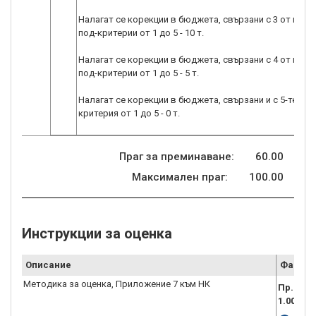
Налагат се корекции в бюджета, свързани с 3 от посо
под-критерии от 1 до 5 - 10 т.
Налагат се корекции в бюджета, свързани с 4 от посо
под-критерии от 1 до 5 - 5 т.
Налагат се корекции в бюджета, свързани и с 5-те под
критерия от 1 до 5 - 0 т.
Праг за преминаване:
60.00
Максимален праг:
100.00
Инструкции за оценка
Описание
Файл
Методика за оценка, Приложение 7 към НК
Пр. 7 -
1.008.do