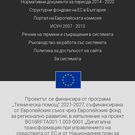
Нормативни документи за периода 2014 - 2020
Структурни фондове на ЕС в България
Портал на Европейската комисия
ИСУН 2007 - 2013
Речник на термини и съкращения в системата
Ръководство за работа със системата
Политика за достъпност на сайта
За системата
Проектът се финансира от програма
„Техническа помощ” 2021-2027, съфинансирана
от Европейския съюз чрез Европейския фонд
за регионално развитие, в изпълнение на проект
BG16RFTA001-1.003-0001 „Дигитална
трансформация при управлението на
средствата от ЕС и от Националния план за