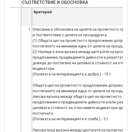
СЪОТВЕТСТВИЕ И ОБОСНОВКА
Критерий
1.
Описание и обосновка на целите на проектното пред
и съответствие с целите на процедурата
(1) Общата цел на проектното предложение допринас
постигането на минимум една от целите на процедурат
(2) Налице е ясна връзка между целта/ите на проектн
предложение, предвидените дейности и резултати, к
доведе до постигане на целевата стойност на относи
индикатори.
(Логиката на интервенцията е добра.) - 15 т.
Общата цел на проектното предложение допринася з
постигането на минимум една от целите на процедурат
липсва връзка между общата цел на проектното
предложение и предвидените дейности и/или резултат
целевата стойност на относимите индикатори ще бъд
постигната.
(Логиката на интервенцията е слаба.) - 5 т.
Липсва ясна връзка между целта/ите на проектното