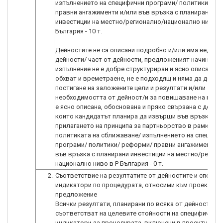
изпълнението на специфични програми/ политики/ ре
правни ангажименти и/или във връзка с планирани
инвестиции на местно/регионално/национално ниво в
България - 10 т.
Дейностите не са описани подробно и/или има недопу
дейности/ част от дейности, предложеният начин на
изпълнение не е добре структуриран и ясно описан с я
обхват и времетраене, не е подходящ и няма да довед
постигане на заложените цели и резултати и/или
необходимостта от дейност/и за повишаване на капац
е ясно описана, обоснована и пряко свързана с дейст
които кандидатът планира да извърши във връзка с
прилагането на принципа за партньорство в рамките 
политиката на сближаване/ изпълнението на специфи
програми/ политики/ реформи/ правни ангажименти и
във връзка с планирани инвестиции на местно/регион
2.
Съответствие на резултатите от дейностите и специф
индикатори по процедурата, относими към проектнот
предложение
Всички резултати, планирани по всяка от дейностите,
съответстват на целевите стойности на специфичните
индикатори за процедурата, включени в проектното