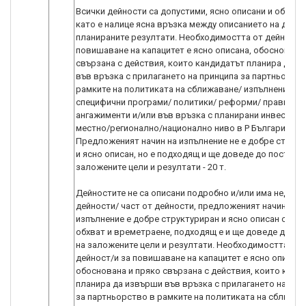
Всички дейности са допустими, ясно описани и обосно
като е налице ясна връзка между описанието на дейно
планираните резултати. Необходимостта от дейност/и
повишаване на капацитет е ясно описана, обоснована
свързана с действия, които кандидатът планира да и
във връзка с прилагането на принципа за партньорст
рамките на политиката на сближаване/ изпълнението 
специфични програми/ политики/ реформи/ правни
ангажименти и/или във връзка с планирани инвестици
местно/регионално/национално ниво в Р България.
Предложеният начин на изпълнение не е добре струк
и ясно описан, но е подходящ и ще доведе до постиган
заложените цели и резултати - 20 т.
Дейностите не са описани подробно и/или има недопу
дейности/ част от дейности, предложеният начин на
изпълнение е добре структуриран и ясно описан с ясе
обхват и времетраене, подходящ е и ще доведе до по
на заложените цели и резултати. Необходимостта от
дейност/и за повишаване на капацитет е ясно описана
обоснована и пряко свързана с действия, които канд
планира да извърши във връзка с прилагането на при
за партньорство в рамките на политиката на сближав