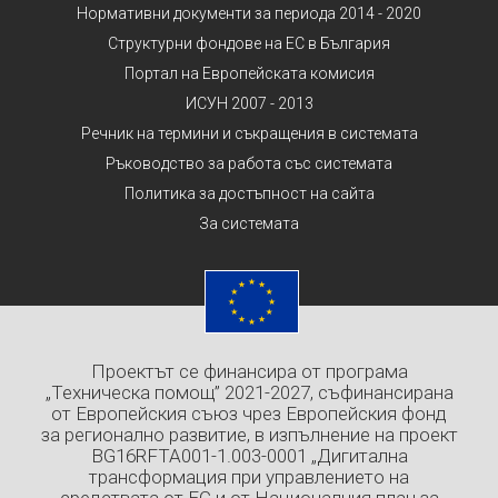
Нормативни документи за периода 2014 - 2020
Структурни фондове на ЕС в България
Портал на Европейската комисия
ИСУН 2007 - 2013
Речник на термини и съкращения в системата
Ръководство за работа със системата
Политика за достъпност на сайта
За системата
Проектът се финансира от програма
„Техническа помощ” 2021-2027, съфинансирана
от Европейския съюз чрез Европейския фонд
за регионално развитие, в изпълнение на проект
BG16RFTA001-1.003-0001 „Дигитална
трансформация при управлението на