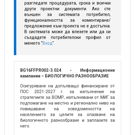
разгледате процедурата, срока и всички
други проектни документи. Ако сте
външен за системата потребител,
функционалността за коментиране/
предложение към проекта не е достъпна.
В системата може да влезете или да си
създадете потребителски профил от
менюто "
Вход
".
BG16FFPR002-3.024 - Информационни
кампании – БИОЛОГИЧНО РАЗНООБРАЗИЕ
Осигуряване на допълващо финансиране от
ПОС 2021-2027 г. за изпълнение на
стратегиите за ВОМР, изпълнявани от МИГ за
подпомагане на местно и регионално ниво на
повишаване на осведомеността на
населението за целите за опазване на
биологичното разнообразие и заплахите за
него.