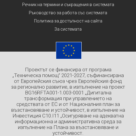
Речник на термини и съкращения в системата
Ръководство за работа със системата
Политика за достъпност на сайта
За системата
Проектът се финансира от програма
„Техническа помощ” 2021-2027, съфинансирана
от Европейския съюз чрез Европейския фонд
за регионално развитие, в изпълнение на проект
BG16RFTA001-1.003-0001 „Дигитална
трансформация при управлението на
средствата от ЕС и от Националния план за
възстановяване и устойчивост, в изпълнение на
Инвестиция C10.I11 „Осигуряване на адекватна
информационна и административна среда за
изпълнение на Плана за възстановяване и
устойчивост.