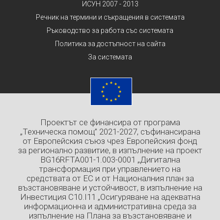
ИСУН 2007 - 2013
Речник на термини и съкращения в системата
Ръководство за работа със системата
Политика за достъпност на сайта
За системата
Проектът се финансира от програма
„Техническа помощ” 2021-2027, съфинансирана
от Европейския съюз чрез Европейския фонд
за регионално развитие, в изпълнение на проект
BG16RFTA001-1.003-0001 „Дигитална
трансформация при управлението на
средствата от ЕС и от Националния план за
възстановяване и устойчивост, в изпълнение на
Инвестиция C10.I11 „Осигуряване на адекватна
информационна и административна среда за
изпълнение на Плана за възстановяване и