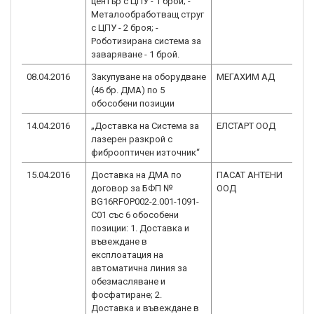
център с ЦПУ - 1 брой; -
Металообработващ струг
с ЦПУ - 2 броя; -
Роботизирана система за
заваряване - 1 брой.
08.04.2016
Закупуване на оборудване
МЕГАХИМ АД
BG
(46 бр. ДМА) по 5
2.0
обособени позиции
14.04.2016
„Доставка на Система за
ЕЛСТАРТ ООД
BG
лазерен разкрой с
2.0
фиброоптичен източник“
15.04.2016
Доставка на ДМА по
ПАСАТ АНТЕНИ
BG
договор за БФП №
ООД
2.0
BG16RFOP002-2.001-1091-
C01 със 6 обособени
позиции: 1. Доставка и
въвеждане в
експлоатация на
автоматична линия за
обезмасляване и
фосфатиране; 2.
Доставка и въвеждане в