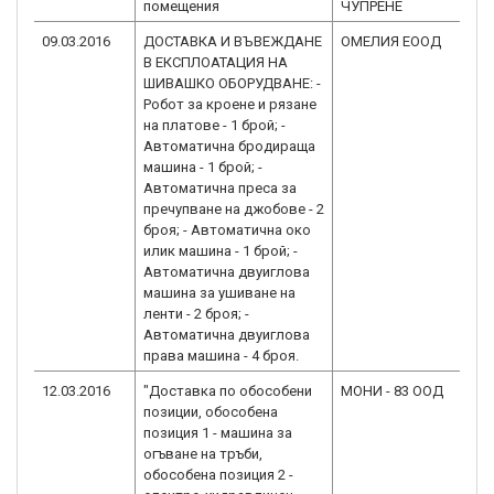
помещения
ЧУПРЕНЕ
2.0
09.03.2016
ДОСТАВКА И ВЪВЕЖДАНЕ
ОМЕЛИЯ ЕООД
BG
В ЕКСПЛОАТАЦИЯ НА
2.0
ШИВАШКО ОБОРУДВАНЕ: -
Робот за кроене и рязане
на платове - 1 брой; -
Автоматична бродираща
машина - 1 брой; -
Автоматична преса за
пречупване на джобове - 2
броя; - Автоматична око
илик машина - 1 брой; -
Автоматична двуиглова
машина за ушиване на
ленти - 2 броя; -
Автоматична двуиглова
права машина - 4 броя.
12.03.2016
"Доставка по обособени
МОНИ - 83 ООД
BG
позиции, обособена
2.0
позиция 1 - машина за
огъване на тръби,
обособена позиция 2 -