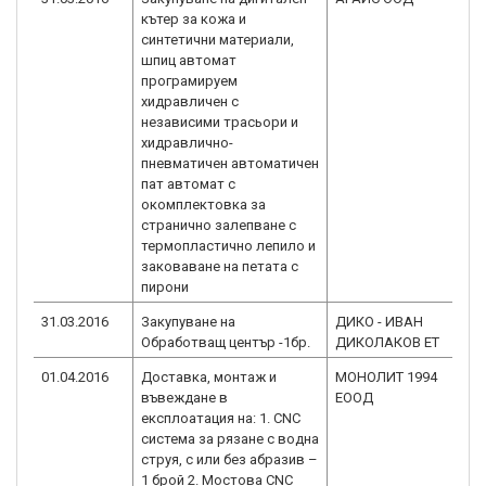
кътер за кожа и
2.0
синтетични материали,
шпиц автомат
програмируем
хидравличен с
независими трасьори и
хидравлично-
пневматичен автоматичен
пат автомат с
окомплектовка за
странично залепване с
термопластично лепило и
заковаване на петата с
пирони
31.03.2016
Закупуване на
ДИКО - ИВАН
BG
Обработващ център -1бр.
ДИКОЛАКОВ ЕТ
2.0
01.04.2016
Доставка, монтаж и
МОНОЛИТ 1994
BG
въвеждане в
ЕООД
2.0
експлоатация на: 1. CNC
система за рязане с водна
струя, с или без абразив –
1 брой 2. Мостова CNC