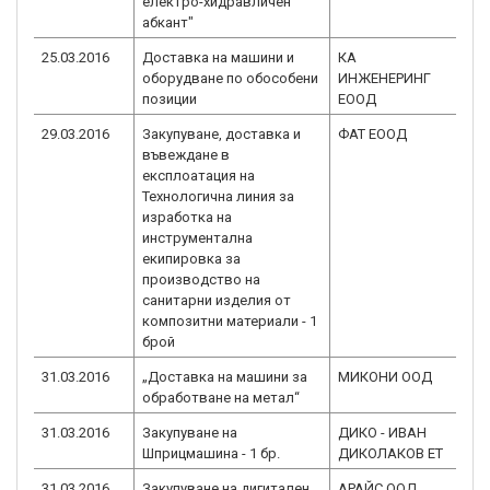
електро-хидравличен
абкант"
25.03.2016
Доставка на машини и
КА
BG
оборудване по обособени
ИНЖЕНЕРИНГ
2.0
позиции
ЕООД
29.03.2016
Закупуване, доставка и
ФАТ ЕООД
BG
въвеждане в
2.0
експлоатация на
Технологична линия за
изработка на
инструментална
екипировка за
производство на
санитарни изделия от
композитни материали - 1
брой
31.03.2016
„Доставка на машини за
МИКОНИ ООД
BG
обработване на метал“
2.0
31.03.2016
Закупуване на
ДИКО - ИВАН
BG
Шприцмашина - 1 бр.
ДИКОЛАКОВ ЕТ
2.0
31.03.2016
Закупуване на дигитален
АРАЙС ООД
BG