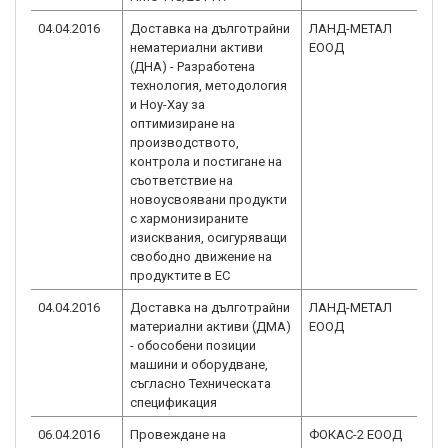
04.04.2016
Доставка на дълготрайни
ЛАНД-МЕТАЛ
BG
нематериални активи
ЕООД
2.0
(ДНА) - Разработена
технология, методология
и Ноу-Хау за
оптимизиране на
производството,
контрола и постигане на
съответствие на
новоусвоявани продукти
с хармонизираните
изисквания, осигуряващи
свободно движение на
продуктите в ЕС
04.04.2016
Доставка на дълготрайни
ЛАНД-МЕТАЛ
BG
материални активи (ДМА)
ЕООД
2.0
- обособени позиции
машини и оборудване,
съгласно Техническата
спецификация
06.04.2016
Провеждане на
ФОКАС-2 ЕООД
BG