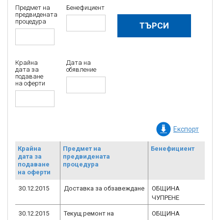
Предмет на
Бенефициент
предвидената
процедура
Крайна
Дата на
дата за
обявление
подаване
на оферти
Експорт
Крайна
Предмет на
Бенефициент
Но
дата за
предвидената
дог
подаване
процедура
БФ
на оферти
30.12.2015
Доставка за обзавеждане
ОБЩИНА
BG
ЧУПРЕНЕ
2.0
30.12.2015
Текущ ремонт на
ОБЩИНА
BG