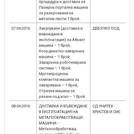
процедура и доставка на
2.0
Лазерна портална машина
за разкрояване на
метални листи-1 брой.
07.04.2016
Закупуване (доставка и
ДЕБУЛКО ООД
BG
въвеждане в
2.0
експлоатация) на Абкант
машина – 1 брой,
Координатно-заваръчна
машина – 1 брой,
Заваръчна роботизирана
система – 1 брой,
Mултипроцесна
компактна машина за
заваряване – 1 брой,
Oтрезна машина за
рязане под ъгъл – 1 брой
08.04.2016
ДОСТАВКА И ВЪВЕЖДАНЕ
СД УНИТЕХ -
BG
В ЕКСПЛОАТАЦИЯ НА
ХРИСТЕВ И СИЕ
2.0
МЕТАЛООБРАБОТВАЩИ
МАШИНИ: -
Металообработващ