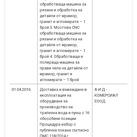
обработваща машина за
рязане и обработка на
детайли от мрамор,
гранит и агломерати – 1
брой 3. Мостова CNC
обработваща машина за
рязане и обработка на
детайли от мрамор,
гранит и агломерати – 1
брой 4. Обработваща и
полираща машина за
прави чела на детайли от
мрамор, гранит и
агломерати – 1 брой
01.04.2016
Доставка и въвеждане в
А И Д -
BG
експлоатация на
КОМЕРСИАЛ
2.0
оборудване за
ЕООД
производство на
трапезна вода и пунш с 16
обособени позиции.
Процедура избор с
публична покана съгласно
ПМС 118/2014 г.