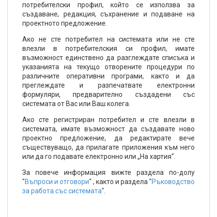
потребителски профил, който се използва за
създаване, редакция, съхранение и подаване на
проектното предложение.
Ако не сте потребител на системата или не сте
влезли в потребителския си профил, имате
възможност единствено да разглеждате списъка и
указанията на текущо отворените процедури по
различните оперативни програми, както и да
преглеждате и разпечатвате електронни
формуляри, предварително създадени със
системата от Вас или Ваш колега.
Ако сте регистриран потребител и сте влезли в
системата, имате възможност да създавате ново
проектно предложение, да редактирате вече
съществуващо, да прилагате приложения към него
или да го подавате електронно или „На хартия“.
За повече информация вижте раздела по-долу
"
Въпроси и отговори
" , както и раздела "
Ръководство
за работа със системата
".