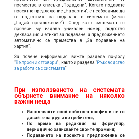
премества в списъка „Подадени“. Когато подавате
проектно предложение „На хартия“, е необходимо да
го подготвите за подаване в системата (меню
„Подай предложение“). След като системата го
провери му издава уникален номер, подготвя
декларация и етикет за подаване, а предложението
автоматично се премества в „За подаване на
хартия“.
За повече информация вижте раздела по-долу
"
Въпроси и отговори
" , както и раздела "
Ръководство
за работа със системата
".
При използването на системата
обърнете внимание на няколко
важни неща
Използвайте свой собствен профил и не го
давайте на други потребители;
По време на редакция на формуляр,
периодично записвайте своите промени;
Подаването на проектно предложение се