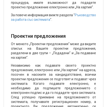
процедура, имате възможност да подадете
проектно предложение електронно или „На хартия“.
За повече информация вижте раздела "
Ръководство
за работа със системата
".
Проектни предложения
От менюто „Проектни предложения“ може да видите
списък на Вашите проектни предложения,
разделени в две групи – „Подадени“ и „За подаване
на хартия“.
Независимо как подавате своето проектно
предложение, електронно или „На хартия“ на адреса,
посочен в насоките за кандидатстване, всички
проектни предложения се подготвят и подават чрез
системата. Когато подавате електронно, е
необходимо да подпишете предложението с
електронен подпис и да го подадете чрез системата.
След успешно приемане на предложението от
системата, получавате регистрационен номер, а
проектното Ви предложение автоматично се