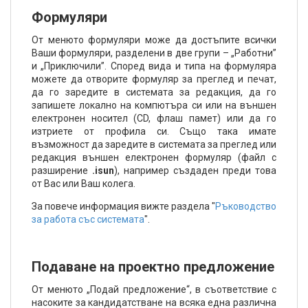
Формуляри
От менюто формуляри може да достъпите всички
Ваши формуляри, разделени в две групи – „Работни”
и „Приключили”. Според вида и типа на формуляра
можете да отворите формуляр за преглед и печат,
да го заредите в системата за редакция, да го
запишете локално на компютъра си или на външен
електронен носител (CD, флаш памет) или да го
изтриете от профила си. Също така имате
възможност да заредите в системата за преглед или
редакция външен електронен формуляр (файл с
разширение
.isun
), например създаден преди това
от Вас или Ваш колега.
За повече информация вижте раздела "
Ръководство
за работа със системата
".
Подаване на проектно предложение
От менюто „Подай предложение“, в съответствие с
насоките за кандидатстване на всяка една различна