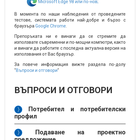
Microsoft Edge 98 или по-нов;
В момента по наши наблюдения от проведените
тестове, системата работи най-добре и бързо с
браузъра
Google Chrome
.
Препоръката ни е винаги да се стремите да
използвате съвременни и по-мощни компютри, както
и винаги да работите с последна актуална версия на
използвания от Вас браузър.
За повече информация вижте раздела по-долу
"
Въпроси и отговори
"
ВЪПРОСИ И ОТГОВОРИ
Потребител и потребителски
профил
Подаване на проектно
предложение