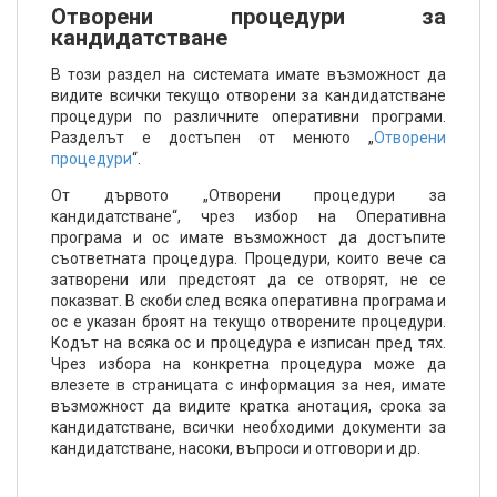
Отворени процедури за
кандидатстване
В този раздел на системата имате възможност да
видите всички текущо отворени за кандидатстване
процедури по различните оперативни програми.
Разделът е достъпен от менюто „
Отворени
процедури
“.
От дървото „Отворени процедури за
кандидатстване“, чрез избор на Оперативна
програма и ос имате възможност да достъпите
съответната процедура. Процедури, които вече са
затворени или предстоят да се отворят, не се
показват. В скоби след всяка оперативна програма и
ос е указан броят на текущо отворените процедури.
Кодът на всяка ос и процедура е изписан пред тях.
Чрез избора на конкретна процедура може да
влезете в страницата с информация за нея, имате
възможност да видите кратка анотация, срока за
кандидатстване, всички необходими документи за
кандидатстване, насоки, въпроси и отговори и др.