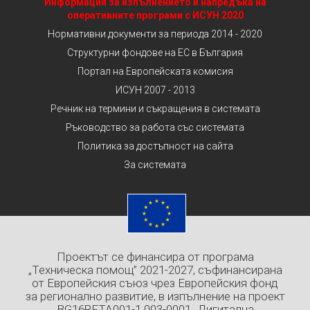
Информация за изпълнението и напредъка на
оперативните програми с ИСУН 2020
Нормативни документи за периода 2014 - 2020
Структурни фондове на ЕС в България
Портал на Европейската комисия
ИСУН 2007 - 2013
Речник на термини и съкращения в системата
Ръководство за работа със системата
Политика за достъпност на сайта
За системата
Проектът се финансира от програма
„Техническа помощ” 2021-2027, съфинансирана
от Европейския съюз чрез Европейския фонд
за регионално развитие, в изпълнение на проект
BG16RFTA001-1.003-0001 „Дигитална