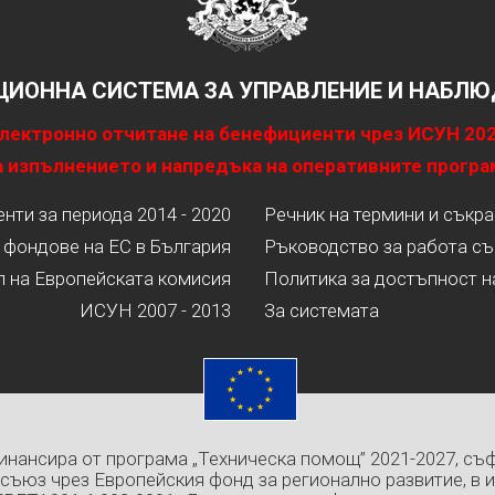
ИОННА СИСТЕМА ЗА УПРАВЛЕНИЕ И НАБЛЮД
лектронно отчитане на бенефициенти чрез ИСУН 20
 изпълнението и напредъка на оперативните програ
ти за периода 2014 - 2020
Речник на термини и съкр
 фондове на ЕС в България
Ръководство за работа съ
л на Европейската комисия
Политика за достъпност н
ИСУН 2007 - 2013
За системата
инансира от програма „Техническа помощ” 2021-2027, съ
съюз чрез Европейския фонд за регионално развитие, в 