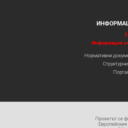
ИНФОРМАЦ
Е
Информация за
Нормативни докумен
Структурни
Порта
Проектът се ф
Европейския 