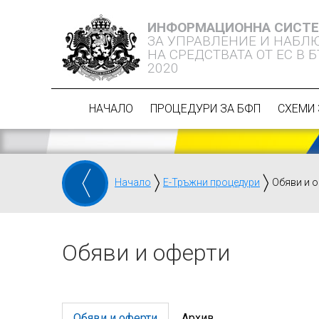
ИНФОРМАЦИОННА СИСТ
ЗА УПРАВЛЕНИЕ И НАБЛ
НА СРЕДСТВАТА ОТ ЕС В 
2020
НАЧАЛО
ПРОЦЕДУРИ ЗА БФП
СХЕМИ 
Начало
Е-Тръжни процедури
Обяви и 
Обяви и оферти
Обяви и оферти
Архив