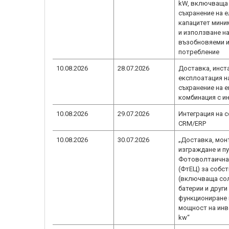
kW, включваща
съхранение на е
капацитет мини
и използване н
възобновяеми и
потребление
10.08.2026
28.07.2026
Доставка, инст
експлоатация н
съхранение на е
комбинация с и
10.08.2026
29.07.2026
Интеграция на 
CRM/ERP
10.08.2026
30.07.2026
„Доставка, мон
изграждане и пу
Фотоволтаична
(ФтЕЦ) за собс
(включваща сол
батерии и други
функциониране 
мощност на инве
kw“