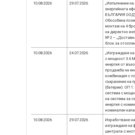
10.08.2026
29.07.2026
„Изпълнение на
енергийната еф
БЪЛГАРИЯ ООД“ 
Обособена пози
монтаж на 4 бр
на директно из
№ 2 – „Доставк
блок за отопле
10.08.2026
24.07.2026
„Изграждане на
с мощност 3.6 
енергия от въз
продажба на ен
комбинация с л
съхранение на 
(батерии): ОП 
система с мощн
на система за с
енергия с номи
номинален капа
10.08.2026
29.07.2026
Изработване на
изграждане на 
централа с инс