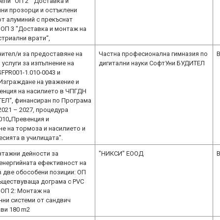
ели“ ОП 2 " Доставка и
ни прозорци и остъклени
от алуминий с прекъснат
 ОП 3 "Доставка и монтаж на
стриални врати“,
нител/и за предоставяне на
Частна професионална гимназия по
B
услуги за изпълнение на
дигитални науки СофтУни БУДИТЕЛ
FPR001-1.010-0043 и
Изграждане на уважение и
венция на насилието в ЧПГДН
ЕЛ“, финансиран по Програма
2021 – 2027, процедура
010„Превенция и
е на тормоза и насилието и
есията в училищата".
тажни дейности за
"НИКСИ" ЕООД
B
енергийната ефективност на
 две обособени позиции: ОП
съществуваща дограма с PVC
 ОП 2: Монтаж на
ни системи от сандвич
иви 180 m2