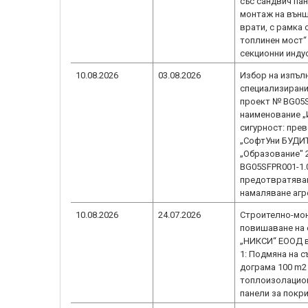
със сандвич пан
монтаж на външ
врати, с рамка 
топлинен мост“
секционни инду
10.08.2026
03.08.2026
Избор на изпъл
специализирани 
проект № BG05S
наименование „
сигурност: пре
„СофтУни БУДИТ
„Образование" 
BG05SFPR001-1.
предотвратяван
намаляване агр
10.08.2026
24.07.2026
Строително-мон
повишаване на 
„НИКСИ“ ЕООД в
1: Подмяна на 
дограма 100 m2
топлоизолацион
панели за покр