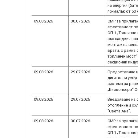
на енергия (бат
по-малък от 50
09.08.2026
30.07.2026
СМР за прилаган
ефективност по
ОП 1 „Топлинно
със сандвич пан
монтаж на външ
врати, с рамка 
топлинен мост“
секционни инду
09.08.2026
29.07.2026
Предоставяне н
дигитални услу
система за разв
„Биоконсерв“ 
09.08.2026
29.07.2026
Внедряване на 
отопление и ох
"Света Ана".
09.08.2026
30.07.2026
СМР за прилаган
ефективност по
ОП 1 „Топлинно