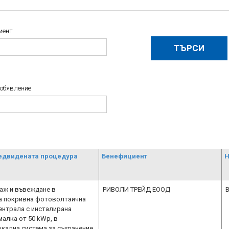
иент
 обявление
едвидената процедура
Бенефициент
Н
аж и въвеждане в
РИВОЛИ ТРЕЙД ЕООД
B
а покривна фотоволтаична
ентрала с инсталирана
малка от 50 kWp, в
окална система за съхранение