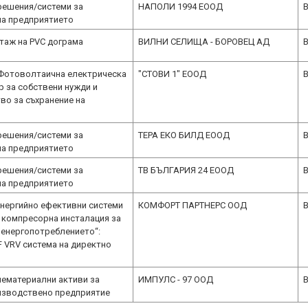
решения/системи за
НАПОЛИ 1994 ЕООД
B
на предприятието
таж на PVC дограма
ВИЛНИ СЕЛИЩА - БОРОВЕЦ АД
B
 Фотоволтаична електрическа
"СТОВИ 1" ЕООД
B
p за собствени нужди и
во за съхранение на
я
решения/системи за
ТЕРА ЕКО БИЛД ЕООД
B
на предприятието
решения/системи за
ТВ БЪЛГАРИЯ 24 ЕООД
B
на предприятието
енергийно ефективни системи
КОМФОРТ ПАРТНЕРС ООД
B
 компресорна инсталация за
 енергопотреблението“:
 VRV система на директно
нематериални активи за
ИМПУЛС - 97 ООД
B
изводствено предприятие