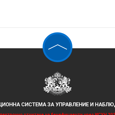
ИОННА СИСТЕМА ЗА УПРАВЛЕНИЕ И НАБЛЮД
лектронно отчитане на бенефициенти чрез ИСУН 20