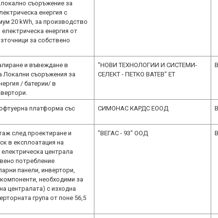
 локално съоръжение за
лектрическа енергия с
мум 20 kWh, за производство
а електрическа енергия от
зточници за собствено
алиране и въвеждане в
"НОВИ ТЕХНОЛОГИИ И СИСТЕМИ-
B
а Локални съоръжения за
СЕЛЕКТ - ПЕТКО ВАТЕВ" ЕТ
нергия / батерии/ в
нвертори.
софтуерна платформа със
СИМОНАС КАРДС ЕООД
B
таж след проектиране и
"ВЕГАС - 93" ООД
B
ск в експлоатация на
 електрическа централа
твено потребление
арни панели, инвертори,
 компоненти, необходими за
на централата) с изходна
рторната група от поне 56,5