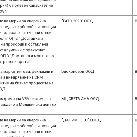
ерия) с полезен капацитет не
 kWh
е на мерки за енергийна
"ГАТО 2020" ООД
B
 следните обособени позиции:
 изолиране на външни стени
ели“ ОП 2 " Доставка и
ни прозорци и остъклени
от алуминий с прекъснат
 ОП 3 "Доставка и монтаж на
стриални врати“
а маркетингови, рекламни и
Биоконсерв ООД
B
ги и внедряване на CRM
итие на бизнес процесите на
ООД
съвременна VRV система за
МЦ СВЕТА АНА ООД
B
лаждане в Медицински център
е на мерки за енергийна
"ДАНИМПЕКС" ЕООД
B
 следните обособени позиции:
 изолиране на външни стени