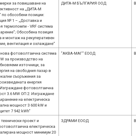
 мерки за повишаване на
ДИТА-М БЪЛГАРИЯ ООД
B
ективност на „ДИТА-М
по обособени позиции:
ция № 1 – „Доставка и
оя термопомпи - VRF система
парение“; Обособена позиция
а и монтаж на рекуперативен
ние, вентилация и охлаждане“
 нова фотоволтаична система
"АКВА-МАГ" ЕООД
B
MW за производство на
обновяеми източници, за
ергия на свободния пазар в
окални съоръжения за
произведената енергия
1: Изграждане фотоволтаична
ост 3.6 MW ОП 2: Изграждане
ъхранение на електрическа
нална мощност 3 600 kW и
цитет 7 942 kWh“
 технически проект и
ЗДРАМИ ЕООД
B
фотоволтаична електрическа
талирана мощност минимум 20