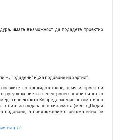
едура, имате възможност да подадете проектно
 – „Подадени“ и „За подаване на хартия“.
насоките за кандидатстване, всички проектни
те предложението с електронен подпис и да го
омер, а проектното Ви предложение автоматично
дготвите за подаване в системата (меню „Подай
за подаване, а предложението автоматично се
системата
".