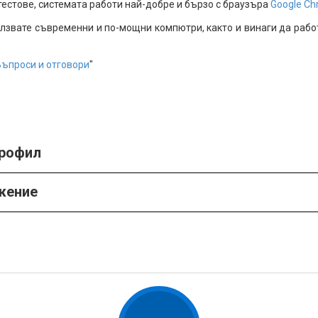
естове, системата работи най-добре и бързо с браузъра
Google C
олзвате съвременни и по-мощни компютри, както и винаги да рабо
Въпроси и отговори
"
профил
жение