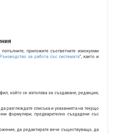
ения
 попълните, приложите съответните изискуеми
Ръководство за работа със системата
", както и
ил, който се използва за създаване, редакция,
 да разглеждате списъка и указанията на текущо
онни формуляри, предварително създадени със
ложение, да редактирате вече съществуващо, да