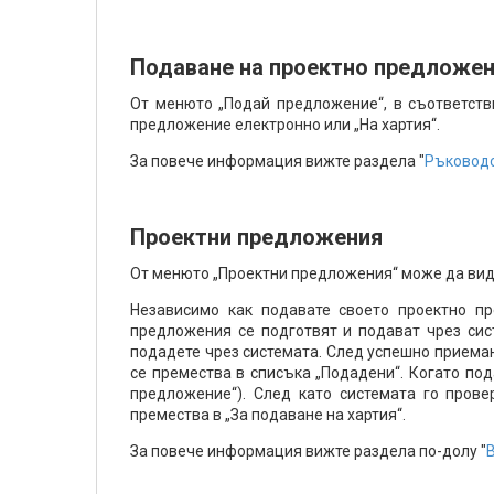
Подаване на проектно предложе
От менюто „Подай предложение“, в съответств
предложение електронно или „На хартия“.
За повече информация вижте раздела "
Ръководс
Проектни предложения
От менюто „Проектни предложения“ може да види
Независимо как подавате своето проектно пр
предложения се подготвят и подават чрез сис
подадете чрез системата. След успешно приема
се премества в списъка „Подадени“. Когато по
предложение“). След като системата го пров
премества в „За подаване на хартия“.
За повече информация вижте раздела по-долу "