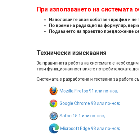
При използването на системата 
Използвайте свой собствен профил и не 
По време на редакция на формуляр, пери
Подаването на проектно предложение се 
Технически изисквания
За правилната работа на системата е необходим
тази функционалност вижте потребителската док
Системата е разработена и тествана за работа с
Mozilla Firefox 91 или по-нов;
Google Chrome 98 или по-нов;
Safari 15.1 или по-нов;
Microsoft Edge 98 или по-нов;