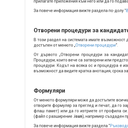
прилагате приложения към него или да го подава
За повече информация вижте раздела по-долу "
Отворени процедури за кандидат
В този раздел на системата имате възможност 
достъпен от менюто „
Отворени процедури
“.
От дървото „Отворени процедури за кандидат
Процедури, които вече са затворени или предстоя
процедури. Кодът на всяка ос и процедура е и
възможност да видите кратка анотация, срока за
Формуляри
От менюто формуляри може да достъпите всички 
отворите формуляр за преглед и печат, да го з
флаш памет) или да го изтриете от профила с
(файл с разширение
.isun
), например създаден п
За повече информация вижте раздела "
Ръководс