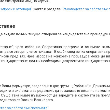
те електронно или „На хартия“.
Въпроси и отговори
" , както и раздела "
Ръководство за работа със 
стване
да видите всички текущо отворени за кандидатстване процедури 
стване“, чрез избор на Оперативна програма и ос имате въз
т да се отворят, не се показват. В скоби след всяка оперативна п
зписан пред тях. Чрез избора на конкретна процедура може да вл
 кандидатстване, всички необходими документи за кандидатстване,
Ваши формуляри, разделени в две групи – „Работни” и „Приключи
аредите в системата за редакция, да го запишете локално на комп
и. Също така имате възможност да заредите в системата за пре
реди това от Вас или Ваш колега.
тво за работа със системата
".