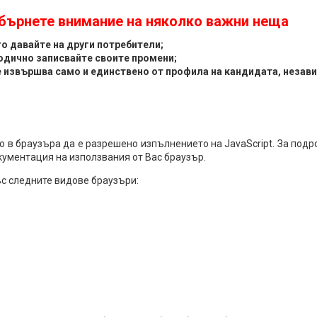
обърнете внимание на няколко важни неща
го давайте на други потребители;
одично записвайте своите промени;
извършва само и единствено от профила на кандидата, независ
о в браузъра да е разрешено изпълнението на JavaScript. За под
ументация на използвания от Вас браузър.
ъс следните видове браузъри: