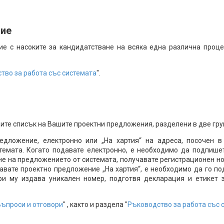
ние
ие с насоките за кандидатстване на всяка една различна проц
тво за работа със системата
".
те списък на Вашите проектни предложения, разделени в две групи
едложение, електронно или „На хартия“ на адреса, посочен в 
темата. Когато подавате електронно, е необходимо да подпише
не на предложението от системата, получавате регистрационен н
давате проектно предложение „На хартия“, е необходимо да го по
ери му издава уникален номер, подготвя декларация и етикет 
Въпроси и отговори
" , както и раздела "
Ръководство за работа със 