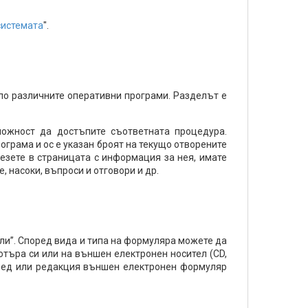
системата
".
по различните оперативни програми. Разделът е
можност да достъпите съответната процедура.
рограма и ос е указан броят на текущо отворените
езете в страницата с информация за нея, имате
 насоки, въпроси и отговори и др.
ли”. Според вида и типа на формуляра можете да
ютъра си или на външен електронен носител (CD,
глед или редакция външен електронен формуляр