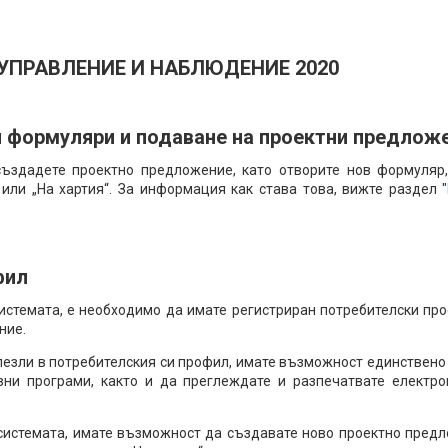
ПРАВЛЕНИЕ И НАБЛЮДЕНИЕ 2020
и формуляри и подаване на проектни предлож
здадете проектно предложение, като отворите нов формуляр,
или „На хартия“. За информация как става това, вижте раздел "
фил
истемата, е необходимо да имате регистриран потребителски проф
ние.
 влезли в потребителския си профил, имате възможност единствено
вни програми, както и да преглеждате и разпечатвате електр
в системата, имате възможност да създавате ново проектно пред