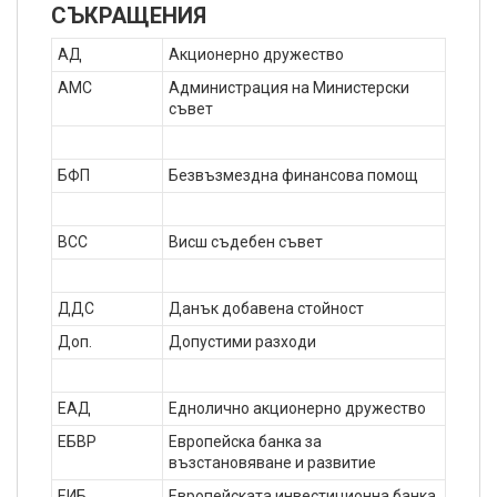
СЪКРАЩЕНИЯ
АД
Акционерно дружество
АМС
Администрация на Министерски
съвет
БФП
Безвъзмездна финансова помощ
ВСС
Висш съдебен съвет
ДДС
Данък добавена стойност
Доп.
Допустими разходи
ЕАД
Еднолично акционерно дружество
ЕБВР
Европейска банка за
възстановяване и развитие
ЕИБ
Европейската инвестиционна банка,