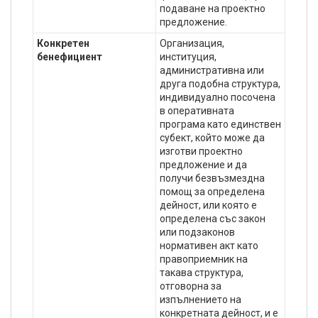
подаване на проектно
предложение.
Конкретен
Организация,
бенефициент
институция,
административна или
друга подобна структура,
индивидуално посочена
в оперативната
програма като единствен
субект, който може да
изготви проектно
предложение и да
получи безвъзмездна
помощ за определена
дейност, или която е
определена със закон
или подзаконов
нормативен акт като
правоприемник на
такава структура,
отговорна за
изпълнението на
конкретната дейност, и е