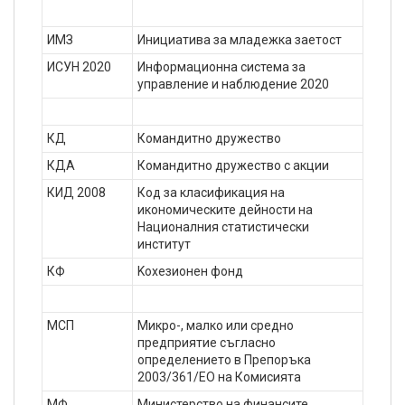
ИМЗ
Инициатива за младежка заетост
ИСУН 2020
Информационна система за
управление и наблюдение 2020
КД
Командитно дружество
КДА
Командитно дружество с акции
КИД 2008
Код за класификация на
икономическите дейности на
Националния статистически
институт
КФ
Koхезионен фонд
МСП
Микро-, малко или средно
предприятие съгласно
определението в Препоръка
2003/361/ЕО на Комисията
МФ
Министерство на финансите