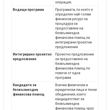
операция.
Водеща програма
Програмата, по която е
определен най-голям
финансов ресурс за
процедура за
предоставяне на
безвъзмездна
финансова помощ за
интегрирани проектни
предложения.
Интегрирано проектно
Проектно предложение
предложение
за предоставяне на
безвъзмездна
финансова помощ по
повече от една
програма.
Кандидати за
Всички физически и
безвъзмездна
юридически лица и техни
финансова помощ
обединения, които
кандидатстват за
безвъзмездна
финансова помощ чрез