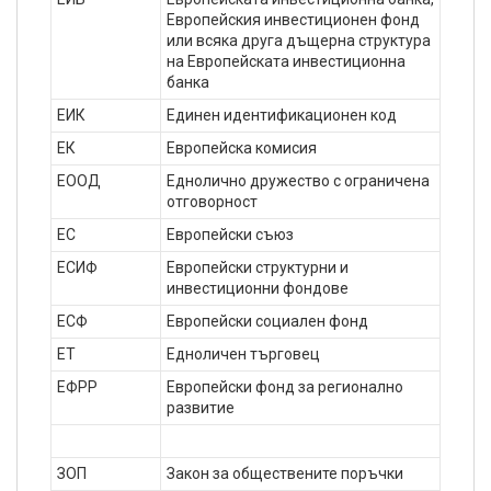
Европейския инвестиционен фонд
или всяка друга дъщерна структура
на Европейската инвестиционна
банка
ЕИК
Единен идентификационен код
ЕК
Европейска комисия
ЕООД
Еднолично дружество с ограничена
отговорност
ЕС
Европейски съюз
ЕСИФ
Европейски структурни и
инвестиционни фондове
ЕСФ
Европейски социален фонд
ЕТ
Едноличен търговец
ЕФРР
Европейски фонд за регионално
развитие
ЗОП
Закон за обществените поръчки