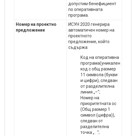
допустим бенефициент
по оперативната
програма.
Номер на проектно
ИСУН 2020 генерира
предложение
автоматичен номер на
проектното
предложение, който
съдържа:
Код на оперативна
програма(уникален
код с общ размер
11 символа (букви
и цифри), следван
от разделителна
линия „–“;
Номер на
приоритетната ос
(Общ размер 1
символ (цифра)),
следван от
разделителна
точка „ . “;