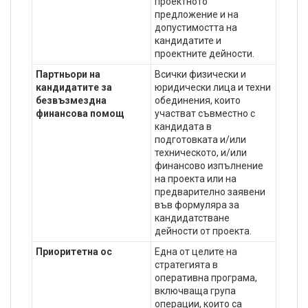
проектното
предложение и на
допустимостта на
кандидатите и
проектните дейности.
Партньори на
Всички физически и
кандидатите за
юридически лица и техни
безвъзмездна
обединения, които
финансова помощ
участват съвместно с
кандидата в
подготовката и/или
техническото, и/или
финансово изпълнение
на проекта или на
предварително заявени
във формуляра за
кандидатстване
дейности от проекта.
Приоритетна ос
Една от целите на
стратегията в
оперативна програма,
включваща група
операции, които са