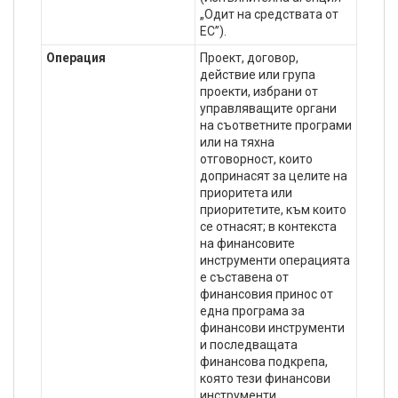
„Одит на средствата от
ЕС”).
Операция
Проект, договор,
действие или група
проекти, избрани от
управляващите органи
на съответните програми
или на тяхна
отговорност, които
допринасят за целите на
приоритета или
приоритетите, към които
се отнасят; в контекста
на финансовите
инструменти операцията
е съставена от
финансовия принос от
една програма за
финансови инструменти
и последващата
финансова подкрепа,
която тези финансови
инструменти