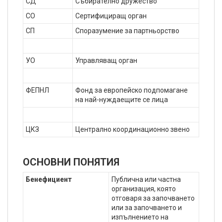
СД
Събирателно дружество
СО
Сертифициращ орган
СП
Споразумение за партньорство
УО
Управляващ орган
ФЕПНЛ
Фонд за европейско подпомагане
на най-нуждаещите се лица
ЦКЗ
Централно координационно звено
ОСНОВНИ ПОНЯТИЯ
Бенефициент
Публична или частна
организация, която
отговаря за започването
или за започването и
изпълнението на