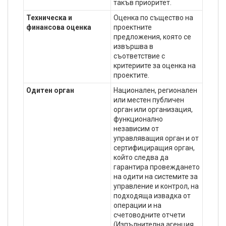
такъв приоритет.
Техническа и
Оценка по същество на
финансова оценка
проектните
предложения, която се
извършва в
съответствие с
критериите за оценка на
проектите.
Одитен орган
Национален, регионален
или местен публичен
орган или организация,
функционално
независим от
управляващия орган и от
сертифициращия орган,
който следва да
гарантира провеждането
на одити на системите за
управление и контрол, на
подходяща извадка от
операции и на
счетоводните отчети
(Изпълнителна агенция