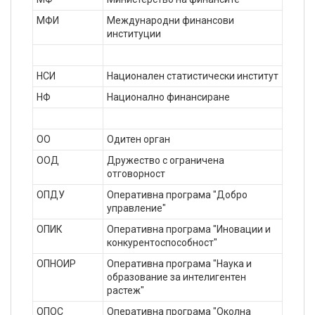
МФИ
Международни финансови
институции
НСИ
Национален статистически институт
НФ
Национално финансиране
ОО
Одитен орган
ООД
Дружество с ограничена
отговорност
ОПДУ
Оперативна програма "Добро
управление"
ОПИК
Оперативна програма "Иновации и
конкурентоспособност"
ОПНОИР
Оперативна програма "Наука и
образование за интелигентен
растеж"
ОПОС
Оперативна програма "Околна