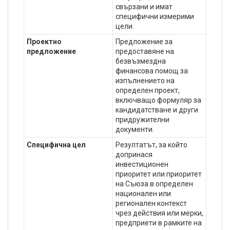
свързани и имат
специфични измерими
цели.
Проектно
Предложение за
предложение
предоставяне на
безвъзмездна
финансова помощ за
изпълнението на
определен проект,
включващо формуляр за
кандидатстване и други
придружителни
документи.
Специфична цел
Резултатът, за който
допринася
инвестиционен
приоритет или приоритет
на Съюза в определен
национален или
регионален контекст
чрез действия или мерки,
предприети в рамките на