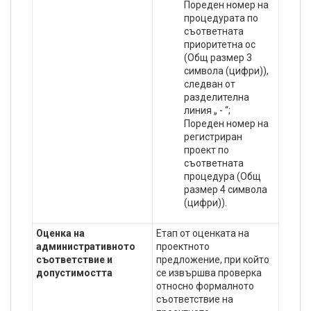
Пореден номер на
процедурата по
съответната
приоритетна ос
(Общ размер 3
символа (цифри)),
следван от
разделителна
линия „ - “;
Пореден номер на
регистриран
проект по
съответната
процедура (Общ
размер 4 символа
(цифри)).
Оценка на
Етап от оценката на
административното
проектното
съответствие и
предложение, при който
допустимостта
се извършва проверка
относно формалното
съответствие на