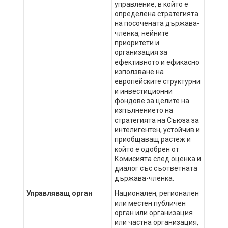
управление, в който е
определена стратегията
на посочената държава-
членка, нейните
приоритети и
организация за
ефективното и ефикасно
използване на
европейските структурни
и инвестиционни
фондове за целите на
изпълнението на
стратегията на Съюза за
интелигентен, устойчив и
приобщаващ растеж и
който е одобрен от
Комисията след оценка и
диалог със съответната
държава-членка.
Управляващ орган
Национален, регионален
или местен публичен
орган или организация
или частна организация,