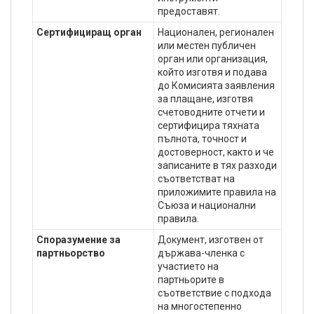
предоставят.
Сертифициращ орган
Национален, регионален
или местен публичен
орган или организация,
който изготвя и подава
до Комисията заявления
за плащане, изготвя
счетоводните отчети и
сертифицира тяхната
пълнота, точност и
достоверност, както и че
записаните в тях разходи
съответстват на
приложимите правила на
Съюза и национални
правила.
Споразумение за
Документ, изготвен от
партньорство
държава-членка с
участието на
партньорите в
съответствие с подхода
на многостепенно