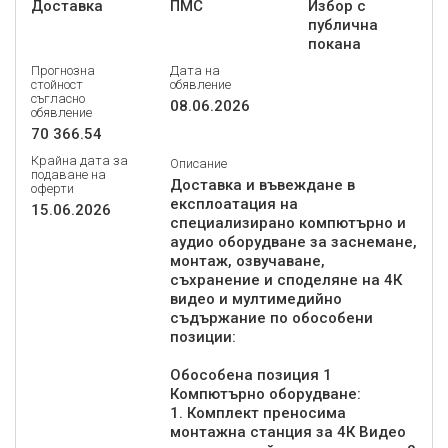
Доставка
ПМС
Избор с
публична
покана
Прогнозна
Дата на
стойност
обявление
съгласно
08.06.2026
обявление
70 366.54
Крайна дата за
Описание
подаване на
Доставка и въвеждане в
оферти
експлоатация на
15.06.2026
специализирано компютърно и
аудио оборудване за заснемане,
монтаж, озвучаване,
съхранение и споделяне на 4К
видео и мултимедийно
съдържание по обособени
позиции:
Обособена позиция 1
Компютърно оборудване:
1. Комплект преносима
монтажна станция за 4К Видео