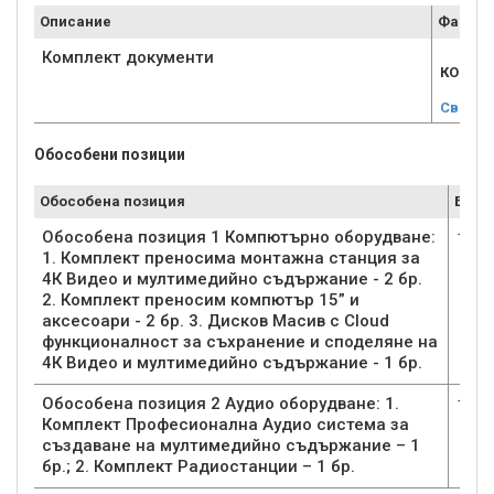
Описание
Файл
Комплект документи
КОМПЛЕ
Свали
Обособени позиции
Обособена позиция
Брой
Обособена позиция 1 Компютърно оборудване:
1
1. Комплект преносима монтажна станция за
4К Видео и мултимедийно съдържание - 2 бр.
2. Комплект преносим компютър 15” и
аксесоари - 2 бр. 3. Дисков Масив с Cloud
функционалност за съхранение и споделяне на
4К Видео и мултимедийно съдържание - 1 бр.
Обособена позиция 2 Аудио оборудване: 1.
1
Комплект Професионална Аудио система за
създаване на мултимедийно съдържание – 1
бр.; 2. Комплект Радиостанции – 1 бр.