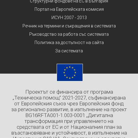
Структурни фондове на ЕС в България
Портал на Европейската комисия
ИСУН 2007 - 2013
Речник на термини и съкращения в системата
Ръководство за работа със системата
Политика за достъпност на сайта
За системата
Проектът се финансира от програма
„Техническа помощ” 2021-2027, съфинансирана
от Европейския съюз чрез Европейския фонд
за регионално развитие, в изпълнение на проект
BG16RFTA001-1.003-0001 „Дигитална
трансформация при управлението на
средствата от ЕС и от Националния план за
възстановяване и устойчивост, в изпълнение на