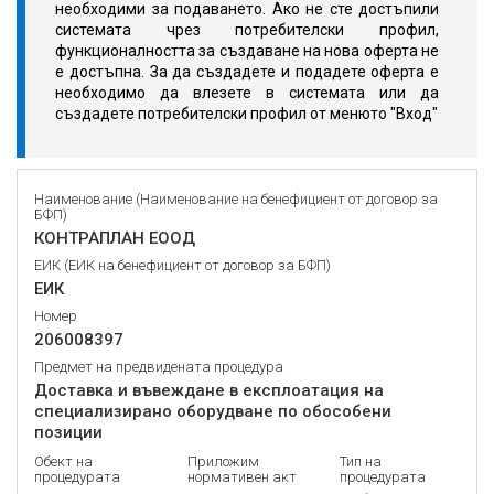
необходими за подаването. Ако не сте достъпили
системата чрез потребителски профил,
функционалността за създаване на нова оферта не
е достъпна. За да създадете и подадете оферта е
необходимо да влезете в системата или да
създадете потребителски профил от менюто "Вход"
Наименование (Наименование на бенефициент от договор за
БФП)
КОНТРАПЛАН ЕООД
ЕИК (ЕИК на бенефициент от договор за БФП)
ЕИК
Номер
206008397
Предмет на предвидената процедура
Доставка и въвеждане в експлоатация на
специализирано оборудване по обособени
позиции
Обект на
Приложим
Тип на
процедурата
нормативен акт
процедурата