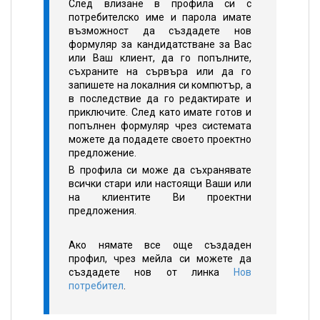
След влизане в профила си с
потребителско име и парола имате
възможност да създадете нов
формуляр за кандидатстване за Вас
или Ваш клиент, да го попълните,
съхраните на сървъра или да го
запишете на локалния си компютър, а
в последствие да го редактирате и
приключите. След като имате готов и
попълнен формуляр чрез системата
можете да подадете своето проектно
предложение.
В профила си може да съхранявате
всички стари или настоящи Ваши или
на клиентите Ви проектни
предложения.
Ако нямате все още създаден
профил, чрез мейла си можете да
създадете нов от линка
Нов
потребител
.