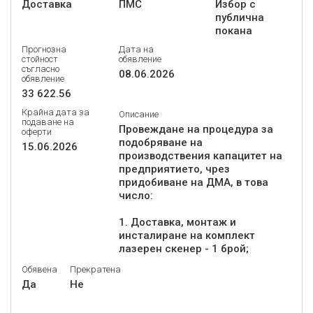
Доставка
ПМС
Избор с
публична
покана
Прогнозна
Дата на
стойност
обявление
съгласно
08.06.2026
обявление
33 622.56
Крайна дата за
Описание
подаване на
Провеждане на процедура за
оферти
подобряване на
15.06.2026
производствения капацитет на
предприятието, чрез
придобиване на ДМА, в това
число:
1. Доставка, монтаж и
инсталиране на комплект
лазерен скенер - 1 брой;
Обявена
Прекратена
Да
Не