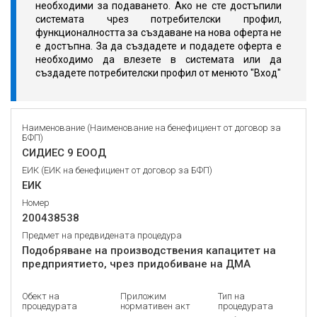
необходими за подаването. Ако не сте достъпили
системата чрез потребителски профил,
функционалността за създаване на нова оферта не
е достъпна. За да създадете и подадете оферта е
необходимо да влезете в системата или да
създадете потребителски профил от менюто "Вход"
Наименование (Наименование на бенефициент от договор за
БФП)
СИДИЕС 9 ЕООД
ЕИК (ЕИК на бенефициент от договор за БФП)
ЕИК
Номер
200438538
Предмет на предвидената процедура
Подобряване на производствения капацитет на
предприятието, чрез придобиване на ДМА
Обект на
Приложим
Тип на
процедурата
нормативен акт
процедурата