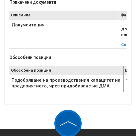
Прикачени документи
Описание
Файл
Документация
Докуме
покана
Свали
Обособени позиции
Обособена позиция
Брой
Подобряване на производствения капацитет на
1
предприятието, чрез придобиване на ДМА