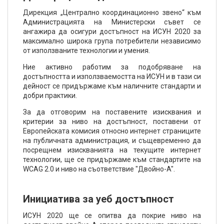
Дирекция „Централно координационно звено“ към
Администрацията на Министерски съвет се
ангажира да осигури достъпност на ИСУН 2020 за
максимално широка група потребители независимо
от използваните технологии и умения.
Ние активно работим за подобряване на
достъпността и използваемостта на ИСУН и в тази си
дейност се придържаме към наличните стандарти и
добри практики.
За да отговорим на поставените изисквания и
критерии за ниво на достъпност, поставени от
Европейската комисия относно интернет страниците
на публичната администрация, и същевременно да
посрещнем изискванията на текущите интернет
технологии, ще се придържаме към стандартите на
WCAG 2.0 и ниво на съответствие "Двойно-A".
Инициатива за уеб достъпност
ИСУН 2020 ще се опитва да покрие ниво на