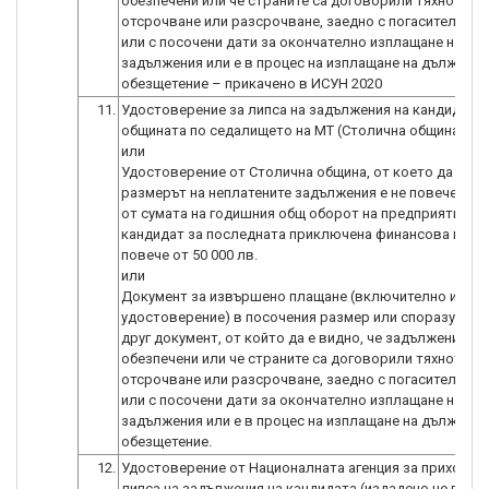
обезпечени или че страните са договорили тяхното
отсрочване или разсрочване, заедно с погасителен пл
или с посочени дати за окончателно изплащане на дъ
задължения или е в процес на изплащане на дължимо
11.
Удостоверение за липса на задължения на кандидата
общината по седалището на МТ (Столична община)
или
Удостоверение от Столична община, от което да е вид
размерът на неплатените задължения е не повече от 1
от сумата на годишния общ оборот на предприятието-
кандидат за последната приключена финансова година
повече от 50 000 лв.
или
Документ за извършено плащане (включително и нов
удостоверение) в посочения размер или споразумени
друг документ, от който да е видно, че задълженията 
обезпечени или че страните са договорили тяхното
отсрочване или разсрочване, заедно с погасителен пл
или с посочени дати за окончателно изплащане на дъ
задължения или е в процес на изплащане на дължимо
12.
Удостоверение от Националната агенция за приходите
липса на задължения на кандидата (издадено не по-ра