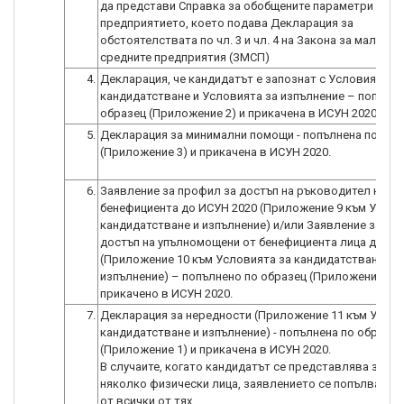
да представи Справка за обобщените параметри на
предприятието, което подава Декларация за
обстоятелствата по чл. 3 и чл. 4 на Закона за малките 
4.
Декларация, че кандидатът е запознат с Условията за
кандидатстване и Условията за изпълнение – попълне
образец (Приложение 2) и прикачена в ИСУН 2020.
5.
Декларация за минимални помощи - попълнена по обр
(Приложение 3) и прикачена в ИСУН 2020.
6.
Заявление за профил за достъп на ръководител на
бенефициента до ИСУН 2020 (Приложение 9 към Услов
кандидатстване и изпълнение) и/или Заявление за пр
достъп на упълномощени от бенефициента лица до ИС
(Приложение 10 към Условията за кандидатстване и
изпълнение) – попълнено по образец (Приложение 1) 
прикачено в ИСУН 2020.
7.
Декларация за нередности (Приложение 11 към Услов
кандидатстване и изпълнение) - попълнена по образец
(Приложение 1) и прикачена в ИСУН 2020.
В случаите, когато кандидатът се представлява заедн
няколко физически лица, заявлението се попълва и п