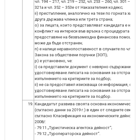
чл. 194 – 217, чл. 219 – 252, чл. 253 – 260, чл. 301 – 307, 
321а и чл. 352 – 353е от Наказателния кодекс;
ii) престъпление, аналогично на тези по горната хипоте
друга държава членка или трета страна;
o) за лицата, които представляват кандидата е налиц
конфликт на интереси във връзка с процедурата за
предоставяне на безвъзмездна финансова помощ, ко
може да бъде отстранен;
п) е налице неравнопоставеност в случаите по чл. 44, а
Закона за обществени поръчки (ЗОП);
р) е установено, че:
i) са представили документ с невярно съдържание, св
удостоверяване липсата на основания за отстранява
изпълнението на критериите за подбор;
ii) не са предоставил изискваща се информация, свър
удостоверяване липсата на основания за отстранява
19.
Кандидатът развива своята основна икономическа д
(съгласно данни за 2019 г.) в един от следните сектор
съгласно Класификация на икономическите дейности 
2008/:
- 79.11 „Туристическа агентска дейност“;
- 79.12 „Туроператорска дейност“.