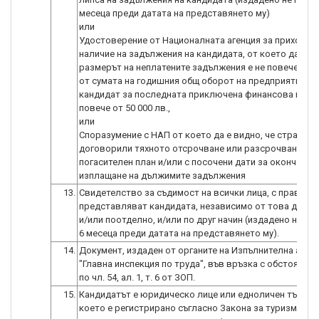
месеца преди датата на представянето му)
или
Удостоверение от Националната агенция за приходите
наличие на задължения на кандидата, от което да е в
размерът на неплатените задължения е не повече от 1
от сумата на годишния общ оборот на предприятието-
кандидат за последната приключена финансова година
повече от 50 000 лв.,
или
Споразумение с НАП от което да е видно, че страните
договорили тяхното отсрочване или разсрочване, за
погасителен план и/или с посочени дати за окончател
13.
Свидетелство за съдимост на всички лица, с право да
представляват кандидата, независимо от това дали 
и/или поотделно, и/или по друг начин (издадено не по
6 месеца преди датата на представянето му).
14.
Документ, издаден от органите на Изпълнителна аген
"Главна инспекция по труда", във връзка с обстоятел
по чл. 54, ал. 1, т. 6 от ЗОП.
15.
Кандидатът е юридическо лице или едноличен търгов
което е регистрирано съгласно Закона за туризма ка