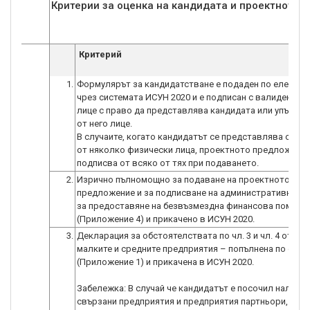
Критерии за оценка на кандидата и проектното
Критерий
1.
Формулярът за кандидатстване е подаден по електро
чрез системата ИСУН 2020 и е подписан с валиден КЕП
лице с право да представлява кандидата или упълно
от него лице.
В случаите, когато кандидатът се представлява само
от няколко физически лица, проектното предложение
2.
Изрично пълномощно за подаване на проектното
предложение и за подписване на административния 
за предоставяне на безвъзмездна финансова помощ
(Приложение 4) и прикачено в ИСУН 2020.
3.
Декларация за обстоятелствата по чл. 3 и чл. 4 от Зак
малките и средните предприятия – попълнена по обра
(Приложение 1) и прикачена в ИСУН 2020.
Забележка: В случай че кандидатът е посочил наличие
свързани предприятия и предприятия партньори, то 