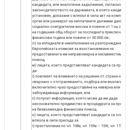
кандидата, или аналогични задължения, съгласно
законодателството на държавата, в която кандидатъ
установен, доказани с влязъл в сила акт на компетен
орган или размерът на неплатените дължими данъци и
социално-осигурителни вноски е повече от 1 на сто о
на годишния общ оборот за последната приключена
финансова година или повече от 50 000 лв.;
л) са изпаднали в неизпълнение на разпореждане на
Европейската комисия за възстановяване на
предоставената им неправомерна и несъвместима д
помощ;
м) лицата, които представляват кандидата са правил
да:
i) повлияят на вземането на решение от страна на МТ,
свързано с отстраняването, подбора или възлагането
включително чрез предоставяне на невярна или
заблуждаваща информация, или
ii) получат информация, която може да им даде
неоснователно предимство в процедурата за предос
на безвъзмездна финансова помощ.
н) лицата, които представляват кандидата са осъжда
влязла в сила присъда за:
i) престъпление по чл. 108а, чл. 159а – 159г, чл. 172, чл.