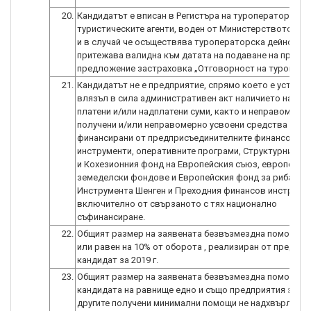
20.
Кандидатът е вписан в Регистъра на туроператорите и
туристическите агенти, воден от Министерството на 
и в случай че осъществява туроператорска дейност,
притежава валидна към датата на подаване на проек
предложение застраховка „Отговорност на туропера
21.
Кандидатът не е предприятие, спрямо което е установ
влязъл в сила административен акт наличието на не
платени и/или надплатени суми, както и неправомерн
получени и/или неправомерно усвоени средства по п
финансирани от предприсъединителните финансови
инструменти, оперативните програми, Структурните 
и Кохезионния фонд на Европейския съюз, европейск
земеделски фондове и Европейския фонд за рибарст
Инструмента Шенген и Преходния финансов инструмен
включително от свързаното с тях национално
съфинансиране.
22.
Общият размер на заявената безвъзмездна помощ е п
или равен на 10% от оборота , реализиран от предпри
кандидат за 2019 г.
23.
Общият размер на заявената безвъзмездна помощ от
кандидата на равнище едно и също предприятия заедн
другите получени минимални помощи не надхвърля л