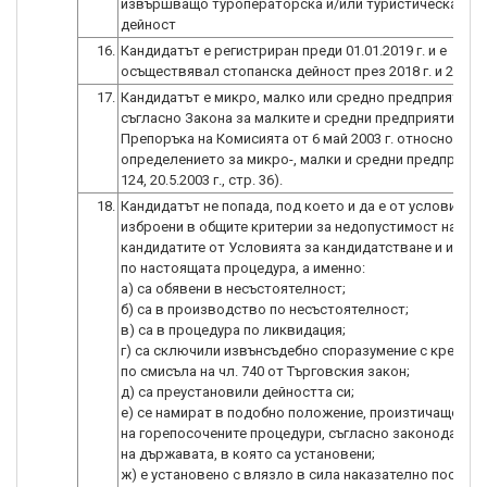
извършващо туроператорска и/или туристическа аге
дейност
16.
Кандидатът е регистриран преди 01.01.2019 г. и е
осъществявал стопанска дейност през 2018 г. и 2019 г
17.
Кандидатът е микро, малко или средно предприятие
съгласно Закона за малките и средни предприятия и
Препоръка на Комисията от 6 май 2003 г. относно
определението за микро-, малки и средни предприяти
124, 20.5.2003 г., стр. 36).
18.
Кандидатът не попада, под което и да е от условията,
изброени в общите критерии за недопустимост на
кандидатите от Условията за кандидатстване и изпъл
по настоящата процедура, а именно:
a) са обявени в несъстоятелност;
б) са в производство по несъстоятелност;
в) са в процедура по ликвидация;
г) са сключили извънсъдебно споразумение с кредито
по смисъла на чл. 740 от Търговския закон;
д) са преустановили дейността си;
е) се намират в подобно положение, произтичащо от 
на горепосочените процедури, съгласно законодател
на държавата, в която са установени;
ж) е установено с влязло в сила наказателно постан