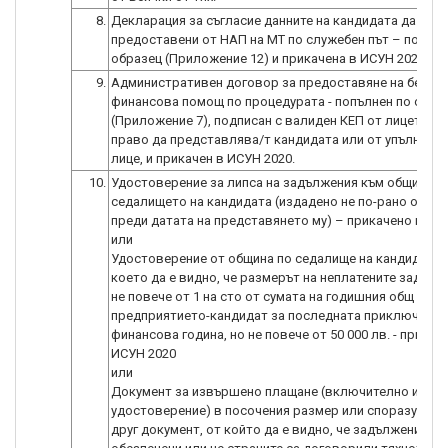
8.
Декларация за съгласие данните на кандидата да бъд
предоставени от НАП на МТ по служебен път – попълн
образец (Приложение 12) и прикачена в ИСУН 2020.
9.
Административен договор за предоставяне на безвъ
финансова помощ по процедурата - попълнен по обра
(Приложение 7), подписан с валиден КЕП от лицето/ли
право да представлява/т кандидата или от упълном
лице, и прикачен в ИСУН 2020.
10.
Удостоверение за липса на задължения към общината
седалището на кандидата (издадено не по-рано от 6 
преди датата на представянето му) – прикачено в ИСУ
или
Удостоверение от община по седалище на кандидата,
което да е видно, че размерът на неплатените задълж
не повече от 1 на сто от сумата на годишния общ обор
предприятието-кандидат за последната приключена
финансова година, но не повече от 50 000 лв. - прикач
ИСУН 2020
или
Документ за извършено плащане (включително и нов
удостоверение) в посочения размер или споразумени
друг документ, от който да е видно, че задълженията 