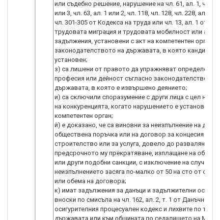
или съдебно решение, нарушение на чл. 61, ал. 1, чл. 62,
или 3, чл. 63, ал. 1 или 2, чл. 118, чл. 128, чл. 228, ал. 3, ч
чл. 301-305 от Кодекса на труда или чл. 13, ал. 1 от За
трудовата миграция и трудовата мобилност или анал
задължения, установени с акт на компетентен орган, 
законодателството на държавата, в която кандидатъ
установен;
з) са лишени от правото да упражняват определена
професия или дейност съгласно законодателството 
държавата, в която е извършено деянието;
и) са сключили споразумение с други лица с цел нару
на конкуренцията, когато нарушението е установено с
компетентен орган;
й) е доказано, че са виновни за неизпълнение на дого
обществена поръчка или на договор за концесия за
строителство или за услуга, довело до разваляне ил
предсрочното му прекратяване, изплащане на обезще
или други подобни санкции, с изключение на случаите,
неизпълнението засяга по-малко от 50 на сто от стой
или обема на договора;
к) имат задължения за данъци и задължителни осигур
вноски по смисъла на чл. 162, ал. 2, т. 1 от Данъчно-
осигурителния процесуален кодекс и лихвите по тях, 
държавата или към общината по седалището на МТ и 