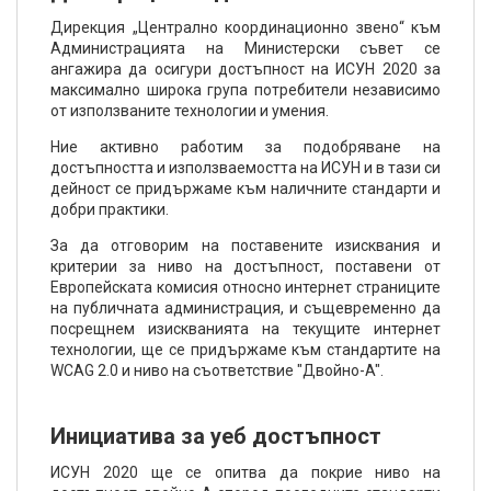
Дирекция „Централно координационно звено“ към
Администрацията на Министерски съвет се
ангажира да осигури достъпност на ИСУН 2020 за
максимално широка група потребители независимо
от използваните технологии и умения.
Ние активно работим за подобряване на
достъпността и използваемостта на ИСУН и в тази си
дейност се придържаме към наличните стандарти и
добри практики.
За да отговорим на поставените изисквания и
критерии за ниво на достъпност, поставени от
Европейската комисия относно интернет страниците
на публичната администрация, и същевременно да
посрещнем изискванията на текущите интернет
технологии, ще се придържаме към стандартите на
WCAG 2.0 и ниво на съответствие "Двойно-A".
Инициатива за уеб достъпност
ИСУН 2020 ще се опитва да покрие ниво на