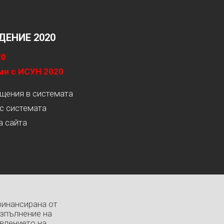
ЕНИЕ 2020
20
ми с ИСУН 2020
ащения в системата
с системата
а сайта
финансирана от
изпълнение на
влението на