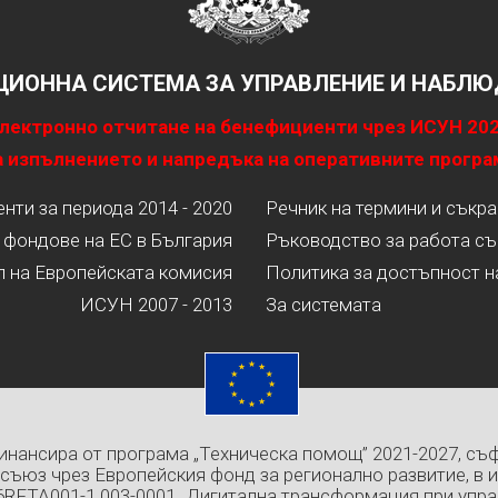
ИОННА СИСТЕМА ЗА УПРАВЛЕНИЕ И НАБЛЮД
лектронно отчитане на бенефициенти чрез ИСУН 20
 изпълнението и напредъка на оперативните програ
ти за периода 2014 - 2020
Речник на термини и съкр
 фондове на ЕС в България
Ръководство за работа съ
л на Европейската комисия
Политика за достъпност н
ИСУН 2007 - 2013
За системата
инансира от програма „Техническа помощ” 2021-2027, съ
съюз чрез Европейския фонд за регионално развитие, в 
6RFTA001-1.003-0001 „Дигитална трансформация при упра