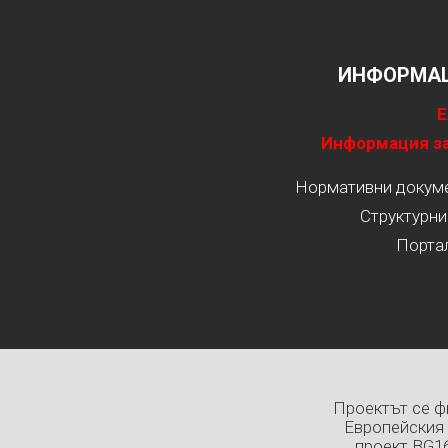
ИНФОРМАЦ
Е
Информация за
Нормативни докумен
Структурни
Порта
Проектът се ф
Европейския 
проект BG1