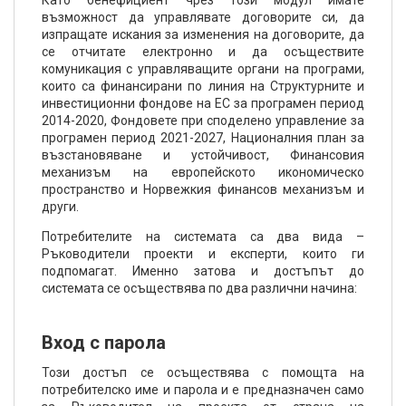
Като бенефициент чрез този модул имате
възможност да управлявате договорите си, да
изпращате искания за изменения на договорите, да
се отчитате електронно и да осъществите
комуникация с управляващите органи на програми,
които са финансирани по линия на Структурните и
инвестиционни фондове на ЕС за програмен период
2014-2020, Фондовете при споделено управление за
програмен период 2021-2027, Националния план за
възстановяване и устойчивост, Финансовия
механизъм на европейското икономическо
пространство и Норвежкия финансов механизъм и
други.
Потребителите на системата са два вида –
Ръководители проекти и експерти, които ги
подпомагат. Именно затова и достъпът до
системата се осъществява по два различни начина:
Вход с парола
Този достъп се осъществява с помощта на
потребителско име и парола и е предназначен само