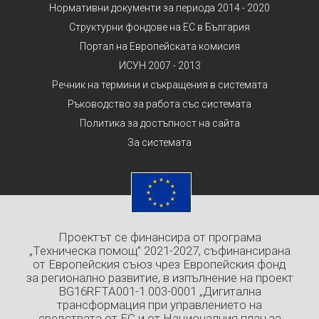
Нормативни документи за периода 2014 - 2020
Структурни фондове на ЕС в България
Портал на Европейската комисия
ИСУН 2007 - 2013
Речник на термини и съкращения в системата
Ръководство за работа със системата
Политика за достъпност на сайта
За системата
Проектът се финансира от програма
„Техническа помощ” 2021-2027, съфинансирана
от Европейския съюз чрез Европейския фонд
за регионално развитие, в изпълнение на проект
BG16RFTA001-1.003-0001 „Дигитална
трансформация при управлението на
средствата от ЕС и от Националния план за