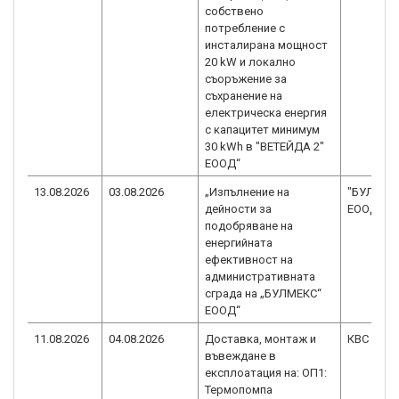
собствено
потребление с
инсталирана мощност
20 kW и локално
съоръжение за
съхранение на
електрическа енергия
с капацитет минимум
30 kWh в "ВЕТЕЙДА 2"
ЕООД“
13.08.2026
03.08.2026
„Изпълнение на
"БУЛМЕК
дейности за
ЕООД
подобряване на
енергийната
ефективност на
административната
сграда на „БУЛМЕКС“
ЕООД“
11.08.2026
04.08.2026
Доставка, монтаж и
КВС ООД
въвеждане в
експлоатация на: ОП1:
Термопомпа