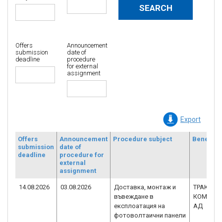
Offers
Announcement
submission
date of
deadline
procedure
for external
assignment
Export
Offers
Announcement
Procedure subject
Benefici
submission
date of
deadline
procedure for
external
assignment
14.08.2026
03.08.2026
Доставка, монтаж и
ТРАКИЯ
въвеждане в
КОМЕРС -
експлоатация на
АД
фотоволтаични панели