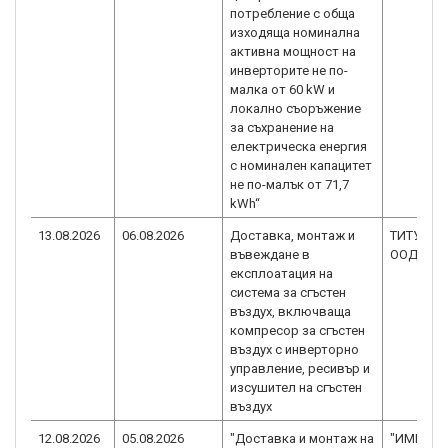
потребление с обща
изходяща номинална
активна мощност на
инверторите не по-
малка от 60 kW и
локално съоръжение
за съхранение на
електрическа енергия
с номинален капацитет
не по-малък от 71,7
kWh“
13.08.2026
06.08.2026
Доставка, монтаж и
ТИТУС Г
въвеждане в
ООД
експлоатация на
система за сгъстен
въздух, включваща
компресор за сгъстен
въздух с инверторно
управление, ресивър и
изсушител на сгъстен
въздух
12.08.2026
05.08.2026
"Доставка и монтаж на
"ИМЕКС