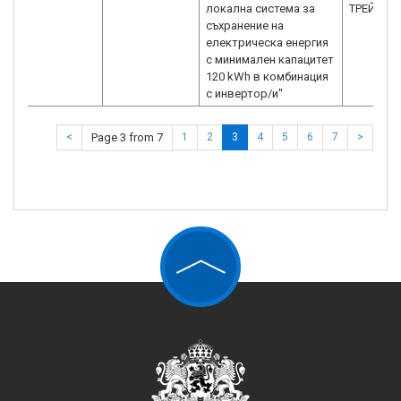
локална система за
ТРЕЙД" 
съхранение на
електрическа енергия
с минимален капацитет
120 kWh в комбинация
с инвертор/и"
<
Page 3 from 7
1
2
3
4
5
6
7
>