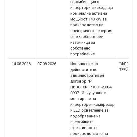
в комбинация с
инвертори с изходяща
номинална активна
мощност 140 kW за
производство на
електрическа енергия
от възобновяеми
източници за
собствено
потребление.
14.08.2026
07.08.2026
Изпълнение на
"ФЛЕЙМ
дейностите по
ТРЕЙД" 
административен
договор №
ПБBG16RFPR001-2.004-
0907 - Закупуване и
монтиране на
инверторен компресор
и LED осветление за
подобряване на
енергийната
ефективност на
производството на