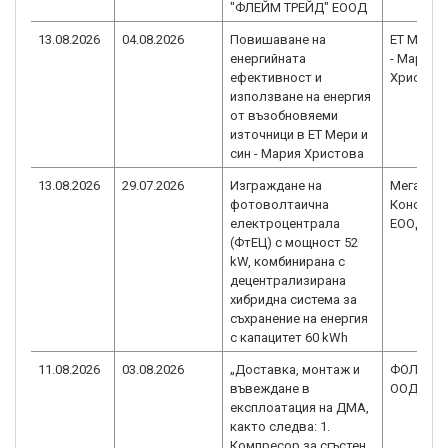
"ФЛЕЙМ ТРЕЙД" ЕООД
13.08.2026
04.08.2026
Повишаване на
ЕТ Мери 
енергийната
- Мария
ефективност и
Христов
използване на енергия
от възобновяеми
източници в ЕТ Мери и
син - Мария Христова
13.08.2026
29.07.2026
Изграждане на
Мегабор
фотоволтаична
Конструк
електроцентрала
ЕООД
(ФтЕЦ) с мощност 52
kW, комбинирана с
децентрализирана
хибридна система за
съхранение на енергия
с капацитет 60 kWh
11.08.2026
03.08.2026
„Доставка, монтаж и
ФОЛИАР
въвеждане в
ООД
експлоатация на ДМА,
както следва: 1.
Компресор за сгъстен