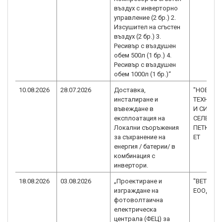
въздух с инверторно
управление (2 бр.) 2.
Изсушител на сгъстен
въздух (2 бр.) 3.
Ресивър с въздушен
обем 500л (1 бр.) 4.
Ресивър с въздушен
обем 1000л (1 бр.)“
10.08.2026
28.07.2026
Доставка,
"НОВИ
инсталиране и
ТЕХНОЛ
въвеждане в
И СИСТЕ
експлоатация на
СЕЛЕКТ -
Локални съоръжения
ПЕТКО ВА
за съхранение на
ЕТ
енергия / батерии/ в
комбинация с
инвертори.
18.08.2026
03.08.2026
„Проектиране и
"ВЕТЕЙДА
изграждане на
ЕООД
фотоволтаична
електрическа
централа (ФЕЦ) за