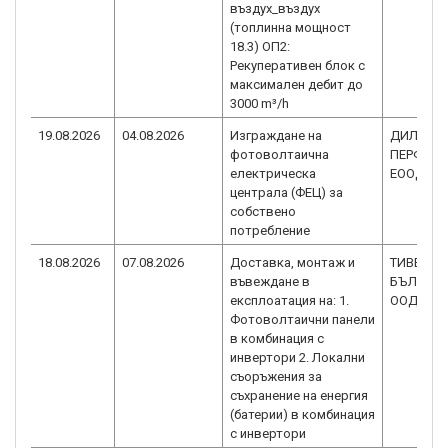
въздух_въздух
(топлинна мощност
18.3) ОП2:
Рекуперативен блок с
максимален дебит до
3000 m³/h
19.08.2026
04.08.2026
Изграждане на
ДИЛЯНА-
фотоволтаична
ПЕРФЕКТ
електрическа
ЕООД
централа (ФЕЦ) за
собствено
потребление
18.08.2026
07.08.2026
Доставка, монтаж и
ТИВЕКС
въвеждане в
БЪЛГАРИ
експлоатация на: 1.
ООД
Фотоволтаични панели
в комбинация с
инвертори 2. Локални
съоръжения за
съхранение на енергия
(батерии) в комбинация
с инвертори