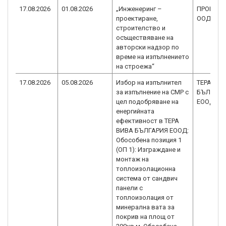
17.08.2026
01.08.2026
„Инженеринг –
ПРОГРЕС 
проектиране,
ООД
строителство и
осъществяване на
авторски надзор по
време на изпълнението
на строежа“
17.08.2026
05.08.2026
Избор на изпълнител
ТЕРА ВИ
за изпълнение на СМР с
БЪЛГАРИ
цел подобряване на
ЕООД
енергийната
ефективност в ТЕРА
ВИВА БЪЛГАРИЯ ЕООД:
Обособена позиция 1
(ОП 1): Изграждане и
монтаж на
топлоизолационна
система от сандвич
панели с
топлоизолация от
минерална вата за
покрив на площ от