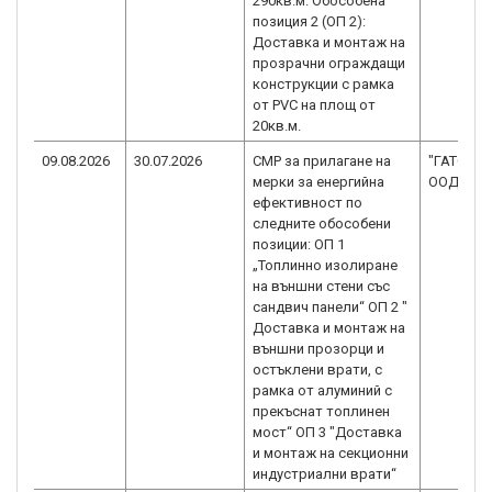
290кв.м. Обособена
позиция 2 (ОП 2):
Доставка и монтаж на
прозрачни ограждащи
конструкции с рамка
от PVC на площ от
20кв.м.
09.08.2026
30.07.2026
СМР за прилагане на
"ГАТО 20
мерки за енергийна
ООД
ефективност по
следните обособени
позиции: ОП 1
„Топлинно изолиране
на външни стени със
сандвич панели“ ОП 2 "
Доставка и монтаж на
външни прозорци и
остъклени врати, с
рамка от алуминий с
прекъснат топлинен
мост“ ОП 3 "Доставка
и монтаж на секционни
индустриални врати“