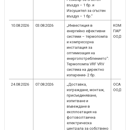
въздух – 1 бр. и
Изсушител за сгъстен
въздух – 1 бр.“
10.08.2026
03.08.2026
„Инвестиция в
КОМФОР
енергийно ефективни
ПАРТНЕР
системи – термопомпа
ООД
и компресорна
инсталация за
оптимизация на
енергопотреблението“:
Термопомпа VRF VRV
система на директно
изпарение- 2 бр.
24.08.2026
07.08.2026
„Доставка,
ОСАНА - 
изграждане, монтаж,
ООД
присъединяване,
изпитване и
въвеждане в
експлоатация на
фотоволтаична
електрическа
централа за собствено