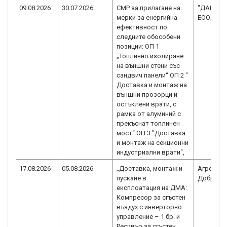
09.08.2026
30.07.2026
СМР за прилагане на
"ДАНИМП
мерки за енергийна
ЕООД
ефективност по
следните обособени
позиции: ОП 1
„Топлинно изолиране
на външни стени със
сандвич панели“ ОП 2 "
Доставка и монтаж на
външни прозорци и
остъклени врати, с
рамка от алуминий с
прекъснат топлинен
мост“ ОП 3 "Доставка
и монтаж на секционни
индустриални врати“,
17.08.2026
05.08.2026
„Доставка, монтаж и
Агростр
пускане в
Добрич 
експлоатация на ДМА:
Компресор за сгъстен
въздух с инверторно
управление – 1 бр. и
Ресивър за сгъстен