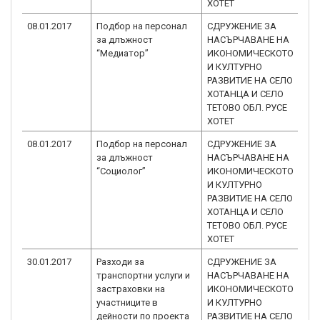
ХОТЕТ
08.01.2017
Подбор на персонал
СДРУЖЕНИЕ ЗА
BG
за длъжност
НАСЪРЧАВАНЕ НА
3.
“Медиатор”
ИКОНОМИЧЕСКОТО
И КУЛТУРНО
РАЗВИТИЕ НА СЕЛО
ХОТАНЦА И СЕЛО
ТЕТОВО ОБЛ. РУСЕ
ХОТЕТ
08.01.2017
Подбор на персонал
СДРУЖЕНИЕ ЗА
BG
за длъжност
НАСЪРЧАВАНЕ НА
3.
“Социолог”
ИКОНОМИЧЕСКОТО
И КУЛТУРНО
РАЗВИТИЕ НА СЕЛО
ХОТАНЦА И СЕЛО
ТЕТОВО ОБЛ. РУСЕ
ХОТЕТ
30.01.2017
Разходи за
СДРУЖЕНИЕ ЗА
BG
транспортни услуги и
НАСЪРЧАВАНЕ НА
3.
застраховки на
ИКОНОМИЧЕСКОТО
участниците в
И КУЛТУРНО
дейности по проекта
РАЗВИТИЕ НА СЕЛО