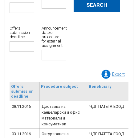
Offers
Announcement
submission
date of
deadline
procedure
for external
assignment
Export
Offers
Procedure subject
Beneficiary
Co
submission
re
deadline
nu
08.11.2016
Доставка на
ЧДГ ПАТЕТА ЕООД
BG
канцеларски и офис
3.
материали и
консумативи
03.11.2016
Оигуряване на
ЧДГ ПАТЕТА ЕООД
BG