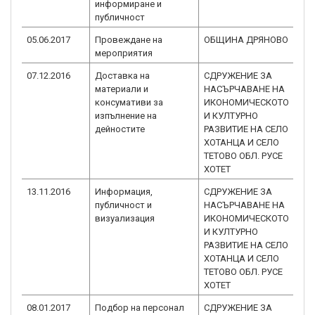
информиране и
3.
публичност
05.06.2017
Провеждане на
ОБЩИНА ДРЯНОВО
BG
мероприятия
3.
07.12.2016
Доставка на
СДРУЖЕНИЕ ЗА
BG
материали и
НАСЪРЧАВАНЕ НА
3.
консумативи за
ИКОНОМИЧЕСКОТО
изпълнение на
И КУЛТУРНО
дейностите
РАЗВИТИЕ НА СЕЛО
ХОТАНЦА И СЕЛО
ТЕТОВО ОБЛ. РУСЕ
ХОТЕТ
13.11.2016
Информация,
СДРУЖЕНИЕ ЗА
BG
публичност и
НАСЪРЧАВАНЕ НА
3.
визуализация
ИКОНОМИЧЕСКОТО
И КУЛТУРНО
РАЗВИТИЕ НА СЕЛО
ХОТАНЦА И СЕЛО
ТЕТОВО ОБЛ. РУСЕ
ХОТЕТ
08.01.2017
Подбор на персонал
СДРУЖЕНИЕ ЗА
BG