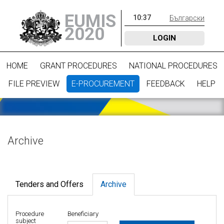
EUMIS
10
:
37
Български
2020
LOGIN
HOME
GRANT PROCEDURES
NATIONAL PROCEDURES
FILE PREVIEW
E-PROCUREMENT
FEEDBACK
HELP
Archive
Tenders and Offers
Archive
Procedure
Beneficiary
subject