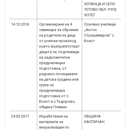
ХОТАНЦА И СЕЛО
ТЕТОВО ОБЛ. РУСЕ
ХОТЕТ
14.12.2016
Организиране на 4
Основно училище
BG
семинара за обучение
„Антон
3.
на родители на деца
Страшимиров“ с.
от ромски произход,
Бохот
които възпрепятстват
децата си, подлежащи
на задължителна
предучилищна
подготовка, от
редовно посещаване
на детска градина или
група за
предучилищна
подготовка от с.
Бохот и с.Тодорово,
община Плевен.
24.03.2017
Изработване на
ОБЩИНА
BG
материали за
КАСПИЧАН
3.
визуализация по