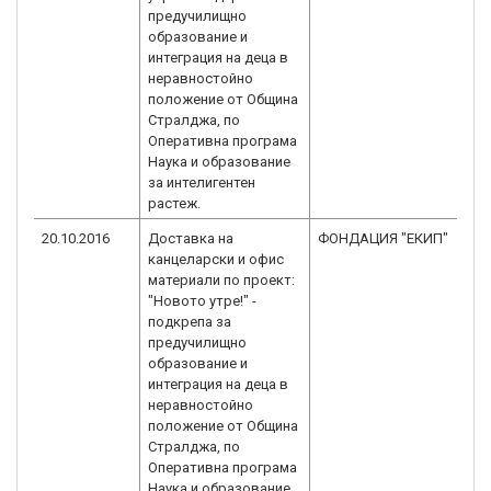
предучилищно
образование и
интеграция на деца в
неравностойно
положение от Община
Стралджа, по
Оперативна програма
Наука и образование
за интелигентен
растеж.
20.10.2016
Доставка на
ФОНДАЦИЯ "ЕКИП"
BG
канцеларски и офис
3.
материали по проект:
"Новото утре!" -
подкрепа за
предучилищно
образование и
интеграция на деца в
неравностойно
положение от Община
Стралджа, по
Оперативна програма
Наука и образование