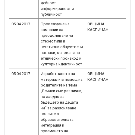
дейност
информираност и
публичност
05.04.2017
Провеждане на
ОБЩИНА
BG
кампании за
КАСПИЧАН
3.
преодоляване на
стереотипи и
негативни обществени
нагласи, основани на
етнически произход и
културна идентичност
05.04.2017
Изработването на
ОБЩИНА
BG
материали в помощ на
КАСПИЧАН
3.
родителите на тема
„Всички сме различни,
но заедно за
бъдещето на децата
ни“ за разясняване
ползите от
образователната
интеграция и
приемането на