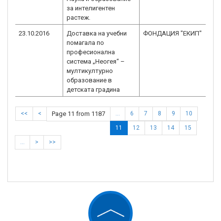
за интелигентен
растеж.
23.10.2016
Доставка на учебни
ФОНДАЦИЯ "ЕКИП"
BG
помагала по
3.
професионална
система „Неогея“ –
мултикултурно
образование в
детската градина
<<
<
Page 11 from 1187
…
6
7
8
9
10
11
12
13
14
15
…
>
>>