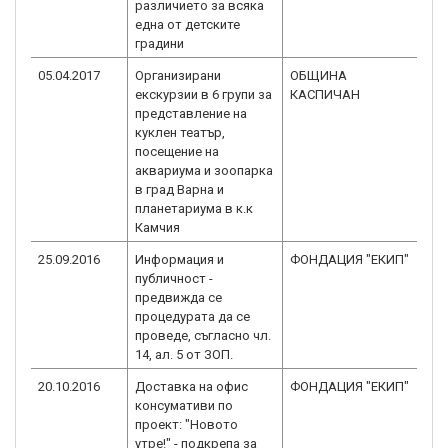
различието за всяка
една от детските
градини
05.04.2017
Организирани
ОБЩИНА
BG
екскурзии в 6 групи за
КАСПИЧАН
3.
представление на
куклен театър,
посещение на
аквариума и зоопарка
в град Варна и
планетариума в к.к
Камчия
25.09.2016
Информация и
ФОНДАЦИЯ "ЕКИП"
BG
публичност -
3.
предвижда се
процедурата да се
проведе, съгласно чл.
14, ал. 5 от ЗОП.
20.10.2016
Доставка на офис
ФОНДАЦИЯ "ЕКИП"
BG
консумативи по
3.
проект: "Новото
утре!" - подкрепа за