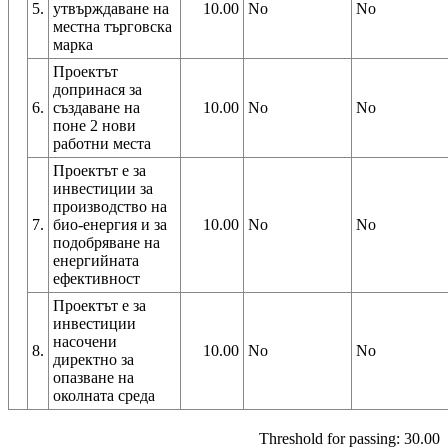
5.
утвърждаване на
10.00
No
No
местна търговска
марка
Проектът
допринася за
6.
създаване на
10.00
No
No
поне 2 нови
работни места
Проектът е за
инвестиции за
производство на
7.
био-енергия и за
10.00
No
No
подобряване на
енергийната
ефективност
Проектът е за
инвестиции
насочени
8.
10.00
No
No
директно за
опазване на
околната среда
Threshold for passing: 30.00