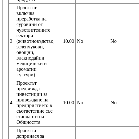
Проектът
включва
преработка на
суровини от
чувствителните
сектори
3.
(животновъдство,
10.00
No
No
зеленчукови,
овощни,
влакнодайни,
медицински и
ароматни
култури)
Проектът
предвижда
инвестиции за
привеждане на
4.
10.00
No
No
предприятието в
съответствие със
стандарти на
Общността
Проектът
допринася за