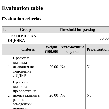
Evaluation table
Evaluation criterias
I.
Group
Threshold for passing
ТЕХНИЧЕСКА
30.00
ОЦЕНКА
Weight
Автоматична
Criteria
Prioritization
(100.00)
оценка
Проектът
въвежда
1.
иновация по
20.00
No
No
смисъла на
ЛИДЕР
Проектът
включва
преработка на
2.
произвеждани в
20.00
No
No
района
земеделски
продукти