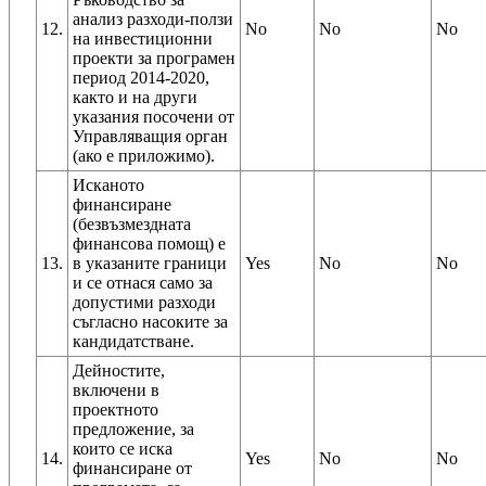
анализ разходи-ползи
12.
No
No
No
на инвестиционни
проекти за програмен
период 2014-2020,
както и на други
указания посочени от
Управляващия орган
(ако е приложимо).
Исканото
финансиране
(безвъзмездната
финансова помощ) е
13.
в указаните граници
Yes
No
No
и се отнася само за
допустими разходи
съгласно насоките за
кандидатстване.
Дейностите,
включени в
проектното
предложение, за
които се иска
14.
Yes
No
No
финансиране от