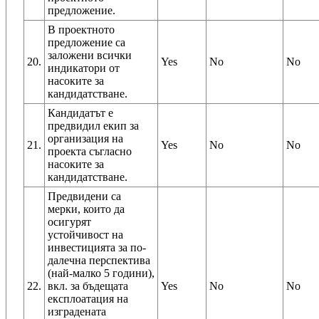
предложение.
В проектното
предложение са
заложени всички
20.
Yes
No
No
индикатори от
насоките за
кандидатстване.
Кандидатът е
предвидил екип за
организация на
21.
Yes
No
No
проекта съгласно
насоките за
кандидатстване.
Предвидени са
мерки, които да
осигурят
устойчивост на
инвестицията за по-
далечна перспектива
(най-малко 5 години),
22.
вкл. за бъдещата
Yes
No
No
експлоатация на
изградената