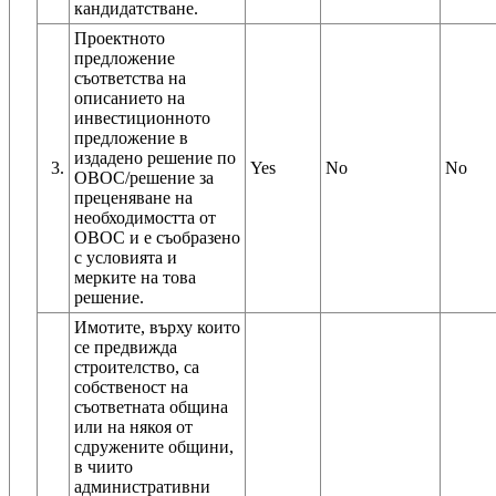
кандидатстване.
Проектното
предложение
съответства на
описанието на
инвестиционното
предложение в
издадено решение по
3.
Yes
No
No
ОВОС/решение за
преценяване на
необходимостта от
ОВОС и е съобразено
с условията и
мерките на това
решение.
Имотите, върху които
се предвижда
строителство, са
собственост на
съответната община
или на някоя от
сдружените общини,
в чиито
административни