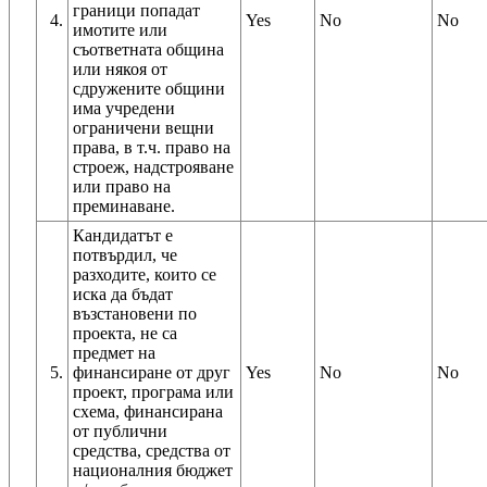
граници попадат
4.
Yes
No
No
имотите или
съответната община
или някоя от
сдружените общини
има учредени
ограничени вещни
права, в т.ч. право на
строеж, надстрояване
или право на
преминаване.
Кандидатът е
потвърдил, че
разходите, които се
иска да бъдат
възстановени по
проекта, не са
предмет на
5.
финансиране от друг
Yes
No
No
проект, програма или
схема, финансирана
от публични
средства, средства от
националния бюджет