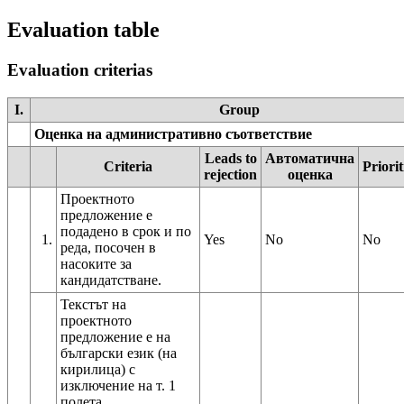
Evaluation table
Evaluation criterias
I.
Group
Оценка на административно съответствие
Leads to
Автоматична
Criteria
Priorit
rejection
оценка
Проектното
предложение е
подадено в срок и по
1.
Yes
No
No
реда, посочен в
насоките за
кандидатстване.
Текстът на
проектното
предложение е на
български език (на
кирилица) с
изключение на т. 1
полета