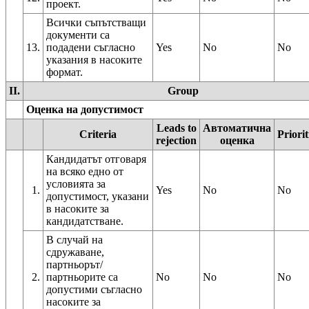
проект.
Всички съпътстващи
документи са
13.
подадени съгласно
Yes
No
No
указания в насоките
формат.
II.
Group
Оценка на допустимост
Leads to
Автоматична
Criteria
Priorit
rejection
оценка
Кандидатът отговаря
на всяко едно от
условията за
1.
Yes
No
No
допустимост, указани
в насоките за
кандидатстване.
В случай на
сдружаване,
партньорът/
2.
партньорите са
No
No
No
допустими съгласно
насоките за