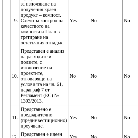
за използване на
получения краен
продукт – компост,
9.
Схема за контрол на
Yes
No
No
качеството на
компоста и План за
третиране на
остатъчния отпадък.
Представен е анализ
на разходите и
ползите, с
изключение на
проектите,
10.
No
No
No
отговарящи на
условията на чл. 61,
параграф 7 от
Регламент (ЕС) №
1303/2013.
Представено е
предварително
11.
Yes
No
No
(прединвестиционно)
проучване.
Представен е идеен
12.
Yes
No
No