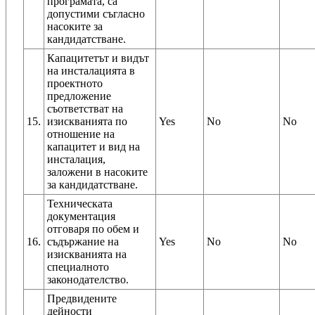
програмата, са
допустими съгласно
насоките за
кандидатстване.
Капацитетът и видът
на инсталацията в
проектното
предложение
съответстват на
15.
изискванията по
Yes
No
No
отношение на
капацитет и вид на
инсталация,
заложени в насоките
за кандидатстване.
Техническата
документация
отговаря по обем и
16.
съдържание на
Yes
No
No
изискванията на
специалното
законодателство.
Предвидените
дейности