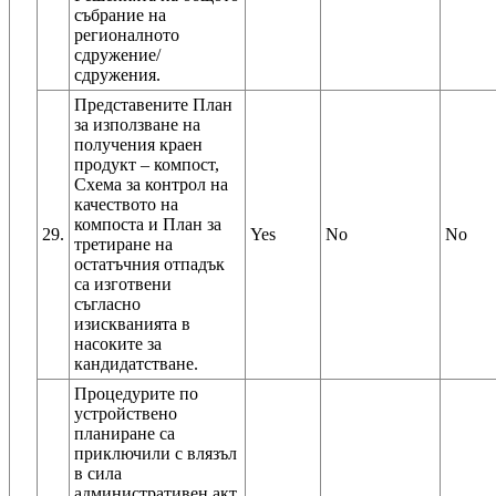
събрание на
регионалното
сдружение/
сдружения.
Представените План
за използване на
получения краен
продукт – компост,
Схема за контрол на
качеството на
компоста и План за
29.
Yes
No
No
третиране на
остатъчния отпадък
са изготвени
съгласно
изискванията в
насоките за
кандидатстване.
Процедурите по
устройствено
планиране са
приключили с влязъл
в сила
административен акт