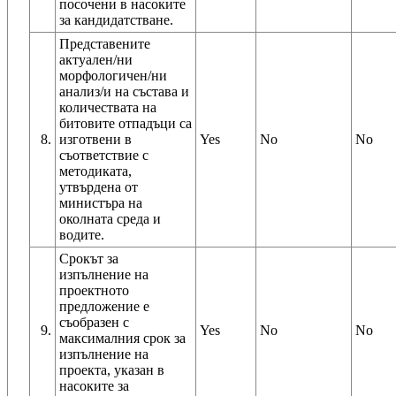
посочени в насоките
за кандидатстване.
Представените
актуален/ни
морфологичен/ни
анализ/и на състава и
количествата на
битовите отпадъци са
8.
изготвени в
Yes
No
No
съответствие с
методиката,
утвърдена от
министъра на
околната среда и
водите.
Срокът за
изпълнение на
проектното
предложение е
съобразен с
9.
Yes
No
No
максималния срок за
изпълнение на
проекта, указан в
насоките за