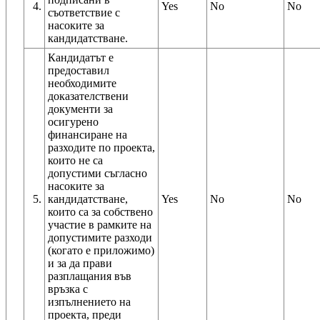
4.
Yes
No
No
съответствие с
насоките за
кандидатстване.
Кандидатът е
предоставил
необходимите
доказателствени
документи за
осигурено
финансиране на
разходите по проекта,
които не са
допустими съгласно
насоките за
5.
кандидатстване,
Yes
No
No
които са за собствено
участие в рамките на
допустимите разходи
(когато е приложимо)
и за да прави
разплащания във
връзка с
изпълнението на
проекта, преди