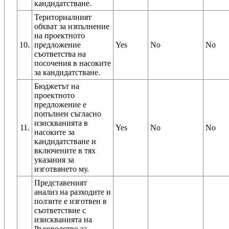
кандидатстване.
Териториалният
обхват за изпълнение
на проектното
10.
предложение
Yes
No
No
съответства на
посочения в насоките
за кандидатстване.
Бюджетът на
проектното
предложение е
попълнен съгласно
изискванията в
11.
Yes
No
No
насоките за
кандидатстване и
включените в тях
указания за
изготвянето му.
Представеният
анализ на разходите и
ползите е изготвен в
съответствие с
изискванията на
Ръководство за