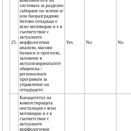
компонентите на
системата за разделно
събиране на зелени и/
или биоразградими
битови отпадъци е
ясно мотивиран и е в
съответствие с
актуалните
25.
морфологични
Yes
No
No
анализи, масови
баланси и прогнози,
заложени в
актуализираната/ите
общинска /
регионална/и
програма/и за
управление на
отпадъците.
Капацитетът на
компостиращата
инсталация е ясно
мотивиран и е в
съответствие с
актуалните
морфологични