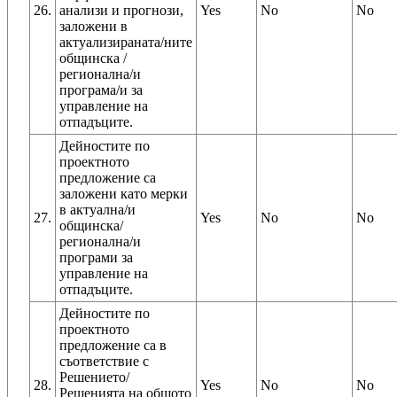
26.
анализи и прогнози,
Yes
No
No
заложени в
актуализираната/ните
общинска /
регионална/и
програма/и за
управление на
отпадъците.
Дейностите по
проектното
предложение са
заложени като мерки
в актуална/и
27.
Yes
No
No
общинска/
регионална/и
програми за
управление на
отпадъците.
Дейностите по
проектното
предложение са в
съответствие с
Решението/
28.
Yes
No
No
Решенията на общото