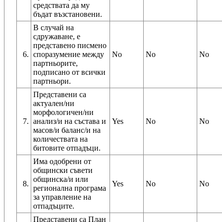
средствата да му
бъдат възстановени.
В случай на
сдружаване, е
представено писмено
6.
споразумение между
No
No
No
партньорите,
подписано от всички
партньори.
Представени са
актуален/ни
морфологичен/ни
7.
анализ/и на състава и
Yes
No
No
масов/и баланс/и на
количествата на
битовите отпадъци.
Има одобрени от
общински съвети
общинска/и или
8.
Yes
No
No
регионална програма
за управление на
отпадъците.
Представени са План