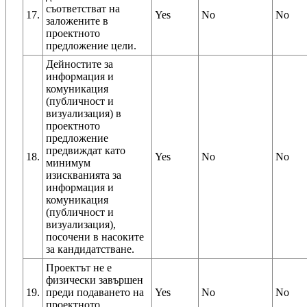
съответстват на
17.
Yes
No
No
заложените в
проектното
предложение цели.
Дейностите за
информация и
комуникация
(публичност и
визуализация) в
проектното
предложение
предвиждат като
18.
Yes
No
No
минимум
изискванията за
информация и
комуникация
(публичност и
визуализация),
посочени в насоките
за кандидатстване.
Проектът не е
физически завършен
19.
преди подаването на
Yes
No
No
проектното