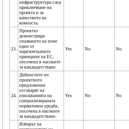
инфраструктура след
приключване на
проекта и за
качеството на
компоста.
Проектът
демонстрира
спазването на поне
един от
23.
Yes
No
No
хоризонталните
принципи на ЕС,
посочени в насоките
за кандидатстване.
Дейностите по
проектното
предложение
отговарят на
24.
изискванията на
Yes
No
No
специализираната
нормативна уредба,
посочена в насоките
за кандидатстване.
Изборът на