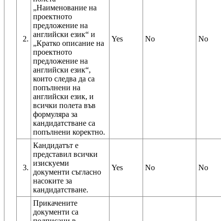
„Наименование на
проектното
предложение на
английски език“ и
2.
Yes
No
No
„Кратко описание на
проектното
предложение на
английски език“,
които следва да са
попълнени на
английски език, и
всички полета във
формуляра за
кандидатстване са
попълнени коректно.
Кандидатът е
представил всички
изискуеми
3.
Yes
No
No
документи съгласно
насоките за
кандидатстване.
Прикачените
документи са
подписани в