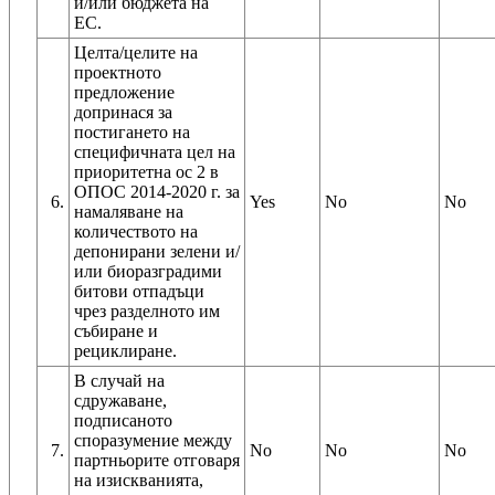
и/или бюджета на
ЕС.
Целта/целите на
проектното
предложение
допринася за
постигането на
специфичната цел на
приоритетна ос 2 в
ОПОС 2014-2020 г. за
6.
Yes
No
No
намаляване на
количеството на
депонирани зелени и/
или биоразградими
битови отпадъци
чрез разделното им
събиране и
рециклиране.
В случай на
сдружаване,
подписаното
споразумение между
7.
No
No
No
партньорите отговаря
на изискванията,