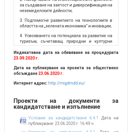
за създаване на заетост и диверсификация на
неземеделските дейности;
3. Подпомогне развитието на технологиите в
областта на „зелената икономика“ и иновации;
4. Усвояването на потенциала за развитие на
туризъм, съчетаващ природни и културни
ценности.
Индикативна дата на обявяване на процедурата
Допълнителна информация относно
23.09.2020 г.
крайния срок
Начален срок по втори прием -
Дата на публикуване на проекта за обществено
03.10.2022 г. Краен срок по втори прием
обсъждане
07.11.2022 година, 17.00 часа.
23.06.2020 г.
Интернет адрес:
http://migdmdd.eu/
Проекти на документи за
кандидатстване и изпълнение
Условия за кандидатстване 6.4.1
Дата на
публикуване: 23.06.2020 г. 16:49 ч.