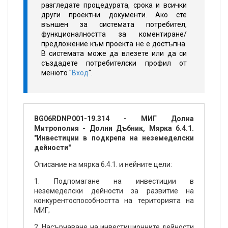
разгледате процедурата, срока и всички
други проектни документи. Ако сте
външен за системата потребител,
функционалността за коментиране/
предложение към проекта не е достъпна.
В системата може да влезете или да си
създадете потребителски профил от
менюто "
Вход
".
BG06RDNP001-19.314 - МИГ Долна
Митрополия - Долни Дъбник, Мярка 6.4.1.
"Инвестиции в подкрепа на неземеделски
дейности"
Описание на мярка 6.4.1. и нейните цели:
1. Подпомагане на инвестиции в
неземеделски дейности за развитие на
конкурентоспособността на територията на
МИГ;
2. Насърчаване на инвестиционните дейности