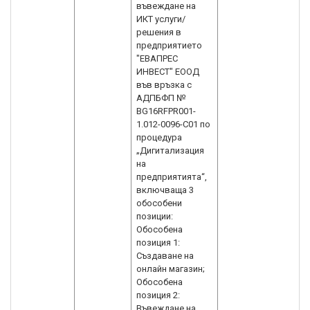
въвеждане на
ИКТ услуги/
решения в
предприятието
"ЕВАПРЕС
ИНВЕСТ" ЕООД
във връзка с
АДПБФП №
BG16RFPR001-
1.012-0096-C01 по
процедура
„Дигитализация
на
предприятията“,
включваща 3
обособени
позиции:
Обособена
позиция 1:
Създаване на
онлайн магазин;
Обособена
позиция 2:
Въвеждане на