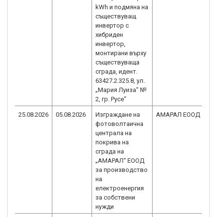
kWh и подмяна на
съществуващ
инвертор с
хибриден
инвертор,
монтирани върху
съществуваща
сграда, идент.
63427.2.325.8, ул.
„Мария Луиза" №
2, гр. Русе"
25.08.2026
05.08.2026
Изграждане на
АМАРАЛ ЕООД
B
фотоволтаична
2
централа на
покрива на
сграда на
„АМАРАЛ“ ЕООД
за производство
на
електроенергия
за собствени
нужди