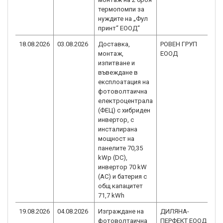
термопомпи за
нуждите на „Фул
принт“ ЕООД“
18.08.2026
03.08.2026
Доставка,
РОВЕН ГРУП
B
монтаж,
ЕООД
2
изпитване и
въвеждане в
експлоатация на
фотоволтаична
електроцентрала
(ФЕЦ) с хибриден
инвертор, с
инсталирана
мощност на
панелите 70,35
kWp (DC),
инвертор 70 kW
(AC) и батерия с
общ капацитет
71,7 kWh
19.08.2026
04.08.2026
Изграждане на
ДИЛЯНА-
B
фотоволтаична
ПЕРФЕКТ ЕООД
2