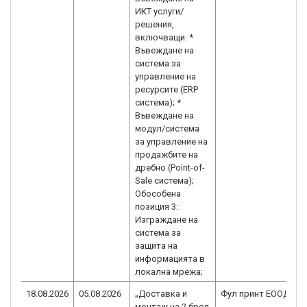
ИКТ услуги/
решения,
включващи: *
Въвеждане на
система за
управление на
ресурсите (ERP
система); *
Въвеждане на
модул/система
за управление на
продажбите на
дребно (Point-of-
Sale система);
Обособена
позиция 3:
Изграждане на
система за
защита на
информацията в
локална мрежа;
18.08.2026
05.08.2026
„Доставка и
Фул принт ЕООД
B
монтаж на 2 броя
2