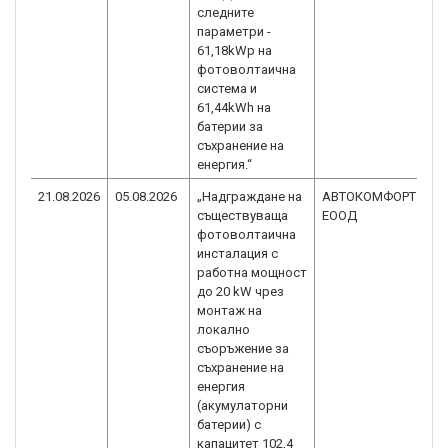
следните
параметри -
61,18kWp на
фотоволтаична
система и
61,44kWh на
батерии за
съхранение на
енергия.“
21.08.2026
05.08.2026
„Надграждане на
АВТОКОМФОРТ
B
съществуваща
ЕООД
2
фотоволтаична
инсталация с
работна мощност
до 20 kW чрез
монтаж на
локално
съоръжение за
съхранение на
енергия
(акумулаторни
батерии) с
капацитет 102,4