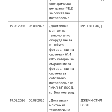
електрическа
централа (ФЕЦ)
за собствено
потребление
19.08.2026
05.08.2026
„Доставка и
МИЛ-83 ЕООД
B
монтаж на
2
технологично
оборудване за
61,18kWp
фотоволтаичнa
системa и 61,4
кВтч батерии за
съхранение за
фотоволтаична
система за
собствено
потребление на
"МИЛ-83" ЕООД,
гр. Благоевград.
19.08.2026
05.08.2026
„Доставка и
ДЖЕМИ-СТИЛ
B
монтаж на
ЕООД
2
технологично