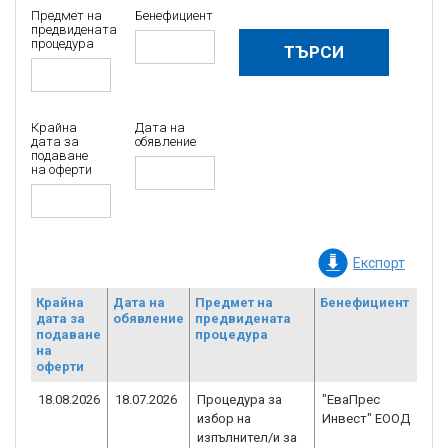
Предмет на
Бенефициент
предвидената
процедура
Крайна
Дата на
дата за
обявление
подаване
на оферти
Експорт
Крайна
Дата на
Предмет на
Бенефициент
Н
дата за
обявление
предвидената
д
подаване
процедура
Б
на
оферти
18.08.2026
18.07.2026
Процедура за
"ЕваПрес
B
избор на
Инвест" ЕООД
1
изпълнител/и за