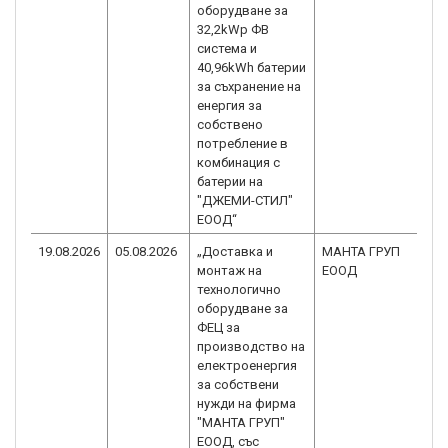
оборудване за
32,2kWp ФВ
система и
40,96kWh батерии
за съхранение на
енергия за
собствено
потребление в
комбинация с
батерии на
"ДЖЕМИ-СТИЛ"
ЕООД“
19.08.2026
05.08.2026
„Доставка и
МАНТА ГРУП
B
монтаж на
ЕООД
2
технологично
оборудване за
ФЕЦ за
производство на
електроенергия
за собствени
нужди на фирма
"МАНТА ГРУП"
ЕООД, със