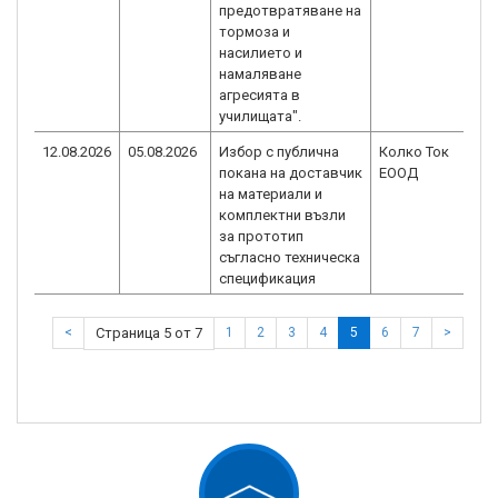
предотвратяване на
тормоза и
насилието и
намаляване
агресията в
училищата".
12.08.2026
05.08.2026
Избор с публична
Колко Ток
покана на доставчик
ЕООД
на материали и
комплектни възли
за прототип
съгласно техническа
спецификация
<
Страница 5 от 7
1
2
3
4
5
6
7
>