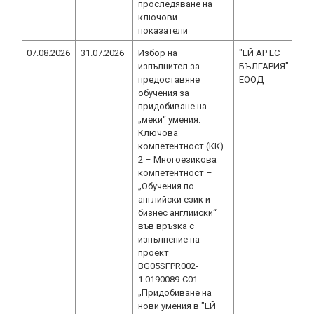
проследяване на
ключови
показатели
07.08.2026
31.07.2026
Избор на
"ЕЙ АР ЕС
изпълнител за
БЪЛГАРИЯ"
предоставяне
ЕООД
обучения за
придобиване на
„меки“ умения:
Ключова
компетентност (КК)
2 – Многоезикова
компетентност –
„Обучения по
английски език и
бизнес английски“
във връзка с
изпълнение на
проект
BG05SFPR002-
1.0190089-C01
„Придобиване на
нови умения в "ЕЙ