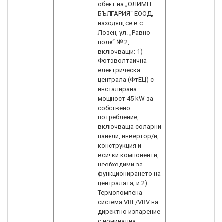
обект на „ОЛИМП
БЪЛГАРИЯ“ ЕООД,
находящ се в с.
Лозен, ул. „Равно
поле“ № 2,
включващи: 1)
Фотоволтаична
електрическа
централа (ФтЕЦ) с
инсталирана
мощност 45 kW за
собствено
потребление,
включваща соларни
панели, инвертор/и,
конструкция и
всички компоненти,
необходими за
функционирането на
централата; и 2)
Термопомпена
система VRF/VRV на
директно изпарение
с номинална