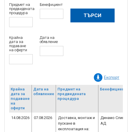
Предмет на
Бенефициент
предвидената
процедура
Крайна
Дата на
дата за
обявление
подаване
на оферти
Експорт
Крайна
Дата на
Предмет на
Бенефициент
дата за
обявление
предвидената
подаване
процедура
на
оферти
14.08.2026
07.08.2026
Доставка, монтаж и
Динамо Сливен
пускане в
АД
експлоатация на: