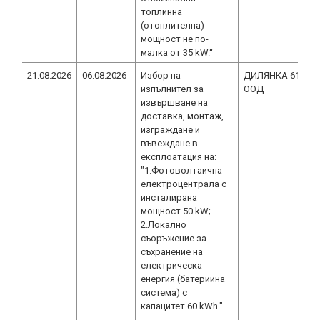
топлинна
(отоплителна)
мощност не по-
малка от 35 kW.“
21.08.2026
06.08.2026
Избор на
ДИЛЯНКА 61
изпълнител за
ООД
извършване на
доставка, монтаж,
изграждане и
въвеждане в
експлоатация на:
"1.Фотоволтаична
електроцентрала с
инсталирана
мощност 50 kW;
2.Локално
съоръжение за
съхранение на
електрическа
енергия (батерийна
система) с
капацитет 60 kWh."