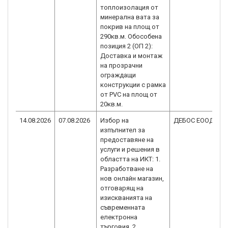
топлоизолация от
минерална вата за
покрив на площ от
290кв.м. Обособена
позиция 2 (ОП 2):
Доставка и монтаж
на прозрачни
ограждащи
конструкции с рамка
от PVC на площ от
20кв.м.
14.08.2026
07.08.2026
Избор на
ДЕБОС ЕООД
изпълнител за
предоставяне на
услуги и решения в
областта на ИКТ: 1.
Разработване на
нов онлайн магазин,
отговарящ на
изискванията на
съвременната
електронна
търговия. 2.