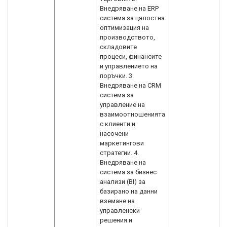
Внедряване на ERP
система за цялостна
оптимизация на
производството,
складовите
процеси, финансите
и управлението на
поръчки. 3.
Внедряване на CRM
система за
управление на
взаимоотношенията
с клиенти и
насочени
маркетингови
стратегии. 4.
Внедряване на
система за бизнес
анализи (BI) за
базирано на данни
вземане на
управленски
решения и