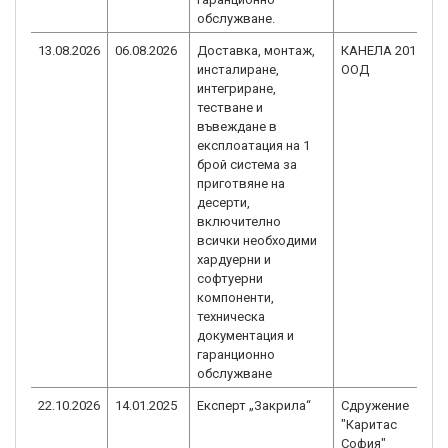
обслужване.
13.08.2026
06.08.2026
Доставка, монтаж,
КАНЕЛА 2011
инсталиране,
ООД
интегриране,
тестване и
въвеждане в
експлоатация на 1
брой система за
приготвяне на
десерти,
включително
всички необходими
хардуерни и
софтуерни
компоненти,
техническа
документация и
гаранционно
обслужване
22.10.2026
14.01.2025
Експерт „Закрила“
Сдружение
"Каритас
София"