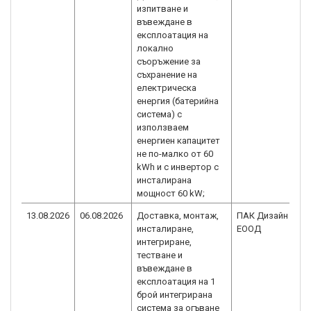
изпитване и
въвеждане в
експлоатация на
локално
съоръжение за
съхранение на
електрическа
енергия (батерийна
система) с
използваем
енергиен капацитет
не по-малко от 60
kWh и с инвертор с
инсталирана
мощност 60 kW;
13.08.2026
06.08.2026
Доставка, монтаж,
ПАК Дизайн
инсталиране,
ЕООД
интегриране,
тестване и
въвеждане в
експлоатация на 1
брой интегрирана
система за огъване