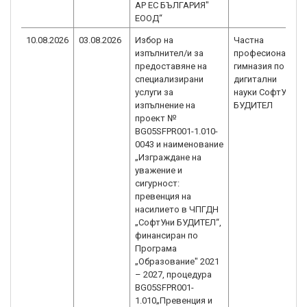
АР ЕС БЪЛГАРИЯ"
ЕООД“
10.08.2026
03.08.2026
Избор на
Частна
изпълнител/и за
професионална
предоставяне на
гимназия по
специализирани
дигитални
услуги за
науки СофтУни
изпълнение на
БУДИТЕЛ
проект №
BG05SFPR001-1.010-
0043 и наименование
„Изграждане на
уважение и
сигурност:
превенция на
насилието в ЧПГДН
„СофтУни БУДИТЕЛ“,
финансиран по
Програма
„Образование" 2021
– 2027, процедура
BG05SFPR001-
1.010„Превенция и