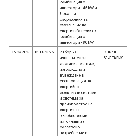
комбинация с
инвертори - 45 kW и
Локални
съоръжения за
съхранение на
енергия (батерии) в
комбинация с
инвертори - 90 kW
15.08.2026
05.08.2026
Избор на
ОЛИМП
изпълнител за
БЪЛГАРИЯ
доставка, монтаж,
изграждане и
въвеждане в
експлоатация на
енергийно
ефективни системи
и системи за
производство на
енергия от
възобновяеми
източници за
собствено
потребление в