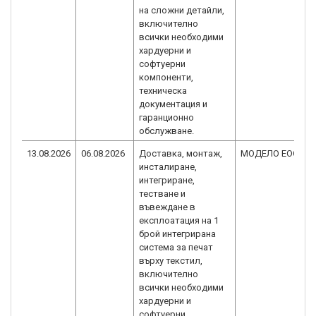
на сложни детайли,
включително
всички необходими
хардуерни и
софтуерни
компоненти,
техническа
документация и
гаранционно
обслужване.
13.08.2026
06.08.2026
Доставка, монтаж,
МОДЕЛО ЕООД
инсталиране,
интегриране,
тестване и
въвеждане в
експлоатация на 1
брой интегрирана
система за печат
върху текстил,
включително
всички необходими
хардуерни и
софтуерни