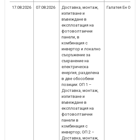
17.08.2026
07.08.2026
Доставка, монтаж,
Галатея Ен ООД
изпитване и
въвеждане в
експлоатация на
фотоволтаични
панели, в
комбинация с
инвертор и локално
съоръжение за
съхранение на
електрическа
енергия, разделена
в две обособени
позиции: ОП 1 –
Доставка, монтаж,
изпитване и
въвеждане в
експлоатация на
фотоволтаични
панели в
комбинация с
инвертор; ОП 2 –
Доставка, монтаж,