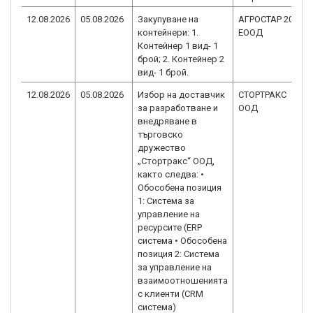
12.08.2026
05.08.2026
Закупуване на
АГРОСТАР 2016
контейнери: 1.
ЕООД
Контейнер 1 вид- 1
брой; 2. Контейнер 2
вид- 1 брой.
12.08.2026
05.08.2026
Избор на доставчик
СТОРТРАКС
за разработване и
ООД
внедряване в
търговско
дружество
„Стортракс“ ООД,
както следва: •
Обособена позиция
1: Система за
управление на
ресурсите (ERP
система • Обособена
позиция 2: Система
за управление на
взаимоотношенията
с клиенти (CRM
система)