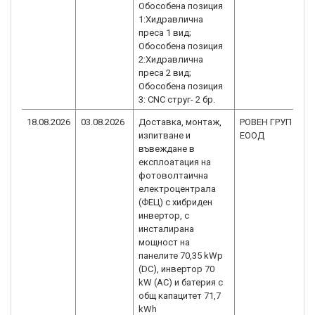
Обособена позиция
1:Хидравлична
преса 1 вид;
Обособена позиция
2:Хидравлична
преса 2 вид;
Обособена позиция
3: CNC струг- 2 бр.
18.08.2026
03.08.2026
Доставка, монтаж,
РОВЕН ГРУП
изпитване и
ЕООД
въвеждане в
експлоатация на
фотоволтаична
електроцентрала
(ФЕЦ) с хибриден
инвертор, с
инсталирана
мощност на
панелите 70,35 kWp
(DC), инвертор 70
kW (AC) и батерия с
общ капацитет 71,7
kWh