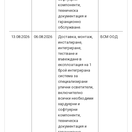
компоненти,
техническа
документация и
гаранционно
обслужване.
13.08.2026
06.08.2026
Доставка, монтаж,
БСМ ООД
инсталиране,
интегриране,
тестване и
въвеждане в
експлоатация на 1
брой интегрирана
система за
специализирани
улични осветители,
включително
всички необходими
хардуерни и
софтуерни
компоненти,
техническа
документация и
гаранционно