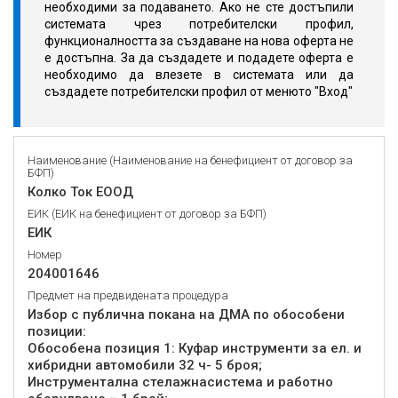
необходими за подаването. Ако не сте достъпили
системата чрез потребителски профил,
функционалността за създаване на нова оферта не
е достъпна. За да създадете и подадете оферта е
необходимо да влезете в системата или да
създадете потребителски профил от менюто "Вход"
Наименование (Наименование на бенефициент от договор за
БФП)
Колко Ток ЕООД
ЕИК (ЕИК на бенефициент от договор за БФП)
ЕИК
Номер
204001646
Предмет на предвидената процедура
Избор с публична покана на ДМА по обособени
позиции:
Обособена позиция 1: Куфар инструменти за ел. и
хибридни автомобили 32 ч- 5 броя;
Инструментална стелажнасистема и работно