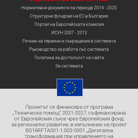
Нормативни документи за периода 2014 - 2020
Структурни фондове на ЕС в България
Портал на Европейската комисия
ИСУН 2007 - 2013
Речник на термини и съкращения в системата
Ръководство за работа със системата
Политика за достъпност на сайта
За системата
Проектът се финансира от програма
„Техническа помощ” 2021-2027, съфинансирана
от Европейския съюз чрез Европейския фонд
за регионално развитие, в изпълнение на проект
BG16RFTA001-1.003-0001 „Дигитална
трансформация при управлението на