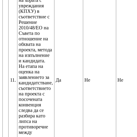
на хората с
увреждания
(КПХУ) в
съответствие с
Решение
2010/48/ЕО на
Съвета по
отношение на
обхвата на
проекта, метода
на изпълнение
и кандидата.
На етапа на
оценка на
заявлението за
11.
Да
Не
Не
кандидатстване,
съответствието
на проекта с
посочената
конвенция
следва да се
разбира като
липса на
противоречие
между