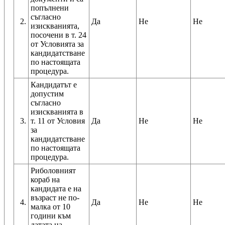
попълнени
съгласно
2.
Да
Не
Не
изискванията,
посочени в т. 24
от Условията за
кандидатстване
по настоящата
процедура.
Кандидатът е
допустим
съгласно
изискванията в
3.
т. 11 от Условия
Да
Не
Не
за
кандидатстване
по настоящата
процедура.
Риболовният
кораб на
кандидата е на
възраст не по-
4.
Да
Не
Не
малка от 10
години към
датата на