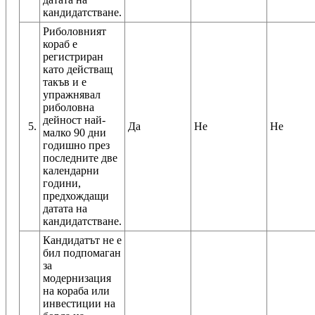
кандидатстване.
Риболовният
кораб е
регистриран
като действащ
такъв и е
упражнявал
риболовна
дейност най-
5.
Да
Не
Не
малко 90 дни
годишно през
последните две
календарни
години,
предхождащи
датата на
кандидатстване.
Кандидатът не е
бил подпомаган
за
модернизация
на кораба или
инвестиции на