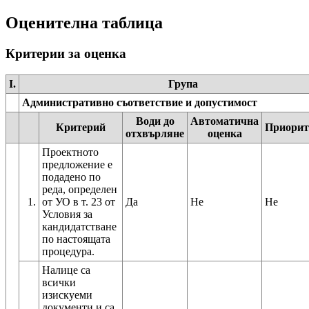
Оценителна таблица
Критерии за оценка
I.
Група
Административно съответствие и допустимост
Води до
Автоматична
Критерий
Приорит
отхвърляне
оценка
Проектното
предложение е
подадено по
реда, определен
1.
от УО в т. 23 от
Да
Не
Не
Условия за
кандидатстване
по настоящата
процедура.
Налице са
всички
изискуеми
документи и са