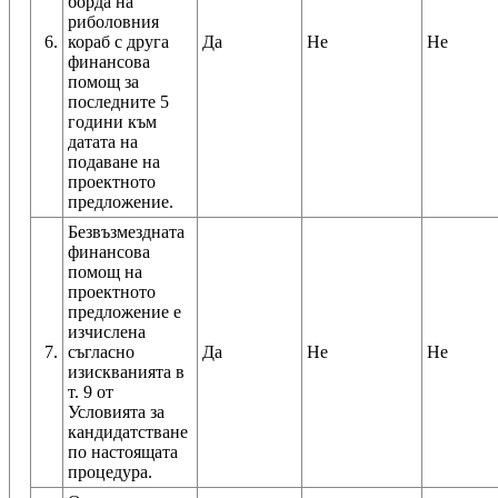
борда на
риболовния
6.
кораб с друга
Да
Не
Не
финансова
помощ за
последните 5
години към
датата на
подаване на
проектното
предложение.
Безвъзмездната
финансова
помощ на
проектното
предложение е
изчислена
7.
съгласно
Да
Не
Не
изискванията в
т. 9 от
Условията за
кандидатстване
по настоящата
процедура.