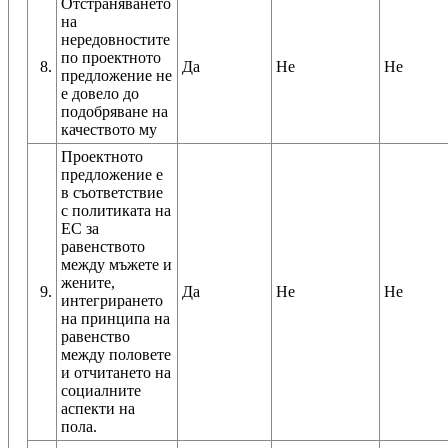
Отстраняването
на
нередовностите
по проектното
8.
Да
Не
Не
предложение не
е довело до
подобряване на
Проектното
предложение е
в съответствие
с политиката на
ЕС за
равенството
между мъжете и
жените,
9.
Да
Не
Не
интегрирането
на принципа на
равенство
между половете
и отчитането на
социалните
аспекти на
пола.