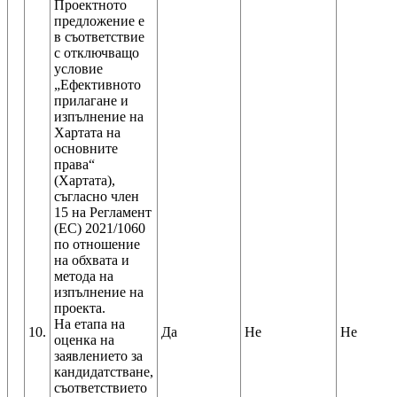
Проектното
предложение е
в съответствие
с отключващо
условие
„Ефективното
прилагане и
изпълнение на
Хартата на
основните
права“
(Хартата),
съгласно член
15 на Регламент
(ЕС) 2021/1060
по отношение
на обхвата и
метода на
изпълнение на
проекта.
На етапа на
10.
Да
Не
Не
оценка на
заявлението за
кандидатстване,
съответствието