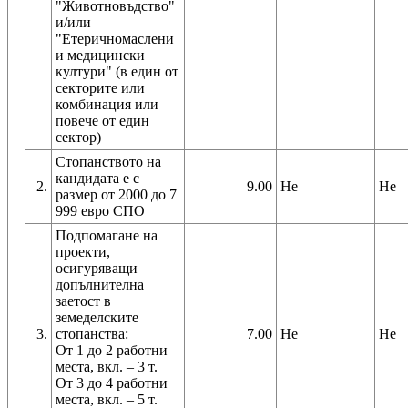
"Животновъдство"
и/или
"Етеричномаслени
и медицински
култури" (в един от
секторите или
комбинация или
повече от един
сектор)
Стопанството на
кандидата е с
2.
9.00
Не
Не
размер от 2000 до 7
999 евро СПО
Подпомагане на
проекти,
осигуряващи
допълнителна
заетост в
земеделските
3.
стопанства:
7.00
Не
Не
От 1 до 2 работни
места, вкл. – 3 т.
От 3 до 4 работни
места, вкл. – 5 т.