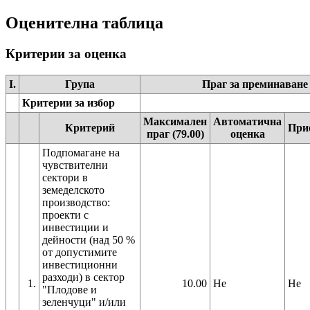
Оценителна таблица
Критерии за оценка
I.
Група
Праг за преминаване
Критерии за избор
Максимален
Автоматична
Критерий
При
праг (79.00)
оценка
Подпомагане на
чувствителни
сектори в
земеделското
производство:
проекти с
инвестиции и
дейности (над 50 %
от допустимите
инвестиционни
разходи) в сектор
1.
10.00
Не
Не
"Плодове и
зеленчуци" и/или