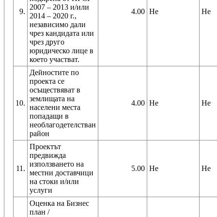
2007 – 2013 и/или
9.
4.00
Не
Не
2014 – 2020 г.,
независимо дали
чрез кандидата или
чрез друго
юридическо лице в
което участват.
Дейностите по
проекта се
осъществяват в
землищата на
10.
4.00
Не
Не
населени места
попадащи в
необлагодетелстван
район
Проектът
предвижда
използването на
11.
5.00
Не
Не
местни доставчици
на стоки и/или
услуги
Оценка на Бизнес
план /