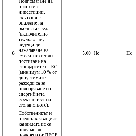
Подпомагане на
проекти с
инвестиции,
свързани с
опазване на
околната среда
(включително
технологии,
водещи до
намаляване на
8.
5.00
Не
Не
емисиите) и/или
постигане на
стандартите на ЕС
(минимум 10 % от
допустимите
разходи са за
подобряване на
енергийната
ефективност на
стопанството).
Собственикът и
представляващият
кандидата не са
получавали
подкрепа от ПРСР