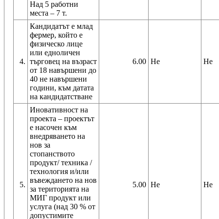
Над 5 работни
Кандидатът е млад
фермер, който е
физическо лице
или едноличен
4.
търговец на възраст
6.00
Не
Не
от 18 навършени до
40 не навършени
години, към датата
на кандидатстване
Иновативност на
проекта – проектът
е насочен към
внедряването на
нов за
стопанството
продукт/ техника /
технология и/или
въвеждането на нов
5.
5.00
Не
Не
за територията на
МИГ продукт или
услуга (над 30 % от
допустимите