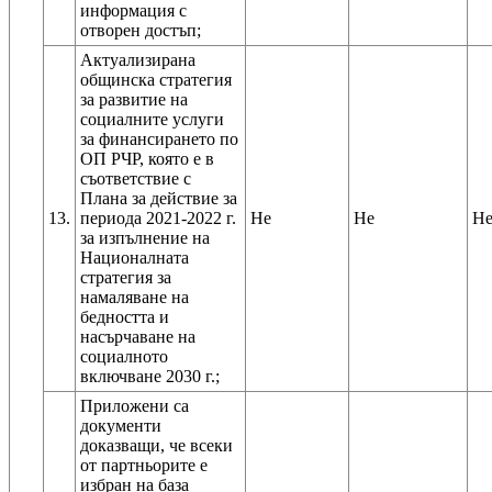
информация с
отворен достъп;
Актуализирана
общинска стратегия
за развитие на
социалните услуги
за финансирането по
ОП РЧР, която е в
съответствие с
Плана за действие за
13.
периода 2021-2022 г.
Не
Не
Н
за изпълнение на
Националната
стратегия за
намаляване на
бедността и
насърчаване на
социалното
включване 2030 г.;
Приложени са
документи
доказващи, че всеки
от партньорите е
избран на база