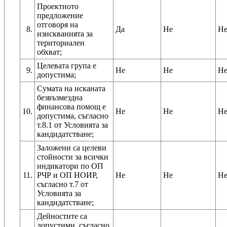
Проектното
предложение
отговоря на
8.
Да
Не
Н
изискванията за
териториален
обхват;
Целевата група е
9.
Не
Не
Н
допустима;
Сумата на исканата
безвъзмездна
финансова помощ е
10.
Не
Не
Н
допустима, съгласно
т.8.1 от Условията за
кандидатстване;
Заложени са целеви
стойности за всички
индикатори по ОП
11.
РЧР и ОП НОИР,
Не
Не
Н
съгласно т.7 от
Условията за
кандидатстване;
Дейностите са
допустими, съгласно