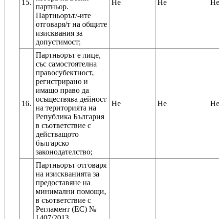
15.
Не
Не
Н
партньор.
Партньорът/-ите
отговаря/т на общите
изисквания за
допустимост;
Партньорът е лице,
със самостоятелна
правосубектност,
регистрирано и
имащо право да
осъществява дейност
16.
Не
Не
Н
на територията на
Република България
в съответствие с
действащото
българско
законодателство;
Партньорът отговаря
на изискванията за
предоставяне на
минимални помощи,
в съответствие с
Регламент (ЕС) №
1407/2013