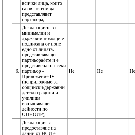
всички лица, които
са овластени да
представляват
партньора;
Декларацията за
минимални и
държавни помощи е
подписана от поне
едно от лицата,
представляващи
партньора/ите и е
представена от всеки
6.
партньор -
Не
Не
Н
Приложение IV
(неприложимо за
общински/държавни
детски градини и
училища,
изпълняващи
дейности по
ОПНОИР);
Декларация за
предоставяне на
данни от НСИ е