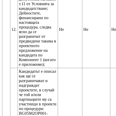
т.11 от Условията за
кандидатстване;
Дейностите,
финансирани по
настоящата
процедура, следва
12.
Не
Не
Н
ясно да се
разграничат от
предвидени такива в
проектното
предложение на
кандидата по
Компонент 1 (когато
Кандидатът е описал
как ще се
разграничават и
надграждат
проектите, в случай
че той и/или
партньорите му са
участници в проекти
по процедури
BG05M2OP001-