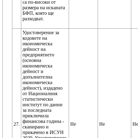
са по-високи от
размера на исканата
БФП, която ще
разходват.
Удостоверение за
кодовете на
икономическа
дейност на
предприятието
(основна
икономическа
дейност и
допълнителна
икономическа
дейност), издадено
от Националния
статистически
институт по данни
за последната
приключила
финансова година -
27.
Не
Не
Н
сканирано и
прикачено в ИСУН
2020. Удостоверение