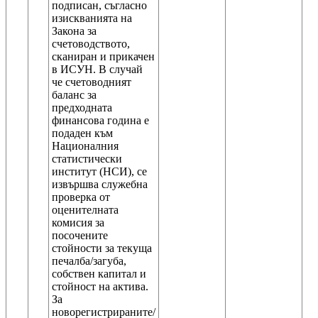
подписан, съгласно
изискванията на
Закона за
счетоводството,
сканиран и прикачен
в ИСУН. В случай
че счетоводният
баланс за
предходната
финансова година е
подаден към
Националния
статистически
институт (НСИ), се
извършва служебна
проверка от
оценителната
комисия за
посочените
стойности за текуща
печалба/загуба,
собствен капитал и
стойност на актива.
За
новорегистрираните/