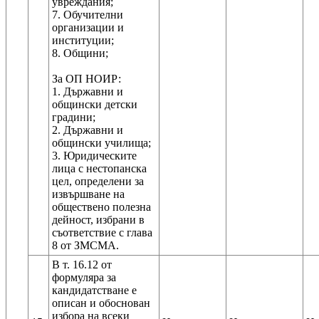
увреждания;
7. Обучителни
организации и
институции;
8. Общини;
За ОП НОИР:
1. Държавни и
общински детски
градини;
2. Държавни и
общински училища;
3. Юридическите
лица с нестопанска
цел, определени за
извършване на
обществено полезна
дейност, избрани в
съответствие с глава
В т. 16.12 от
формуляра за
кандидатстване е
описан и обоснован
избора на всеки