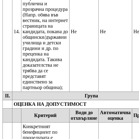
публична и
прозрачна процедура
(Напр. обява във
вестник, на интернет
страницата на
14.
кандидата, покана до
Не
Не
Н
общински/държавни
училища и детски
градини и др. по
преценка на
кандидата. Такива
доказателства не
трябва да се
представят
единствено за
партньор община);
II.
Група
ОЦЕНКА НА ДОПУСТИМОСТ
Води до
Автоматична
Критерий
Пр
отхвърляне
оценка
Конкретният
бенефициент по
процедурата е