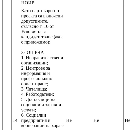
НОИР.
Като партньори по
проекта са включени
допустимите,
съгласно т. 10 от
Условията за
кандидатстване (ако
е приложимо):
За ОП РЧР:
1. Неправителствени
организации;
2. Центрове за
информация и
професионално
ориентиране;
3. Читалища;
4. Работодатели;
5. Доставчици на
социални и здравни
услуги;
6. Социални
14.
предприятия и
Не
Не
Н
кооперации на хора с