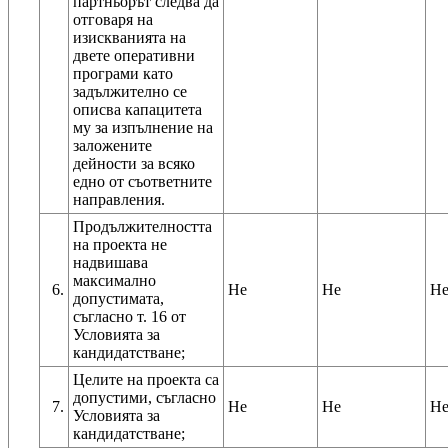
партньорът следва да
отговаря на
изискванията на
двете оперативни
програми като
задължително се
описва капацитета
му за изпълнение на
заложените
дейности за всяко
едно от съответните
Продължителността
на проекта не
надвишава
максимално
6.
Не
Не
Н
допустимата,
съгласно т. 16 от
Условията за
кандидатстване;
Целите на проекта са
допустими, съгласно
7.
Не
Не
Н
Условията за
кандидатстване;