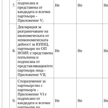
подписана и
7.
Не
Не
Н
представена от
кандидата и всички
партньори -
Приложение V;
Декларация за
разграничаване на
икономическата от
неикономическата
дейност за ЮЛНЦ,
партньори по ОП
8.
Не
Не
Н
НОИР, е представена
попълнена и
подписана от
представляващия/ите
партньора лица -
Приложение VII;
Споразумение за
партньорство с
партньор/и -
Приложение VІ е
подписано от
9.
Не
Не
Н
кандидата и всички
партньори по