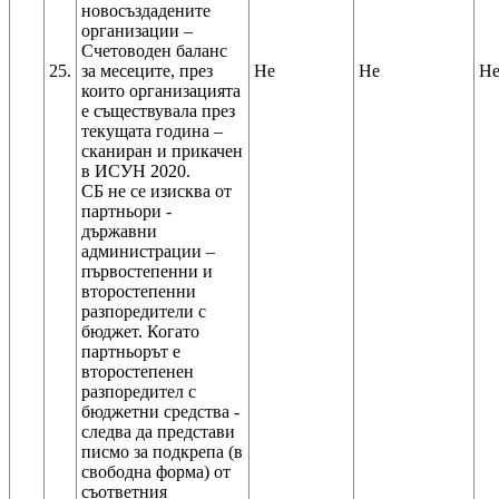
новосъздадените
организации –
Счетоводен баланс
25.
за месеците, през
Не
Не
Н
които организацията
е съществувала през
текущата година –
сканиран и прикачен
в ИСУН 2020.
СБ не се изисква от
партньори -
държавни
администрации –
първостепенни и
второстепенни
разпоредители с
бюджет. Когато
партньорът е
второстепенен
разпоредител с
бюджетни средства -
следва да представи
писмо за подкрепа (в
свободна форма) от
съответния