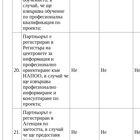
случай, че ще
извършва обучение
по професионална
квалификация по
проекта;
Партньорът е
регистриран в
Регистъра на
центровете за
информация и
професионално
20.
ориентиране към
Не
Не
Н
НАПОО, в случай че
ще извършва
професионално
информиране и
консултиране по
проекта;
Партньорът е
регистриран в
Агенция по
заетостта, в случай
21.
Не
Не
Н
че ще предоставя