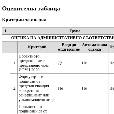
Оценителна таблица
Критерии за оценка
I.
Група
ОЦЕНКА НА АДМИНИСТРАТИВНО СЪОТВЕТСТВ
Води до
Автоматична
Критерий
Пр
отхвърляне
оценка
Проектното
предложение е
1.
Да
Не
Н
представено чрез
ИСУН 2020;
Формулярът е
подписан от
представляващия
2.
Не
Не
Н
конкретния
бенефициент или
упълномощено лице;
Попълнени и
подписани са от