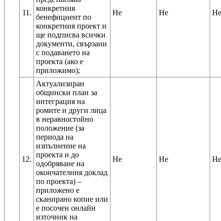
конкретния
11.
Не
Не
Н
бенефициент по
конкретния проект и
ще подписва всички
документи, свързани
с подаването на
проекта (ако е
приложимо);
Актуализиран
общински план за
интеграция на
ромите и други лица
в неравностойно
положение (за
периода на
изпълнение на
проекта и до
12.
Не
Не
Н
одобряване на
окончателния доклад
по проекта) –
приложено е
сканирано копие или
е посочен онлайн
източник на