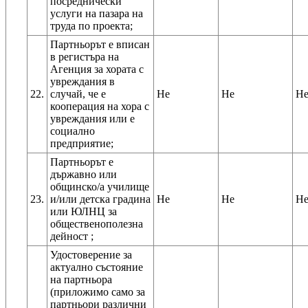
посреднически
услуги на пазара на
труда по проекта;
Партньорът е вписан
в регистъра на
Агенция за хората с
увреждания в
22.
случай, че е
Не
Не
Н
кооперация на хора с
увреждания или е
социално
предприятие;
Партньорът е
държавно или
общинско/а училище
23.
и/или детска градина
Не
Не
Н
или ЮЛНЦ за
общественополезна
дейност ;
Удостоверение за
актуално състояние
на партньора
(приложимо само за
партньори различни