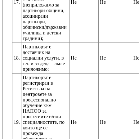
17.
Не
Не
Н
(неприложимо за
партньори общини,
асоциирани
партньори,
общински/държавни
училища и детски
градини);
Партньорът е
доставчик на
18.
социални услуги, в
Не
Не
Н
т.ч. и за деца – ако е
приложимо;
Партньорът е
регистриран в
Регистъра на
центровете за
професионално
обучение към
НАПОО за
професиите и/или
19.
специалностите, по
Не
Не
Н
които ще се
провежда
обучението, в