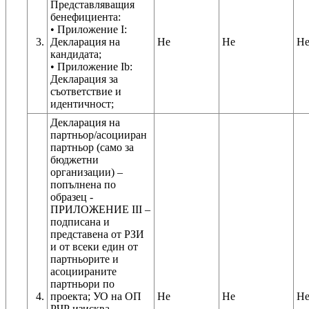
Представляващия
бенефициента:
• Приложение I:
3.
Декларация на
Не
Не
Н
кандидата;
• Приложение Іb:
Декларация за
съответствие и
Декларация на
партньор/асоцииран
партньор (само за
бюджетни
организации) –
попълнена по
образец -
ПРИЛОЖЕНИЕ III –
подписана и
представена от РЗИ
и от всеки един от
партньорите и
асоциираните
партньори по
4.
проекта; УО на ОП
Не
Не
Н
РЧР изисква