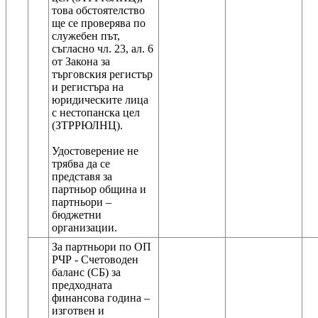
това обстоятелство
ще се проверява по
служебен път,
съгласно чл. 23, ал. 6
от Закона за
търговския регистър
и регистъра на
юридическите лица
с нестопанска цел
(ЗТРРЮЛНЦ).
Удостоверение не
трябва да се
представя за
партньор община и
партньори –
бюджетни
За партньори по ОП
РЧР - Счетоводен
баланс (СБ) за
предходната
финансова година –
изготвен и