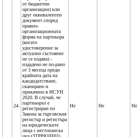
от бюджетни
организации) или
друг еквивалентен
документ според
правно-
организационната
форма на партньора
(когато
удостоверение за
актуално състояние
не се издава) -
издадено не по-рано
от 3 месеца преди
крайната дата на
кандидатстване,
сканирано и
прикачено в ИСУН
2020. В случай, че
партньорът е
24.
Не
Не
Н
регистриран по
Закона за търговския
регистър и регистъра
на юридическите
лица с нестопанска
цел (ЗТРРЮЛНЦ),