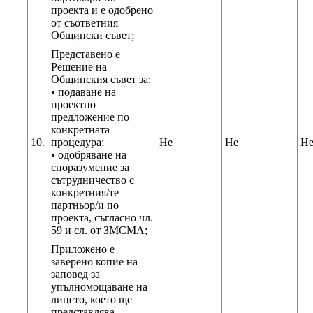
проекта и е одобрено
от съответния
Общински съвет;
Представено е
Решение на
Общинския съвет за:
• подаване на
проектно
предложение по
конкретната
10.
процедура;
Не
Не
Н
• одобряване на
споразумение за
сътрудничество с
конкретния/те
партньор/и по
проекта, съгласно чл.
Приложено е
заверено копие на
заповед за
упълномощаване на
лицето, което ще
представлява