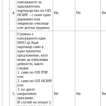
изискването за
задължително
партньорство по ОП
4.
Не
Не
Н
НОИР – с поне едно
държавно или
общинско училище
или детска градина;
Спазено е
изискването едно
НПО да бъде
партньор само в
едно проектно
предложение, като
може да изпълнява
дейности, както
следва:
1. само по ОП РЧР
или
2. само по ОП НОИР
или
3. по двете
5.
оперативни
Не
Не
Н
програми.
В случай на опция 3,