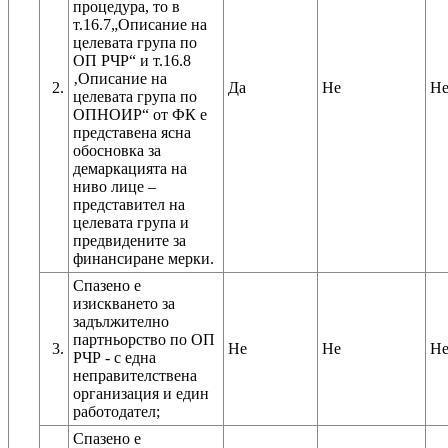
процедура, то в
т.16.7„Описание на
целевата група по
ОП РЧР“ и т.16.8
‚Описание на
2.
Да
Не
Н
целевата група по
ОПНОИР“ от ФК е
представена ясна
обосновка за
демаркацията на
ниво лице –
представител на
целевата група и
предвидените за
финансиране мерки.
Спазено е
изискването за
задължително
партньорство по ОП
3.
Не
Не
Н
РЧР - с една
неправителствена
организация и един
работодател;
Спазено е