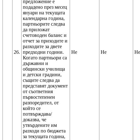
предложение е
подадено през месец
януари на текущата
календарна година,
партньорите следва
да приложат
счетоводен баланс и
отчет за приходите и
разходите за двете
26.
предходни години.
Не
Не
Н
Когато партньори са
държавни и
общински училища
и детски градини,
същите следва да
представят документ
от съответния
първостепенен
разпоредител, от
който се
потвърждава/
доказва, че
утвърдените им
разходи по бюджета
за текущата година,