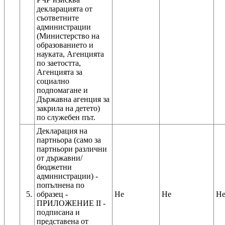
декларацията от
съответните
администрации
(Министерство на
образованието и
науката, Агенцията
по заетостта,
Агенцията за
социално
подпомагане и
Държавна агенция за
закрила на детето)
по служебен път.
Декларация на
партньора (само за
партньори различни
от държавни/
бюджетни
администрации) -
попълнена по
5.
образец -
Не
Не
Н
ПРИЛОЖЕНИЕ ІІ -
подписана и
представена от