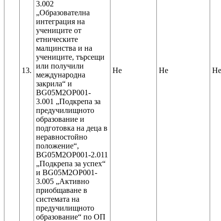
3.002
„Образователна
интеграция на
учениците от
етническите
малцинства и на
учениците, търсещи
или получили
13.
Не
Не
Н
международна
закрила“ и
BG05M2OP001-
3.001 „Подкрепа за
предучилищното
образование и
подготовка на деца в
неравностойно
положение“,
BG05M2OP001-2.011
„Подкрепа за успех“
и BG05M2OP001-
3.005 „Активно
приобщаване в
системата на
предучилищното
образование“ по ОП