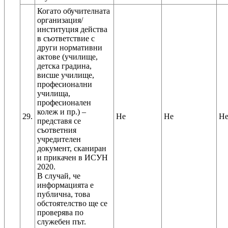
Когато обучителната
организация/
институция действа
в съответствие с
други нормативни
актове (училище,
детска градина,
висше училище,
професионални
училища,
професионален
колеж и пр.) –
29.
Не
Не
Н
представя се
съответния
учредителен
документ, сканиран
и прикачен в ИСУН
2020.
В случай, че
информацията е
публична, това
обстоятелство ще се
проверява по