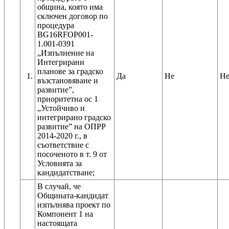
общинa, която има
сключен договор по
процедура
BG16RFOP001-
1.001-0391
„Изпълнение на
Интегрирани
планове за градско
1.
Да
Не
Н
възстановяване и
развитие”,
приоритетна ос 1
„Устойчиво и
интегрирано градско
развитие” на ОПРР
2014-2020 г., в
съответствие с
посоченото в т. 9 от
Условията за
кандидатстване;
В случай, че
Общината-кандидат
изпълнява проект по
Компонент 1 на
настоящата