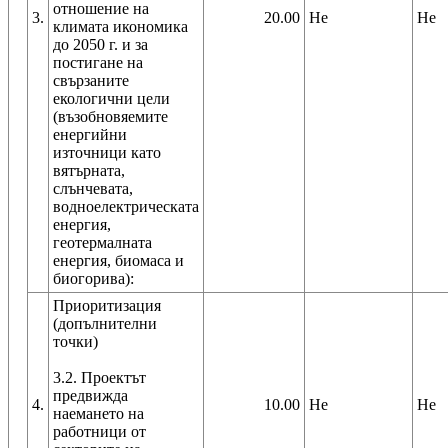
отношение на
3.
20.00
Не
Не
климата икономика
до 2050 г. и за
постигане на
свързаните
екологични цели
(възобновяемите
енергийни
източници като
вятърната,
слънчевата,
водноелектрическата
енергия,
геотермалната
енергия, биомаса и
биогорива):
Приоритизация
(допълнителни
точки)
3.2. Проектът
предвижда
4.
10.00
Не
Не
наемането на
работници от