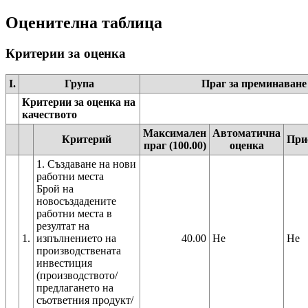
Оценителна таблица
Критерии за оценка
I.
Група
Праг за преминаване
Критерии за оценка на
качеството
Максимален
Автоматична
Критерий
При
праг (100.00)
оценка
1. Създаване на нови
работни места
Брой на
новосъздадените
работни места в
резултат на
1.
изпълнението на
40.00
Не
Не
производствената
инвестиция
(производството/
предлагането на
съответния продукт/