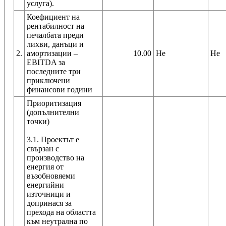
Коефициент на
рентабилност на
печалбата преди
лихви, данъци и
2.
амортизации –
10.00
Не
Не
EBITDA за
последните три
приключени
финансови години
Приоритизация
(допълнителни
точки)
3.1. Проектът е
свързан с
производство на
енергия от
възобновяеми
енергийни
източници и
допринася за
прехода на областта
към неутрална по