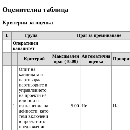
Оценителна таблица
Критерии за оценка
I.
Група
Праг за преминаване
Оперативен
капацитет
Максимален
Автоматична
Критерий
Приори
праг (10.00)
оценка
Опит на
кандидата и
партньора/
партньорите в
управлението
на проекти и/
или опит в
1.
изпълнение на
5.00
Не
Не
дейности, като
тези включени
в проектното
предложение