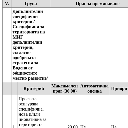
V.
Група
Праг за преминаване
Допълнителни
специфични
критерии /
Специфични за
територията на
МИГ
допълнителни
критерии,
съгласно
одобрената
стратегия за
Водено от
общностите
местно развитие/
Максимален
Автоматична
Критерий
Приори
праг (30.00)
оценка
Проектът
осигурява
специфична,
нова и/или
иновативна за
територията
1.
20.00
Не
Не