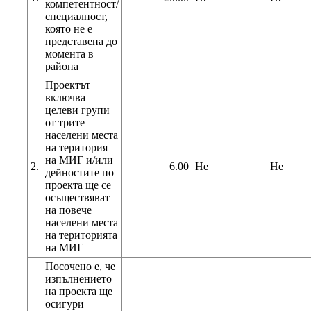
компетентност/
специалност,
която не е
представена до
момента в
района
Проектът
включва
целеви групи
от трите
населени места
на територия
на МИГ и/или
2.
6.00
Не
Не
дейностите по
проекта ще се
осъществяват
на повече
населени места
на територията
на МИГ
Посочено е, че
изпълнението
на проекта ще
осигури