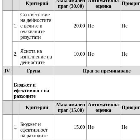
Максимален
Автоматична
Критерий
Приори
праг (30.00)
оценка
Съответствие
на дейностите
1.
с целите и
20.00
Не
Не
очакваните
резултати
Яснота на
2.
10.00
Не
Не
изпълнение на
дейностите
IV.
Група
Праг за преминаване
Бюджет и
ефективност на
разходите
Максимален
Автоматична
Критерий
Приори
праг (15.00)
оценка
Бюджет и
1.
15.00
Не
Не
ефективност
на разходите