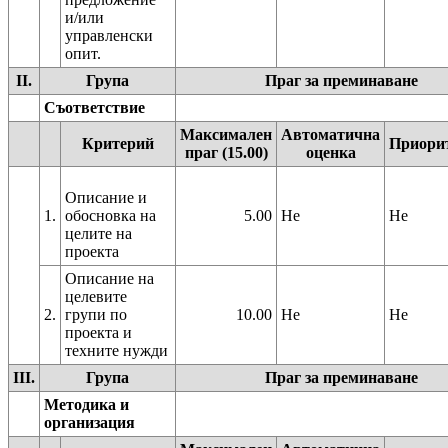
и/или
управленски
опит.
II.
Група
Праг за преминаване
Съответствие
Максимален
Автоматична
Критерий
Приори
праг (15.00)
оценка
Описание и
1.
обосновка на
5.00
Не
Не
целите на
проекта
Описание на
целевите
2.
групи по
10.00
Не
Не
проекта и
III.
Група
Праг за преминаване
Методика и
организация