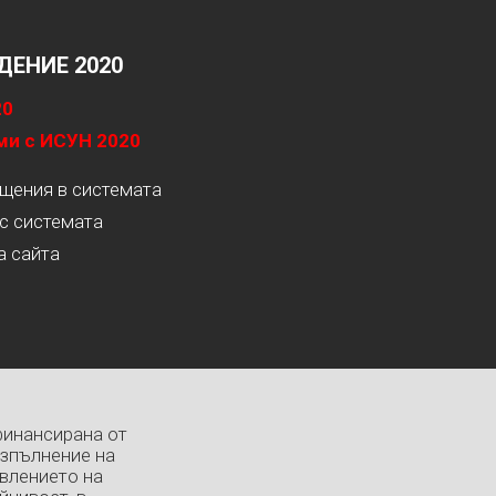
ЕНИЕ 2020
20
ми с ИСУН 2020
ащения в системата
с системата
а сайта
финансирана от
изпълнение на
влението на