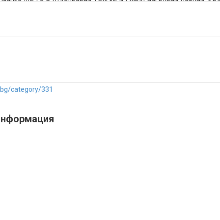
 мярка ще са в отдалечени, селски и слабо населени райони, к
/bg/category/331
информация