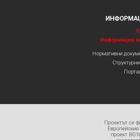
ИНФОРМАЦ
Е
Информация за
Нормативни докумен
Структурни
Порта
Проектът се ф
Европейския 
проект BG1