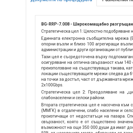
BG-RRP-7.008 - Широкомащабно разгръщане
Стратегическа цел 1: Цялостно подобряване 
Единната електронна съобщителна мрежа (Е
опорни възли и близо 100 агрегиращи възли
администрации и други организации от публи
Тази цел е съсредоточена върху подпомага
осигуряване на оптична свързаност към 140
преизползване на съществуваща такава, като
локации съществуващите мрежи следва да бъ
на точки за достъп, част от държавната мре
2х100Gbps.
Стратегическа цел 2: Преодоляване на „
слабонаселени и селски райони.
Втората стратегическа цел е насочена към 
(ММГК) в отдалечени, слабо населени и селс
произтичащи от недостатъци на пазара. Сп
свързаност, която е от съществено значен
възможност на още 350 000 души да имат дос