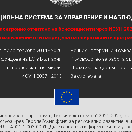
ИОННА СИСТЕМА ЗА УПРАВЛЕНИЕ И НАБЛЮД
лектронно отчитане на бенефициенти чрез ИСУН 20
 изпълнението и напредъка на оперативните програ
ти за периода 2014 - 2020
Речник на термини и съкр
 фондове на ЕС в България
Ръководство за работа съ
л на Европейската комисия
Политика за достъпност н
ИСУН 2007 - 2013
За системата
инансира от програма „Техническа помощ” 2021-2027, съ
съюз чрез Европейския фонд за регионално развитие, в 
6RFTA001-1.003-0001 „Дигитална трансформация при упра