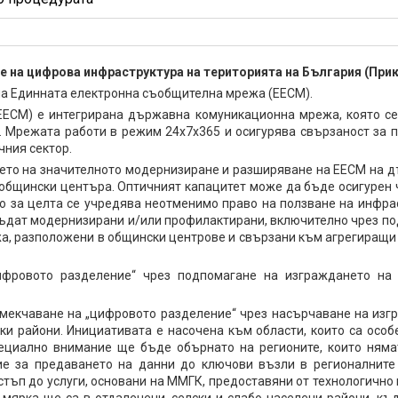
 на цифрова инфраструктура на територията на България (При
на Единната електронна съобщителна мрежа (ЕЕСМ).
ЕСМ) е интегрирана държавна комуникационна мрежа, която се 
. Мрежата работи в режим 24х7х365 и осигурява свързаност за п
чния сектор.
нето на значителното модернизиране и разширяване на ЕЕСМ на 
 общински центъра. Оптичният капацитет може да бъде осигурен 
 за целта се учредява неотменимо право на ползване на инфрас
дат модернизирани и/или профилактирани, включително чрез по
жа, разположени в общински центрове и свързани към агрегиращи
цифровото разделение“ чрез подпомагане на изграждането на
смекчаване на „цифровото разделение“ чрез насърчаване на изг
ки райони. Инициативата е насочена към области, които са осо
ециално внимание ще бъде обърнато на регионите, които ням
ие за предаването на данни до ключови възли в регионалните
тъп до услуги, основани на ММГК, предоставяни от технологичн