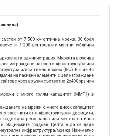
ключила)
състои от 7 500 км оптична мрежа, 30 броя
овече от 1 200 централни и местни публични
държавната администрация. Мярката включва
чрез изграждане на нова инфраструктура или
труктура и/или тъмно влакно (IRU). В още 45
дмяна на пасивни елементи с цел изграждане
 сайтове чрез връзки съответно 2х40Gbps или
 мрежи с много голям капацитет (ММГК) в
раждането на мрежи с много висок капацитет
бено засегнати от инфраструктурни дефицити,
ат надеждна регионална или местна оптична
 и общинските градове. Целта е да се даде
о неутрална инфраструктура/мрежа. Най-малко