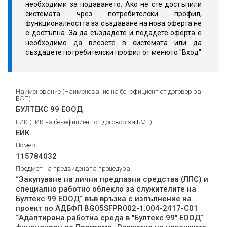
необходими за подаването. Ако не сте достъпили
системата чрез потребителски профил,
функционалността за създаване на нова оферта не
е достъпна. За да създадете и подадете оферта е
необходимо да влезете в системата или да
създадете потребителски профил от менюто "Вход"
Наименование (Наименование на бенефициент от договор за
БФП)
БУЛТЕКС 99 ЕООД
ЕИК (ЕИК на бенефициент от договор за БФП)
ЕИК
Номер
115784032
Предмет на предвидената процедура
“Закупуване на лични предпазни средства (ЛПС) и
специално работно облекло за служителите на
Бултекс 99 ЕООД“ във връзка с изпълнение на
проект по АДБФП BG05SFPR002-1.004-2417-C01
“Адаптирана работна среда в "Бултекс 99" ЕООД“