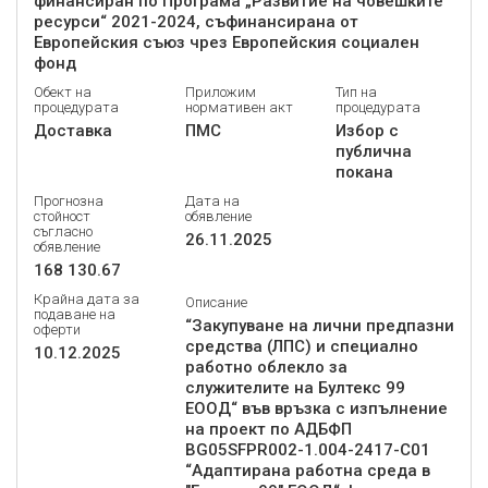
финансиран по Програма „Развитие на човешките
ресурси“ 2021-2024, съфинансирана от
Европейския съюз чрез Европейския социален
фонд
Обект на
Приложим
Тип на
процедурата
нормативен акт
процедурата
Доставка
ПМС
Избор с
публична
покана
Прогнозна
Дата на
стойност
обявление
съгласно
26.11.2025
обявление
168 130.67
Крайна дата за
Описание
подаване на
“Закупуване на лични предпазни
оферти
средства (ЛПС) и специално
10.12.2025
работно облекло за
служителите на Бултекс 99
ЕООД“ във връзка с изпълнение
на проект по АДБФП
BG05SFPR002-1.004-2417-C01
“Адаптирана работна среда в