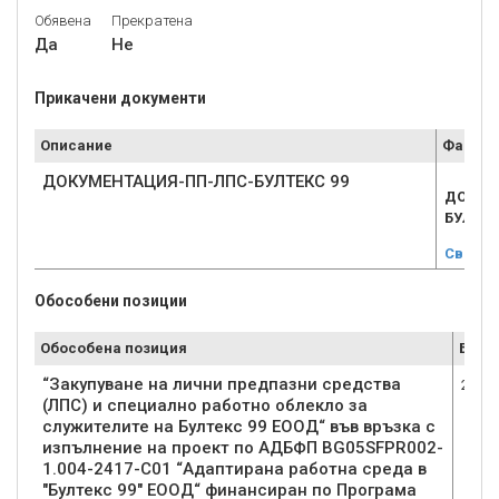
Обявена
Прекратена
Да
Не
Прикачени документи
Описание
Файл
ДОКУМЕНТАЦИЯ-ПП-ЛПС-БУЛТЕКС 99
ДОКУМ
БУЛТЕКС
Свали
Обособени позиции
Обособена позиция
Брой
“Закупуване на лични предпазни средства
2
(ЛПС) и специално работно облекло за
служителите на Бултекс 99 ЕООД“ във връзка с
изпълнение на проект по АДБФП BG05SFPR002-
1.004-2417-C01 “Адаптирана работна среда в
"Бултекс 99" ЕООД“ финансиран по Програма