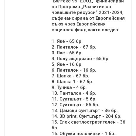
"Бултекс 99" ЕООД“ финансиран
по Програма „Развитие на
човешките ресурси“ 2021-2024,
съфинансирана от Европейския
съюз чрез Европейския
социален фонд както следва:
1. Яке - 65 бр.
2. Панталон - 67 бр.
3. Яке - 65 бр.
4. Полугащеризон - 65 бр.
5. Яке - 16 бр.
6. Панталон - 16 бр.
7. Шапка - 67 бр.
8. Шапка 1 - 67 бр.
9. Туника - 4 бр.
10. Панталон - 4 бр.
11. Суитшърт - 5 бр.
12. Суитшърт - 55 бр.
13. Дамски суитшърт - 36 бр.
14. 3D print, Суитшърт - 204 бр.
15. Елек светлоотразителен - 36
бр.
16. Обувки половинки - 1 бр.