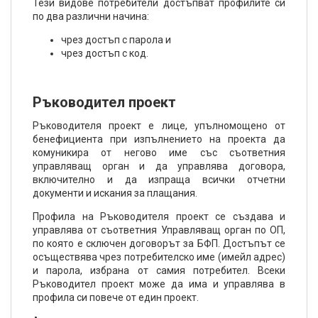
Тези видове потребители достъпват профилите си
по два различни начина:
чрез достъп с парола и
чрез достъп с код.
Ръководител проект
Ръководителя проект е лице, упълномощено от
бенефициента при изпълнението на проекта да
комуникира от негово име със съответния
управляващ орган и да управлява договора,
включително и да изпраща всички отчетни
документи и искания за плащания.
Профила на Ръководителя проект се създава и
управлява от съответния Управляващ орган по ОП,
по която е сключен договорът за БФП. Достъпът се
осъществява чрез потребителско име (имейл адрес)
и парола, избрана от самия потребител. Всеки
Ръководител проект може да има и управлява в
профила си повече от един проект.