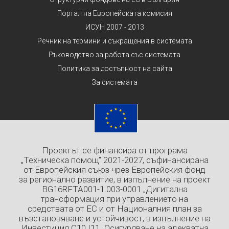
Портал на Европейската комисия
ИСУН 2007 - 2013
Речник на термини и съкращения в системата
Ръководство за работа със системата
Политика за достъпност на сайта
За системата
Проектът се финансира от програма
„Техническа помощ” 2021-2027, съфинансирана
от Европейския съюз чрез Европейския фонд
за регионално развитие, в изпълнение на проект
BG16RFTA001-1.003-0001 „Дигитална
трансформация при управлението на
средствата от ЕС и от Националния план за
възстановяване и устойчивост, в изпълнение на
Инвестиция C10.I11 „Осигуряване на адекватна