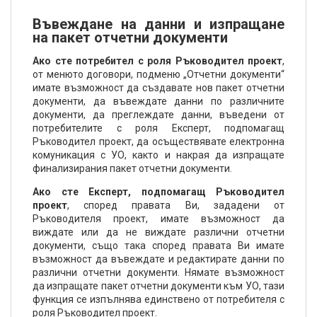
Въвеждане на данни и изпращане
на пакет отчетни документи
Ако сте потребител с роля Ръководител проект
,
от менюто договори, подменю „Отчетни документи“
имате възможност да създавате нов пакет отчетни
документи, да въвеждате данни по различните
документи, да преглеждате данни, въведени от
потребителите с роля Експерт, подпомагащ
Ръководител проект, да осъществявате електронна
комуникация с УО, както и накрая да изпращате
финализирания пакет отчетни документи.
Ако сте Експерт, подпомагащ Ръководител
проект
, според правата Ви, зададени от
Ръководителя проект, имате възможност да
виждате или да не виждате различни отчетни
документи, също така според правата Ви имате
възможност да въвеждате и редактирате данни по
различни отчетни документи. Нямате възможност
да изпращате пакет отчетни документи към УО, тази
функция се изпълнява единствено от потребителя с
роля Ръководител проект.