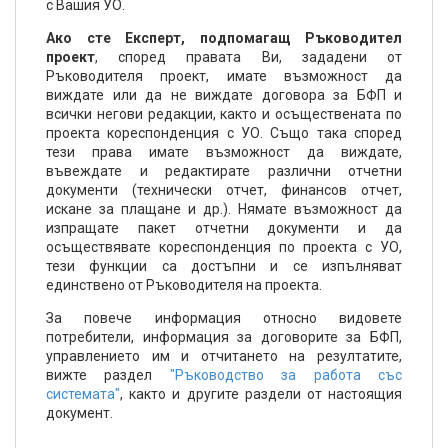
с Вашия УО.
Ако сте Експерт, подпомагащ Ръководител
проект
, според правата Ви, зададени от
Ръководителя проект, имате възможност да
виждате или да не виждате договора за БФП и
всички негови редакции, както и осъществената по
проекта кореспонденция с УО. Също така според
тези права имате възможност да виждате,
въвеждате и редактирате различни отчетни
документи (технически отчет, финансов отчет,
искане за плащане и др.). Нямате възможност да
изпращате пакет отчетни документи и да
осъществявате кореспонденция по проекта с УО,
тези функции са достъпни и се изпълняват
единствено от Ръководителя на проекта.
За повече информация относно видовете
потребители, информация за договорите за БФП,
управлението им и отчитането на резултатите,
вижте раздел
"Ръководство за работа със
системата"
, както и другите раздели от настоящия
документ.