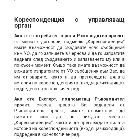
Кореспонденция с управляващ
орган
Ако сте потребител с роля Ръководител проект
,
от менюто договори, подменю „Кореспонденция“
имате възможност да създавате ново съобщение
към УО, да го запишете в чернова и да го изпратите
веднага след създаването и запазването му или в
по-късен момент. Също така имате възможност да
виждате изпратените от УО съобщения към Вас, да
им отговаряте, както и да преглеждате цялата
история на кореспонденцията (входяща/изходяща),
подредена в хронологичен ред.
Ако сте Експерт, подпомагащ Ръководител
проект
, според правата Ви, зададени от
Ръководителя проект, имате възможност да
виждате или да не виждате менюто
„Кореспонденция“, както и да преглеждате цялата
история на кореспонденцията (входяща/изходяща),
подредена в хронологичен ред.