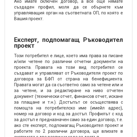
Ако имате сключен договор, а все още нямате
създаден профил, моля да се обърнете към
управляващия орган на съответната ОП, по която е
Вашия проект.
Експерт, подпомагащ Ръководител
проект
Този потребител е лице, което има права за писане
и/или четене по различни отчетни документи на
проекта. Правата на този вид потребител се
създават и управляват от Ръководителя проект по
договора за БФП от страна на бенефициента.
Правата могат да са съответно само за четене или и
за четене, и за редактиране на ниво отчетен
документ (технически отчет, финансов отчет, искане
за плащане и т.н.). Достъпът се осъществява с
помощта на потребителско име (имейл адрес),
номер на договор и код за достъп. Профилът с код
за достъп е предназначен само за един договор, т.е.
ако сте експерт, подпомагащ Ръководител проект и
работите по 2 различни договора, ще влизате в