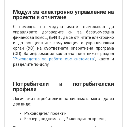
Модул за електронно управление на
проекти и отчитане
С помощта на модула имате възможност да
управлявате договорите си за безвъзмездна
финансова помощ (БФП) , да се отчитате електронно
и да осъществите комуникация с управляващия
орган (УО) на съответната оперативна програма
(ОП). За информация как става това, вижте раздел
"Ръководство за работа със системата"
, както и
разделите по-долу.
Потребители и потребителски
профили
Логически потребителите на системата могат да са
два вида:
Ръководител проект и
Експерт, подпомагащ Ръководител проект,