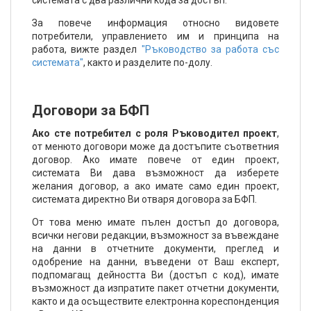
системата с два различни кода за достъп.
За повече информация относно видовете
потребители, управлението им и принципа на
работа, вижте раздел
"Ръководство за работа със
системата"
, както и разделите по-долу.
Договори за БФП
Ако сте потребител с роля Ръководител проект
,
от менюто договори може да достъпите съответния
договор. Ако имате повече от един проект,
системата Ви дава възможност да изберете
желания договор, а ако имате само един проект,
системата директно Ви отваря договора за БФП.
От това меню имате пълен достъп до договора,
всички негови редакции, възможност за въвеждане
на данни в отчетните документи, преглед и
одобрение на данни, въведени от Ваш експерт,
подпомагащ дейността Ви (достъп с код), имате
възможност да изпратите пакет отчетни документи,
както и да осъществите електронна кореспонденция